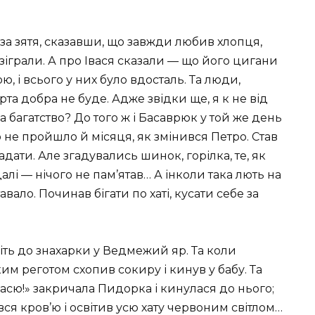
за зятя, сказавши, що завжди любив хлопця,
 зіграли. А про Івася сказали — що його цигани
 і всього у них було вдосталь. Та люди,
рта добра не буде. Адже звідки ще, я к не від
а багатство? До того ж і Басаврюк у той же день
 не пройшло й місяця, як змінився Петро. Став
адати. Але згадувались шинок, горілка, те, як
алі — нічого не пам’ятав… А інколи така лють на
ало. Починав бігати по хаті, кусати себе за
віть до знахарки у Ведмежий яр. Та коли
им реготом схопив сокиру і кинув у бабу. Та
Івасю!» закричала Пидорка і кинулася до нього;
вся кров’ю і освітив усю хату червоним світлом…