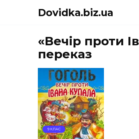
Перейти
Dovidka.biz.ua
до
вмісту
«Вечір проти І
переказ
9 КЛАС