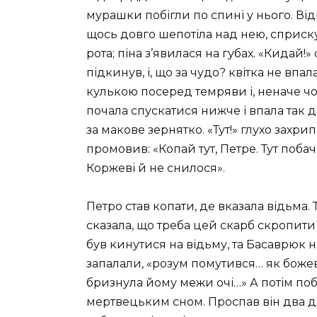
мурашки побігли по спині у нього. Від
щось довго шепотіла над нею, сприск
рота; піна з’явилася на губах. «Кидай!
підкинув, і, що за чудо? квітка не вп
кулькою посеред темряви і, неначе чов
почала спускатися нижче і впала так д
за макове зернятко. «Тут!» глухо захри
промовив: «Копай тут, Петре. Тут побачи
Коржеві й не снилося».
Петро став копати, де вказала відьма.
сказала, що треба цей скарб скропити 
був кинутися на відьму, та Басаврюк н
запалали, «розум помутився… як божеві
бризнула йому межи очі…» А потім побіг 
мертвецьким сном. Проспав він два дні