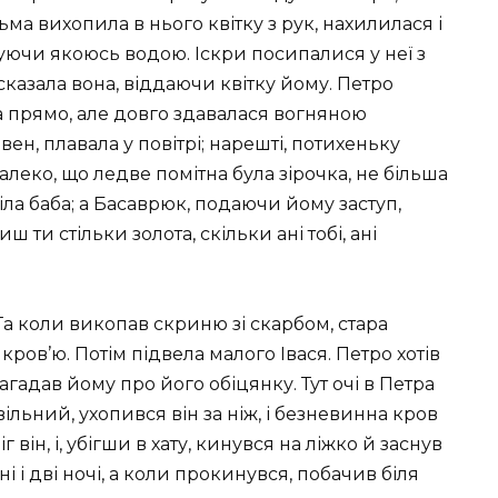
ьма вихопила в нього квітку з рук, нахилилася і
уючи якоюсь водою. Іскри посипалися у неї з
» сказала вона, віддаючи квітку йому. Петро
ала прямо, але довго здавалася вогняною
ен, плавала у повітрі; нарешті, потихеньку
алеко, що ледве помітна була зірочка, не більша
піла баба; а Басаврюк, подаючи йому заступ,
ш ти стільки золота, скільки ані тобі, ані
 Та коли викопав скриню зі скарбом, стара
кров’ю. Потім підвела малого Івася. Петро хотів
агадав йому про його обіцянку. Тут очі в Петра
льний, ухопився він за ніж, і безневинна кров
він, і, убігши в хату, кинувся на ліжко й заснув
 і дві ночі, а коли прокинувся, побачив біля