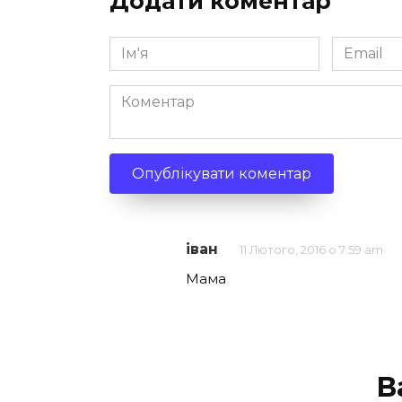
Додати коментар
Ім'я
Email
*
*
Коментар
іван
11 Лютого, 2016 о 7:59 am
Мама
В