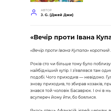
АВТОР
J. G. (Джей Джи)
«Вечір проти Івана Куп
«Вечір проти Івана Купала» короткий 
Років сто чи більше тому було поблизу
найбідніший хутір. І з’являвся там од
подобі. Чого приходив — невідомо. Гул
знову приходив, то збирав козаків, п
знався той чоловік Басаврюк. І очі в нь
всупереч йому йти, бо боялися.
Якось отець Афанасій, ієрей церкви, 