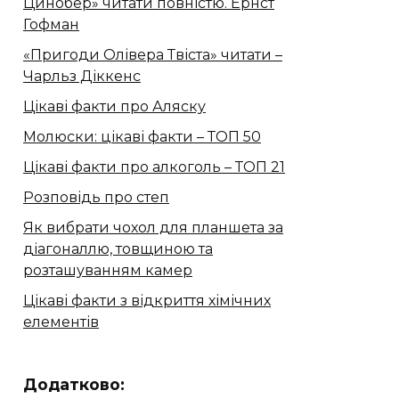
Цинобер» читати повністю. Ернст
Гофман
«Пригоди Олівера Твіста» читати –
Чарльз Діккенс
Цікаві факти про Аляску
Молюски: цікаві факти – ТОП 50
Цікаві факти про алкоголь – ТОП 21
Розповідь про степ
Як вибрати чохол для планшета за
діагоналлю, товщиною та
розташуванням камер
Цікаві факти з відкриття хімічних
елементів
Додатково: