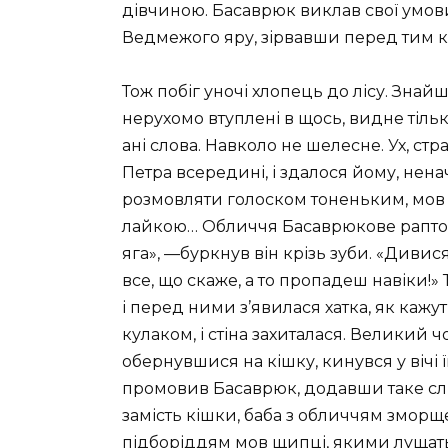
дівчиною. Басаврюк виклав свої умови
Ведмежого яру, зірвавши перед тим кві
Тож побіг уночі хлопець до лісу. Знайшов
нерухомо втуплені в щось, видне тіль
ані слова. Навколо не шелесне. Ух, стра
Петра всередині, і здалося йому, нена
розмовляти голоском тоненьким, мов 
лайкою… Обличчя Басаврюкове раптом
яга», —буркнув він крізь зуби. «Дивис
все, що скаже, а то пропадеш навіки!»
і перед ними з’явилася хатка, як кажу
кулаком, і стіна захиталася. Великий ч
обернувшися на кішку, кинувся у вічі ї
промовив Басаврюк, додавши таке слів
замість кішки, баба з обличчям зморщен
підборіддям мов щипці, якими лущать 