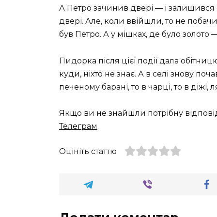
А Петро зачинив двері — і залишився
двері. Але, коли ввійшли, то не побачи
був Петро. А у мішках, де було золото
Пидорка після цієї події дала обітниц
куди, ніхто не знає. А в селі знову поч
печеному барані, то в чарці, то в діжі
Якщо ви не знайшли потрібну відпові
Телеграм
.
Оцініть статтю