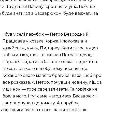
 Та де там! Насилу ієрей ноги уніс. Все, що
то буде знатися з Басаврюком, буде вважати за
І був у селі парубок — Петро Безродний.
Працював у козака Коржа. І покохав він
хазяйську дочку, Пидорку. Коли ж господар
побачив їх удвох, то вигнав Петра, а дочку
зібрався видати за багатого ляха. Та дівчина
не хотіла цього шлюбу, тому послала до
коханого свого малого братика Івася, щоб про
все розказав. А Петро, почувши новину, пішов
у шинок — горе своє заливати. Та горілка не
брала його. І тут саме нагодився Басаврюк і
запропонував допомогу. А парубок
 аби тільки було в нього щастя з коханою