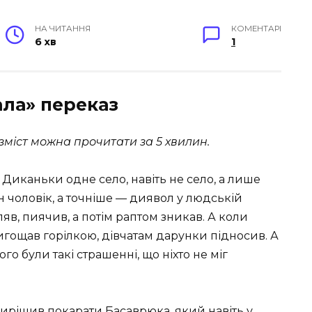
НА ЧИТАННЯ
КОМЕНТАРІ
6 хв
1
ала» переказ
зміст можна прочитати за 5 хвилин.
 Диканьки одне село, навіть не село, а лише
ин чоловік, а точніше — диявол у людській
яв, пиячив, а потім раптом зникав. А коли
ригощав горілкою, дівчатам дарунки підносив. А
ого були такі страшенні, що ніхто не міг
вирішив покарати Басаврюка, який навіть у