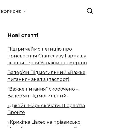
КОРИСНЕ
Нові статті
Підтримаймо петицію про
присвоєння Станіславу Гармашу
звання Героя України посмертно
Валер’ян Підмогильний «Важке
питання» аналіз (паспорт)
“Важке питання” скорочено –
Валер’ян Підмогильний
«Джейн Ейр» скачати. Шарлотта
Бронте
«Крихітка Цахес на прізвисько