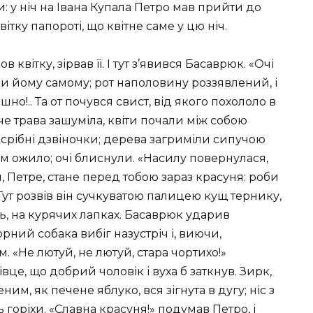
: у ніч на Івана Купала Петро мав прийти до
тку папороті, що квітне саме у цю ніч.
 квітку, зірвав її. І тут з’явився Басаврюк. «Очі
ки йому самому; рот наполовину роззявлений, і
шно!.. Та от почувся свист, від якого похололо в
че трава зашуміла, квіти почали між собою
срібні дзвіночки; дерева загриміли сипучою
 ожило; очі блиснули. «Насилу повернулася,
я, Петре, стане перед тобою зараз красуня: роби
 Тут розвів він сучкуватою палицею кущ тернику,
ть, на курячих лапках. Басаврюк ударив
орний собака вибіг назустріч і, виючи,
м. «Не лютуй, не лютуй, стара чортихо!»
це, що добрий чоловік і вуха б заткнув. Зирк,
им, як печене яблуко, вся зігнута в дугу; ніс з
горіхи. «Славна красуня!» подумав Петро, і