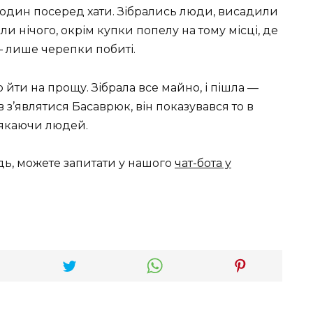
 один посеред хати. Зібрались люди, висадили
ли нічого, окрім купки попелу на тому місці, де
 — лише черепки побиті.
ю йти на прощу. Зібрала все майно, і пішла —
ав з’являтися Басаврюк, він показувався то в
, лякаючи людей.
дь, можете запитати у нашого
чат-бота у