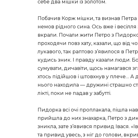
себе два мішки із золотом.
Побачив Корж мішки, та визнав Петра 
немов рідного сина. Ось вже і весілля
вкрали. Почали жити Петро з Пидоркою,
проходячи повз хату, казали, що від чо
лукавого, так раптово з’явилося в Петр
кудись зник. І правду казали люди. Бо
сумувати, дичавіти, щось намагався зг
хтось підійшов і штовхнув у плече… А д
нього находила — дружині страшно став
лікті, поки не падав у забутті.
Пидорка всі очі проплакала, пішла на
прийшла до них знахарка, Петро з дик
зникла, зате з’явився привид Івася. «
та привид увесь, з ніг до голови, вкри