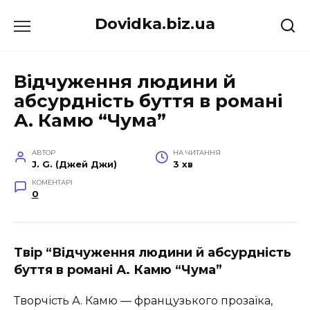
Перейти
Dovidka.biz.ua
до
вмісту
Відчуження людини й
абсурдність буття в романі
А. Камю “Чума”
АВТОР
НА ЧИТАННЯ
J. G. (Джей Джи)
3 хв
КОМЕНТАРІ
0
Твір “Відчуження людини й абсурдність
буття в романі А. Камю “Чума”
Творчість А. Камю — французького прозаїка,