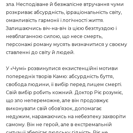
зла. Несподіване й безжалісне втручання чуми
розкриває абсурдність, ірраціональність світу,
оманливість гармонії і логічності життя.
Залишаючись віч-на-віч із цією безглуздою і
невблаганною силою, що несе смерть,
персонажі роману мусять визначитися у своєму
ставленні до світу й людей.
У «Чумі» розвинулися екзистенційні мотиви
попередніх творів Камю: абсурдність буття,
свобода людини, її вибір перед лицем смерті.
Свій вибір робить кожний. Доктор Ріє розуміє,
що зло непереможне, але він продовжує
виконувати свій обов’язок, допомагає
недужим, наражаючись на небезпеку захворіти
самому. Він не герой, але в екстремальній
ситуації зберігає людську гідність. Ріє не