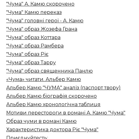
"Чума" А. Камю скорочено
"Чума" Камю переказ
"Чума" головні герої - А. Камю
"Чума" образ Жозефа Грана
"Чума" образ Коттара
"Чума" образ Рамбера
"Чума" образ Ріє
"Чума" образ Тарру
"Чума" образ священника Панлю
«Чума» читати. Альбер Камю
Альбер Камю "ЧУМА" аналіз (паспорт твору)
Альбер Камю біографія скорочено
Альбер Камю хронологічна таблиця
Мотиви перестороги в романі А. Камю "Чума"
Образ чуми в романі Камю
Характеристика доктора Ріє "Чума"
Приєднуйтесть: