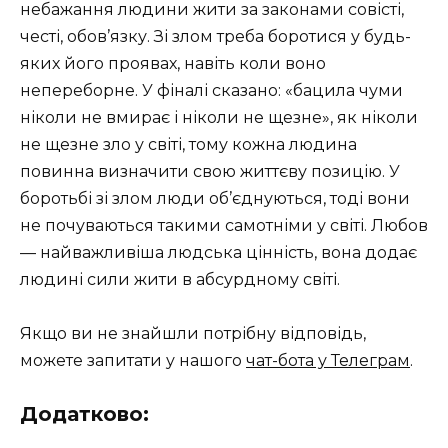
небажання людини жити за законами совісті,
честі, обов’язку. Зі злом треба боротися у будь-
яких його проявах, навіть коли воно
непереборне. У фіналі сказано: «бацила чуми
ніколи не вмирає і ніколи не щезне», як ніколи
не щезне зло у світі, тому кожна людина
повинна визначити свою життєву позицію. У
боротьбі зі злом люди об’єднуються, тоді вони
не почуваються такими самотніми у світі. Любов
— найважливіша людська цінність, вона додає
людині сили жити в абсурдному світі.
Якщо ви не знайшли потрібну відповідь,
можете запитати у нашого
чат-бота у Телеграм
.
Додатково: