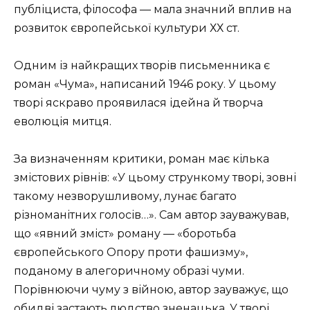
публіциста, філософа — мала значний вплив на
розвиток європейської культури ХХ ст.
Одним із найкращих творів письменника є
роман «Чума», написаний 1946 року. У цьому
творі яскраво проявилася ідейна й творча
еволюція митця.
За визначенням критики, роман має кілька
змістових рівнів: «У цьому стрункому творі, зовні
такому незворушливому, лунає багато
різноманітних голосів…». Сам автор зауважував,
що «явний зміст» роману — «боротьба
європейського Опору проти фашизму»,
поданому в алегоричному образі чуми.
Порівнюючи чуму з війною, автор зауважує, що
обидві застають людство зненацька. У творі