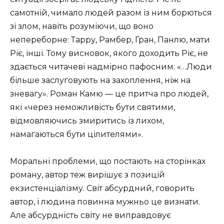
самотній, чимало людей разом із ним борються
зі злом, навіть розуміючи, що воно
непереборне: Тарру, Рамбер, Гран, Панлю, мати
Ріє, інші. Тому висновок, якого доходить Ріє, не
здається читачеві надмірно пафосним: «…Люди
більше заслуговують на захоплення, ніж на
зневагу». Роман Камю — це притча про людей,
які «через неможливість бути святими,
відмовляючись змиритись із лихом,
намагаються бути цілителями».
Моральні проблеми, що постають на сторінках
роману, автор теж вирішує з позицій
екзистенціалізму. Світ абсурдний, говорить
автор, і людина повинна мужньо це визнати.
Але абсурдність світу не виправдовує