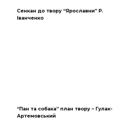
Сенкан до твору “Ярославни” Р.
Іванченко
“Пан та собака” план твору – Гулак-
Артемовський