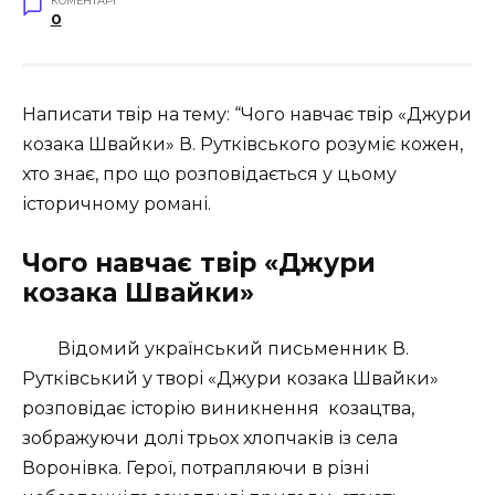
КОМЕНТАРІ
0
Написати твір на тему: “
Чого навчає твір «Джури
козака Швайки» В.
Рутківського розуміє кожен,
хто знає, про щ
о розповідається у цьому
історичному романі.
Чого навчає твір «Джури
козака Швайки»
Відомий український письменник В.
Рутківський у творі «Джури козака Швайки»
розповідає історію виникнення
козацтва,
зображуючи долі трьох хлопчаків із села
Воронівка. Герої, потрапляючи в різні