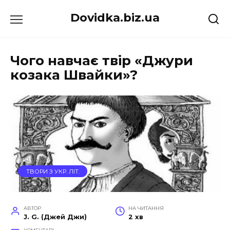
Перейти
Dovidka.biz.ua
до
вмісту
Чого навчає твір «Джури
козака Швайки»?
ТВОРИ З УКР. ЛІТ.
АВТОР
НА ЧИТАННЯ
J. G. (Джей Джи)
2 хв