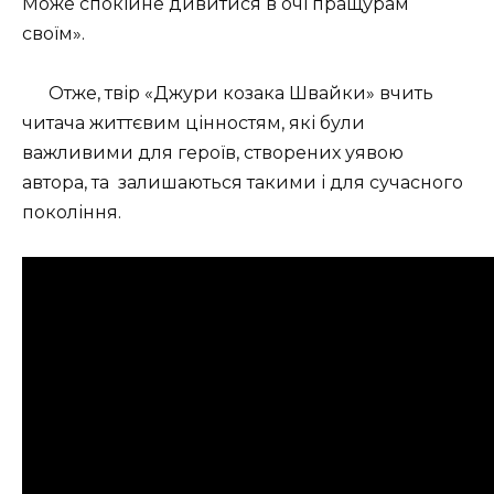
Може спокійне дивитися в очі пращурам
своїм».
Отже, твір «Джури козака Швайки» вчить
читача
життєвим цінностям, які були
важливими для героїв, створених уявою
автора, та
залишаються такими і для сучасного
покоління.