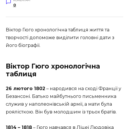
КОМЕНТАРІ
0
Віктор Гюго хронологічна таблиця життя та
творчості допоможе виділити головні дати з
його біографії.
Віктор Гюго хронологічна
таблиця
26 лютого 1802
– народився на сході Франції у
Безансоні. Батько майбутнього письменника
служив у наполеонівській армії, а мати була
роялісткою. Він був молодшим із трьох братів.
1814 – 1818
– Гюго навчався в Ліцеї Людовіка