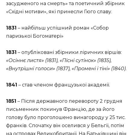
засудженого на смерть» та поетичний збірник
«Східні мотиви», які принесли Гюго славу.
1831
– найбільш успішний роман «Собор
паризької Богоматері»
1831
– опубліковані збірники ліричних віршів:
«Осіннє листя» (1831), «Пісні сутінок» (1835),
«Внутрішні голоси» (1837), «Промені і тіні» (1840)
.
1841
– став членом французької академії.
1851
– Після державного перевороту 2 грудня
письменник покинув Францію, де за його
голову було проголошено винагороду у 25 тис.
франків. Спочатку він оселився у Бельгії, потім
на островах Великобританії. На Батьківщині він