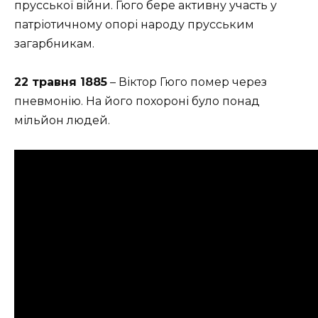
прусської війни. Гюго бере активну участь у
патріотичному опорі народу прусським
загарбникам.
22 травня 1885
– Віктор Гюго помер через
пневмонію. На його похороні було понад
мільйон людей.