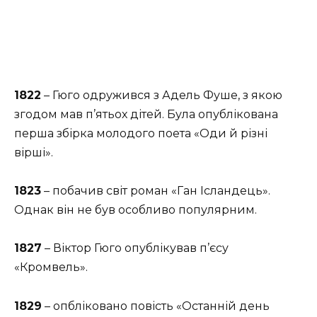
1822
– Гюго одружився з Адель Фуше, з якою
згодом мав п’ятьох дітей. Була опублікована
перша збірка молодого поета «Оди й різні
вірші».
1823
– побачив світ роман «Ган Ісландець».
Однак він не був особливо популярним.
1827
– Віктор Гюго опублікував п’єсу
«Кромвель».
1829
– опбліковано повість «Останній день