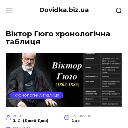
Перейти
Dovidka.biz.ua
до
вмісту
Віктор Гюго хронологічна
таблиця
ХРОНОЛОГІЧНА ТАБЛИЦЯ
АВТОР
НА ЧИТАННЯ
J. G. (Джей Джи)
2 хв