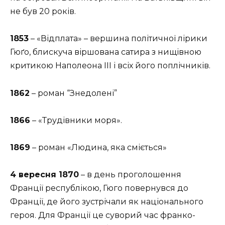
не був 20 років.
1853
–
«Відплата» – вершина політичної лірики
Гюґо, блискуча віршована сатира з нищівною
критикою Наполеона III і всіх його поплічників.
1862
– роман “Знедолені”
1866
– «Трудівники моря».
1869
– роман «Людина, яка сміється»
4 вересня 1870
– в день проголошення
Франції республікою, Гюго повернувся до
Франції, де його зустрічали як національного
героя. Для Франції це суворий час франко-