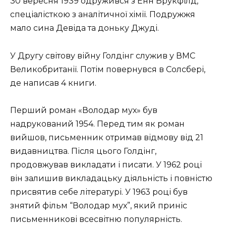
30 вересня 1939 одружився з Енн Брукфілд,
спеціалісткою з аналітичної хімії. Подружжя
мало сина Девіда та доньку Джуді.
У Другу світову війну Голдінг служив у ВМС
Великобританії. Потім повернувся в Солсбері,
де написав 4 книги.
Перший роман «Володар мух» був
надрукований 1954. Перед тим як роман
вийшов, письменник отримав відмову від 21
видавництва. Після цього Голдінг,
продовжував викладати і писати. У 1962 році
він залишив викладацьку діяльність і повністю
присвятив себе літературі. У 1963 році був
знятий фільм “Володар мух”, який приніс
письменникові всесвітню популярність.