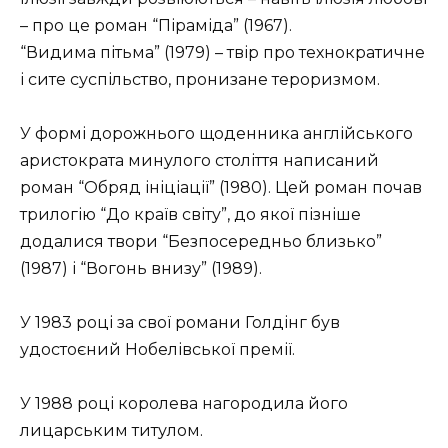
– про це роман “Піраміда” (1967).
“Видима пітьма” (1979) – твір про технократичне
і сите суспільство, пронизане тероризмом.
У формі дорожнього щоденника англійського
аристократа минулого століття написаний
роман “Обряд ініціації” (1980). Цей роман почав
трилогію “До країв світу”, до якої пізніше
додалися твори “Безпосередньо близько”
(1987) і “Вогонь внизу” (1989).
У 1983 році за свої романи Голдінг був
удостоєний Нобелівської премії.
У 1988 році королева нагородила його
лицарським титулом.