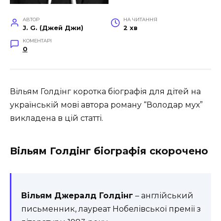
АВТОР
НА ЧИТАННЯ
J. G. (Джей Джи)
2 хв
КОМЕНТАРІ
0
Вільям Голдінг коротка біографія для дітей на
українській мові автора роману “Володар мух”
викладена в цій статті.
Вільям Голдінг біографія скорочено
Вільям Джералд Голдінг
– англійський
письменник, лауреат Нобелівської премії з