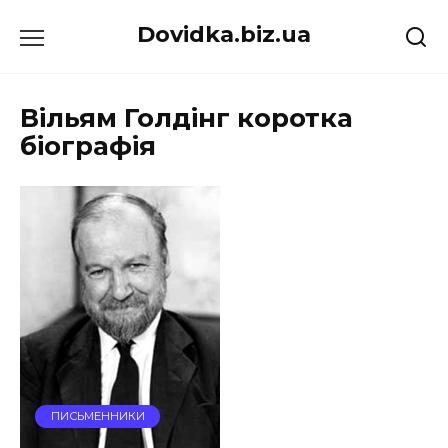
Перейти
Dovidka.biz.ua
до
вмісту
Вільям Голдінг коротка
біографія
ПИСЬМЕННИКИ