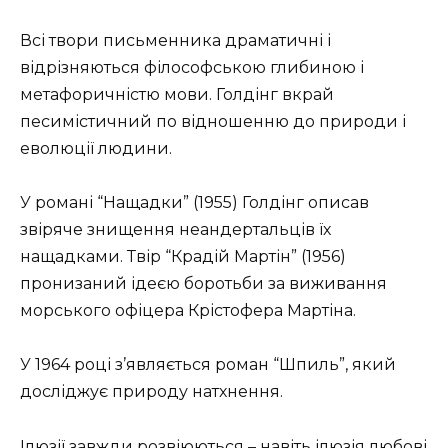
Всі твори письменника драматичні і
відрізняються філософською глибиною і
метафоричністю мови. Голдінг вкрай
песимістичний по відношенню до природи і
еволюції людини.
У романі “Нащадки” (1955) Голдінг описав
звіряче знищення неандертальців їх
нащадками. Твір “Крадій Мартін” (1956)
пронизаний ідеєю боротьби за виживання
морського офіцера Крістофера Мартіна.
У 1964 році з’являється роман “Шпиль”, який
досліджує природу натхнення.
Ілюзії завжди розвіюються – навіть ілюзія любові