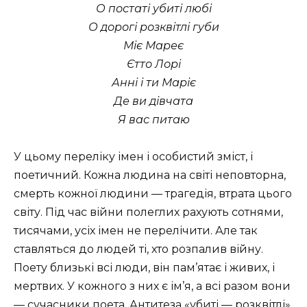
О постаті убиті любі
О дорогі розквітлі губи
Міє Мареє
Єтто Лорі
Анні і ти Маріє
Де ви дівчата
Я вас питаю
У цьому переліку імен і особистий зміст, і
поетичний. Кожна людина на світі неповторна,
смерть кожної людини — трагедія, втрата цього
світу. Під час війни полеглих рахують сотнями,
тисячами, усіх імен не перелічити. Але так
ставляться до людей ті, хто розпалив війну.
Поету близькі всі люди, він пам’ятає і живих, і
мертвих. У кожного з них є ім’я, а всі разом вони
— сучасники поета. Антитеза «убиті — розквітлі»