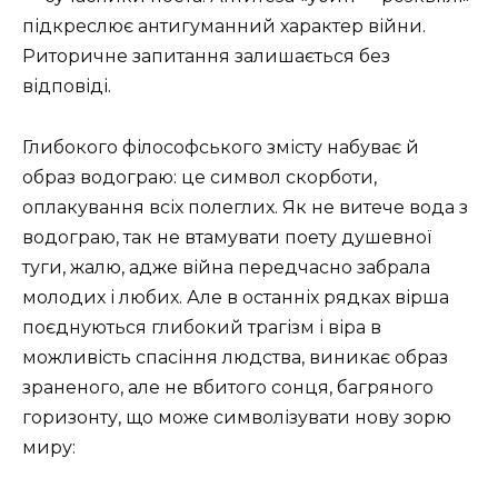
підкреслює антигуманний характер війни.
Риторичне запитання залишається без
відповіді.
Глибокого філософського змісту набуває й
образ водограю: це символ скорботи,
оплакування всіх полеглих. Як не витече вода з
водограю, так не втамувати поету душевної
туги, жалю, адже війна передчасно забрала
молодих і любих. Але в останніх рядках вірша
поєднуються глибокий трагізм і віра в
можливість спасіння людства, виникає образ
зраненого, але не вбитого сонця, багряного
горизонту, що може символізувати нову зорю
миру: