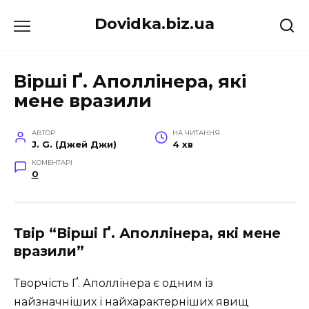
Перейти
Dovidka.biz.ua
до
вмісту
Вірші Ґ. Аполлінера, які
мене вразили
АВТОР
НА ЧИТАННЯ
J. G. (Джей Джи)
4 хв
КОМЕНТАРІ
0
Твір “Вірші Ґ. Аполлінера, які мене
вразили”
Творчість Ґ. Аполлінера є одним із
найзначніших і найхарактерніших явищ