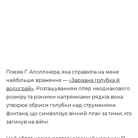
Поезія Ґ. Аполлінера, яка справила на мене
найбільше враження —
«Зарізана голубка й
водограй»
. Розташуванням літер неоднакового
розміру та різними напрямками рядків вона
утворює обриси голубки над струменями
фонтана, що символізує вічний плач за тими, хто
загинув на війні.