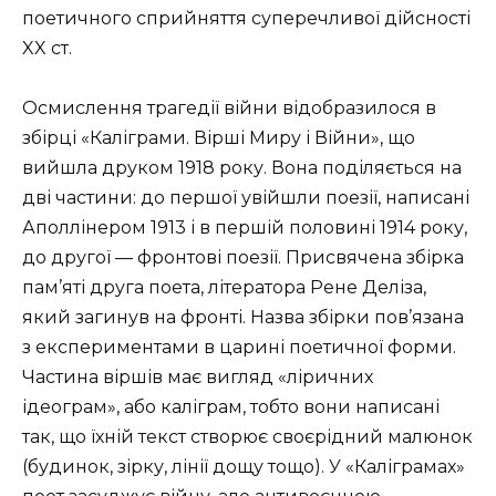
поетичного сприйняття суперечливої дійсності
XX ст.
Осмислення трагедії війни відобразилося в
збірці «Каліграми. Вірші Миру і Війни», що
вийшла друком 1918 року. Вона поділяється на
дві частини: до першої увійшли поезії, написані
Аполлінером 1913 і в першій половині 1914 року,
до другої — фронтові поезії. Присвячена збірка
пам’яті друга поета, літератора Рене Деліза,
який загинув на фронті. Назва збірки пов’язана
з експериментами в царині поетичної форми.
Частина віршів має вигляд «ліричних
ідеограм», або каліграм, тобто вони написані
так, що їхній текст створює своєрідний малюнок
(будинок, зірку, лінії дощу тощо). У «Каліграмах»