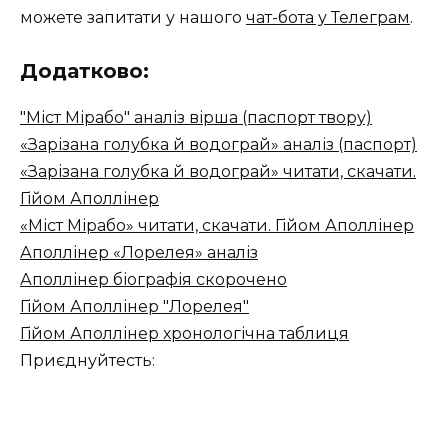
можете запитати у нашого
чат-бота у Телеграм
.
Додатково:
"Міст Мірабо" аналіз вірша (паспорт твору)
«Зарізана голубка й водограй» аналіз (паспорт)
«Зарізана голубка й водограй» читати, скачати.
Гійом Аполлінер
«Міст Мірабо» читати, скачати. Гійом Аполлінер
Аполлінер «Лорелея» аналіз
Аполлінер біографія скорочено
Гійом Аполлінер "Лорелея"
Гійом Аполлінер хронологічна таблиця
Приєднуйтесть: