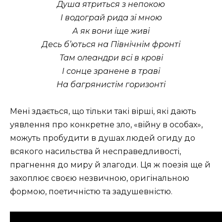
Душа ятриться з непокою
І водограй рида зі мною
А як вони іще живі
Десь б’ються на Північнім фронті
Там олеандри всі в крові
І сонце зранене в траві
На багрянистім горизонті
Мені здається, що тільки такі вірші, які дають
уявлення про конкретне зло, «війну в особах»,
можуть пробудити в душах людей огиду до
всякого насильства й несправедливості,
прагнення до миру й злагоди. Ця ж поезія ще й
захоплює своєю незвичною, оригінальною
формою, поетичністю та задушевністю.