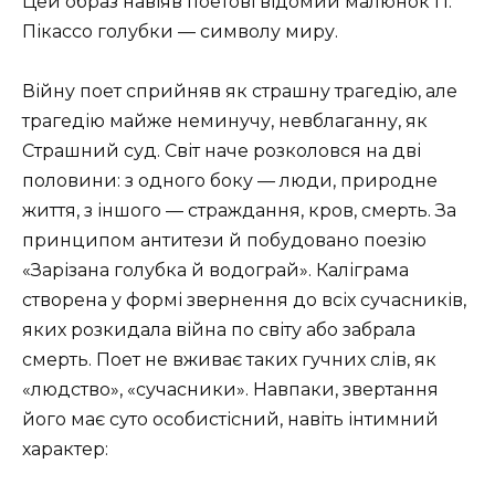
Цей образ навіяв поетові відомий малюнок П.
Пікассо голубки — символу миру.
Війну поет сприйняв як страшну трагедію, але
трагедію майже неминучу, невблаганну, як
Страшний суд. Світ наче розколовся на дві
половини: з одного боку — люди, природне
життя, з іншого — страждання, кров, смерть. За
принципом антитези й побудовано поезію
«Зарізана голубка й водограй». Каліграма
створена у формі звернення до всіх сучасників,
яких розкидала війна по світу або забрала
смерть. Поет не вживає таких гучних слів, як
«людство», «сучасники». Навпаки, звертання
його має суто особистісний, навіть інтимний
характер: