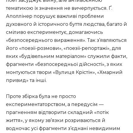
поет засуджує війну, але антивоєнною
тематикою їх значення не вичерпується. Ґ.
Аполлінер порушує важливі проблеми
духовного й історичного буття людства, багато й
сміливо експериментує, домагаючись
«безпосереднього вираження». Так з’являються
його «поезії-розмови», «поезії-репортажі», для
яких «будівельним матеріалом» служили факти,
фрагменти «безпосередньої дійсності», з яких
монтуються твори «Вулиця Крістін», «Хмарний
привид» та інші.
Проте збірка була не просто
експериментаторством, а передусім —
прагненням відтворити складний «потік
життя», у якому зв’язки розриваються й
водночас усі фрагменти з’єднані невидимим