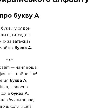
 про букву
А
 букви у рядок
ігли в дитсадок.
 них за ватажка?
ичайно,
буква А.
* * *
фавіті — найперша!
фавіті — найлегша!
ще ця
буква А,
інка, і голосна.
 хоче
буква А,
лла букви знала,
 до школи йшла.