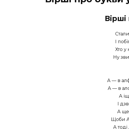
Вірші
Стали
І поб
Хто у
Ну зв
А — в ал
А — в ал
А і
І дзв
А ще
Щоби А
А тоді