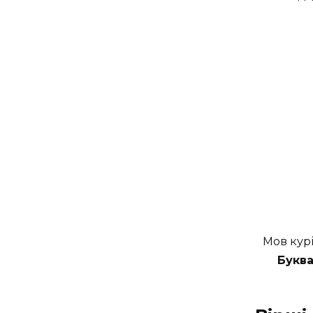
Мов курі
Буква