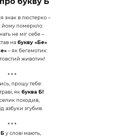
 про букву Б
 знак в люстерко –
х йому померкло:
нать не міг себе –
тав на
букву «Бе»
Бе»
– як бегемотик:
товстий животик!
* * *
сь, прошу тебе:
траві, як
буква Б!
еселик походив,
д азбуки згубив.
* * *
 Б
у слові мають,