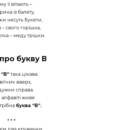
му її вітають –
рина із балету,
и несуть букети,
 – свого горішка,
ілка – меду трішки.
 про букву В
 “В”
така цікава:
впчик вверх,
дужки справа.
в алфавіті живе
трібна
буква “В”.
* * *
єм два кружечки