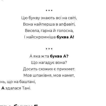
* * *
Цю букву знають всі на світі,
Вона найперша в алфавіті,
Весела, гарна й голосна,
І найскромніша
буква А!
* * *
А яка ж та
буква А?
Що нагадує вона?
Досить схожих є прикмет:
Мов шпаківня, мов намет,
нь, що на баштані,
 А
здалася Тані.