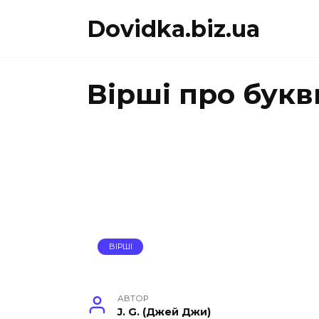
Перейти
Dovidka.biz.ua
до
вмісту
Вірші про букв
ВІРШІ
АВТОР
J. G. (Джей Джи)