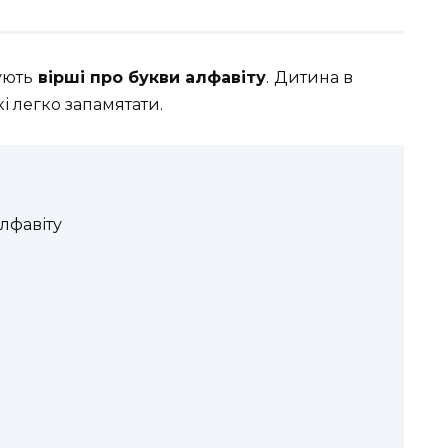
ують
вірші про букви алфавіту
.
Дитина в
кі легко запамятати.
лфавіту