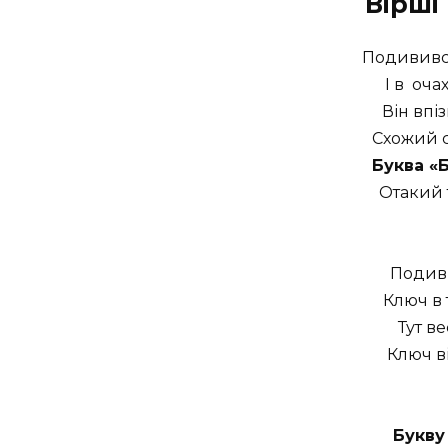
Вірші
Подивився
І в оча
Він впіз
Схожий с
Буква «
Отакий 
Подиви
Ключ в 
Тут в
Ключ ві
Букву