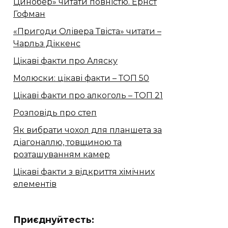
Цинобер» читати повністю. Ернст
Гофман
«Пригоди Олівера Твіста» читати –
Чарльз Діккенс
Цікаві факти про Аляску
Молюски: цікаві факти – ТОП 50
Цікаві факти про алкоголь – ТОП 21
Розповідь про степ
Як вибрати чохол для планшета за
діагоналлю, товщиною та
розташуванням камер
Цікаві факти з відкриття хімічних
елементів
Приєднуйтесть: