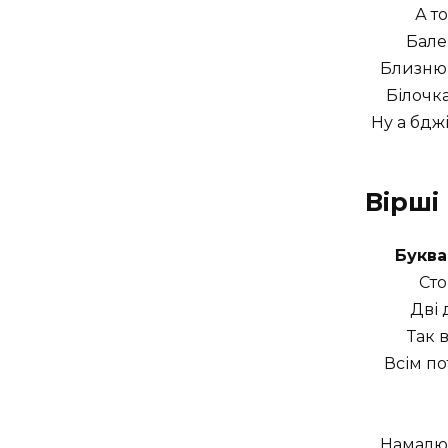
А то
Бале
Близнюк
Білочка
Ну а бдж
Вірші
Буква
Сто
Дві 
Так 
Всім по
Намалю