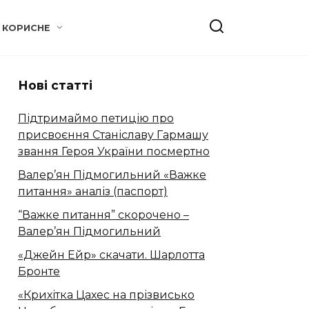
КОРИСНЕ
Нові статті
Підтримаймо петицію про
присвоєння Станіславу Гармашу
звання Героя України посмертно
Валер’ян Підмогильний «Важке
питання» аналіз (паспорт)
“Важке питання” скорочено –
Валер’ян Підмогильний
«Джейн Ейр» скачати. Шарлотта
Бронте
«Крихітка Цахес на прізвисько