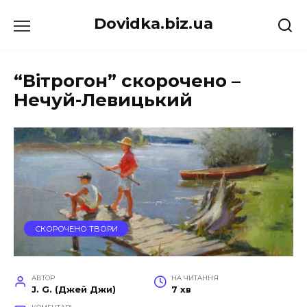
Перейти
Dovidka.biz.ua
до
вмісту
“Вітрогон” скорочено –
Нечуй-Левицький
СКОРОЧЕНО ТВОРИ
АВТОР
НА ЧИТАННЯ
J. G. (Джей Джи)
7 хв