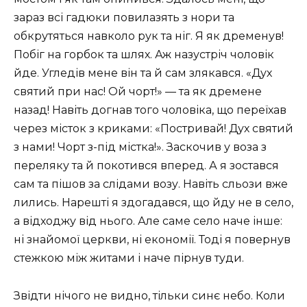
зараз всі гадюки повилазять з нори та
обкрутяться навколо рук та ніг. Я як дременув!
Побіг на горбок та шлях. Аж назустріч чоловік
йде. Угледів мене він та й сам злякався. «Дух
святий при нас! Ой чорт!» — та як дремене
назад! Навіть догнав того чоловіка, що переїхав
через місток з криками: «Постривай! Дух святий
з нами! Чорт з-під містка!». Заскочив у воза з
переляку та й покотився вперед. А я зостався
сам та пішов за слідами возу. Навіть сльози вже
лились. Нарешті я здогадався, що йду не в село,
а відходжу від нього. Але саме село наче інше:
ні знайомої церкви, ні економії. Тоді я повернув
стежкою між житами і наче пірнув туди.
Звідти нічого не видно, тільки синє небо. Коли