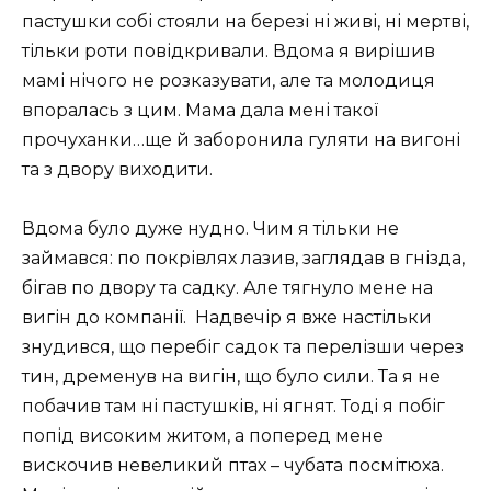
пастушки собі стояли на березі ні живі, ні мертві,
тільки роти повідкривали. Вдома я вирішив
мамі нічого не розказувати, але та молодиця
впоралась з цим. Мама дала мені такої
прочуханки…ще й заборонила гуляти на вигоні
та з двору виходити.
Вдома було дуже нудно. Чим я тільки не
займався: по покрівлях лазив, заглядав в гнізда,
бігав по двору та садку. Але тягнуло мене на
вигін до компанії.
Надвечір я вже настільки
знудився, що перебіг садок та перелізши через
тин, дременув на вигін, що було сили. Та я не
побачив там ні пастушків, ні ягнят. Тоді я побіг
попід високим житом, а поперед мене
вискочив невеликий птах – чубата посмітюха.