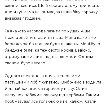
ожини наїстися. Ще й сестрі додому принести.
Але й тут мама нагримає, за те що білу сорочку
вимазав ягодами.
Та яка ж то насолода лазити по кущах. А ще
можна знайти пташині гнізда. Мама каже: «Не
бери яєчок, бо пташка буде плакати». Мені було
байдуже. Я яєчка теж сестрі носив. І, звісно,
отримував кислиці під ніс від мами. Одним
словом, було весело.
Одного спекотного дня я з старшими
пастушками побіг купатись. Вибіжимо з води, та
й давай качатись в гарячому піску. Один
пастушок побачив калюжу під вербами. Так ми
пообмазувались грязюкою з тієї калюжі. Стали