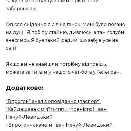
та купатись з пастушками в річці таки
заборонили.
Опісля снідання я сів на ґанок. Мені було погано
на душі. Я побіг у стайню, дивлюсь, а там голуби
знеслись. Я був такий радий, що забув усе на
світі.
Якщо ви не знайшли потрібну відповідь,
можете запитати у нашого
чат-бота у Телеграм
.
Додатково:
"Вітрогон" аналіз оповідання (паспорт)
"Кайдашева сiм'я" читати (повністю). Іван
Нечуй-Левицький
«Вітрогон» скачати. Іван Нечуй-Левицький