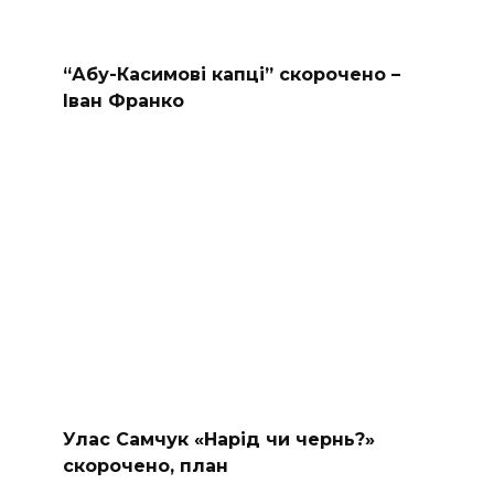
“Абу-Касимові капці” скорочено –
Іван Франко
Улас Самчук «Нарід чи чернь?»
скорочено, план