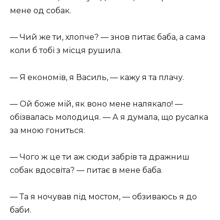
мене од собак.
— Чий же ти, хлопче? — знов питає баба, а сама
коли б тобі з місця рушила.
— Я економів, я Василь, — кажу я та плачу.
— Ой боже мій, як воно мене налякало! —
обізвалась молодиця. — А я думала, що русалка
за мною гониться.
— Чого ж це ти аж сюди забрів та дражниш
собак вдосвіта? — питає в мене баба.
— Та я ночував під мостом, — обзиваюсь я до
баби.