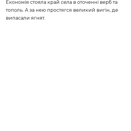
Економія стояла край села в оточенні верб та
тополь. А за нею простягся великий вигін, де
випасали ягнят.