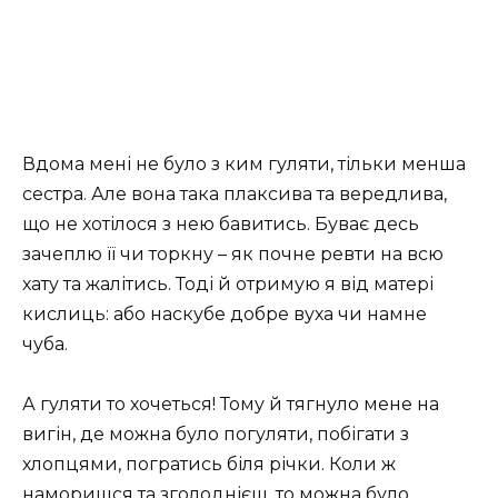
Вдома мені не було з ким гуляти, тільки менша
сестра. Але вона така плаксива та вередлива,
що не хотілося з нею бавитись. Буває десь
зачеплю її чи торкну – як почне ревти на всю
хату та жалітись. Тоді й отримую я від матері
кислиць: або наскубе добре вуха чи намне
чуба.
А гуляти то хочеться! Тому й тягнуло мене на
вигін, де можна було погуляти, побігати з
хлопцями, погратись
біля річки. Коли ж
наморишся та зголоднієш, то можна було