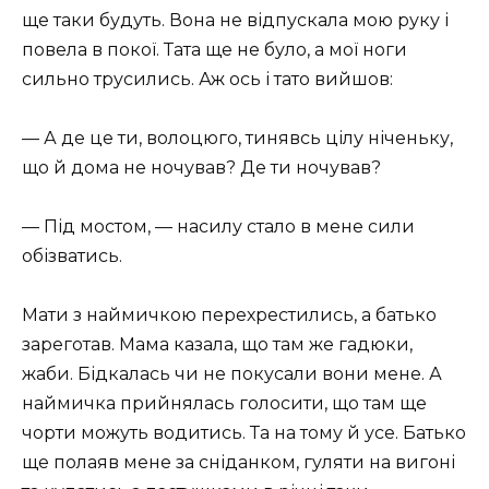
ще таки будуть. Вона не відпускала мою руку і
повела в покої. Тата ще не було, а мої ноги
сильно трусились. Аж ось і тато вийшов:
— А де це ти, волоцюго, тинявсь цілу ніченьку,
що й дома не ночував? Де ти ночував?
— Під мостом, — насилу стало в мене сили
обізватись.
Мати з наймичкою перехрестились, а батько
зареготав. Мама казала, що там же гадюки,
жаби. Бідкалась чи не покусали вони мене. А
наймичка прийнялась голосити, що там ще
чорти можуть водитись. Та на тому й усе. Батько
ще полаяв мене за сніданком, гуляти на вигоні