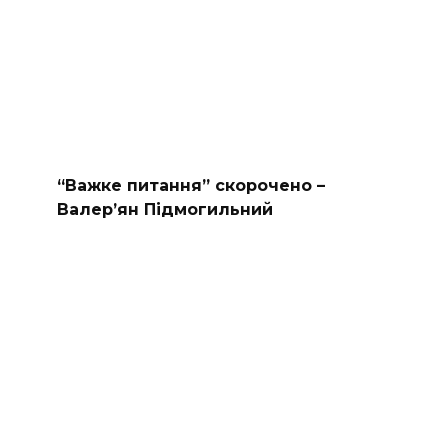
“Важке питання” скорочено –
Валер’ян Підмогильний