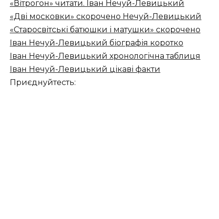
«Вітрогон» читати. Іван Нечуй-Левицький
«Дві московки» скорочено Нечуй-Левицький
«Старосвітські батюшки і матушки» скорочено
Іван Нечуй-Левицький біографія коротко
Іван Нечуй-Левицький хронологічна таблиця
Іван Нечуй-Левицький цікаві факти
Приєднуйтесть: