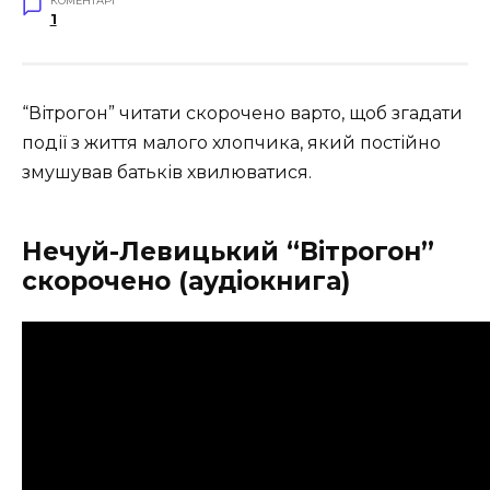
КОМЕНТАРІ
1
“Вітрогон” читати скорочено варто, щоб згадати
події з життя малого хлопчика, який постійно
змушував батьків хвилюватися.
Нечуй-Левицький “Вітрогон”
скорочено (аудіокнига)