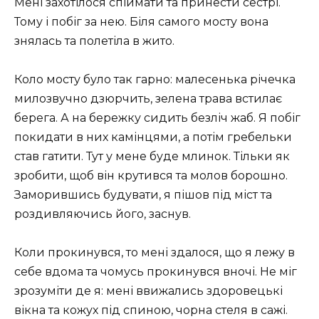
Мені захотілося спіймати та принести сестрі.
Тому і побіг за нею. Біля самого мосту вона
знялась та полетіла в жито.
Коло мосту було так гарно: малесенька річечка
милозвучно дзюрчить, зелена трава встилає
берега. А на бережку сидить безліч жаб. Я побіг
покидати в них камінцями, а потім гребельки
став гатити. Тут у мене буде млинок. Тільки як
зробити, щоб він крутився та молов борошно.
Заморившись будувати, я пішов під міст та
роздивляючись його, заснув.
Коли прокинувся, то мені здалося, що я лежу в
себе вдома та чомусь прокинувся вночі. Не міг
зрозуміти де я: мені ввижались здоровецькі
вікна та кожух під спиною, чорна стеля в сажі.