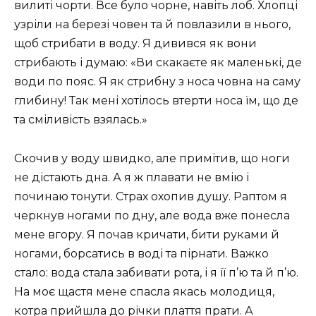
вилиті чорти. Все було чорне, навіть лоб. Хлопці
узріли на березі човен та й повлазили в нього,
щоб стрибати в воду. Я дивився як вони
стрибають і думаю: «Ви скакаєте як маленькі, де
води по пояс. Я як стрибну з носа човна на саму
глибину! Так мені хотілось втерти носа їм, що де
та сміливість взялась.»
Скочив у воду швидко, але примітив, що ноги
не дістають дна. А я ж плавати не вмію і
починаю тонути. Страх охопив душу. Раптом я
черкнув ногами по дну, але вода вже понесла
мене вгору. Я почав кричати, бити руками й
ногами, борсатись в воді та пірнати. Важко
стало: вода стала забивати рота, і я її п’ю та й п’ю.
На моє щастя мене спасла якась молодиця,
котра прийшла до річки плаття прати. А