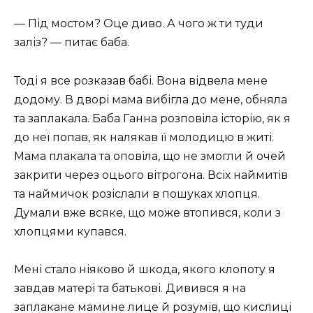
— Під мостом? Оце диво. А чого ж ти туди
заліз? — питає баба.
Тоді я все розказав бабі. Вона відвела мене
додому. В дворі мама вибігла до мене, обняла
та заплакала. Баба Ганна розповіла історію, як я
до неї попав, як налякав її молодицю в житі.
Мама плакала та оповіла, що не змогли й очей
закрити через оцього вітрогона. Всіх наймитів
та наймичок розіслали в пошуках хлопця.
Думали вже всяке, що може втопився, коли з
хлопцями купався.
Мені стало ніяково й шкода, якого клопоту я
завдав матері та батькові. Дивився я на
заплакане мамине лице й розумів, що кислиці