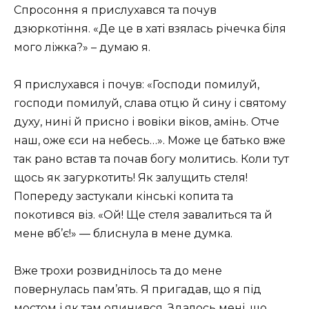
Спросоння я прислухався та почув
дзюркотіння. «Де це в хаті взялась річечка біля
мого ліжка?» – думаю я.
Я прислухався і почув: «Господи помилуй,
господи помилуй, слава отцю й сину і святому
духу, нині й присно і вовіки віков, амінь. Отче
наш, оже єси на небесь…». Може це батько вже
так рано встав та почав богу молитись. Коли тут
щось як загуркотить! Як залущить стеля!
Попереду застукали кінські копита та
покотився віз. «Ой! Ще стеля завалиться та й
мене вб’є!» — блиснула в мене думка.
Вже трохи розвиднілось та до мене
повернулась пам’ять. Я пригадав, що я під
мостом і як там опинився. Здалось мені, що