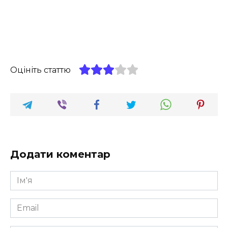
Оцініть статтю
Додати коментар
Ім'я
*
Email
*