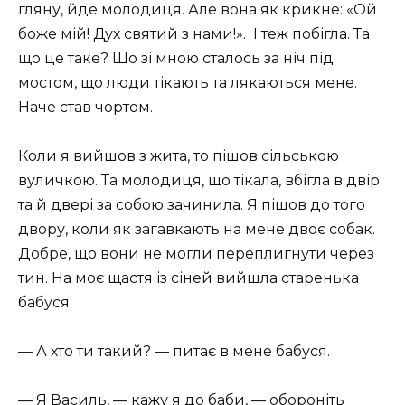
гляну, йде молодиця. Але вона як крикне: «Ой
боже мій! Дух святий з нами!».
І теж побігла. Та
що це таке? Що зі мною сталось за ніч під
мостом, що люди тікають та лякаються мене.
Наче став чортом.
Коли я вийшов з жита, то пішов сільською
вуличкою. Та молодиця, що тікала, вбігла в двір
та й двері за собою зачинила. Я пішов до того
двору, коли як загавкають на мене двоє собак.
Добре, що вони не могли переплигнути через
тин. На моє щастя із сіней вийшла старенька
бабуся.
— А хто ти такий? — питає в мене бабуся.
— Я Василь, — кажу я до баби, — обороніть