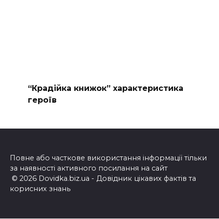
“Крадійка книжок” характеристика
героїв
Повне або часткове використання інформації тільки
за наявності активного посилання на сайт
© 2026 Dovidka.biz.ua - Довідник цікавих фактів та
корисних знань