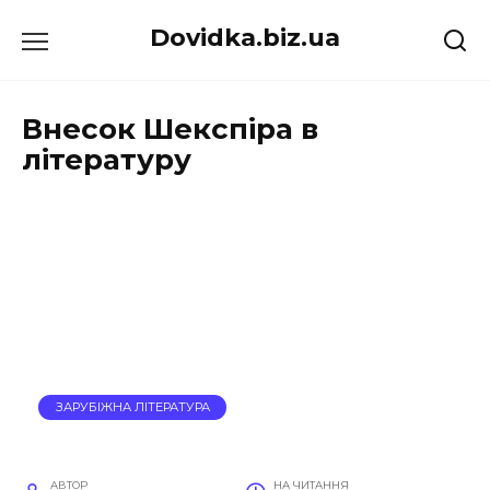
Перейти
Dovidka.biz.ua
до
вмісту
Внесок Шекспіра в
літературу
ЗАРУБІЖНА ЛІТЕРАТУРА
АВТОР
НА ЧИТАННЯ