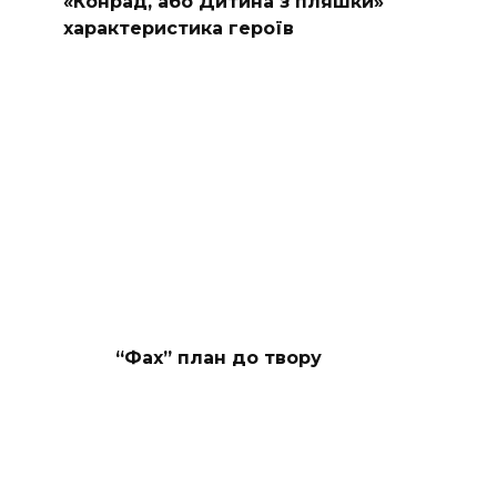
«Конрад, або Дитина з пляшки»
характеристика героїв
“Фах” план до твору