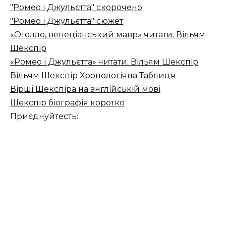
"Ромео і Джульєтта" скорочено
"Ромео і Джульєтта" сюжет
«Отелло, венеціанський мавр» читати. Вільям
Шекспір
«Ромео і Джульєтта» читати. Вільям Шекспір
Вільям Шекспір ​​Хронологічна Таблиця
Вірші Шекспіра на англійській мові
Шекспір біографія коротко
Приєднуйтесть: