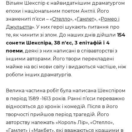
Вільям Шекспір ​​є найвидатнішим драматургом
епохи і національним поетом Англії. Його
знамениті п’єси – «
Отелло
», «
Гамлет
», «
Ромео і
Джульєтта
». У них герої шукають питання про
те, як чинити зі злом. До наших днів дійшли
154
сонети Шекспіра, 38 п’єс, 3 епітафій і 4
поеми
, деякі з них написані в співавторстві з
іншими авторами. Його твори перекладені
майже на всі мови світу і видаються частіше, ніж
роботи інших драматургів.
Велика частина робіт була написана Шекспіром
в період 1589 -1613 років. Ранні п’єси переважно
відносяться до хронік і комедій. Після в його
творчості прийшов період трагедій. Його
авторству належать «Король Лір», «Отелло»,
«Гамлет» і «Макбет», які вважаються кращими в