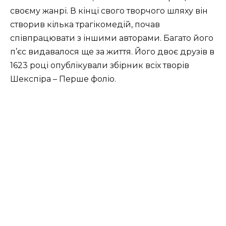
своєму жанрі. В кінці свого творчого шляху він
створив кілька трагікомедій, почав
співпрацювати з іншими авторами. Багато його
п’єс видавалося ще за життя. Його двоє друзів в
1623 році опублікували збірник всіх творів
Шекспіра – Перше фоліо.