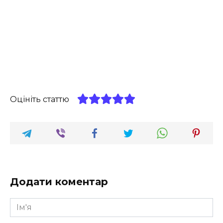
Оцініть статтю
Додати коментар
Ім'я
*