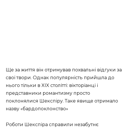
Ще за життя він отримував похвальні відгуки за
свої твори. Однак популярність прийшла до
нього тільки в XIX столітті: вікторіанці і
представники романтизму просто
поклонялися Шекспіру. Таке явище отримало
назву «бардопоклонство»
Роботи Шекспіра справили незабутнє