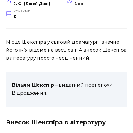
J. G. (Джей Джи)
2 хв
КОМЕНТАРІ
0
Місце Шекспіра у світовій драматургії значне,
його ім’я відоме на весь світ. А внесок Шекспіра
в літературу просто неоціненний.
Вільям Шекспір
– видатний поет епохи
Відродження.
Внесок Шекспіра в літературу