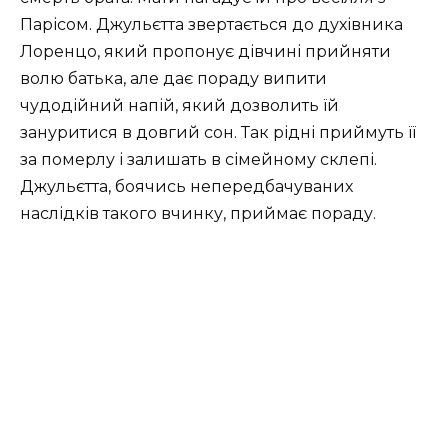
Парісом. Джульєтта звертається до духівника
Лоренцо, який пропонує дівчині прийняти
волю батька, але дає пораду випити
чудодійний напій, який дозволить їй
зануритися в довгий сон. Так рідні приймуть її
за померлу і залишать в сімейному склепі.
Джульєтта, боячись непередбачуваних
наслідків такого вчинку, приймає пораду.