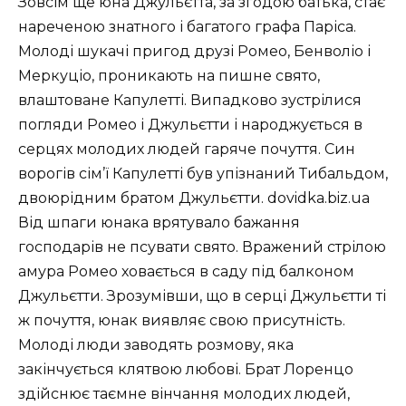
Зовсім ще юна Джульєтта, за згодою батька, стає
нареченою знатного і багатого графа Паріса.
Молоді шукачі пригод друзі Ромео, Бенволіо і
Меркуціо, проникають на пишне свято,
влаштоване Капулетті. Випадково зустрілися
погляди Ромео і Джульєтти і народжується в
серцях молодих людей гаряче почуття. Син
ворогів сім’ї Капулетті був упізнаний Тибальдом,
двоюрідним братом Джульєтти. dovidka.biz.ua
Від шпаги юнака врятувало бажання
господарів не псувати свято. Вражений стрілою
амура Ромео ховається в саду під балконом
Джульєтти. Зрозумівши, що в серці Джульєтти ті
ж почуття, юнак виявляє свою присутність.
Молоді люди заводять розмову, яка
закінчується клятвою любові. Брат Лоренцо
здійснює таємне вінчання молодих людей,