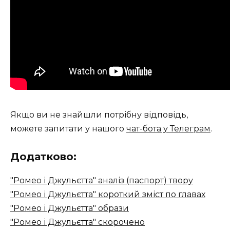
Якщо ви не знайшли потрібну відповідь,
можете запитати у нашого
чат-бота у Телеграм
.
Додатково:
"Ромео і Джульєтта" аналіз (паспорт) твору
"Ромео і Джульєтта" короткий зміст по главах
"Ромео і Джульєтта" образи
"Ромео і Джульєтта" скорочено