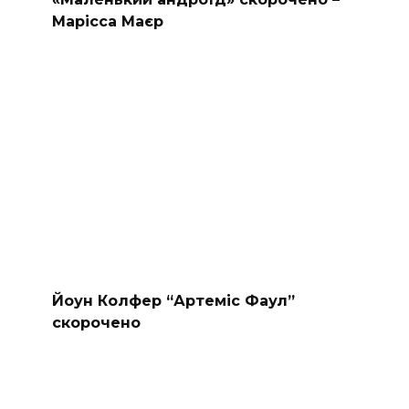
Марісса Маєр
Йоун Колфер “Артеміс Фаул”
скорочено