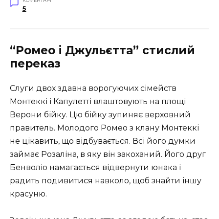
КОМЕНТАРІ
5
“Ромео і Джульєтта” стислий
переказ
Слуги двох здавна ворогуючих сімейств
Монтеккі і Капулетті влаштовують на площі
Верони бійку. Цю бійку зупиняє верховний
правитель. Молодого Ромео з клану Монтеккі
не цікавить, що відбувається. Всі його думки
займає Розаліна, в яку він закоханий. Його друг
Бенволіо намагається відвернути юнака і
радить подивитися навколо, щоб знайти іншу
красуню.