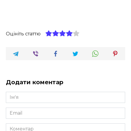
Оцініть статтю
Додати коментар
Ім'я
*
Email
*
Коментар