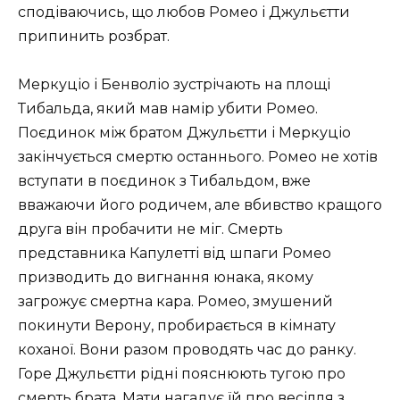
сподіваючись, що любов Ромео і Джульєтти
припинить розбрат.
Меркуціо і Бенволіо зустрічають на площі
Тибальда, який мав намір убити Ромео.
Поєдинок між братом Джульєтти і Меркуціо
закінчується смертю останнього. Ромео не хотів
вступати в поєдинок з Тибальдом, вже
вважаючи його родичем, але вбивство кращого
друга він пробачити не міг. Смерть
представника Капулетті від шпаги Ромео
призводить до вигнання юнака, якому
загрожує смертна кара. Ромео, змушений
покинути Верону, пробирається в кімнату
коханої. Вони разом проводять час до ранку.
Горе Джульєтти рідні пояснюють тугою про
смерть брата. Мати нагадує їй про весілля з