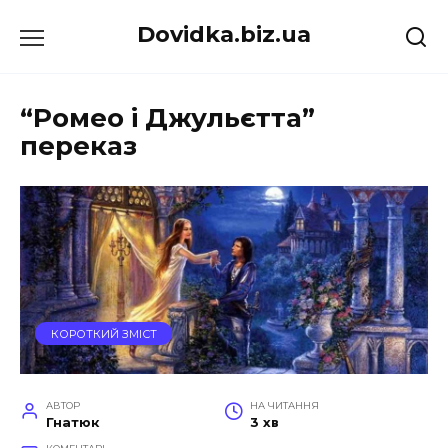
Перейти
Dovidka.biz.ua
до
вмісту
“Ромео і Джульєтта”
переказ
КОРОТКИЙ ЗМІСТ
АВТОР
НА ЧИТАННЯ
Гнатюк
3 хв