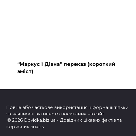
“Маркус і Діана” переказ (короткий
зміст)
Повне або часткове використання інформації тільки
за наявності активного посилання на сайт
© 2026 Dovidka.biz.ua - Довідник цікавих фактів та
корисних знань