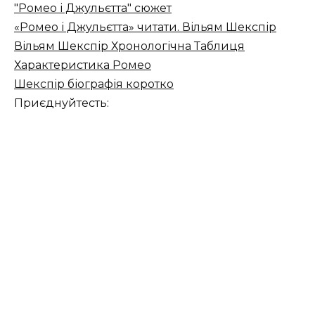
"Ромео і Джульєтта" сюжет
«Ромео і Джульєтта» читати. Вільям Шекспір
Вільям Шекспір ​​Хронологічна Таблиця
Характеристика Ромео
Шекспір біографія коротко
Приєднуйтесть: