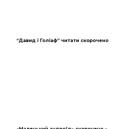
“Давид і Голіаф” читати скорочено
«Маленький андроїд» скорочено –