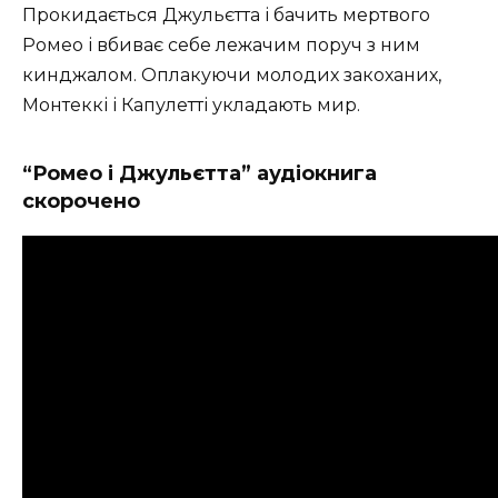
Прокидається Джульєтта і бачить мертвого
Ромео і вбиває себе лежачим поруч з ним
кинджалом. Оплакуючи молодих закоханих,
Монтеккі і Капулетті укладають мир.
“Ромео і Джульєтта” аудіокнига
скорочено