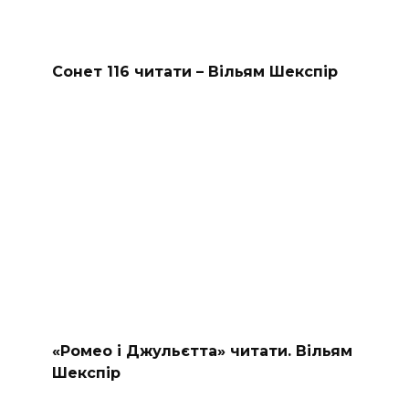
Сонет 116 читати – Вільям Шекспір
«Ромео і Джульєтта» читати. Вільям
Шекспір