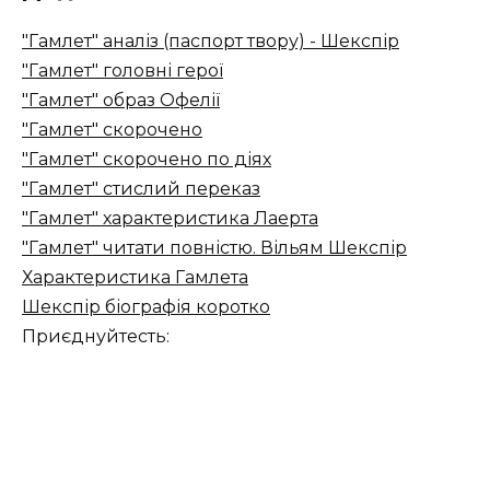
"Гамлет" аналіз (паспорт твору) - Шекспір
"Гамлет" головні герої
"Гамлет" образ Офелії
"Гамлет" скорочено
"Гамлет" скорочено по діях
"Гамлет" стислий переказ
"Гамлет" характеристика Лаерта
"Гамлет" читати повністю. Вільям Шекспір
Характеристика Гамлета
Шекспір біографія коротко
Приєднуйтесть: