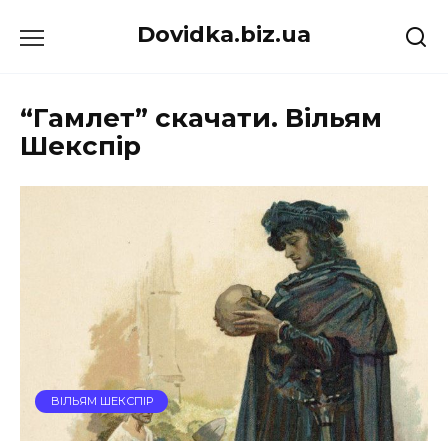
Перейти
Dovidka.biz.ua
до
вмісту
“Гамлет” скачати. Вільям
Шекспір
ВІЛЬЯМ ШЕКСПІР