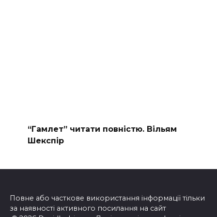
“Гамлет” читати повністю. Вільям
Шекспір
Повне або часткове використання інформації тільки
за наявності активного посилання на сайт