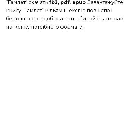
“Гамлет” скачать
fb2, pdf, epub
. Завантажуйте
книгу “Гамлет” Вільям Шекспір повністю і
безкоштовно (щоб скачати, обирай і натискай
на іконку потрібного формату):