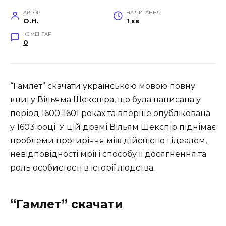
АВТОР
НА ЧИТАННЯ
O.H.
1 хв
КОМЕНТАРІ
0
“Гамлет” скачати українською мовою повну
книгу Вільяма Шекспіра, що була написана у
період 1600-1601 роках та вперше опублікована
у 1603 році. У цій драмі Вільям Шекспір піднімає
проблеми протиріччя між дійсністю і ідеалом,
невідповідності мрії і способу її досягнення та
роль особистості в історії людства.
“Гамлет” скачати