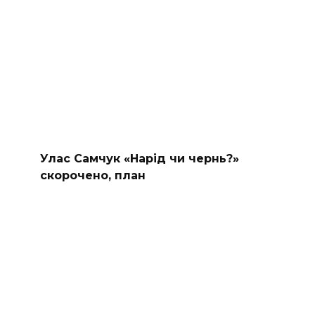
Улас Самчук «Нарід чи чернь?»
скорочено, план