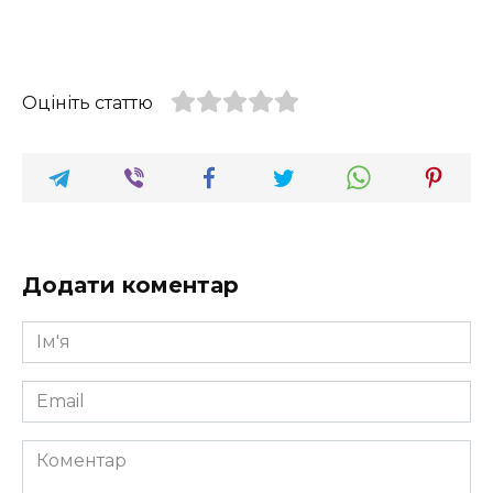
Оцініть статтю
Додати коментар
Ім'я
*
Email
*
Коментар