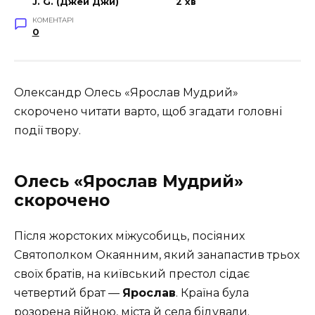
J. G. (Джей Джи)
2 хв
КОМЕНТАРІ
0
Олександр Олесь «Ярослав Мудрий»
скорочено читати варто, щоб згадати головні
події твору.
Олесь «Ярослав Мудрий»
скорочено
Після жорстоких міжусобиць, посіяних
Святополком Окаянним, який занапастив трьох
своїх братів, на київський престол сідає
четвертий брат —
Ярослав
. Країна була
розорена війною, міста й села бідували.