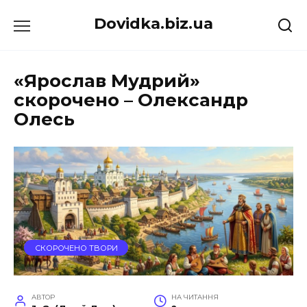
Перейти
Dovidka.biz.ua
до
вмісту
«Ярослав Мудрий»
скорочено – Олександр
Олесь
СКОРОЧЕНО ТВОРИ
АВТОР
НА ЧИТАННЯ