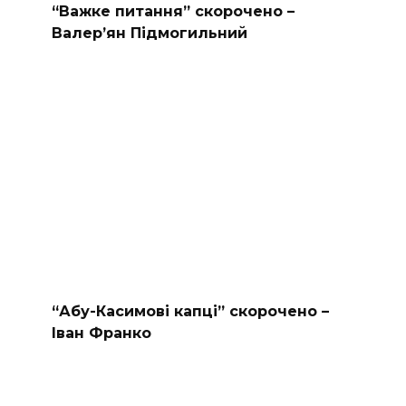
“Важке питання” скорочено –
Валер’ян Підмогильний
“Абу-Касимові капці” скорочено –
Іван Франко