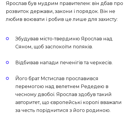
Ярослав був мудрим правителем: він дбав про
розвиток держави, закони і порядок. Він не
любив воювати і робив це лише для захисту:
Збудував місто-твердиню Ярослав над
Сяном, щоб заспокоїти поляків.
Відбивав напади печенігів та черкесів.
Його брат Мстислав прославився
перемогою над велетнем Редедею в
чесному двобої. Ярослав здобув такий
авторитет, що європейські королі вважали
за честь поріднитися з його родиною.