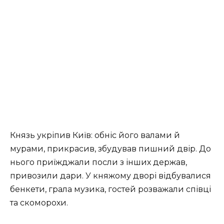
Князь укріпив Київ: обніс його валами й
мурами, прикрасив, збудував пишний двір. До
нього приїжджали посли з інших держав,
привозили дари. У княжому дворі відбувалися
бенкети, грала музика, гостей розважали співці
та скоморохи.