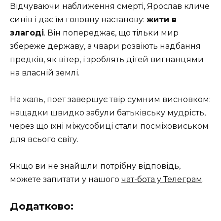
Відчуваючи наближення смерті, Ярослав кличе
синів і дає їм головну настанову:
жити в
злагоді
. Він попереджає, що тільки мир
збереже державу, а чвари розвіють надбання
предків, як вітер, і зроблять дітей вигнанцями
на власній землі.
На жаль, поет завершує твір сумним висновком:
нащадки швидко забули батьківську мудрість,
через що їхні міжусобиці стали посміховиськом
для всього світу.
Якщо ви не знайшли потрібну відповідь,
можете запитати у нашого
чат-бота у Телеграм
.
Додатково: