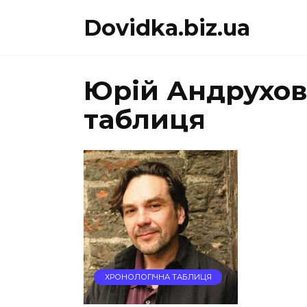
Перейти
Dovidka.biz.ua
до
вмісту
Юрій Андрухов
таблиця
ХРОНОЛОГІЧНА ТАБЛИЦЯ