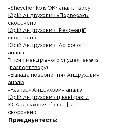
«Shevchenko is OK» аналіз твору
Юрій Андрухович «Перверзія»
скорочено
Юрій Андрухович "Рекреації"
скорочено
Юрій Андрухович "Астролог"
аналіз
"Пісня мандрівного спудея" аналіз
(паспорт твору)
«Балада повернення» Андрухович
аналіз
«Казкар» Андрухович аналіз
Юрій Андрухович цікаві факти
Ю. Андрухович біографія
скорочено
Приєднуйтесть: