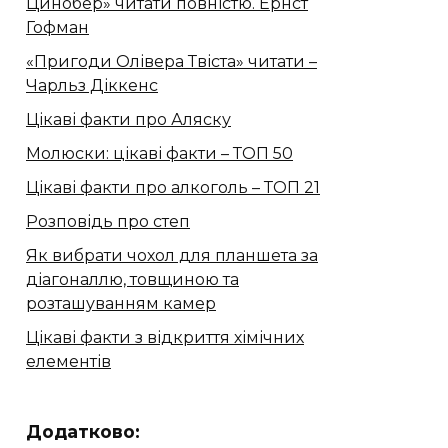
Цинобер» читати повністю. Ернст
Гофман
«Пригоди Олівера Твіста» читати –
Чарльз Діккенс
Цікаві факти про Аляску
Молюски: цікаві факти – ТОП 50
Цікаві факти про алкоголь – ТОП 21
Розповідь про степ
Як вибрати чохол для планшета за
діагоналлю, товщиною та
розташуванням камер
Цікаві факти з відкриття хімічних
елементів
Додатково: