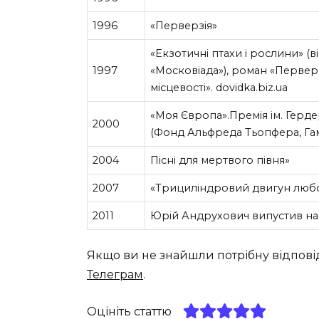
1996
«Перверзія»
«Екзотичні птахи і рослини» (в
1997
«Московіада»), роман «Перверз
місцевості». dovidka.biz.ua
«Моя Європа».Премія ім. Герд
2000
(Фонд Альфреда Тьопфера, Гам
2004
Пісні для мертвого півня»
2007
«Трициліндровий двигун любов
2011
Юрій Андрухович випустив най
Якщо ви не знайшли потрібну відпові
Телеграм
.
Оцініть статтю