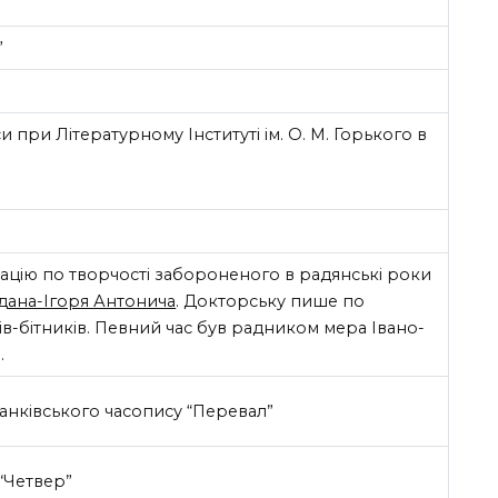
”
и при Літературному Інституті ім. О. М. Горького в
ацію по творчості забороненого в радянські роки
дана-Ігоря Антонича
. Докторську пише по
в-бітників. Певний час був радником мера Івано-
.
франківського часопису “Перевал”
“Четвер”