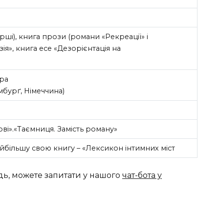
ірші), книга прози (романи «Рекреації» і
ія», книга есе «Дезорієнтація на
ера
бурґ, Німеччина)
і».«Таємниця. Замість роману»
більшу свою книгу – «Лексикон інтимних міст
дь, можете запитати у нашого
чат-бота у