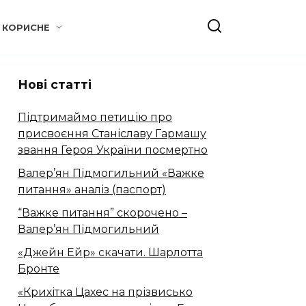
КОРИСНЕ
Нові статті
Підтримаймо петицію про
присвоєння Станіславу Гармашу
звання Героя України посмертно
Валер’ян Підмогильний «Важке
питання» аналіз (паспорт)
“Важке питання” скорочено –
Валер’ян Підмогильний
«Джейн Ейр» скачати. Шарлотта
Бронте
«Крихітка Цахес на прізвисько