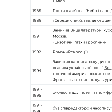
Львові
1985
Поетична збірка “Небо і площі
1989
«Середмістя»,«Зліва, де серце»
Закінчив Вищі літературні курс
1991
Москві.
«Екзотичні птахи і рослини»
1992
Роман «Рекреації»
Захистив кандидатську дисерт
класика української поезії
Бог
1994
творчості американських поеті
Франківська з питань культури
1991-
очолює відділ поезії івано – 
1995
1991-
був співредактором часопису 
1996