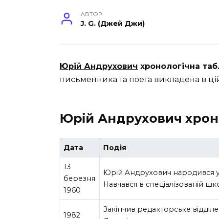
АВТОР
J. G. (Джей Джи)
Юрій Андрухович
хронологічна та
письменника та поета викладена в цій 
Юрій Андрухович хрон
Дата
Подія
13
Юрій Андрухович народився у 
березня
Навчався в спеціалізованій ш
1960
Закінчив редакторське відділе
1982