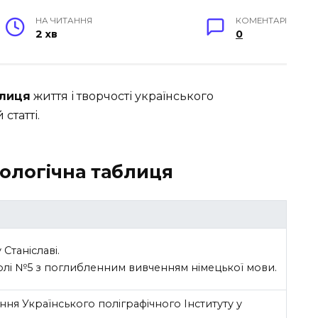
НА ЧИТАННЯ
КОМЕНТАРІ
2 хв
0
блиця
життя і творчості українського
статті.
ологічна таблиця
Станіславі.
колі №5 з поглибленним вивченням німецької мови.
ння Українського поліграфічного Інституту у