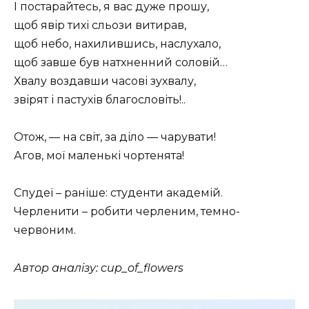
І постарайтесь, я вас дуже прошу,
щоб явір тихі сльози витирав,
щоб небо, нахилившись, наслухало,
щоб завше був натхненний соловій…
Хвалу воздавши часові зухвалу,
звірят і пастухів благословіть!..
Отож, — на світ, за діло — чарувати!
Агов, мої маленькі чортенята!
Спудеї – раніше: студенти академій.
Черленити – робити черленим, темно-
червоним.
Автор аналізу: cup_of_flowers