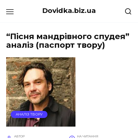
Перейти
Dovidka.biz.ua
до
вмісту
“Пісня мандрівного спудея”
аналіз (паспорт твору)
АНАЛІЗ ТВОРУ
АВТОР
НА ЧИТАННЯ