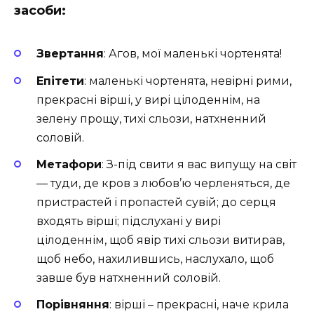
засоби:
Звертання
: Агов, мої маленькі чортенята!
Епітети
: маленькі чортенята, невірні рими,
прекрасні вірші, у вирі цілоденнім, на
зелену прощу, тихі сльози, натхненний
соловій.
Метафори
: З-під свити я вас випущу на світ
— туди, де кров з любов’ю черленяться, де
пристрастей i пропастей сувій; до серця
входять вірші; підслухані у вирі
цілоденнім, щоб явір тихі сльози витирав,
щоб небо, нахилившись, наслухало, щоб
завше був натхненний соловій.
Порівняння
: вірші – прекрасні, наче крила