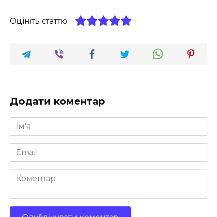
Оцініть статтю
Додати коментар
Ім'я
*
Email
*
Коментар