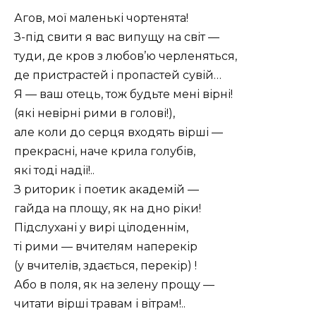
Агов, мої маленькі чортенята!
З-під свити я вас випущу на світ —
туди, де кров з любов’ю черленяться,
де пристрастей i пропастей сувій…
Я — ваш отець, тож будьте мені вірні!
(які невірні рими в голові!),
але коли до серця входять вірші —
прекрасні, наче крила голубів,
які тоді надії!..
З риторик і поетик академій —
гайда на площу, як на дно ріки!
Підслухані у вирі цілоденнім,
ті рими — вчителям наперекір
(у вчителів, здається, перекір) !
Або в поля, як на зелену прощу —
читати вірші травам і вітрам!..