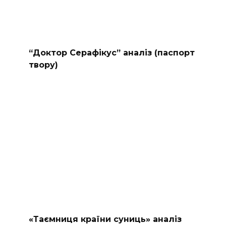
“Доктор Серафікус” аналіз (паспорт
твору)
«Таємниця країни суниць» аналіз