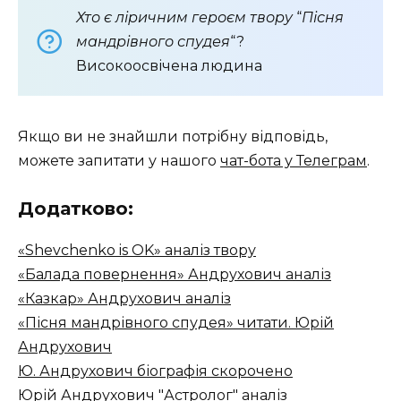
Хто є ліричним героєм твору
“
Пісня
мандрівного спудея
“?
Високоосвічена людина
Якщо ви не знайшли потрібну відповідь,
можете запитати у нашого
чат-бота у Телеграм
.
Додатково:
«Shevchenko is OK» аналіз твору
«Балада повернення» Андрухович аналіз
«Казкар» Андрухович аналіз
«Пісня мандрівного спудея» читати. Юрій
Андрухович
Ю. Андрухович біографія скорочено
Юрій Андрухович "Астролог" аналіз