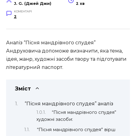
J. G. (Джей Джи)
2 хв
КОМЕНТАРІ
2
Аналіз “Пісня мандрівного спудея”
Андруховича допоможе визначити, яка тема,
ідея, жанр, художні засоби твору та підготувати
літературний паспорт.
Зміст
“Пісня мандрівного спудея” аналіз
“Пісня мандрівного спудея”
художні засоби:
“Пісня мандрівного спудея” вірш