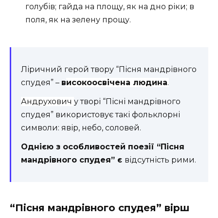
голубів; гайда на площу, як на дно ріки; в
поля, як на зелену прощу.
Ліричний герой твору “Пісня мандрівного
спудея” –
в
исокоосвічена людина
.
Андрухович
у творі “Пісні мандрівного
спудея” використовує такі фольклорні
символи: явір, небо, соловей.
Однією з особливостей поезії “Пісня
мандрівного спудея” є
відсутність рими.
“Пісня мандрівного спудея” вірш