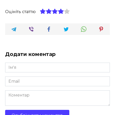
Оцініть статтю
Додати коментар
Ім'я
*
Email
*
Коментар