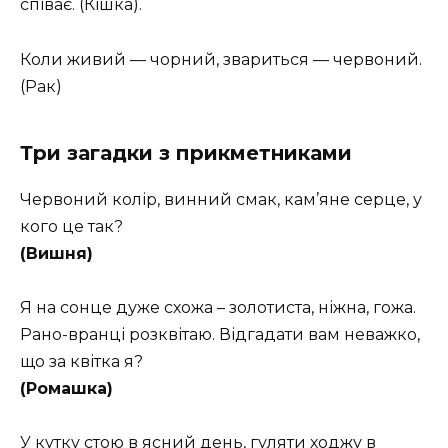
співає. (Кішка).
Коли живий — чорний, звариться — червоний.
(Рак)
Три
загадки з
прикметниками
Червоний колір, винний смак, кам’яне серце, у
кого це так?
(Вишня)
Я на сонце дуже схожа – золотиста, ніжна, гожа.
Рано-вранці розквітаю. Відгадати вам неважко,
що за квітка я?
(Ромашка)
У кутку стою в ясний день, гуляти ходжу в