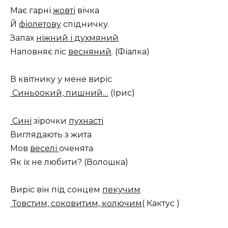
Має гарні
жовті
вічка
Й
фіолетову
спідничку.
Запах
ніжний і духмяний
Наповняє ліс
весняний
. (Фіалка)
В квітнику у мене виріс
Синьоокий, пишний…
(Ірис)
Сині
зірочки
пухнасті
Виглядають з жита
Мов
веселі
оченята
Як їх не любити? (Волошка)
Виріс він під сонцем
пекучим
Товстим, соковитим, колючим
( Кактус )