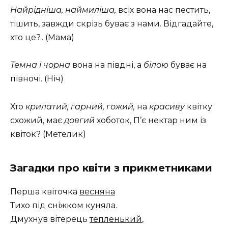
Найрідніша, наймиліша,
всіх вона нас пестить,
тішить, завжди скрізь буває з нами. Відгадайте,
хто це?.. (Мама)
Темна і чорна
вона на півдні, а
білою
буває на
півночі. (Ніч)
Хто
крилатий, гарний, гожий,
на
красиву
квітку
схожий, має
довгий
хоботок, П’є нектар ним із
квіток? (Метелик)
Загадки про квіти з прикметниками
Перша квіточка
весняна
Тихо під сніжком куняла.
Дмухнув вітерець
тепленький
,