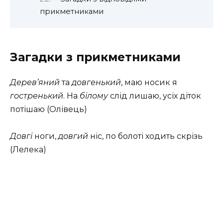
прикметниками
Загадки з прикметниками
Дерев’яний
та
довгенький
, маю носик я
гостренький
. На
білому
слід лишаю, усіх діток
потішаю (Олівець)
Довгі
ноги,
довгий
ніс, по болоті ходить скрізь
(Лелека)