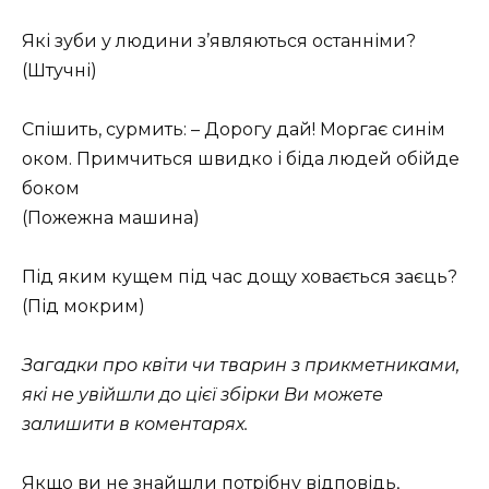
Які зуби у людини з’являються останніми?
(Штучні)
Спішить, сурмить: – Дорогу дай! Моргає синім
оком. Примчиться швидко і біда людей обійде
боком
(Пожежна машина)
Під яким кущем під час дощу ховається заєць?
(Під мокрим)
Загадки про квіти чи тварин з прикметниками,
які не увійшли до цієї збірки Ви можете
залишити в коментарях.
Якщо ви не знайшли потрібну відповідь,