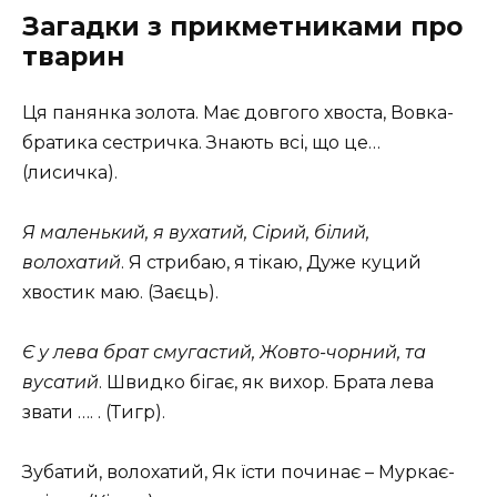
Загадки з прикметниками про
тварин
Ця панянка золота. Має довгого хвоста, Вовка-
братика сестричка. Знають всі, що це…
(лисичка).
Я маленький, я вухатий, Сірий, білий,
волохатий
. Я стрибаю, я тікаю, Дуже куций
хвостик маю. (Заєць).
Є у лева брат смугастий, Жовто-чорний, та
вусатий
. Швидко бігає, як вихор. Брата лева
звати …. . (Тигр).
Зубатий, волохатий, Як їсти починає – Муркає-