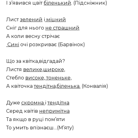
І з’явився цвіт
біленький
. (Підсніжник)
Лист
зелений
і
міцний
Сніг для нього
не страшний
А коли весну стрічає
Сині
очі розкриває (Барвінок)
Що за квітка,відгадай?
Листя
велике,широке,
Стебло
високе, тоненьке,
А квіточка
тендітна,біленька.
(Конвалія)
Дуже
скромна
і
тендітна
Серед квітів
непримітна
Та якщо в руці пом’яти
То умить впізнаєш…(М’яту)