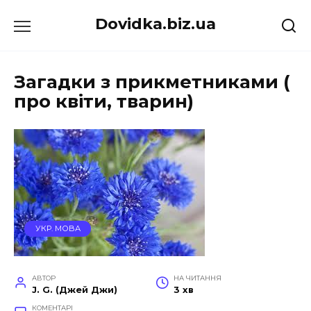
Перейти
Dovidka.biz.ua
до
вмісту
Загадки з прикметниками (
про квіти, тварин)
УКР. МОВА
АВТОР
НА ЧИТАННЯ
J. G. (Джей Джи)
3 хв
КОМЕНТАРІ