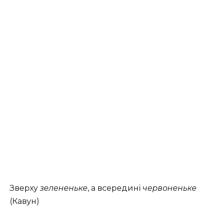
Зверху
зелененьке
, а всередині
червоненьке
(Кавун)