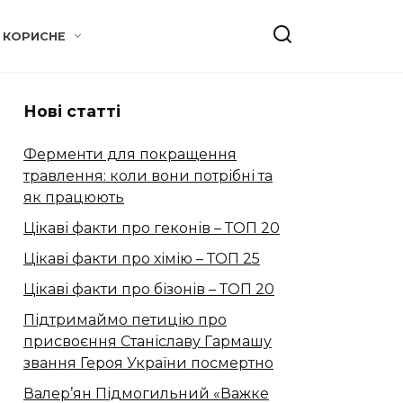
КОРИСНЕ
Нові статті
Ферменти для покращення
травлення: коли вони потрібні та
як працюють
Цікаві факти про геконів – ТОП 20
Цікаві факти про хімію – ТОП 25
Цікаві факти про бізонів – ТОП 20
Підтримаймо петицію про
присвоєння Станіславу Гармашу
звання Героя України посмертно
Валер’ян Підмогильний «Важке