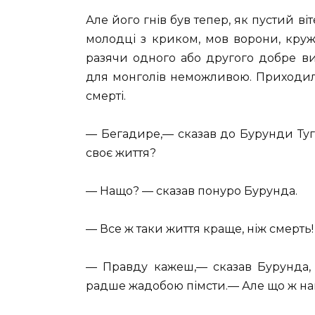
Але його гнів був тепер, як пустий ві
молодці з криком, мов ворони, кружи
разячи одного або другого добре в
для монголів неможливою. Приходилос
смерті.
— Бегадире,— сказав до Бурунди Туг
своє життя?
— Нащо? — сказав понуро Бурунда.
— Все ж таки життя краще, ніж смерть!
— Правду кажеш,— сказав Бурунда, 
радше жадобою пімсти.— Але що ж нам