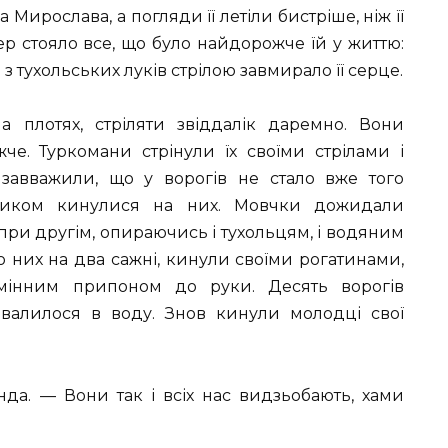
а Мирослава, а погляди її летіли бистріше, ніж її
пер стояло все, що було найдорожче їй у життю:
 тухольських луків стрілою завмирало її серце.
 плотях, стріляти звіддалік даремно. Вони
че. Туркомани стрінули їх своїми стрілами і
 завважили, що у ворогів не стало вже того
криком кинулися на них. Мовчки дожидали
 при другім, опираючись і тухольцям, і водяним
о них на два сажні, кинули своїми рогатинами,
мінним припоном до руки. Десять ворогів
овалилося в воду. Знов кинули молодці свої
да. — Вони так і всіх нас видзьобають, хами