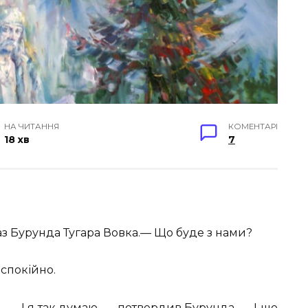
НА ЧИТАННЯ
КОМЕНТАРІ
18 хв
7
з Бурунда Тугара Вовка.— Що буде з нами?
 спокійно.
— І я так думаю, — потвердив Бурунда. — І що