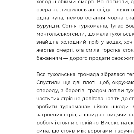
холодні обійми смерті. Всі погибли, 
озера не лишилось ані сліду. Тільки 
одна купа, немов остання чорна ска
Бурунди. Сотня туркоманів, Тугар В
монгольської сили, що мала тухольськи
знайшла холодний гріб у водах, хоч 
жертва смерті, ота сміла горстка сто
бажанням — дорого продати своє житт
Вся тухольська громада зібралася т
Спустили ще дві плоті, щоб, окружаюч
спереду, з берегів, градом летіли тух
часть тих стріл не долітала навіть до 
зробити туркоманам ніякої шкоди. 
затроених стріл, а швидко, видячи н
роботу і стояли спокійно. Високо на ск
сина, що стояв між ворогами і зручн