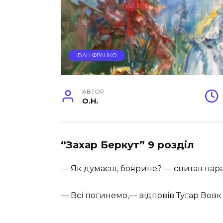
ІВАН ФРАНКО
АВТОР
O.H.
“Захар Беркут” 9 розділ
— Як думаєш, боярине? — спитав нара
— Всі погинемо,— відповів Тугар Вовк