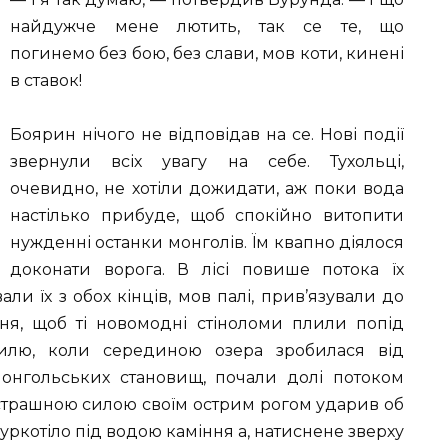
найдужче мене лютить, так се те, що
погинемо без бою, без слави, мов коти, кинені
в ставок!
Боярин нічого не відповідав на се. Нові події
звернули всіх увагу на себе. Тухольці,
очевидно, не хотіли дожидати, аж поки вода
настілько прибуде, щоб спокійно витопити
нужденні останки монголів. Їм квапно діялося
доконати ворога. В лісі повише потока їх
ли їх з обох кінців, мов палі, прив’язували до
ння, щоб ті новомодні стіноломи плили попід
вилю, коли серединою озера зробилася від
онгольських становищ, почали долі потоком
із страшною силою своїм острим рогом ударив об
гуркотіло під водою каміння а, натиснене зверху