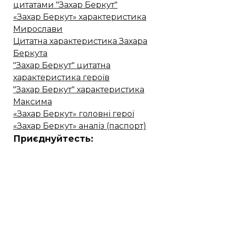
цитатами "Захар Беркут"
«Захар Беркут» характеристика
Мирослави
Цитатна характеристика Захара
Беркута
"Захар Беркут" цитатна
характеристика героїв
"Захар Беркут" характеристика
Максима
«Захар Беркут» головні герої
«Захар Беркут» аналіз (паспорт)
Приєднуйтесть: