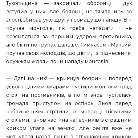
Тухольщина! — закричали оборонці і дух
вступив у них. Але боярин, не тямлячись зо
злості, збирав уже другу громаду до нападу. Він
поучав монголів, як треба нападати і не
розсипатися за першим ударом противника,
але бігти по трупах дальше. Тимчасом і Максим
поучав своїх молодців, що діяти, і з піднесеним
оружжям ждали вони нападу монголів.
— Далі на них! — крикнув боярин, і поперед
усього цілими хмарами пустили монголи град
стріл на противників, а потім знов пустилася
громада приступом на остінок. Знов перед
наближенням стрітили їх молодці цільними
стрілами, і знов частина напасників із страшним
криком упала на землю. Але решта вже не
метнулася назад, лише з оглушаючим криком