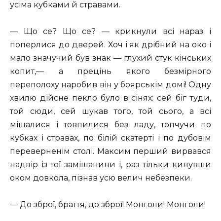
усіма кубками й стравами.
— Що се? Що се? — крикнули всі нараз і
поперлися до дверей. Хоч і як дрібний на око і
мало значучий був знак — глухий стук кінських
копит,— а прецінь якого безмірного
переполоху наробив він у боярськім домі! Одну
хвилю дійсне пекло було в сінях: сей біг туди,
той сюди, сей шукав того, той сього, а всі
мішалися і товпилися без ладу, топчучи по
кубках і стравах, по білій скатерті і по дубовім
переверненім столі. Максим перший вирвався
надвір із тої замішанини і, раз тільки кинувши
оком довкола, пізнав усю велич небезпеки.
— До зброї, браття, до зброї! Монголи! Монголи!