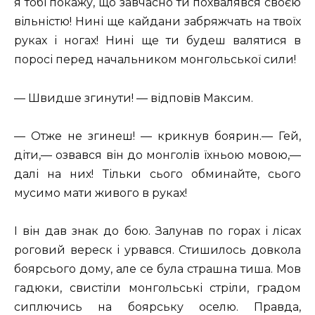
я тобі покажу, що завчасно ти похвалявся своєю
вільністю! Нині ще кайдани забряжчать на твоїх
руках і ногах! Нині ще ти будеш валятися в
поросі перед начальником монгольської сили!
— Швидше згинути! — відповів Максим.
— Отже не згинеш! — крикнув боярин.— Гей,
діти,— озвався він до монголів їхньою мовою,—
далі на них! Тільки сього обминайте, сього
мусимо мати живого в руках!
І він дав знак до бою. Залунав по горах і лісах
роговий вереск і урвався. Стишилось довкола
боярсього дому, але се була страшна тиша. Мов
гадюки, свистіли монгольські стріли, градом
сиплючись на боярську оселю. Правда,