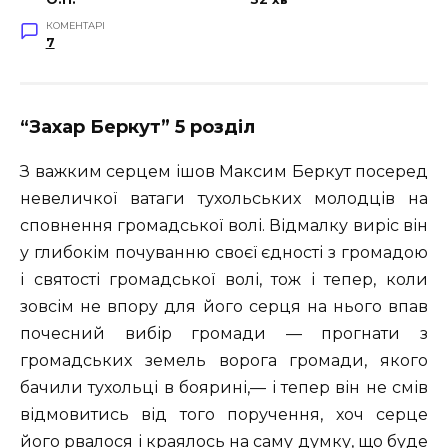
КОМЕНТАРІ
7
“Захар Беркут” 5 розділ
З важким серцем ішов Максим Беркут посеред
невеличкої ватаги тухольських молодців на
сповнення громадської волі. Відмалку виріс він
у глибокім почуванню своєї єдності з громадою
і святості громадської волі, тож і тепер, коли
зовсім не впору для його серця на нього впав
почесний вибір громади — прогнати з
громадських земель ворога громади, якого
бачили тухольці в боярині,— і тепер він не смів
відмовитись від того поручення, хоч серце
його рвалося і краялось на саму думку, що буде