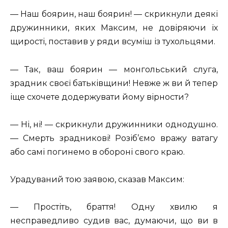
— Наш боярин, наш боярин! — скрикнули деякі
дружинники, яких Максим, не довіряючи їх
щирості, поставив у ряди всуміш із тухольцями.
— Так, ваш боярин — монгольський слуга,
зрадник своєї батьківщини! Невже ж ви й тепер
іще схочете додержувати йому вірности?
— Ні, ні! — скрикнули дружинники однодушно.
— Смерть зрадникові! Розіб’ємо вражу ватагу
або самі погинемо в обороні свого краю.
Урадуваний тою заявою, сказав Максим:
— Простіть, браття! Одну хвилю я
несправедливо судив вас, думаючи, що ви в