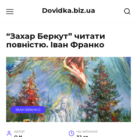
Перейти
Dovidka.biz.ua
до
вмісту
“Захар Беркут” читати
повністю. Іван Франко
ІВАН ФРАНКО
АВТОР
НА ЧИТАННЯ
O.H.
32 хв