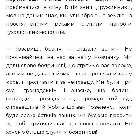
повбивалися в стіну. В тій хвилі дружинники,
мов на даний знак, кинули зброю на землю і з
простягненими руками ступили напроти
тухольських молодців.
— Товариші, браття! — сказали вони.— Не
прогнівайтесь на нас за нашу мовчанку. Ми
дали слово бояринові, що стрітимо вас ворожо,
але ми не давали йому слова проливати вашу
кров, і проливати її за неправду. Ми були при
суді громадськім і знаємо, що боярин
скривдив громаду і що громадський суд
справедливий. Робіть, що вам повелено, і, коли
буде ласка батьків ваших, ми будемо просити
їх, щоб приняли нас до своєї громади. Не
хочемо більше служити бояринові!