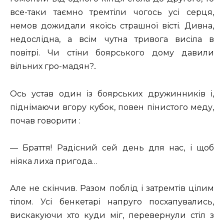
все-таки таємно тремтіли чогось усі серця,
немов дожидали якоїсь страшної вісті. Дивна,
недослідна, а всім чутна тривога висіла в
повітрі. Чи стіни боярського дому давили
вільних гро-мадян?..
Ось устав один із боярських дружинників і,
піднімаючи вгору кубок, повен пінистого меду,
почав говорити :
— Браття! Радісний сей день для нас, і щоб
ніяка лиха пригода…
Але не скінчив. Разом поблід і затремтів цілим
тілом. Усі бенкетарі напруго посхапувались,
вискакуючи хто куди міг, перевернули стіл з