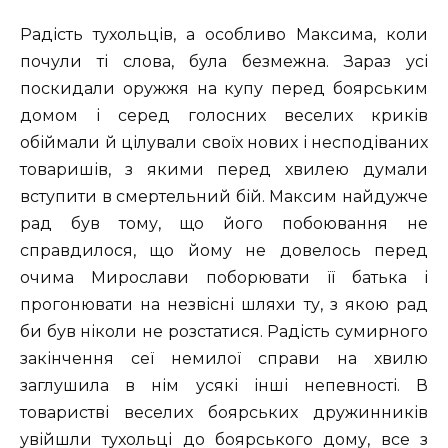
Радість тухольців, а особливо Максима, коли
почули ті слова, була безмежна. Зараз усі
поскидали оружжя на купу перед боярським
домом і серед голосних веселих криків
обіймали й цілували своїх нових і несподіваних
товаришів, з якими перед хвилею думали
вступити в смертельний бій. Максим найдужче
рад був тому, що його побоювання не
справдилося, що йому не довелось перед
очима Мирослави поборювати її батька і
прогонювати на незвісні шляхи ту, з якою рад
би був ніколи не розстатися. Радість сумирного
закінчення сеї немилої справи на хвилю
заглушила в нім усякі інші непевності. В
товаристві веселих боярських дружинників
увійшли тухольці до боярського дому, все з