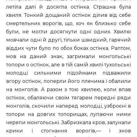
летіла далі й досягла остінка. Страшна була
хвиля. Тонкий дощаний остінок ділив від себе
смертельних ворогів, що, хоч як близько себе
були, не могли досягнути одні одних. Хвилю
мовчали одні й другі, тільки швидкий, гарячий
віддих чути було по обох боках остінка. Раптом,
мов на даний знак, загримали монгольські
топори о остінок, але в тій самій хвилі тухольські
молодці сильними підоймами підважили
вгору остінок, поперли його плечима і обалили
на монголів. А разом з тою хвилею, коли впав
остінок, обаляючи своїм тягарем передні ряди
монголів, скочили наперед молодці, узброєні в
топори на довгих топорищах, лупаючи ними
черепи монгольські. Забризкала кров, залунали
крики і стогнання ворогів,— і знов