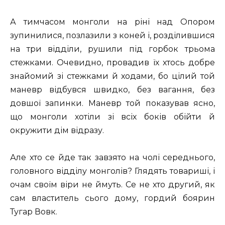
А тимчасом монголи на ріні над Опором
зупинилися, позлазили з коней і, розділившися
на три відділи, рушили під горбок трьома
стежками. Очевидно, провадив їх хтось добре
знайомий зі стежками й ходами, бо цілий той
маневр відбувся швидко, без вагання, без
довшої запинки. Маневр той показував ясно,
що монголи хотіли зі всіх боків обійти й
окружити дім відразу.
Але хто се йде так завзято на чолі середнього,
головного відділу монголів? Глядять товариші, і
очам своїм віри не ймуть. Се не хто другий, як
сам властитель сього дому, гордий боярин
Тугар Вовк.