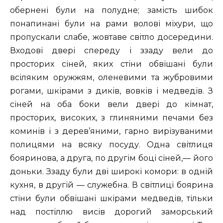
обернені були на полудне; замість шибок
понапинані були на рами волові міхури, що
пропускали слабе, жовтаве світло досередини.
Входові двері спереду і ззаду вели до
просторих сіней, яких стіни обвішані були
всіляким оружжям, оленевими та жубровими
рогами, шкірами з диків, вовків і медведів. З
сіней на оба боки вели двері до кімнат,
просторих, високих, з глиняними печами без
коминів і з дерев’яними, гарно вирізуваними
полицями на всяку посуду. Одна світлиця
бояринова, а друга, по другім боці сіней,— його
доньки. Ззаду були дві широкі комори: в одній
кухня, в другій — служебна. В світлиці боярина
стіни були обвішані шкірами медведів, тільки
над постіллю висів дорогий заморський