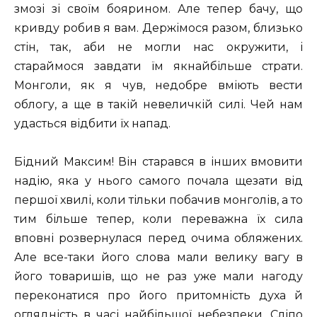
змозі зі своїм боярином. Але тепер бачу, що
кривду робив я вам. Держімося разом, близько
стін, так, аби не могли нас окружити, і
стараймося завдати їм якнайбільше страти.
Монголи, як я чув, недобре вміють вести
облогу, а ще в такій невеличкій силі. Чей нам
удасться відбити їх напад.
Бідний Максим! Він старався в інших вмовити
надію, яка у нього самого почала щезати від
першої хвилі, коли тільки побачив монголів, а то
тим більше тепер, коли переважна їх сила
вповні розвернулася перед очима обляжених.
Але все-таки його слова мали велику вагу в
його товаришів, що не раз уже мали нагоду
переконатися про його притомність духа й
оглядність в часі найбільшої небезпеки. Сліпо