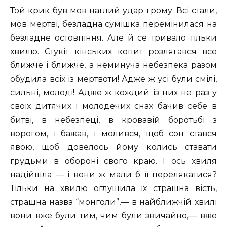
Той крик був мов наглий удар грому. Всі стали,
мов мертві, безладна сумішка перемінилася на
безладне остовпіння. Але й се тривало тільки
хвилю. Стукіт кінських копит розлягався все
ближче і ближче, а неминуча небезпека разом
обудила всіх із мертвоти! Адже ж усі були смілі,
сильні, молоді! Адже ж кождий із них не раз у
своїх дитячих і молодечих снах бачив себе в
битві, в небезпеці, в кровавій боротьбі з
ворогом, і бажав, і молився, щоб сон стався
явою, щоб довелось йому колись ставати
грудьми в обороні свого краю. І ось хвиля
надійшла — і вони ж мали б її перелякатися?
Тільки на хвилю оглушила їх страшна вість,
страшна назва “монголи”,— в найближчій хвилі
вони вже були тим, чим були звичайно,— вже