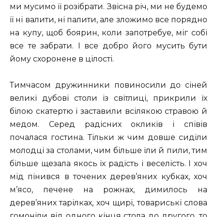
ми мусимо її розібрати. Звісна річ, ми не будемо
її ні валити, ні палити, але зложимо все порядно
на купу, щоб боярин, коли запотребуе, міг собі
все те забрати. І все добро його мусить бути
йому схоронене в цілості.
Тимчасом дружинники повиносили до сіней
великі дубові столи із світлиці, прикрили їх
білою скатертю і заставили всілякою стравою й
медом. Серед радісних окликів і співів
почалася гостина. Тільки ж чим довше сиділи
молодці за столами, чим більше їли й пили, тим
більше щезала якось їх радість і веселість. І хоч
мід пінився в точених дерев’яних кубках, хоч
м’ясо, печене на рожнах, димилось на
дерев’яних тарілках, хоч щирі, товариські слова
гомоніли від одного кінця стола до другого, то