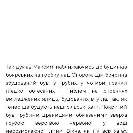
Так думав Максим, наближаючись до будинків
боярських на горбку над Опором. Дім боярина
збудований був із грубих, у чотири гранки
гладко обтесаних і гиблем на споєннях
вигладжених ялиць, будованих в угла, так, як
тепер ще будують наші сільські хати. Покритий
був грубими драницями, обмазаними зверха
грубою верствою червоної у воді
нерозмокаючої глини. Вікна, як і у всіх хатах,