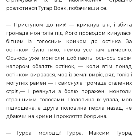
розлютився Тугар Вовк, побачивши се.
— Приступом до них! — крикнув він, і збита
громада монголів під його проводом кинулася
бігцем із голосним криком до остінка. За
остінком було тихо, немов усе там вимерло.
Ось-ось уже монголи добігають, ось-ось своїм
напором обалять остінок, — коли втім понад
остінком вирвався, мов із землі виріс, ряд голів і
могутніх рамен — і свиснула громада сталених
стріл,— і ревнули з болю поражені монголи
страшними голосами. Половина їх упала, мов
підкошена, а друга половина перла назад, не
дбаючи на крики і прокляття боярина.
— Гурра, молодці! Гурра, Максим! Гурра,