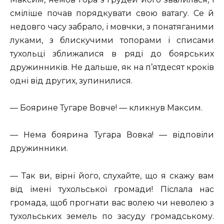
сміліше почав порядкувати свою ватагу. Се й
недовго часу забрало, і мовчки, з понатяганими
луками, з блискучими топорами і списами
тухольці зближалися в ряді до боярських
дружинників. Не дальше, як на п’ятдесят кроків
одні від других, зупинилися.
— Боярине Тугаре Вовче! — кликнув Максим.
— Нема боярина Тугара Вовка! — відповіли
дружинники.
— Так ви, вірні його, слухайте, що я скажу вам
від імені тухольської громади! Післала нас
громада, щоб прогнати вас волею чи неволею з
тухольських земель по засуду громадському.