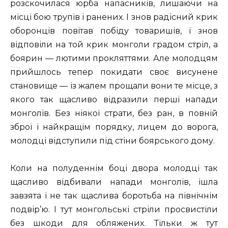
розскочилася юрба напасників, лишаючи на
місці бою трупів і ранених. І знов радісний крик
оборонців повітав побіду товаришів, і знов
відповіли на той крик монголи градом стріл, а
боярин — лютими прокляттями. Але молодцям
прийшлось тепер покидати своє висунене
становище — із жалем прощали вони те місце, з
якого так щасливо відразили перші напади
монголів. Без ніякої страти, без ран, в повній
зброї і найкращім порядку, лицем до ворога,
молодці відступили під стіни боярського дому.
Коли на полуденнім боці двора молодці так
щасливо відбивали напади монголів, ішла
завзята і не так щаслива боротьба на північнім
подвір’ю. І тут монгольські стріли просвистіли
без шкоди для обляжених. Тільки ж тут