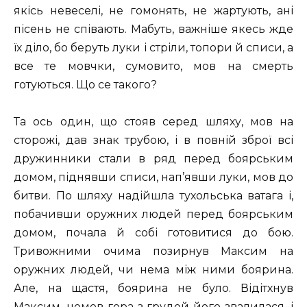
якісь невеселі, не гомонять, не жартують, ані
пісень не співають. Мабуть, важніше якесь жде
їх діло, бо беруть луки і стріли, топори й списи, а
все те мовчки, сумовито, мов на смерть
готуються. Що се такого?
Та ось один, що стояв серед шляху, мов на
сторожі, дав знак трубою, і в повній зброї всі
дружинники стали в ряд перед боярським
домом, піднявши списи, нап’явши луки, мов до
битви. По шляху надійшла тухольська ватага і,
побачивши оружних людей перед боярським
домом, почала й собі готовитися до бою.
Тривожними очима позирнув Максим на
оружних людей, чи нема між ними боярина.
Але, на щастя, боярина не було. Відітхнув
Максим, немов гора з грудей його звалилася, і