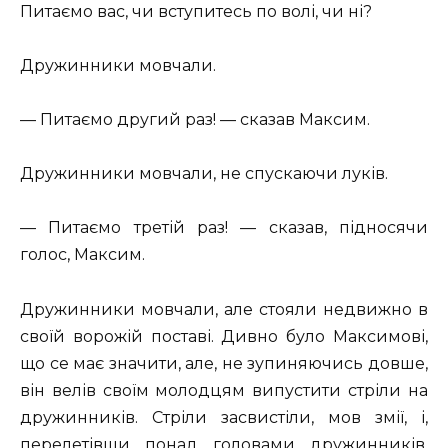
Питаємо вас, чи вступитесь по волі, чи ні?
Дружинники мовчали.
— Питаємо другий раз! — сказав Максим.
Дружинники мовчали, не спускаючи луків.
— Питаємо третій раз! — сказав, підносячи
голос, Максим.
Дружинники мовчали, але стояли недвижно в
своїй ворожій поставі. Дивно було Максимові,
що се має значити, але, не зупиняючись довше,
він велів своїм молодцям випустити стріли на
дружинників. Стріли засвистіли, мов змії, і,
перелетівши понад головами дружинників,