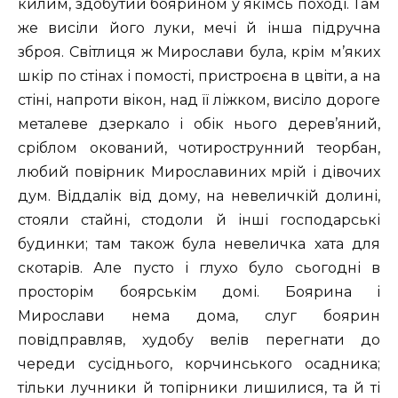
килим, здобутий боярином у якімсь поході. Там
же висіли його луки, мечі й інша підручна
зброя. Світлиця ж Мирослави була, крім м’яких
шкір по стінах і помості, пристроєна в цвіти, а на
стіні, напроти вікон, над її ліжком, висіло дороге
металеве дзеркало і обік нього дерев’яний,
сріблом окований, чотирострунний теорбан,
любий повірник Мирославиних мрій і дівочих
дум. Віддалік від дому, на невеличкій долині,
стояли стайні, стодоли й інші господарські
будинки; там також була невеличка хата для
скотарів. Але пусто і глухо було сьогодні в
просторім боярськім домі. Боярина і
Мирослави нема дома, слуг боярин
повідправляв, худобу велів перегнати до
череди сусіднього, корчинського осадника;
тільки лучники й топірники лишилися, та й ті