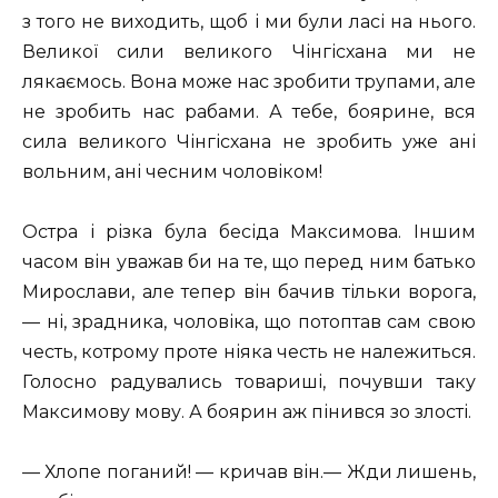
з того не виходить, щоб і ми були ласі на нього.
Великої сили великого Чінгісхана ми не
лякаємось. Вона може нас зробити трупами, але
не зробить нас рабами. А тебе, боярине, вся
сила великого Чінгісхана не зробить уже ані
вольним, ані чесним чоловіком!
Остра і різка була бесіда Максимова. Іншим
часом він уважав би на те, що перед ним батько
Мирослави, але тепер він бачив тільки ворога,
— ні, зрадника, чоловіка, що потоптав сам свою
честь, котрому проте ніяка честь не належиться.
Голосно радувались товариші, почувши таку
Максимову мову. А боярин аж пінився зо злості.
— Хлопе поганий! — кричав він.— Жди лишень,