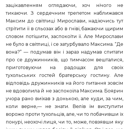
зацікавленням оглядаючи, хоч нічого не
тикаючи. З сердечним трепетом наближався
Максим до світлиці Мирослави, надіючись тут
стрітити її в сльозах або в гніві, бажаючи щирим
словом потішити, заспокоїти її. Але Мирослави
не було в світлиці, і се затурбувало Максима. “Де
вона?” — подумав він і зараз надумав спитати
про се дружинників, що тимчасом вешталися,
приготовуючи на радощах для своїх
тухольських гостей братерську гостину. Але
відповідь дружинників на його питання зовсім
не вдоволила й не заспокоїла Максима. Боярин
учора рано виїхав з донькою, але куди, за чим,
коли верне,— не знати. Велів їм виступити
ворожо проти тухольців, але, чи то побачивши їх
понурі, неохочі лиця, чи то, може, повзявши яку