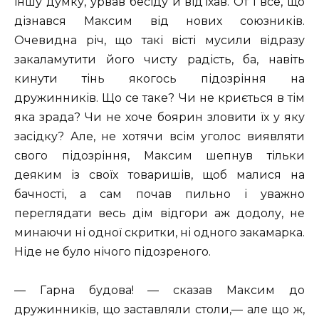
іншу думку, урвав бесіду й від’їхав. От і все, що
дізнався Максим від нових союзників.
Очевидна річ, що такі вісті мусили відразу
закаламутити його чисту радість, ба, навіть
кинути тінь якогось підозріння на
дружинників. Що се таке? Чи не криється в тім
яка зрада? Чи не хоче боярин зловити їх у яку
засідку? Але, не хотячи всім уголос виявляти
свого підозріння, Максим шепнув тільки
деяким із своїх товаришів, щоб малися на
бачності, а сам почав пильно і уважно
переглядати весь дім відгори аж додолу, не
минаючи ні одної скритки, ні одного закамарка.
Ніде не було нічого підозреного.
— Гарна будова! — сказав Максим до
дружинників, що заставляли столи,— але що ж,