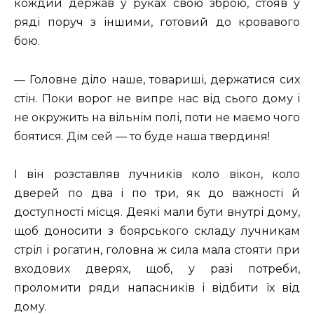
кождий держав у руках свою зброю, стояв у
ряді поруч з іншими, готовий до кровавого
бою.
— Головне діло наше, товариші, держатися сих
стін. Поки ворог не випре нас від сього дому і
не окружить на вільнім полі, поти не маємо чого
боятися. Дім сей — то буде наша твердиня!
І він розставляв лучників коло вікон, коло
дверей по два і по три, як до важності й
доступності місця. Деякі мали бути внутрі дому,
щоб доносити з боярського складу лучникам
стріл і рогатин, головна ж сила мала стояти при
входових дверях, щоб, у разі потреби,
проломити ряди напасників і відбити їх від
дому.