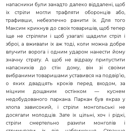
напасники були занадто далеко віддалені, щоб
їх стріли могли трафляти оборонців або,
трафивши, небезпечно ранити їх. Для того
Максим крикнув до своїх товаришів, щоб тепер
іще не стріляли і щоб узагалі щадили стріл і
зброї, а вживали їх аж тоді, коли можна добре
влучити ворога і одним ударом нанести йому
значну страту. А щоб не відразу припустити
напасників до стін дому, він зі своїми
вибраними товаришами уставився на подвір’ю,
о яких двадцять кроків перед входом, за
міцним дощаним остінком — куснем
недобудованого паркана. Паркан був якраз у
хлопа зависокий, і стріли монгольські не
досягали молодців. Зате їх цільні, хоч і рідкі,
стріли смертельно разили монголів і
стримували їх від наближення. Страшно