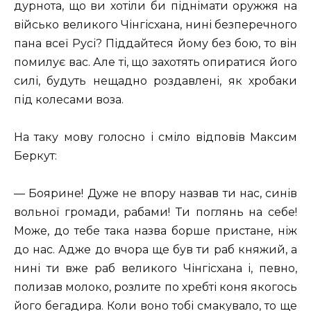
дурнота, що ви хотіли би піднімати оружжя на
військо великого Чінгісхана, нині безперечного
пана всеї Русі? Піддайтеся йому без бою, то він
помилує вас. Але ті, що захотять опиратися його
силі, будуть нещадно роздавлені, як хробаки
під колесами воза.
На таку мову голосно і сміло відповів Максим
Беркут:
— Боярине! Дуже не впору назвав ти нас, синів
вольної громади, рабами! Ти поглянь на себе!
Може, до тебе така назва борше пристане, ніж
до нас. Адже до вчора ще був ти раб княжий, а
нині ти вже раб великого Чінгісхана і, певно,
полизав молоко, розлите по хребті коня якогось
його бегадира. Коли воно тобі смакувало, то ще