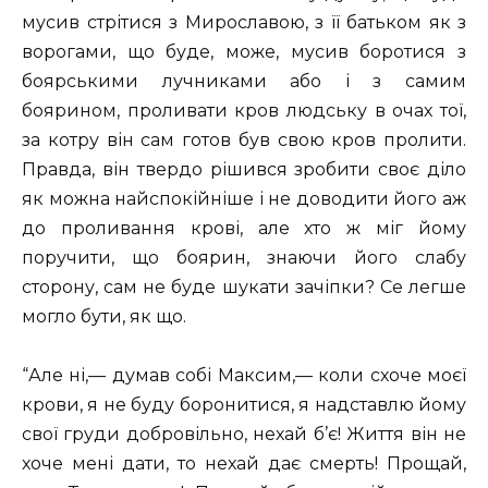
мусив стрітися з Мирославою, з її батьком як з
ворогами, що буде, може, мусив боротися з
боярськими лучниками або і з самим
боярином, проливати кров людську в очах тої,
за котру він сам готов був свою кров пролити.
Правда, він твердо рішився зробити своє діло
як можна найспокійніше і не доводити його аж
до проливання крові, але хто ж міг йому
поручити, що боярин, знаючи його слабу
сторону, сам не буде шукати зачіпки? Се легше
могло бути, як що.
“Але ні,— думав собі Максим,— коли схоче моєї
крови, я не буду боронитися, я надставлю йому
свої груди добровільно, нехай б’є! Життя він не
хоче мені дати, то нехай дає смерть! Прощай,