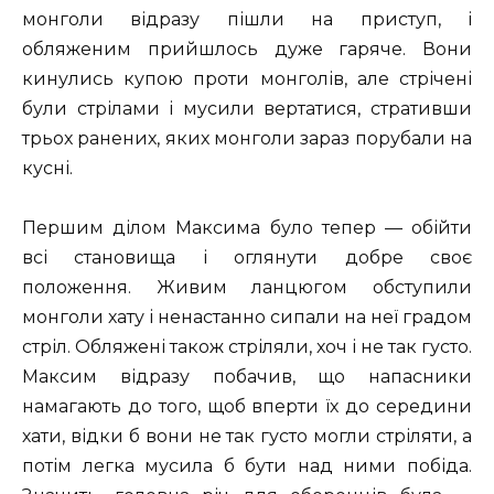
монголи відразу пішли на приступ, і
обляженим прийшлось дуже гаряче. Вони
кинулись купою проти монголів, але стрічені
були стрілами і мусили вертатися, стративши
трьох ранених, яких монголи зараз порубали на
кусні.
Першим ділом Максима було тепер — обійти
всі становища і оглянути добре своє
положення. Живим ланцюгом обступили
монголи хату і ненастанно сипали на неї градом
стріл. Обляжені також стріляли, хоч і не так густо.
Максим відразу побачив, що напасники
намагають до того, щоб вперти їх до середини
хати, відки б вони не так густо могли стріляти, а
потім легка мусила б бути над ними побіда.