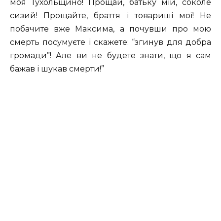
моя Тухольщино! Прощай, батьку мій, соколе
сизий! Прощайте, браття і товариші мої! Не
побачите вже Максима, а почувши про мою
смерть посумуєте і скажете: “згинув для добра
громади”! Але ви не будете знати, що я сам
бажав і шукав смерти!”