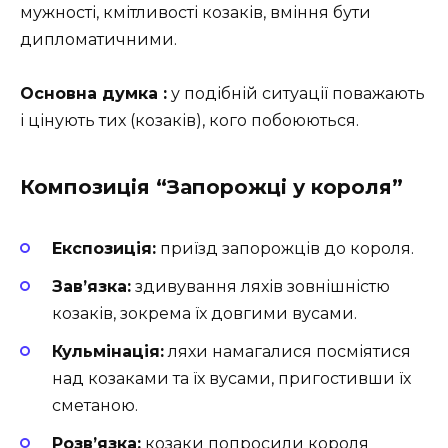
мужності, кмітливості козаків, вміння бути
дипломатичними.
Основна думка :
у подібній ситуації поважають
і цінують тих (козаків), кого побоюються.
Композиція “Запорожці у короля”
Експозиція:
приїзд запорожців до короля.
Зав’язка:
здивування ляхів зовнішністю
козаків, зокрема їх довгими вусами.
Кульмінація:
ляхи намагалися посміятися
над козаками та їх вусами, пригостивши їх
сметаною.
Розв’язка:
козаки попросили короля