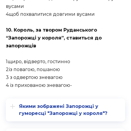
вусами
4щоб похвалитися довгими вусами
10. Король, за твором Руданського
“Запорожці у короля”, ставиться до
запорожців
1щиро, відверто, гостинно
2із повагою, пошаною
3 з одвертою зневагою
4 із прихованою зневагою-
Якими зображені Запорожці у
гуморесці "Запорожці у короля"?