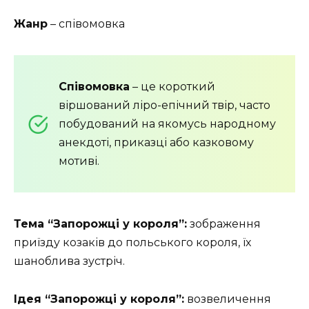
Жанр
– співомовка
Співомовка
– це короткий
віршований ліро-епічний твір, часто
побудований на якомусь народному
анекдоті, приказці або казковому
мотиві.
Тема “Запорожці у короля”:
зображення
приїзду козаків до польського короля, їх
шаноблива зустріч.
Ідея “Запорожці у короля”:
возвеличення