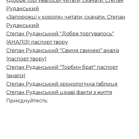
«Добре торгувалось» читати, скачати. Степан
Руданський
«Запорожці у короля» читати, скачати. Степан
Руданський
Степан Руданський "Добре торгувалось"
(АНАЛІЗ) паспорт твору
Степан Руданський "Свиня свинею" аналіз
(паспорт твору)
Степан Руданський "Торбин брат" паспорт
(аналіз)
Степан Руданський хронологічна таблиця
Степан Руданський цікаві факти з життя
Приєднуйтесть: