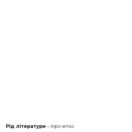
Рід літератури
– ліро-епос