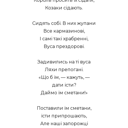
Король просить їх сідати,
Козаки сідають.
Сидять собі. В них жупани
Все кармазинові,
І самі такі храбренні,
Вуса прездорові.
Задивились на ті вуса
Ляхи препогані.
«Що б їм, — кажуть, —
дати істи?
Даймо їм сметани!»
Поставили їм сметани,
їсти припрошають,
Але наші запорожці