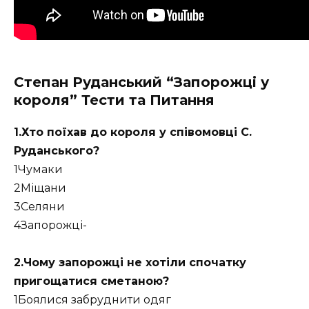
Степан Руданський “Запорожці у
короля” Тести та Питання
1.Хто поїхав до короля у співомовці С.
Руданського?
1Чумаки
2Міщани
3Селяни
4Запорожці-
2.Чому запорожці не хотіли спочатку
пригощатися сметаною?
1Боялися забруднити одяг