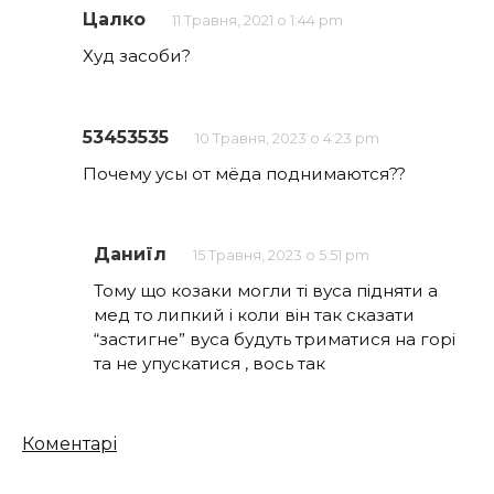
Цалко
11 Травня, 2021 о 1:44 pm
Худ засоби?
53453535
10 Травня, 2023 о 4:23 pm
Почему усы от мёда поднимаются??
Даниїл
15 Травня, 2023 о 5:51 pm
Тому що козаки могли ті вуса підняти а
мед то липкий і коли він так сказати
“застигне” вуса будуть триматися на горі
та не упускатися , вось так
Кількість
Коментарі
коментарів