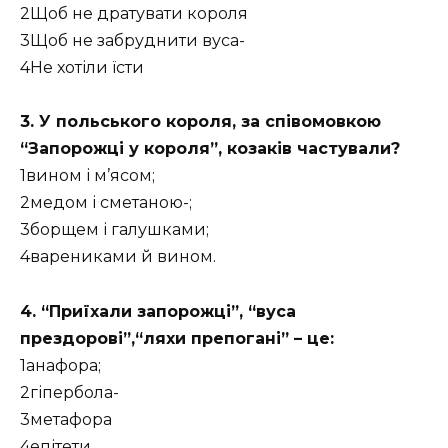
2Щоб не дратувати короля
3Щоб не забруднити вуса-
4Не хотіли їсти
3. У польського короля, за співомовкою
“Запорожці у короля”, козаків частували?
1вином і м’ясом;
2медом і сметаною-;
3борщем і галушками;
4варениками й вином.
4. “Приїхали запорожці”, “вуса
прездорові”,“ляхи препогані” – це:
1анафора;
2гіпербола-
3метафора
4епітети