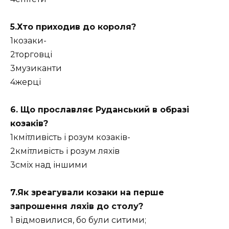
5.Хто приходив до короля?
1козаки-
2торговці
3музиканти
4жерці
6. Що прославляє Руданський в образі
козаків?
1кмітливість і розум козаків-
2кмітливість і розум ляхів
3сміх над іншими
7.Як зреагували козаки на перше
запрошення ляхів до столу?
1 відмовилися, бо були ситими;