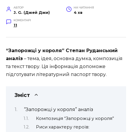
АВТОР
НА ЧИТАННЯ
J. G. (Джей Джи)
4 хв
КОМЕНТАРІ
11
“Запорожці у короля” Степан Руданський
аналіз
– тема, ідея, основна думка, композиція
та текст твору. Ця інформація допоможе
підготувати літературний паспорт твору.
Зміст
“Запорожці у короля” аналіз
Композиція “Запорожці у короля”
Риси характеру героїв: