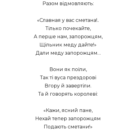
Разом відмовляють:
«Славная у вас сметана!..
Тілько почекайте,
А перше нам, запорожцям,
Щільник меду дайте!»
Дали меду запорожцям…
Вони як поїли,
Так ті вуса прездорові
Вгору й завертіли.
Та й говорять королеві:
«Кажи, ясний пане,
Нехай тепер запорожцям
Подають сметани!»