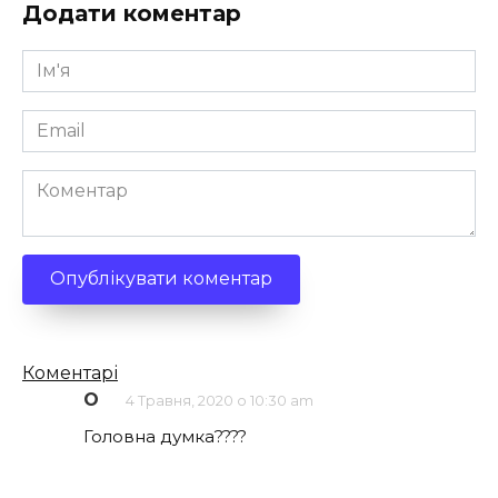
Додати коментар
Ім'я
*
Email
*
Коментар
Кількість
Коментарі
коментарів
О
4 Травня, 2020 о 10:30 am
Головна думка????