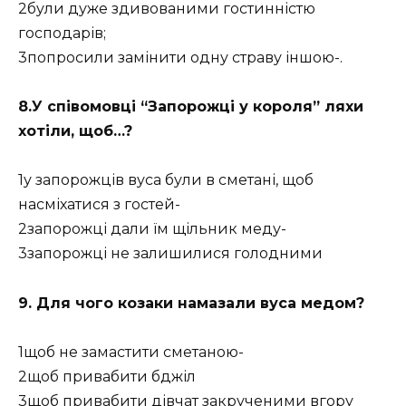
2були дуже здивованими гостинністю
господарів;
3попросили замінити одну страву іншою-.
8.У співомовці “Запорожці у короля” ляхи
хотіли, щоб…?
1у запорожців вуса були в сметані, щоб
насміхатися з гостей-
2запорожці дали їм щільник меду-
3запорожці не залишилися голодними
9. Для чого козаки намазали вуса медом?
1щоб не замастити сметаною-
2щоб привабити бджіл
3щоб привабити дівчат закрученими вгору