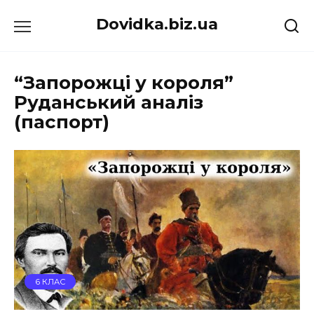
Перейти
Dovidka.biz.ua
до
вмісту
“Запорожці у короля”
Руданський аналіз
(паспорт)
6 КЛАС