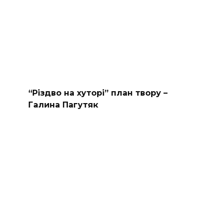
“Різдво на хуторі” план твору –
Галина Пагутяк