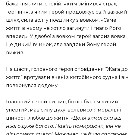
бажання жити, спокій, яким змінився страх,
терпіння, з яким герой продовжує свій важкий
шлях, сила волі у поєдинку з вовком. «Саме
життя в ньому не хотіло загинути і гнало його
вперед».
У двобої з вовком герой загриз вовка.
Це дикий вчинок, але завдяки йому герой
вижив.
На щастя, головного героя оповідання “Жага до
життя” врятували вчені з китобійного судна і він
повернувся додому.
Головний герой вижив, бо він був сміливий,
упертий, мав силу духу, волі, високі моральні
цінності, любов до життя.
«Доля вимагала від
нього дуже багато. Навіть помираючи, він не
підкорився смерті. Можливо, це було справжнє