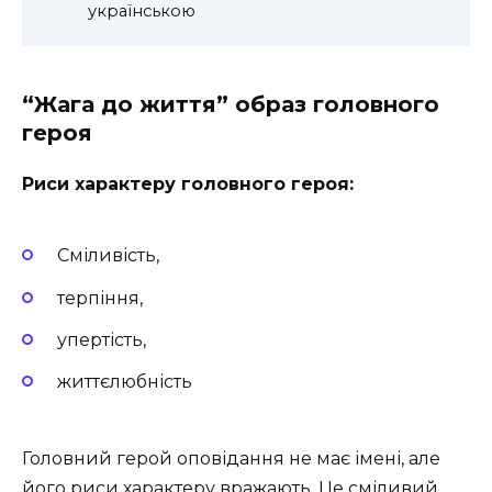
українською
“Жага до життя” образ головного
героя
Риси характеру головного героя:
Сміливість,
терпіння,
упертість,
життєлюбність
Головний герой оповідання не має імені, але
його риси характеру вражають. Це сміливий,