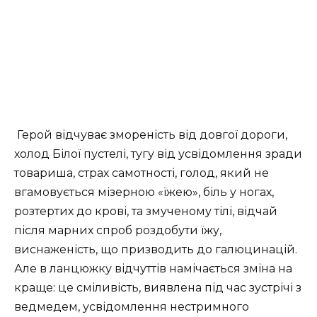
Герой відчуває змореність від довгої дороги,
холод Білої пустелі, тугу від усвідомлення зради
товариша, страх самотності, голод, який не
вгамовується мізерною «їжею», біль у ногах,
розтертих до крові, та змученому тілі, відчай
після марних спроб роздобути їжу,
виснаженість, що призводить до галюцинацій.
Але в ланцюжку відчуттів намічається зміна на
краще: це сміливість, виявлена під час зустрічі з
ведмедем, усвідомлення нестримного