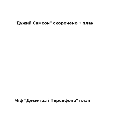
“Дужий Самсон” скорочено + план
Міф “Деметра і Персефона” план