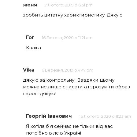
женя
7 Лютого, 2019 о 6:51 pm
зробить цитатну хариктиристику. Дякую
Гог
16 Лютого, 2020 о 11:21 am
Каліга
Vika
6 Березня, 2019 о 4:47 pm
дякую за контрольну . Завдяки цьому
можна не лише списати а і зрозуміти образ
героя. дякую!
Георгій Іванович
16 Лютого, 2020 о 11:23 am
Я хотіла б я сейчас не тільки від вас
потрібно в лс в Україні