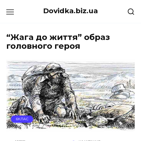
Перейти
Dovidka.biz.ua
до
вмісту
“Жага до життя” образ
головного героя
6КЛАС