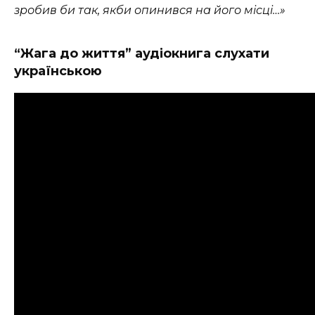
зробив би так, якби опинився на його місці…»
“Жага до життя” аудіокнига слухати
українською