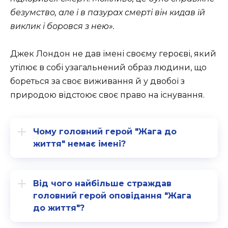
безумство, але і в пазурах смерті він кидав їй
виклик і боровся з нею».
Джек Лондон не дав імені своєму героєві, який
утілює в собі узагальнений образ людини, що
бореться за своє виживання й у двобої з
природою відстоює своє право на існування.
Чому головний герой "Жага до
життя" немає імені?
Від чого найбільше страждав
головний герой оповідання "Жага
до життя"?