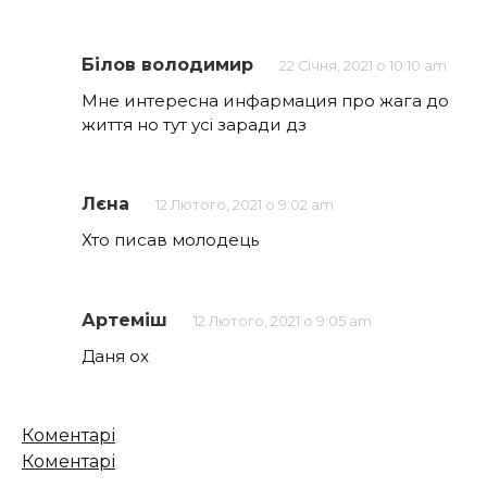
Білов володимир
22 Січня, 2021 о 10:10 am
Мне интересна инфармация про жага до
життя но тут усі заради дз
Лєна
12 Лютого, 2021 о 9:02 am
Хто писав молодець
Артеміш
12 Лютого, 2021 о 9:05 am
Даня ох
Кількість
Коментарі
коментарів
Коментарі