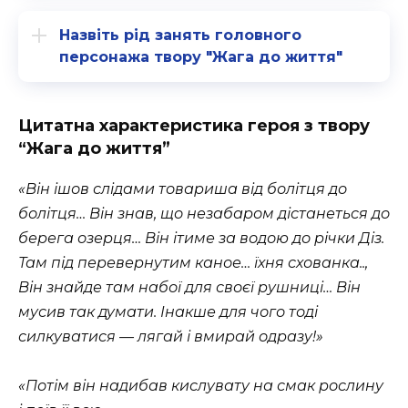
Назвіть рід занять головного
персонажа твору "Жага до життя"
Цитатна характеристика героя з твору
“Жага до життя”
«Він ішов слідами товариша від болітця до
болітця… Він знав, що незабаром дістанеться до
берега озерця… Він ітиме за водою до річки Діз.
Там під перевернутим каное… їхня схованка..,
Він знайде там набої для своєї рушниці… Він
мусив так думати. Інакше для чого тоді
силкуватися — лягай і вмирай одразу!»
«Потім він надибав кислувату на смак рослину