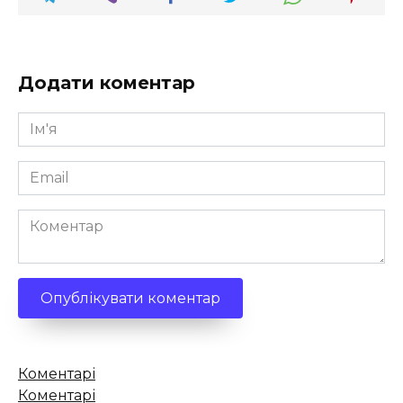
Додати коментар
Ім'я
*
Email
*
Коментар
Кількість
Коментарі
коментарів
Коментарі