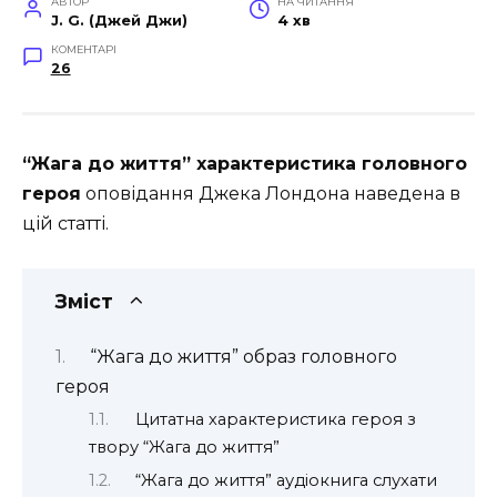
АВТОР
НА ЧИТАННЯ
J. G. (Джей Джи)
4 хв
КОМЕНТАРІ
26
“Жага до життя” характеристика головного
героя
оповідання Джека Лондона наведена в
цій статті.
Зміст
“Жага до життя” образ головного
героя
Цитатна характеристика героя з
твору “Жага до життя”
“Жага до життя” аудіокнига слухати