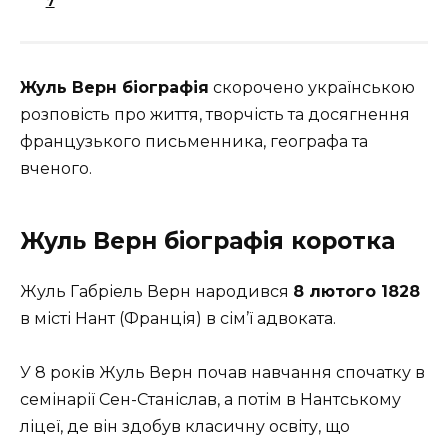
7
Жуль Верн біографія
скорочено українською
розповість про життя, творчість та досягнення
французького письменника, географа та
вченого.
Жуль Верн біографія коротка
Жуль Габріель Верн народився
8 лютого 1828
в місті Нант (Франція) в сім’ї адвоката.
У 8 років Жуль Верн почав навчання спочатку в
семінарії Сен-Станіслав, а потім в Нантському
ліцеї, де він здобув класичну освіту, що