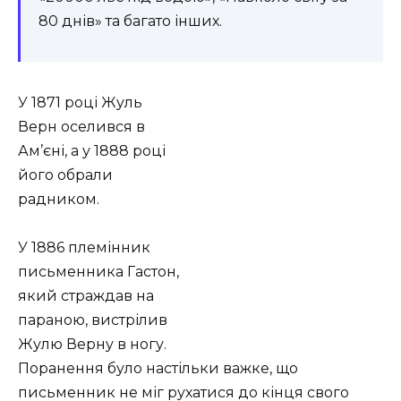
80 днів» та багато інших.
У 1871 році Жуль
Верн оселився в
Ам’єні, а у 1888 році
його обрали
радником.
У 1886 племінник
письменника Гастон,
який страждав на
параною, вистрілив
Жулю Верну в ногу.
Поранення було настільки важке, що
письменник не міг рухатися до кінця свого