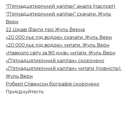
"П'ятнадцятирічний капітан" аналіз (паспорт)
"П'ятнадцятирічний капітан" скачати. Жуль
Верн
22 Цікаві Факти про Жуль Верна
«20 000 льє під водою» скачати. Жуль Верн
«20 000 льє під водою» читати. Жуль Верн
«Навколо світу за 80 днів» читати. Жуль Верн
«П'ятнадцятирічний капітан» скорочено
«П'ятнадцятирічний капітан» читати (повністю).
Жуль Верн
Роберт Стівенсон біографія скорочено
Приєднуйтесть: