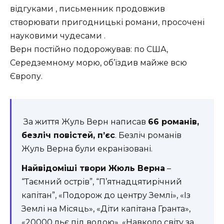
відгуками , письменник продовжив
створювати пригодницькі романи, просочені
науковими чудесами .
Верн постійно подорожував: по США,
Середземному морю, об’їздив майже всю
Європу.
За життя Жуль Верн написав
66 романів,
безліч повістей, п’єс
. Безліч романів
Жуль Верна були екранізовані.
Найвідоміші твори Жюль Верна
–
“Таємний острів”, “П’ятнадцятирічний
капітан”, «Подорож до центру Землі», «Із
Землі на Місяць», «Діти капітана Гранта»,
«20000 льє під водою», «Навколо світу за