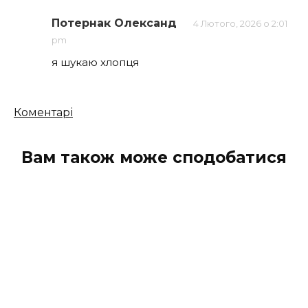
Потернак Олександ
4 Лютого, 2026 о 2:01
pm
я шукаю хлопця
Кількість
Коментарі
коментарів
Вам також може сподобатися