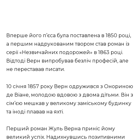
Вперше його п’єса була поставлена в 1850 році,
а першим надрукованим твором став роман із
серії «Незвичайних подорожей» в 1863 році.
Відтоді Верн випробував безліч професій, але
не переставав писати.
10 січня 1857 року Верн одружився з Онориною
де Віане, молодою вдовою з двома дітьми. Він з
сім’єю мешкав у великому заміському будинку
та іноді плавав на яхті.
Перший роман Жуль Верна приніс йому
великий успіх. Надихнувшись позитивними