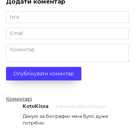
Додати коментар
Ім'я
*
Email
*
Коментар
Кількість
Коментарі
коментарів
KotoKissa
2 Жовтня, 2024 о 2:33 pm
Дякую за біографію мені було дуже
потрібно.