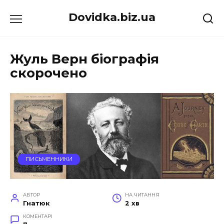
Перейти
Dovidka.biz.ua
до
вмісту
Жуль Верн біографія
скорочено
ПИСЬМЕННИКИ
АВТОР
НА ЧИТАННЯ
Гнатюк
2 хв
КОМЕНТАРІ