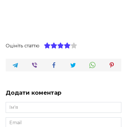
Оцініть статтю
Додати коментар
Ім'я
*
Email