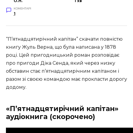
O.H.
1 хв
КОМЕНТАРІ
1
“П’ятнадцятирічний капітан” скачати повністю
книгу Жуль Верна, що була написана у 1878
році. Цей пригодницький роман розповідає
про пригоди Діка Сенда, який через низку
обставин стає п’ятнадцятирічним капітаном і
разом зі своєю командою має прокласти дорогу
додому.
«П’ятнадцятирічний капітан»
аудіокнига (скорочено)