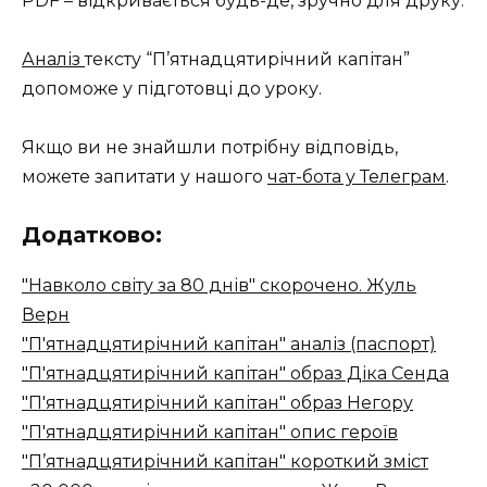
PDF – відкривається будь-де, зручно для друку.
Аналіз
тексту “П’ятнадцятирічний капітан”
допоможе у підготовці до уроку.
Якщо ви не знайшли потрібну відповідь,
можете запитати у нашого
чат-бота у Телеграм
.
Додатково:
"Навколо світу за 80 днів" скорочено. Жуль
Верн
"П'ятнадцятирічний капітан" аналіз (паспорт)
"П'ятнадцятирічний капітан" образ Діка Сенда
"П'ятнадцятирічний капітан" образ Негору
"П'ятнадцятирічний капітан" опис героїв
"П’ятнадцятирічний капітан" короткий зміст