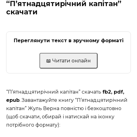
“П’ятнадцятирічний капітан”
скачати
Переглянути текст в зручному форматі
📖 Читати онлайн
“П’ятнадцятирічний капітан” скачать
fb2, pdf,
epub
. Завантажуйте книгу “П’ятнадцятирічний
капітан” Жуль Верна повністю і безкоштовно
(щоб скачати, обирай і натискай на іконку
потрібного формату):