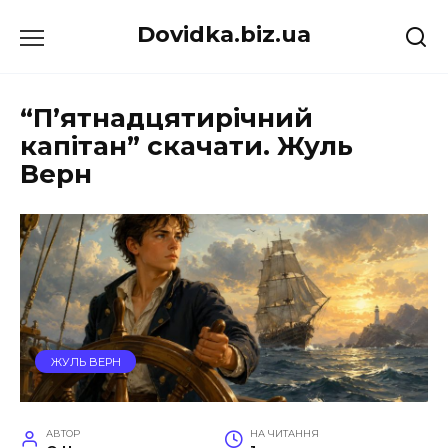
Перейти
Dovidka.biz.ua
до
вмісту
“П’ятнадцятирічний
капітан” скачати. Жуль
Верн
ЖУЛЬ ВЕРН
АВТОР
НА ЧИТАННЯ