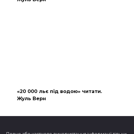
«20 000 льє під водою» читати.
Жуль Верн
Повне або часткове використання інформації тільки