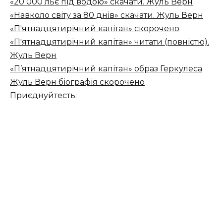
«20 000 льє під водою» скачати. Жуль Верн
«Навколо світу за 80 днів» скачати. Жуль Верн
«П'ятнадцятирічний капітан» скорочено
«П'ятнадцятирічний капітан» читати (повністю).
Жуль Верн
«П’ятнадцятирічний капітан» образ Геркулеса
Жуль Верн біографія скорочено
Приєднуйтесть: