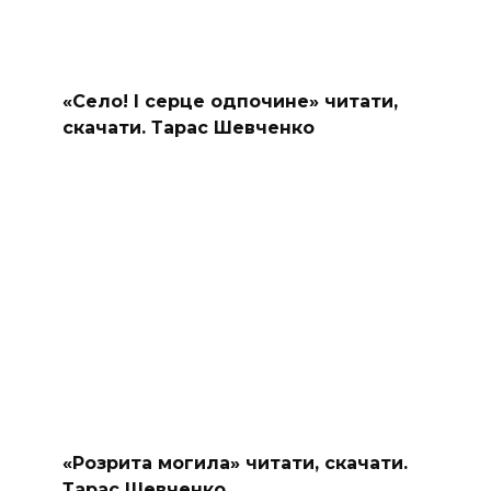
«Село! І серце одпочине» читати,
скачати. Тарас Шевченко
«Розрита могила» читати, скачати.
Тарас Шевченко