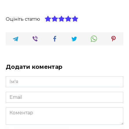
Оцініть статтю
Додати коментар
Ім'я
*
Email
*
Коментар