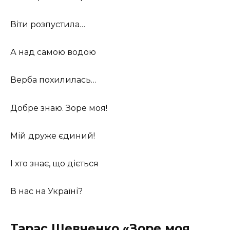
Віти розпустила…
А над самою водою
Верба похилилась…
Добре знаю. Зоре моя!
Мій друже єдиний!
І хто знає, що діється
В нас на Україні?
Тарас Шевченко «Зоре моя