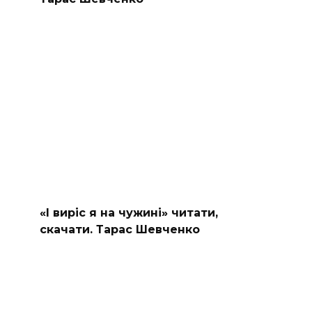
«І виріс я на чужині» читати,
скачати. Тарас Шевченко