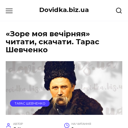
Перейти
Dovidka.biz.ua
до
вмісту
«Зоре моя вечірняя»
читати, скачати. Тарас
Шевченко
ТАРАС ШЕВЧЕНКО
АВТОР
НА ЧИТАННЯ