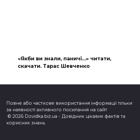
«Якби ви знали, паничі…» читати,
скачати. Тарас Шевченко
Повне або часткове використання інформації тільки
за наявності активного посилання на сайт
© 2026 Dovidka.biz.ua - Довідник цікавих фактів та
корисних знань