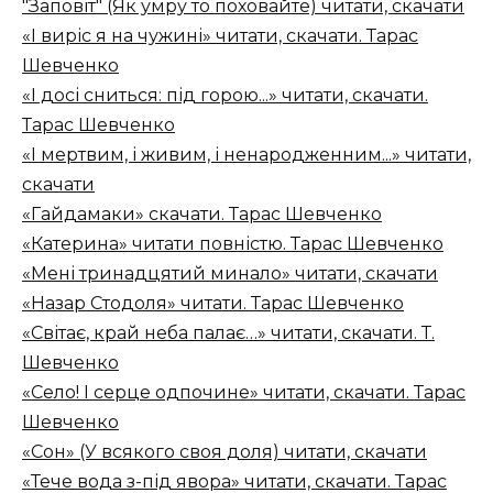
"Заповіт" (Як умру то поховайте) читати, скачати
«І виріс я на чужині» читати, скачати. Тарас
Шевченко
«І досі сниться: під горою...» читати, скачати.
Тарас Шевченко
«І мертвим, і живим, і ненародженним...» читати,
скачати
«Гайдамаки» скачати. Тарас Шевченко
«Катерина» читати повністю. Тарас Шевченко
«Мені тринадцятий минало» читати, скачати
«Назар Стодоля» читати. Тарас Шевченко
«Світає, край неба палає…» читати, скачати. Т.
Шевченко
«Село! І серце одпочине» читати, скачати. Тарас
Шевченко
«Сон» (У всякого своя доля) читати, скачати
«Тече вода з-під явора» читати, скачати. Тарас