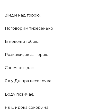
Зійди над горою,
Поговорим тихесенько
В неволі з тобою.
Розкажи, як за горою
Сонечко сідає
Як у Дніпра веселочка
Воду позичає.
Як широка сокорина