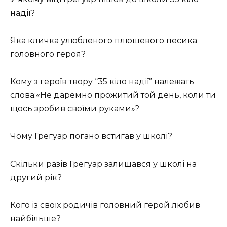
надії?
Яка кличка улюбленого плюшевого песика
головного героя?
Кому з героїв твору “35 кіло надії” належать
слова:«Не даремно прожитий той день, коли ти
щось зробив своїми руками»?
Чому Грегуар погано встигав у школі?
Скільки разів Грегуар залишався у школі на
другий рік?
Кого із своїх родичів головний герой любив
найбільше?