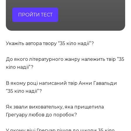
ПРОЙТИ ТЕСТ
Укажіть автора твору “35 кіло надії”?
До якого літературного жанру належить твір “35
кіло надії”?
В якому році написаний твір Анни Гавальди
“35 кіло надії”?
Як звали виховательку, яка прищепила
Грегуару любов до поробок?
У якому віці Грегуар пішов до школи 35 кіло