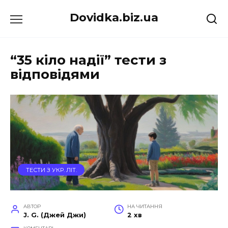
Перейти
Dovidka.biz.ua
до
вмісту
“35 кіло надії” тести з
відповідями
ТЕСТИ З УКР. ЛІТ.
АВТОР
НА ЧИТАННЯ
J. G. (Джей Джи)
2 хв