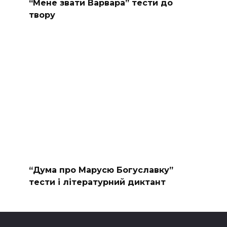
“Мене звати Варвара” тести до
твору
“Дума про Марусю Богуславку”
тести і літературний диктант