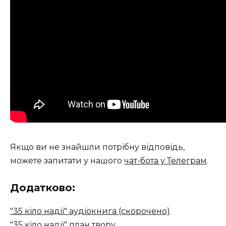
Якщо ви не знайшли потрібну відповідь,
можете запитати у нашого
чат-бота у Телеграм
.
Додатково:
"35 кіло надії" аудіокнига (скорочено)
"35 кіло надії" план твору