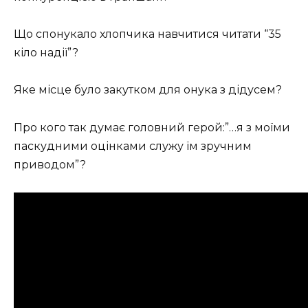
Що спонукало хлопчика навчитися читати “35
кіло надії”?
Яке місце було закутком для онука з дідусем?
Про кого так думає головний герой:”…я з моїми
паскудними оцінками служу їм зручним
приводом”?