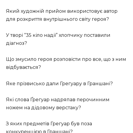
Який художній прийом використовує автор
для розкриття внутрішнього світу героя?
У творі “35 кіло надії” хлопчику поставили
діагноз?
Що змусило героя розповісти про все, що з ним
відбувається?
Яке прізвисько дали Грегуару в Граншані?
Які слова Ґрегуар надряпав перочинним
ножем на дідовому верстаку?
З яких предметів Грегуар був поза
конкуренцією в Граншані?