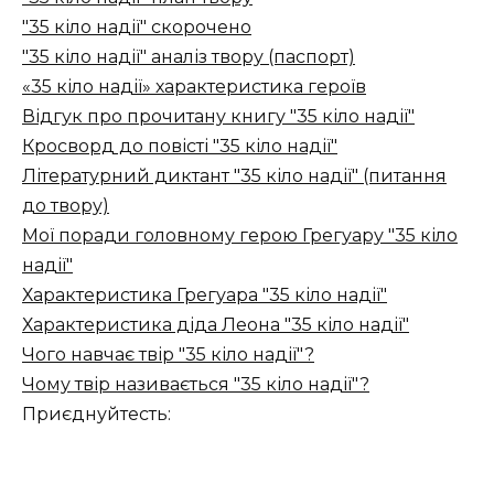
"35 кіло надії" скорочено
"35 кіло надії" аналіз твору (паспорт)
«35 кіло надії» характеристика героїв
Відгук про прочитану книгу "35 кіло надії"
Кросворд до повісті "35 кіло надії"
Літературний диктант "35 кіло надії" (питання
до твору)
Мої поради головному герою Грегуару "35 кіло
надії"
Характеристика Грегуара "35 кіло надії"
Характеристика діда Леона "35 кіло надії"
Чого навчає твір "35 кіло надії"?
Чому твір називається "35 кіло надії"?
Приєднуйтесть: