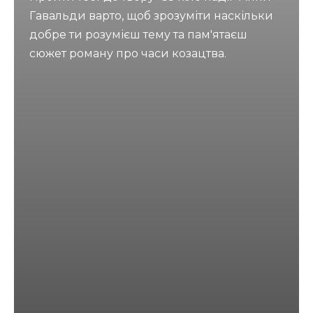
Гавальди варто, щоб зрозуміти наскільки
добре ти розумієш тему та пам'ятаєш
сюжет роману про часи козацтва.