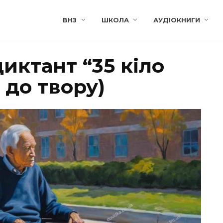
ВНЗ
ШКОЛА
АУДІОКНИГИ
иктант “35 кіло
 до твору)