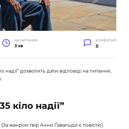
НА ЧИТАННЯ
КОМЕНТАРІ
3 хв
0
о надії” дозволить дати відповіді на питання,
у.
5 кіло надії”
? (За жанром твір Анни Ґавальди є повістю)