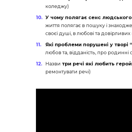
коледжу)
У чому полягає сенс людського 
життя полягає в пошуку і знаходже
своєї душі, в любові та довірлив
Які проблеми порушені у творі “3
любов та, відданість, про родинні 
Назви
три речі які любить герой 
ремонтувати речі)