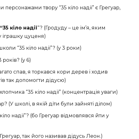
 персонажами твору “35 кіло надії” є Грегуар,
35 кіло надії
“? (Гродуду – це ім’я, яким
 іграшку цуценя)
коли “35 кіло надії”? (у 3 роки)
 років? (у 6)
 багато спав, я торкався кори дерев і ходив
тів так допомогти дідусю)
лопчика “35 кіло надії” (концентрація уваги)
р? (У школі, в якій діти були зайняті ділом)
іло надії”? (бо Грегуар відмовлявся йти у
 Грегуар, так його називав дідусь Леон.)