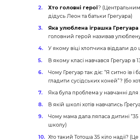
Хто головні герої
? (Центральними
дідусь Леон та батьки Грегуара)
Яка улюблена іграшка Грегуара “
головний герой називав улюблену
У якому віці хлопчика віддали до ш
В якому класі навчався Грегуар в 13
Чому Грегуар так діє: “Я ситно їв і
гладити сусідських коней”? (бо хо
Яка була проблема у навчанні для х
В якій школі хотів навчатись Ґрегуа
Чому мама дала ляпаса дитині “35 к
школу)
Хто такий Тотоша 35 кіло надії? (Це