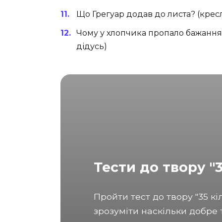
Що Грегуар додав до листа? (кре
Чому у хлопчика пропало бажання 
дідусь)
Тести до твору "3
Пройти тест до твору "35 кі
зрозуміти наскільки добре 