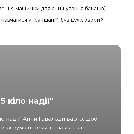
слення машинки для очищування бананів)
навчатися у Граншані? (був дуже хворий
5 кіло надії"
ло надії" Анни Гавальди варто, щоб
ти розумієш тему та пам'ятаєш