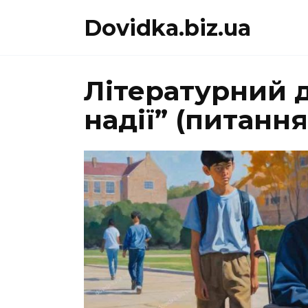
Перейти
Dovidka.biz.ua
до
вмісту
Літературний д
надії” (питання