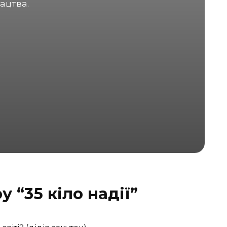
ацтва.
у “35 кіло надії”