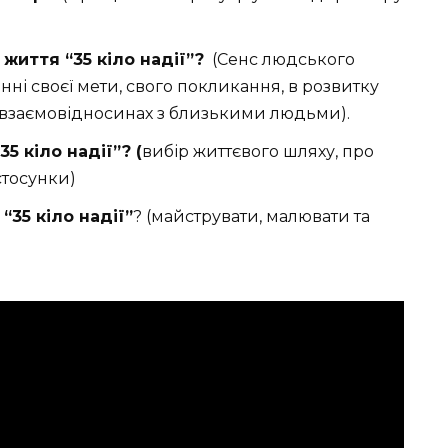
життя “35 кіло надії”?
(Сенс людського
нні своєї мети, свого покликання, в розвитку
их взаємовідносинах з близькими людьми).
5 кіло надії”? (
вибір життєвого шляху, про
стосунки)
“35 кіло надії”
? (майструвати, малювати та