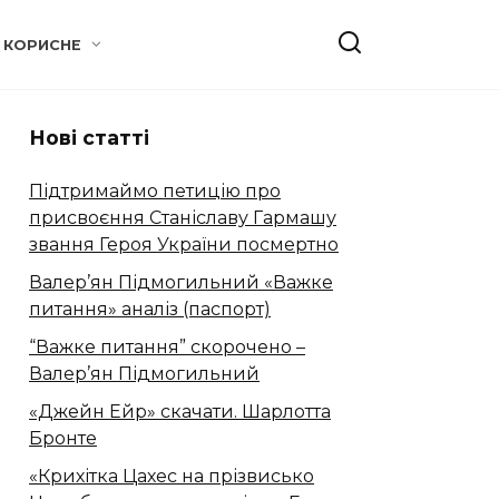
КОРИСНЕ
Нові статті
Підтримаймо петицію про
присвоєння Станіславу Гармашу
звання Героя України посмертно
Валер’ян Підмогильний «Важке
питання» аналіз (паспорт)
“Важке питання” скорочено –
Валер’ян Підмогильний
«Джейн Ейр» скачати. Шарлотта
Бронте
«Крихітка Цахес на прізвисько