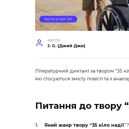
ТЕСТИ З УКР. ЛІТ.
АВТОР
J. G. (Джей Джи)
Літературний диктант за твором “35 кіл
які стосуються змісту повісті та її аналіз
Питання до твору “3
Який жанр твору “35 кіло надії
“