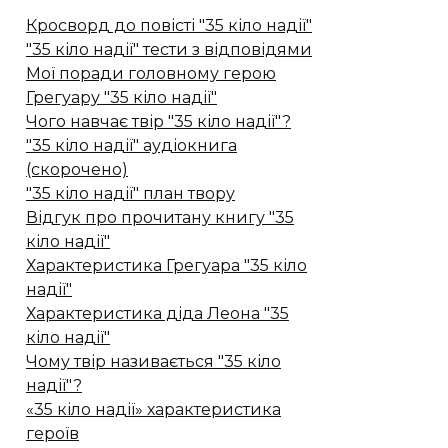
Кросворд до повісті "35 кіло надії"
"35 кіло надії" тести з відповідями
Мої поради головному герою
Грегуару "35 кіло надії"
Чого навчає твір "35 кіло надії"?
"35 кіло надії" аудіокнига
(скорочено)
"35 кіло надії" план твору
Відгук про прочитану книгу "35
кіло надії"
Характеристика Грегуара "35 кіло
надії"
Характеристика діда Леона "35
кіло надії"
Чому твір називається "35 кіло
надії"?
«35 кіло надії» характеристика
героїв