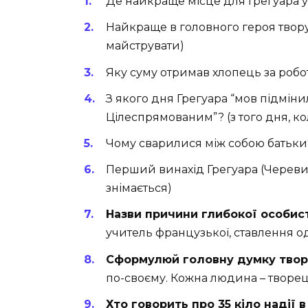
Де найкраще місце для Грегуара у с
Найкраще в головного героя твору
майструвати)
Яку суму отримав хлопець за роботу
З якого дня Грегуара “мов підмінил
Цілеспрямованим”? (з того дня, ко
Чому сварилися між собою батьки
Перший винахід Грегуара (Черевик
знімається)
Назви причини глибокої особис
учитель французької, ставлення о
Сформулюй головну думку твору 
по-своєму. Кожна людина – творець
Хто говорить про 35 кіло надії в