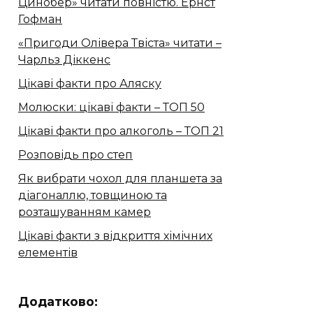
Цинобер» читати повністю. Ернст
Гофман
«Пригоди Олівера Твіста» читати –
Чарльз Діккенс
Цікаві факти про Аляску
Молюски: цікаві факти – ТОП 50
Цікаві факти про алкоголь – ТОП 21
Розповідь про степ
Як вибрати чохол для планшета за
діагоналлю, товщиною та
розташуванням камер
Цікаві факти з відкриття хімічних
елементів
Додатково: