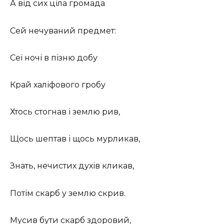
А від сих ціла громада
Сей нечуваний предмет:
Сеї ночі в пізню добу
Край халіфового гробу
Хтось стогнав і землю рив,
Щось шептав і щось мурликав,
Знать, нечистих духів кликав,
Потім скарб у землю скрив.
Мусив бути скарб здоровий,