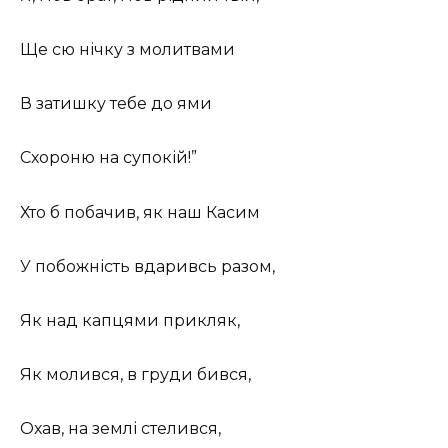
Ще сю нічку з молитвами
В затишку тебе до ями
Схороню на супокій!”
Хто б побачив, як наш Касим
У побожність вдаривсь разом,
Як над капцями прикляк,
Як молився, в груди бився,
Охав, на землі стелився,