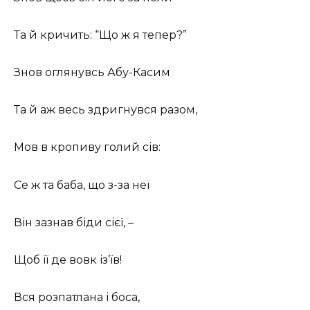
Та й кричить: “Що ж я тепер?”
Знов оглянувсь Абу-Касим
Та й аж весь здригнувся разом,
Мов в кропиву голий сів:
Се ж та баба, що з-за неї
Він зазнав біди сієї, –
Щоб її де вовк із’їв!
Вся розпатлана і боса,