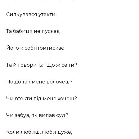
Силкувався утекти,
Та бабиця не пускає,
Його к собі притискає
Та й говорить: “Що ж се ти?
Пощо так мене волочеш?
Чи втекти від мене хочеш?
Чи забув, як випав суд?
Коли любиш, люби дуже,