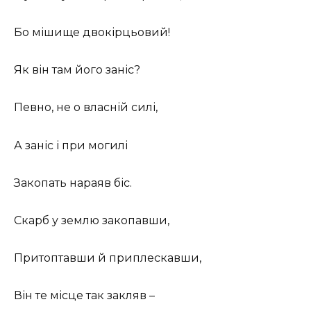
Бо мішище двокірцьовий!
Як він там його заніс?
Певно, не о власній силі,
А заніс і при могилі
Закопать нараяв біс.
Скарб у землю закопавши,
Притоптавши й приплескавши,
Він те місце так закляв –