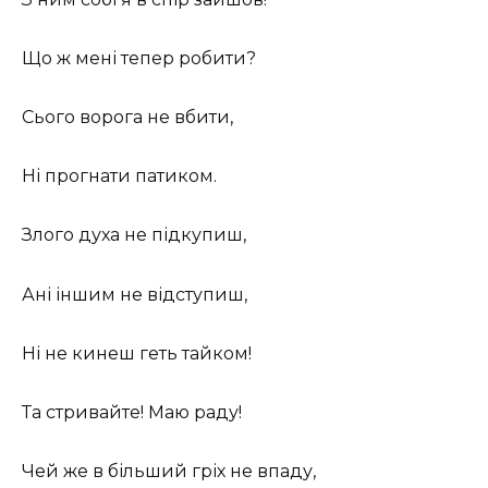
Що ж мені тепер робити?
Сього ворога не вбити,
Ні прогнати патиком.
Злого духа не підкупиш,
Ані іншим не відступиш,
Ні не кинеш геть тайком!
Та стривайте! Маю раду!
Чей же в більший гріх не впаду,