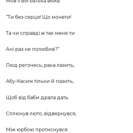
Мов її він батька вбив.
“Ти без серця! Що монети!
Та чи справді ж так мене ти
Ані раз не полюбив?”
Люд регочесь, рака лазить,
Абу-Касим тільки й пазить,
Щоб від баби драла дать.
Сплюнув люто, відвернувся,
Між юрбою протиснувся