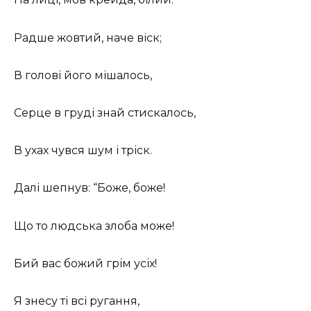
Радше жовтий, наче віск;
В голові його мішалось,
Серце в груді знай стискалось,
В ухах чувся шум і тріск.
Далі шепнув: “Боже, боже!
Що то людська злоба може!
Бий вас божий грім усіх!
Я знесу ті всі ругання,