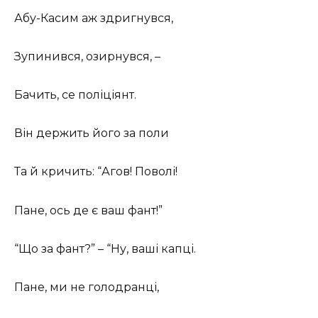
Абу-Касим аж здригнувся,
Зупинився, озирнувся, –
Бачить, се поліціянт.
Він держить його за поли
Та й кричить: “Агов! Поволі!
Пане, ось де є ваш фант!”
“Що за фант?” – “Ну, ваші капці.
Пане, ми не голодранці,