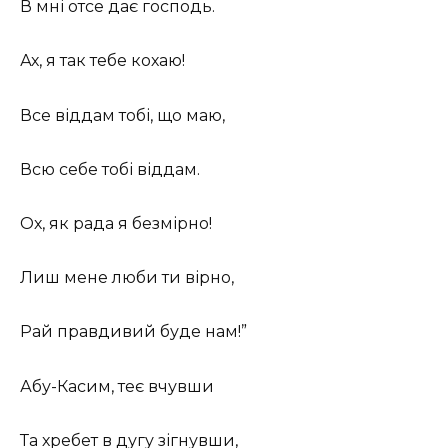
В мні отсе дає господь.
Ах, я так тебе кохаю!
Все віддам тобі, що маю,
Всю себе тобі віддам.
Ох, як рада я безмірно!
Лиш мене люби ти вірно,
Рай правдивий буде нам!”
Абу-Касим, теє вчувши
Та хребет в дугу зігнувши,