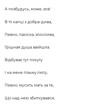
А позбудусь, може, зла!
В тії капці з добра-дива,
Певно, пакісна, злослива,
Грішная душа ввійшла.
Відбуває тут покуту
І на мене пізьму люту,
Певно, мусить мать за те,
Що над нею збиткувався,