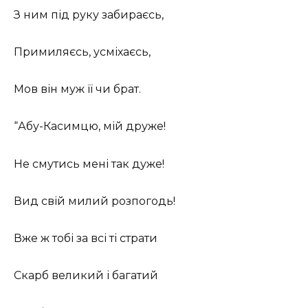
З ним під руку забираєсь,
Примиляєсь, усміхаєсь,
Мов він муж її чи брат.
“Абу-Касимцю, мій друже!
Не смутись мені так дуже!
Вид свій милий розпогодь!
Вже ж тобі за всі ті страти
Скарб великий і багатий