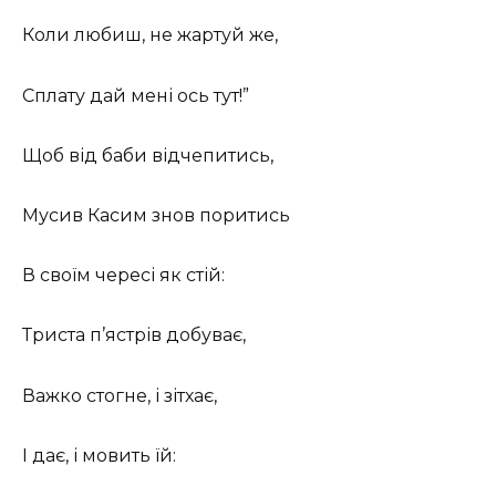
Коли любиш, не жартуй же,
Сплату дай мені ось тут!”
Щоб від баби відчепитись,
Мусив Касим знов поритись
В своїм чересі як стій:
Триста п’ястрів добуває,
Важко стогне, і зітхає,
І дає, і мовить їй: