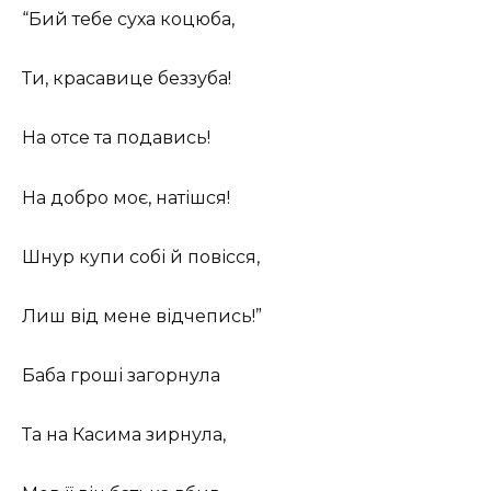
“Бий тебе суха коцюба,
Ти, красавице беззуба!
На отсе та подавись!
На добро моє, натішся!
Шнур купи собі й повісся,
Лиш від мене відчепись!”
Баба гроші загорнула
Та на Касима зирнула,