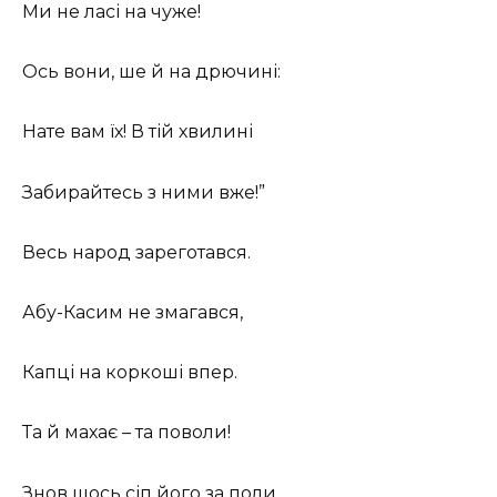
Ми не ласі на чуже!
Ось вони, ше й на дрючині:
Нате вам їх! В тій хвилині
Забирайтесь з ними вже!”
Весь народ зареготався.
Абу-Касим не змагався,
Капці на коркоші впер.
Та й махає – та поволи!
Знов щось сіп його за поли