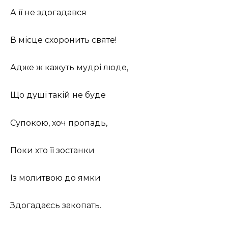
А її не здогадався
В місце схоронить святе!
Адже ж кажуть мудрі люде,
Що душі такій не буде
Супокою, хоч пропадь,
Поки хто її зостанки
Із молитвою до ямки
Здогадаєсь закопать.