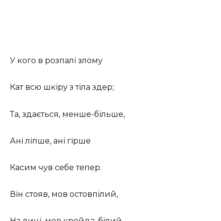
У кого в розпалі злому
Кат всю шкіру з тіла здер;
Та, здається, менше-більше,
Ані ліпше, ані гірше
Касим чув себе тепер.
Він стояв, мов остовпілий,
На лиці, мов крейда, білий.