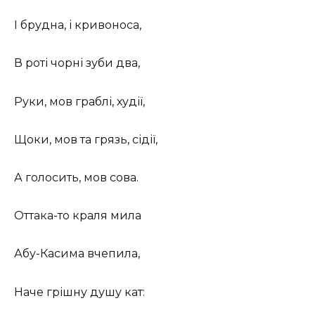
І брудна, і кривоноса,
В роті чорні зуби два,
Руки, мов граблі, худії,
Щоки, мов та грязь, сідії,
А голосить, мов сова.
Оттака-то краля мила
Абу-Касима вчепила,
Наче грішну душу кат: