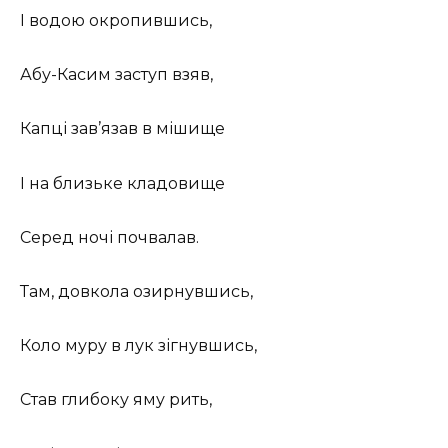
І водою окропившись,
Абу-Касим заступ взяв,
Капці зав’язав в мішище
І на близьке кладовище
Серед ночі почвалав.
Там, довкола озирнувшись,
Коло муру в лук зігнувшись,
Став глибоку яму рить,