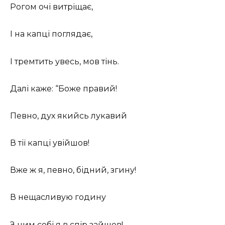
Рогом очі витріщає,
І на капці поглядає,
І тремтить увесь, мов тінь.
Далі каже: “Боже правий!
Певно, дух якийсь лукавий
В тії капці увійшов!
Вже ж я, певно, бідний, згину!
В нещасливую годину
З ним собі я в спір зайшов!