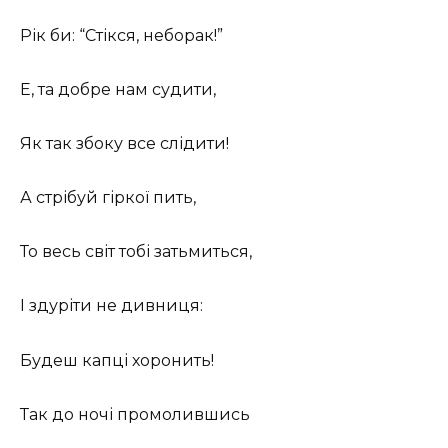
Рік би: “Стікся, неборак!”
Е, та добре нам судити,
Як так збоку все слідити!
А стрібуй гіркої пить,
То весь світ тобі затьмиться,
І здуріти не дивниця:
Будеш капці хоронить!
Так до ночі промолившись