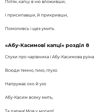
Потім, капці в ню вложивши,
І присипавши, й прикривши,
Помоливсь і щез умить.
«Абу-Касимові капці» розділ 8
Слухи про чарівника і Абу-Касимова руїна
Всюди темно, тихо, глухо.
Напружає око й ухо
Абу-Касим всяку мить,
Та дарма! Мов у могилі!