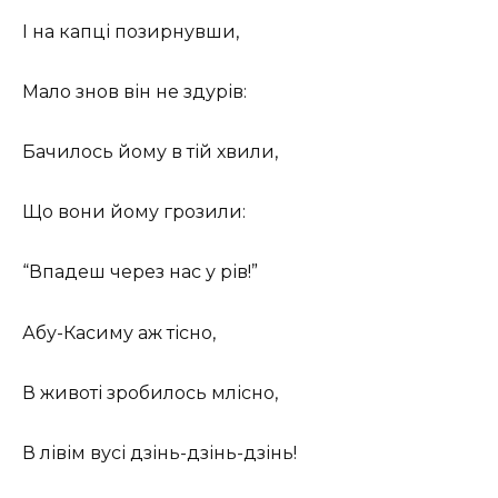
І на капці позирнувши,
Мало знов він не здурів:
Бачилось йому в тій хвили,
Що вони йому грозили:
“Впадеш через нас у рів!”
Абу-Касиму аж тісно,
В животі зробилось млісно,
В лівім вусі дзінь-дзінь-дзінь!