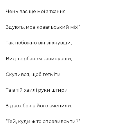
Чень вас ще мої зітхання
Здують, мов ковальський міх!”
Так побожно він зітхнувши,
Вид тюрбаном завинувши,
Скулився, щоб геть іти;
Та в тій хвилі руки штири
З двох боків його вчепили:
“Гей, куди ж то справивсь ти?”