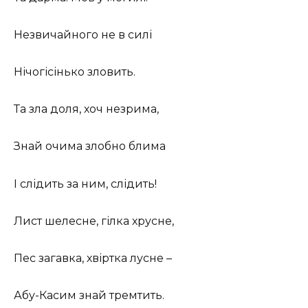
Незвичайного не в силі
Нічогісінько зловить.
Та зла доля, хоч незрима,
Знай очима злобно блима
І слідить за ним, слідить!
Лист шелесне, гілка хрусне,
Пес загавка, хвіртка лусне –
Абу-Касим знай тремтить.