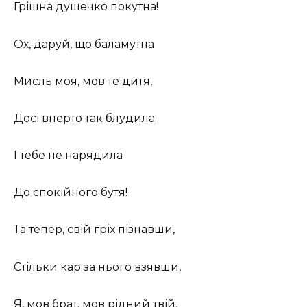
Грішна душечко покутна!
Ох, даруй, що баламутна
Мисль моя, мов те дитя,
Досі вперто так блудила
І тебе не нарядила
До спокійного бутя!
Та тепер, свій гріх пізнавши,
Стільки кар за нього взявши,
Я, мов брат, мов рідний твій,