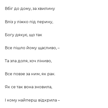
Вбіг до дому, за хвилину
Вліз у ліжко під перину,
Богу дякує, що так
Все пішло йому щасливо, –
Та зла доля, хоч ліниво,
Все повзе за ним, як рак.
Як се так вона зновила,
І кому найперш відкрила –