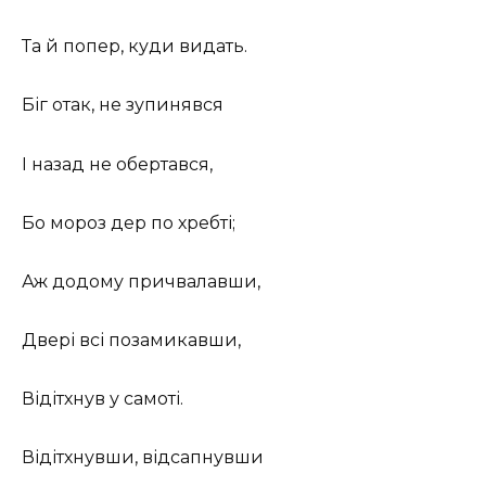
Та й попер, куди видать.
Біг отак, не зупинявся
І назад не обертався,
Бо мороз дер по хребті;
Аж додому причвалавши,
Двері всі позамикавши,
Відітхнув у самоті.
Відітхнувши, відсапнувши