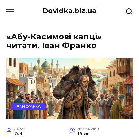
Перейти
Dovidka.biz.ua
до
вмісту
«Абу-Касимові капці»
читати. Іван Франко
ІВАН ФРАНКО
АВТОР
НА ЧИТАННЯ
O.H.
19 хв