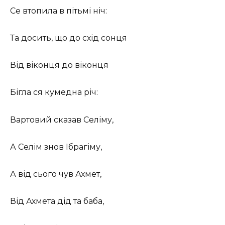
Се втопила в пітьмі ніч:
Та досить, що до схід сонця
Від віконця до віконця
Бігла ся кумедна річ:
Вартовий сказав Селіму,
А Селім знов Ібрагіму,
А від сього чув Ахмет,
Від Ахмета дід та баба,