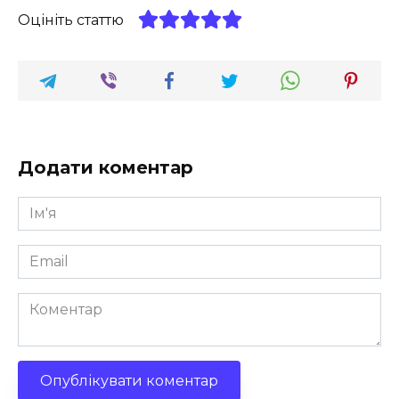
Оцініть статтю
Додати коментар
Ім'я
*
Email
*
Коментар