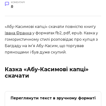
КОМЕНТАРІ
0
«Абу-Касимові капці» скачати повністю книгу
Івана Франка
у форматах fb2, pdf, epub. Казка у
гомористичному стилі розповідає про купця з
Багдаду на імʼя Абу-Касим, що торгував
прянощами і був дуже скупий.
Казка «Абу-Касимові капці»
скачати
Переглянути текст в зручному форматі