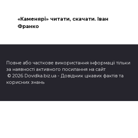
«Каменярі» читати, скачати. Іван
Франко
Повне або часткове використання інформації тільки
за наявності активного посилання на сайт
© 2026 Dovidka.biz.ua - Довідник цікавих фактів та
корисних знань