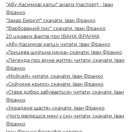
"Абу-Касимові капці" аналіз (паспорт) - Іван
Франко
"Захар Беркут" скачати. Іван Франко
"Фарбований лис" скачати. Іван Франко
20 цікавих фактів про ІВАНА ФРАНКА
«Абу-Касимові капці» читати. Іван Франко
«Грицева шкільна наука» скачати. Іван Франко
«Легенда про вічне життя» читати, скачати. Іван
Франко
«Мойсей» читати, скачати. Іван Франко
«Сойчине крило» скачати. Іван Франко
«Старе добро забувається» читати, скачати. Іван
Франко
«Украдене щастя» скачати. Іван Франко
«Чого являєшся мені у сні» читати, скачати. Іван
Франко
Іван Франко біографія коротко