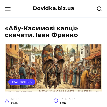
Перейти
Dovidka.biz.ua
до
вмісту
«Абу-Касимові капці»
скачати. Іван Франко
ІВАН ФРАНКО
АВТОР
НА ЧИТАННЯ
O.H.
1 хв