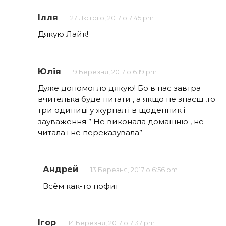
Ілля
27 Лютого, 2017 о 7:45 pm
Дякую Лайк!
Юлія
9 Березня, 2017 о 6:19 pm
Дуже допомогло дякую! Бо в нас завтра
вчителька буде питати , а якщо не знаєш ,то
три одиниці у журнал і в щоденник і
зауваження ” Не виконала домашню , не
читала і не переказувала”
Андрей
13 Березня, 2017 о 6:56 pm
Всём как-то пофиг
Ігор
14 Березня, 2017 о 7:37 pm