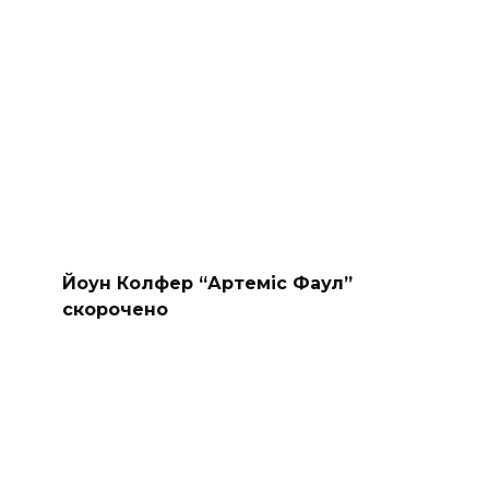
Йоун Колфер “Артеміс Фаул”
скорочено