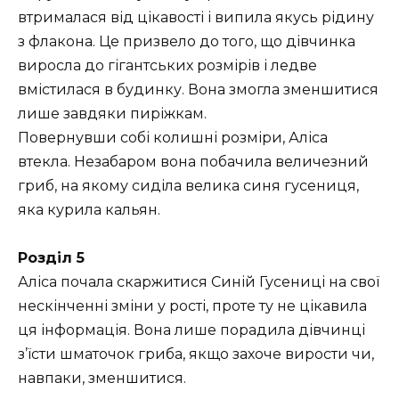
втрималася від цікавості і випила якусь рідину
з флакона. Це призвело до того, що дівчинка
виросла до гігантських розмірів і ледве
вмістилася в будинку. Вона змогла зменшитися
лише завдяки пиріжкам.
Повернувши собі колишні розміри, Аліса
втекла. Незабаром вона побачила величезний
гриб, на якому сиділа велика синя гусениця,
яка курила кальян.
Розділ 5
Аліса почала скаржитися Синій Гусениці на свої
нескінченні зміни у рості, проте ту не цікавила
ця інформація. Вона лише порадила дівчинці
з’їсти шматочок гриба, якщо захоче вирости чи,
навпаки, зменшитися.