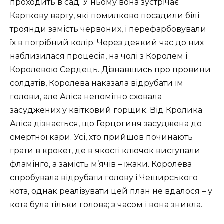
проходить в сад. У ньому вона зустрічає
Карткову варту, які помилково посадили білі
троянди замість червоних, і перефарбовували
їх в потрібний колір. Через деякий час до них
наблизилася процесія, на чолі з Королем і
Королевою Сердець. Дізнавшись про провини
солдатів, Королева наказала відрубати їм
голови, але Аліса непомітно сховала
засуджених у квітковий горщик. Від Кролика
Аліса дізнається, що Герцогиня засуджена до
смертної кари. Усі, хто прийшов починають
грати в крокет, де в якості ключок виступали
фламінго, а замість м’ячів – їжаки. Королева
спробувала відрубати голову і Чеширського
кота, однак реалізувати цей план не вдалося – у
кота була тільки голова; з часом і вона зникла.