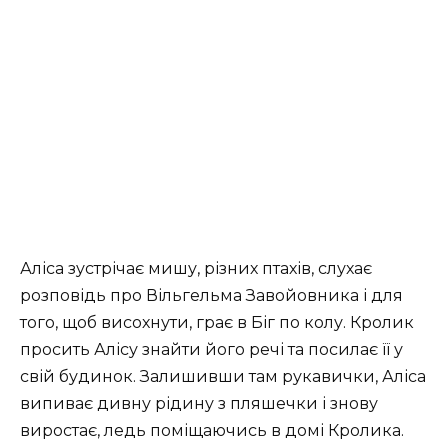
Аліса зустрічає мишу, різних птахів, слухає
розповідь про Вільгельма Завойовника і для
того, щоб висохнути, грає в Біг по колу. Кролик
просить Алісу знайти його речі та посилає її у
свій будинок. Залишивши там рукавички, Аліса
випиває дивну рідину з пляшечки і знову
виростає, ледь поміщаючись в домі Кролика.