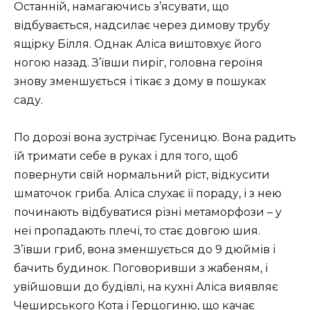
Останній, намагаючись з’ясувати, що
відбувається, надсилає через димову трубу
ящірку Білля. Однак Аліса виштовхує його
ногою назад. З’ївши пиріг, головна героїня
знову зменшується і тікає з дому в пошуках
саду.
По дорозі вона зустрічає Гусеницю. Вона радить
їй тримати себе в руках і для того, щоб
повернути свій нормальний ріст, відкусити
шматочок гриба. Аліса слухає її пораду, і з нею
починають відбуватися різні метаморфози – у
неї пропадають плечі, то стає довгою шия.
З’ївши гриб, вона зменшується до 9 дюймів і
бачить будинок. Поговоривши з жабеням, і
увійшовши до будівлі, на кухні Аліса виявляє
Чеширського Кота і Герцогиню, що качає