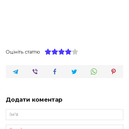
Оцініть статтю
Додати коментар
Ім'я
*
Email