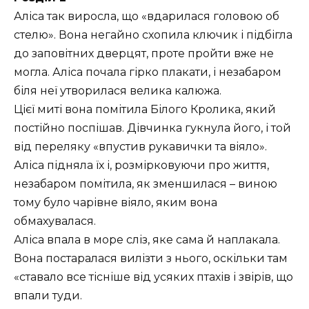
Аліса так виросла, що «вдарилася головою об
стелю». Вона негайно схопила ключик і підбігла
до заповітних дверцят, проте пройти вже не
могла. Аліса почала гірко плакати, і незабаром
біля неї утворилася велика калюжа.
Цієї миті вона помітила Білого Кролика, який
постійно поспішав. Дівчинка гукнула його, і той
від переляку «впустив рукавички та віяло».
Аліса підняла їх і, розмірковуючи про життя,
незабаром помітила, як зменшилася – виною
тому було чарівне віяло, яким вона
обмахувалася.
Аліса впала в море сліз, яке сама й наплакала.
Вона постаралася вилізти з нього, оскільки там
«ставало все тісніше від усяких птахів і звірів, що
впали туди.