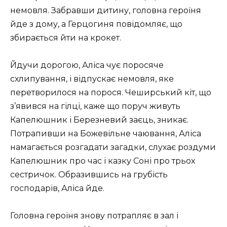
немовля. Забравши дитину, головна героїня
йде з дому, а Герцогиня повідомляє, що
збирається йти на крокет.
Йдучи дорогою, Аліса чує поросяче
схлипування, і відпускає немовля, яке
перетворилося на порося. Чеширський кіт, що
з’явився на гілці, каже що поруч живуть
Капелюшник і Березневий заєць, зникає.
Потрапивши на Божевільне чаювання, Аліса
намагається розгадати загадки, слухає роздуми
Капелюшник про час і казку Соні про трьох
сестричок. Образившись на грубість
господарів, Аліса йде.
Головна героїня знову потрапляє в зал і