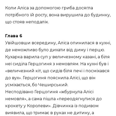
Коли Аліса за допомогою гриба досягла
потрібного їй росту, вона вирушила до будинку,
що стояв неподалік.
Глава 6
Увійшовши всередину, Аліса опинилася в кухні,
де неможливо було дихати від диму і перцю.
Кухарка варила суп у величезному казані, а біля
неї сиділа Герцогиня з немовлям. На кухні був і
«величезний кіт, що сидів біля печі і посміхався
до вух». Герцогиня пояснила Алісі, що він
усміхається, бо Чеширський.
Несподівано Герцогиня «жбурнула Алісі
немовля», а сама пішла «переодягнутися до
крокету у Королеви». Дівчинка із подивом
виявила, що тримає в руках не дитину, а