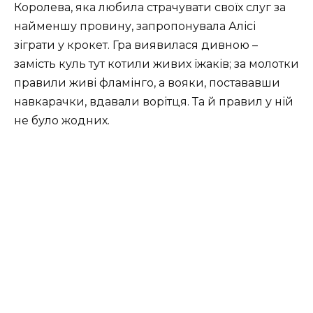
Королева, яка любила страчувати своїх слуг за
найменшу провину, запропонувала Алісі
зіграти у крокет. Гра виявилася дивною –
замість куль тут котили живих їжаків; за молотки
правили живі фламінго, а вояки, постававши
навкарачки, вдавали ворітця. Та й правил у ній
не було жодних.