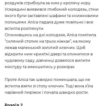
роздумів стрибнула за ним у кролячу нору.
Усередині виявився глибокий колодязь, стіни
якого були заставлені шафами та книжковими
полицями. Аліса падала дуже повільно і все
встигла розглянути.
Опинившись на дні колодязя, Аліса помітила
“скляний столик на трьох ніжках”, на якому
лежав маленький золотий ключик. Щоб
відкрити ним крихітні двері та опинитися в
чудовому саду, дівчинці довелося випити
мікстуру та зменшитись у розмірах.
Проте Аліса так швидко поменшала, що не
встигла взяти зі столу ключик. Тоді вона з’їла
чарівний пиріжок і почала швидко рости.
Розділ 2