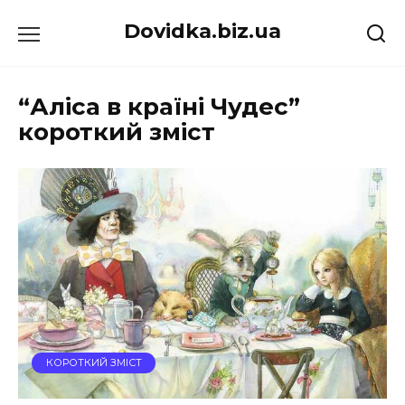
Перейти
Dovidka.biz.ua
до
вмісту
“Аліса в країні Чудес”
короткий зміст
КОРОТКИЙ ЗМІСТ