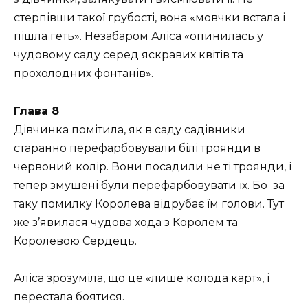
стерпівши такої грубості, вона «мовчки встала і
пішла геть». Незабаром Аліса «опинилась у
чудовому саду серед яскравих квітів та
прохолодних фонтанів».
Глава 8
Дівчинка помітила, як в саду садівники
старанно перефарбовували білі троянди в
червоний колір. Вони посадили не ті троянди, і
тепер змушені були перефарбовувати їх. Бо за
таку помилку Королева відрубає їм голови. Тут
же з’явилася чудова хода з Королем та
Королевою Сердець.
Аліса зрозуміла, що це «лише колода карт», і
перестала боятися.