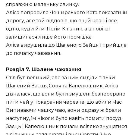
справжню маленьку свинку.
Аліса попросила Чеширського Кота показати їй
дорогу, але той відповів, що в цій країні все
одно, куди йти. Потім Кіт зник, а в повітрі
залишилася лише його посмішка.
Аліса вирушила до Шаленого Зайця і прийшла
до початку чаювання.
Розділ 7. Шалене чаювання
Стіл був великий, але за ним сиділи тільки
Шалений Заєць, Соня та Капелюшник. Аліса
дізналася, що вони були змушені безперервно
пити чай у покарання через те, що вбили Час.
Випиваючи чашку чаю, вони одразу ж брали
наступну, їм ніколи було навіть помити посуд.
Заєць і Капелюшник почали всіляко знущатися
з дівчинки, залякувати і висміювати її. Не