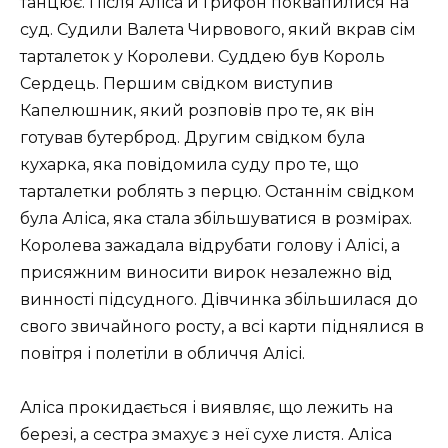
танцює. Після Аліса й Грифон поквапилися на
суд. Судили Валета Чирвового, який вкрав сім
тарталеток у Королеви. Суддею був Король
Сердець. Першим свідком виступив
Капелюшник, який розповів про те, як він
готував бутерброд. Другим свідком була
кухарка, яка повідомила суду про те, що
тарталетки роблять з перцю. Останнім свідком
була Аліса, яка стала збільшуватися в розмірах.
Королева зажадала відрубати голову і Алісі, а
присяжним виносити вирок незалежно від
винності підсудного. Дівчинка збільшилася до
свого звичайного росту, а всі карти піднялися в
повітря і полетіли в обличчя Алісі.
Аліса прокидається і виявляє, що лежить на
березі, а сестра змахує з неї сухе листя. Аліса