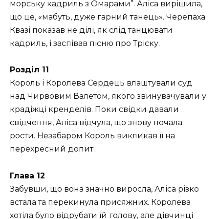
морську кадриль з Омарами”. Аліса вирішила,
що це, «мабуть, дуже гарний танець». Черепаха
Квазі показав не ділі, як слід танцювати
кадриль, і заспівав пісню про Тріску.
Розділ 11
Король і Королева Сердець влаштували суд
над Чирвовим Валетом, якого звинувачували у
крадіжці кренделів. Поки свідки давали
свідчення, Аліса відчула, що знову почала
рости. Незабаром Король викликав її на
перехресний допит.
Глава 12
Забувши, що вона значно виросла, Аліса різко
встала та перекинула присяжних. Королева
хотіла було відрубати їй голову, але дівчинці