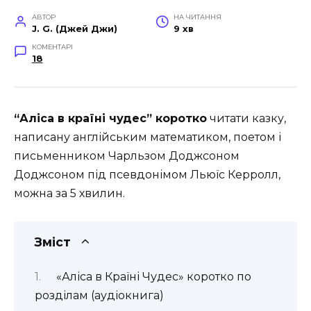
АВТОР
НА ЧИТАННЯ
J. G. (Джей Джи)
9 хв
КОМЕНТАРІ
18
“Аліса в країні чудес” коротко
читати
казку,
написану англійським математиком, поетом і
письменником Чарльзом Доджсоном
Доджсоном під псевдонімом Льюїс Керролл,
можна за 5 хвилин.
Зміст
«Аліса в Країні Чудес» коротко по
розділам (аудіокнига)