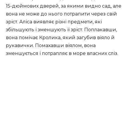
15-дюймових дверей, за якими видно сад, але
вона не може до нього потрапити через свій
зріст. Аліса виявляє різні предмети, які
збільшують і зменшують її зріст. Поплакавши,
вона помічає Кролика, який загубив віяло й
рукавички. Помахавши віялом, вона
зменшується і потрапляє в море власних сліз.