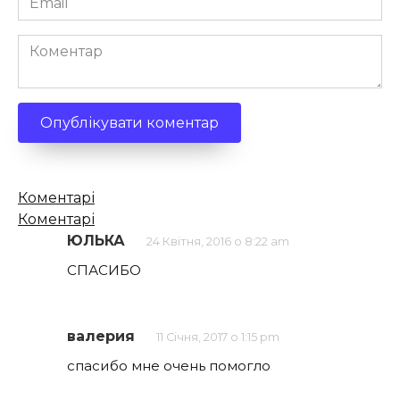
*
Коментар
Кількість
Коментарі
коментарів
Коментарі
ЮЛЬКА
24 Квітня, 2016 о 8:22 am
СПАСИБО
валерия
11 Січня, 2017 о 1:15 pm
спасибо мне очень помогло