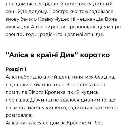
повідомляє сестрі, що їй приснився дивний
сон і йде додому. Її сестра, яка теж задрімала,
знову бачить Країну Чудес і її мешканців. Вона
уявляє, як Аліса виростає і розповідає дітям про
свої пригоди, радісні та щасливі літні дні.
“Аліса в країні Див” коротко
Розділ 1
Алісі набридло цілий день тинятися без діла,
від спеки її хилило в сон. Зненацька вона
помітила Білого Кролика, який кудись
поспішав. Дівчинці не здалося дивним те, що
він мав жилетну кишеню, годинник і до того ж
розмовляв.
Аліса кинулася слідом за Кроликом і без