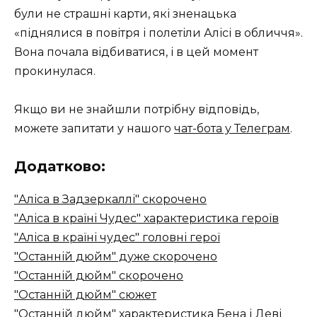
були не страшні карти, які зненацька
«піднялися в повітря і полетіли Алісі в обличчя».
Вона почала відбиватися, і в цей момент
прокинулася.
Якщо ви не знайшли потрібну відповідь,
можете запитати у нашого
чат-бота у Телеграм
.
Додатково:
"Аліса в Задзеркаллі" скорочено
"Аліса в країні Чудес" характеристика героїв
"Аліса в країні чудес" головні герої
"Останній дюйм" дуже скорочено
"Останній дюйм" скорочено
"Останній дюйм" сюжет
"Останній дюйм" характеристика Бена і Деві