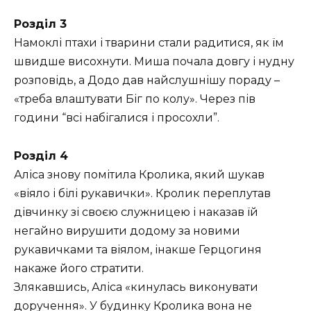
Розділ 3
Намоклі птахи і тварини стали радитися, як їм
швидше висохнути. Миша почала довгу і нудну
розповідь, а Додо дав найслушнішу пораду –
«треба влаштувати Біг по колу». Через пів
години “всі набігалися і просохли”.
Розділ 4
Аліса знову помітила Кролика, який шукав
«віяло і білі рукавички». Кролик переплутав
дівчинку зі своєю служницею і наказав їй
негайно вирушити додому за новими
рукавичками та віялом, інакше Герцогиня
накаже його стратити.
Злякавшись, Аліса «кинулась виконувати
доручення». У будинку Кролика вона не