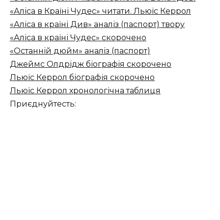
«Аліса в Країні Чудес» читати. Льюїс Керрол
«Аліса в країні Див» аналіз (паспорт) твору
«Аліса в країні Чудес» скорочено
«Останній дюйм» аналіз (паспорт)
Джеймс Олдрідж біографія скорочено
Льюїс Керрол біографія скорочено
Льюїс Керрол хронологічна таблиця
Приєднуйтесть: