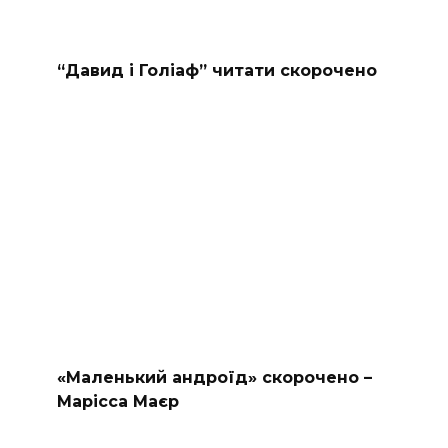
“Давид і Голіаф” читати скорочено
«Маленький андроїд» скорочено –
Марісса Маєр