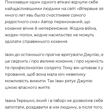
Покохавши один одного втікачі відчули себе
найщасливішими людьми на світі:
«Впервые за
много лет явь была счастливее самого
радостного сна.»
Автор переконаний, що
кохання вічне й непереможне. Жодна війна,
жоден полон, жодне насильство не можуть
здолати справжнього кохання.
Іван до останнього прагне врятувати Джулію, а
це свідчить і про велике кохання, і про мужність
та професіоналізм солдата
. Тому він штовхає її у
провання, щоб вона мала хоч невелику
можливість вижити. Так Іван рятує Джулію
ціною власного життя.
Івана Терешко, який і в таборі не дозволив себе
затоптати, роздавити в нім людину, а після того,