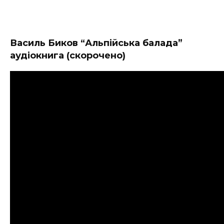
Василь Биков “Альпійська балада”
аудіокнига (скорочено)