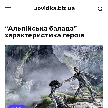
Перейти
Dovidka.biz.ua
до
вмісту
“Альпійська балада”
характеристика героїв
7КЛАС