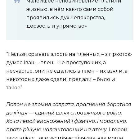
малейшее неповиновение платили
жизнью, в нём как-то сами собой
проявились дух непокорства,
дерзость и упрямство»
“Нельзя срывать злость на пленных, – з гіркотою
думає Іван, – плен – не проступок их, а
несчастье, они не сдались в плен – их взяли, а
некоторых даже сдали, предали – было и
такое”.
Полон не зломив солдата, прагнення боротися
до кінця — єдиний шлях справжнього воїна.
Хоча герой виснажений і фізично, і морально,
проте рішуче налаштований на втечу
. І герой
таки втікає… але зустрічає дівчину, яка могла