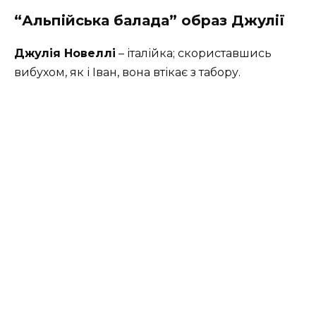
“Альпійська балада” образ Джулії
Джулія Новеллі
– італійка; скориставшись
вибухом, як і Іван, вона втікає з табору.