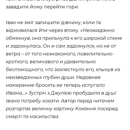
завадити йому перейти гори.
Іван не зміг залишити дівчину, коли та
відмовилася йти через втому.
«Неожиданно
обмякнув, она прильнула к его широкой спине
и задохнулась. Он и сам задохнулся, но не от
ветра – от того незнакомого, повелительно-
кроткого, величавого и удивительно
беспомощного, что захлестнуло его, хлынув из
неизведанных глубин души. Недавнее
намерение бросить ее теперь испугало
Ивана…» Зустріч з Джулією пробудила в душі
Івана потребу кохати. Автор перед читачем
розгортає величну картину Кохання посеред
смерті та насильства
.