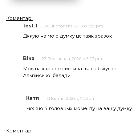
Кількість
Коментарі
коментарів
test 1
26 Листопада, 2019 о 7:22 pm
Дякую на мою думку це таяк зразок
Віка
23 Листопада, 2020 о 3:23 pm
Можна характеристика Івана Джулії з
Альпійської балади
Катя
13 Квітня, 2023 о 7:23 am
можно 4 головных моменту на вашу думку
Кількість
Коментарі