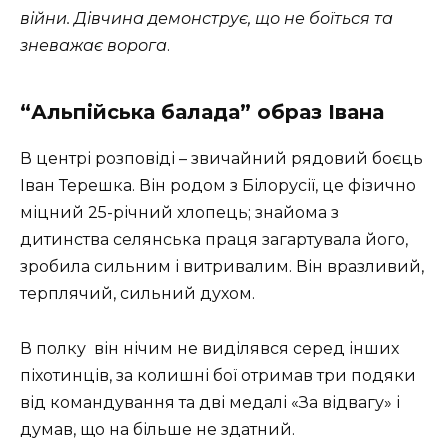
війни. Дівчина демонструє, що не боїться та
зневажає ворога
.
“Альпійська балада” образ Івана
В центрі розповіді – звичайний рядовий боєць
Іван Терешка. Він родом з Білорусії, це фізично
міцний 25-річний хлопець; знайома з
дитинства селянська праця загартувала його,
зробила сильним і витривалим. Він вразливий,
терплячий, сильний духом.
В полку він нічим не виділявся серед інших
піхотинців, за колишні бої отримав три подяки
від командування та дві медалі «За відвагу» і
думав, що на більше не здатний.