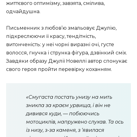
життєвого оптимізму, завзята, смілива,
одчайдушна.
Письменник з любов’ю змальовує Джулію,
підкреслюючи її красу, тендітність,
витонченість: у неї чорні виразні очі, густе
волосся, гнучка і струнка фігура, дзвінкий сміх.
Завдяки образу Джулії Новеллі автор спонукає
свого героя пройти перевірку коханням.
«Смугаста постать унизу на мить
зникла за краєм урвища, і він не
дивився куди, — побюючись
мотоциклів, напружено слухав. Та ось
із низу, з-за каменя, з ‘явилася