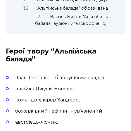
“Альпійська балада” образ Івана
Василь Биков “Альпійська
балада” аудіокнига (скорочено)
Герої твору “Альпійська
балада”
Іван Терешка – білоруський солдат,
італійка Джулія Новеллі;
командо-фюрер Зандлер,
божевільний гефтлінг – ув’язнений,
австрієць-лісник.