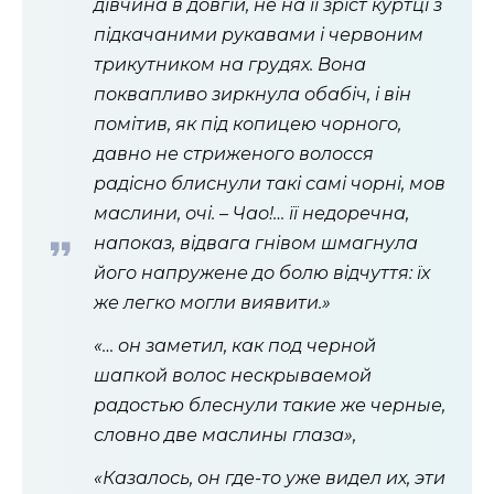
дівчина в довгій, не на її зріст куртці з
підкачаними рукавами і червоним
трикутником на грудях. Вона
поквапливо зиркнула обабіч, і він
помітив, як під копицею чорного,
давно не стриженого волосся
радісно блиснули такі самі чорні, мов
маслини, очі.
– Чао!… її недоречна,
напоказ, відвага гнівом шмагнула
його напружене до болю відчуття: їх
же легко могли виявити.»
«… он заметил, как под черной
шапкой волос нескрываемой
радостью блеснули такие же черные,
словно две маслины глаза»,
«Казалось, он где-то уже видел их, эти