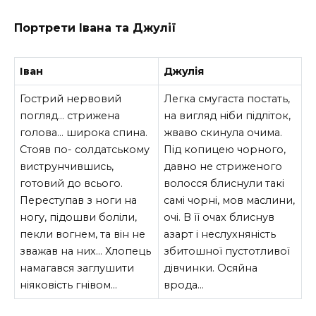
Портрети Івана та Джулії
Іван
Джулія
Гострий нервовий
Легка смугаста постать,
погляд… стрижена
на вигляд ніби підліток,
голова… широка спина.
жваво скинула очима.
Стояв по- солдатському
Під копицею чорного,
виструнчившись,
давно не стриженого
готовий до всього.
волосся блиснули такі
Переступав з ноги на
самі чорні, мов маслини,
ногу, підошви боліли,
очі. В її очах блиснув
пекли вогнем, та він не
азарт і неслухняність
зважав на них… Хлопець
збитошної пустотливої
намагався заглушити
дівчинки. Осяйна
ніяковість гнівом…
врода…