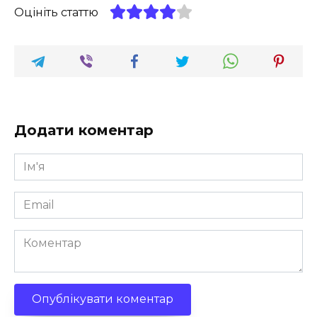
Оцініть статтю
Додати коментар
Ім'я
*
Email
*
Коментар