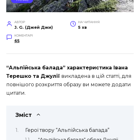
АВТОР
НА ЧИТАННЯ
J. G. (Джей Джи)
5 хв
КОМЕНТАРІ
65
“Альпійська балада” характеристика Івана
Терешко та Джулії
викладена в цій статті, для
повнішого розкриття образу ви можете додати
цитати.
Зміст
Герої твору “Альпійська балада”
“Альпійська балада” образ Джулії