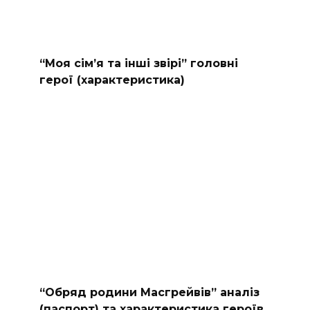
“Моя сімʼя та інші звірі” головні
герої (характеристика)
“Обряд родини Масгрейвів” аналіз
(паспорт) та характеристика героїв