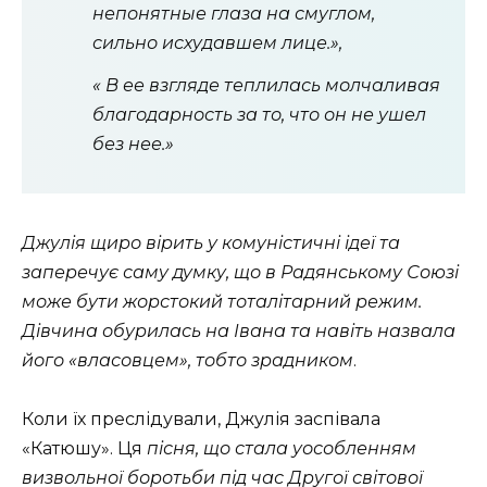
непонятные глаза на смуглом,
сильно исхудавшем лице.»,
« В ее взгляде теплилась молчаливая
благодарность за то, что он не ушел
без нее.»
Джулія щиро вірить у комуністичні ідеї та
заперечує саму думку, що в Радянському Союзі
може бути жорстокий тоталітарний режим.
Дівчина обурилась на Івана та навіть назвала
його «власовцем», тобто зрадником
.
Коли їх преслідували, Джулія заспівала
«Катюшу». Ця
пісня, що стала уособленням
визвольної боротьби під час Другої світової