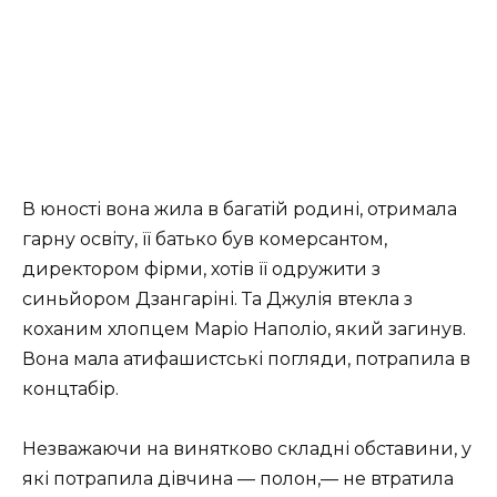
В юності вона жила в багатій родині, отримала
гарну освіту, її батько був комерсантом,
директором фірми, хотів її одружити з
синьйором Дзангаріні. Та Джулія втекла з
коханим хлопцем Маріо Наполіо, який загинув.
Вона мала атифашистські погляди, потрапила в
концтабір.
Незважаючи на винятково складні обставини, у
які потрапила дівчина — полон,— не втратила