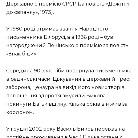
Державною премією СРСР (за повість «Дожити
до світанку», 1973).
У 1980 році отримав звання Народного
письменника Білорусі, а в 1986 році – був
нагороджений Ленінською премією за повість
«Знак біди».
Середина 90-х як ніби повернула письменника
в радянські часи. Цькування в державній пресі,
заборона, цензура на вихід його нових творів,
погіршення здоров’я змусили Бикова
покинути Батьківщину. Кілька років він жив за
кордоном.
У грудні 2002 року Василь Биков переїхав на
постійне проживання в
Чехії
. Кілька останніх