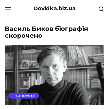
Перейти
Dovidka.biz.ua
до
вмісту
Василь Биков біографія
скорочено
ПИСЬМЕННИКИ