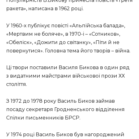
Популярність В.Бикову принесла повість «Третя
ракета», написана в 1962 році.
У 1960-х публікує повісті «Альпійська балада»,
«Мертвим не боляче», в 1970-і – «Сотников»,
«Обеліск», «Дожити до світанку», «Піти й не
повернутися». Головна тема його творів – війна.
Ці твори поставили Василя Бикова в один ряд
з видатними майстрами військової прози ХХ
століття.
З 1972 до 1978 року Василь Биков займав
посаду секретаря Гродненського відділення
Спілки письменників БРСР.
У 1974 році Василь Биков був нагороджений