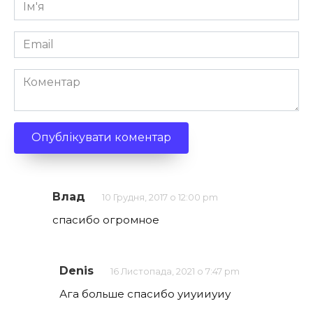
Ім'я
*
Email
*
Коментар
Влад
10 Грудня, 2017 о 12:00 pm
спасибо огромное
Denis
16 Листопада, 2021 о 7:47 pm
Ага больше спасибо уиуииуиу