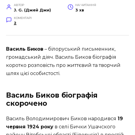
АВТОР
НА ЧИТАННЯ
J. G. (Джей Джи)
3 хв
КОМЕНТАРІ
2
Василь Биков
– білоруський письменник,
громадський діяч. Василь Биков біографія
коротко розповість про життєвий та творчий
шлях цієї особистості.
Василь Биков біографія
скорочено
Василь Володимирович Биков народився
19
червня 1924 року
в селі Бички Ушачского
району Вітебської області (
Білорусія)
в простій