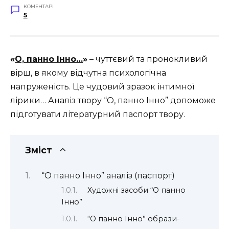
КОМЕНТАРІ
5
«
О, панно Інно…
»
– чуттєвий та пронокливий
вірш, в якому відчутна психологічна
напруженість. Це чудовий зразок інтимної
лірики… Аналіз твору “О, панно Інно” допоможе
підготувати літературний паспорт твору.
Зміст
“О панно Інно” аналіз (паспорт)
Художні засоби “О панно
Інно”
“О панно Інно” образи-