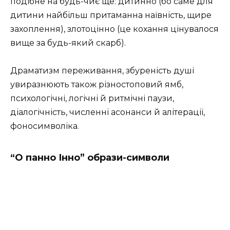
подібне на будь-чиє ще: дитинно (бо саме для
дитини найбільш притаманна наївність, щире
захоплення), злотоцінно (це кохання цінувалося
вище за будь-який скарб).
Драматизм переживання, збуреність душі
увиразнюють також різностоповий ямб,
психологічні, логічні й ритмічні паузи,
діалогічність, численні асонанси й алітерації,
фоносимволіка.
“О панно Інно” образи-символи