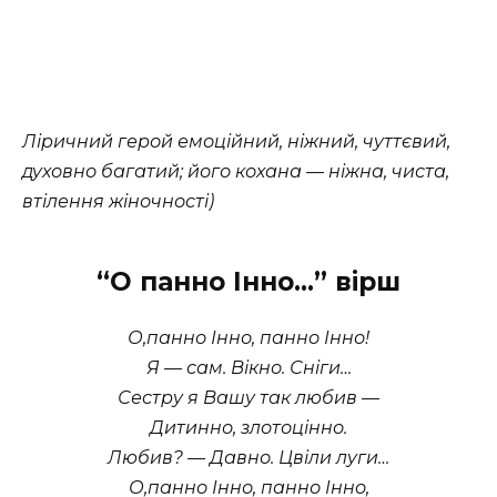
Ліричний герой емоційний, ніжний, чуттєвий,
духовно багатий; його кохана — ніжна, чиста,
втілення жіночності)
“О панно Інно…” вірш
О,панно Інно, панно Інно!
Я — сам. Вікно. Сніги…
Сестру я Вашу так любив —
Дитинно, злотоцінно.
Любив? — Давно. Цвіли луги…
О,панно Інно, панно Інно,