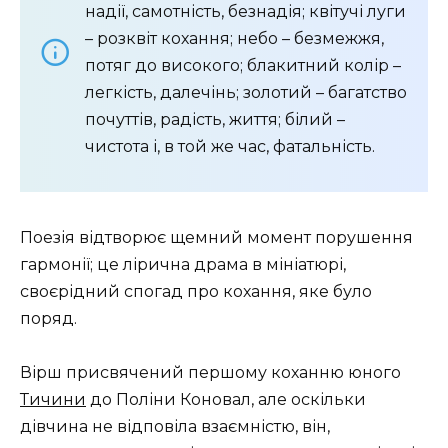
надії, самотність, безнадія; квітучі луги
– розквіт кохання; небо – безмежжя,
потяг до високого; блакитний колір –
легкість, далечінь; золотий – багатство
почуттів, радість, життя; білий –
чистота і, в той же час, фатальність.
Поезія відтворює щемний момент порушення
гармонії; це лірична драма в мініатюрі,
своєрідний спогад про кохання, яке було
поряд.
Вірш присвячений першому коханню юного
Тичини
до Поліни Коновал, але оскільки
дівчина не відповіла взаємністю, він,