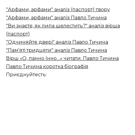
"Арфами, арфами" аналіз (паспорт) твору
"Арфами, арфами" аналіз Павло Тичина
"Ви знаєте, як липа шелестить?" аналіз вірша
(паспорт)
"Одчиняйте двері" аналіз Павло Тичина
"Пам'ятi тридцяти" аналіз Павло Тичина
Вірш «О, панно Інно…» читати. Павло Тичина
Павло Тичина коротка біографія
Приєднуйтесть: