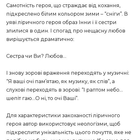
Самотність героя, що страждає від кохання,
підкреслено білим кольором зими – “сніги”. В
уяві ліричного героя образ Інни і її сестри
злилися в один. І спогад про нещасну любов
вирішується драматично:
Сестра чи Ви? Любов…
І знову зорові враження переходять у музичні:
“Я ваші очі пам’ятаю, як музику, як спів”, а
слухові переходять в зорові: “І раптом небо…
шепіт гаю…О ні, то очі Ваші”.
Для характеристики закоханості ліричного
героя автор використовує неологізми, щоб
підкреслити унікальність цього почуття, яке не