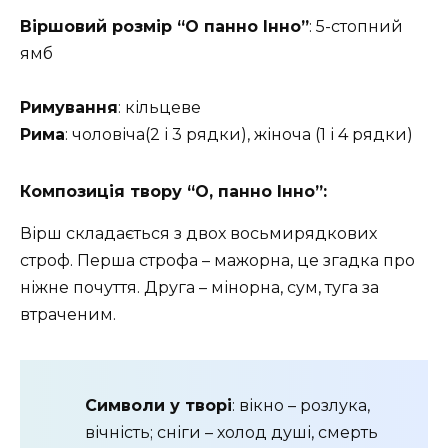
Віршовий розмір “О панно Інно”
: 5-стопний
ямб
Римування
: кільцеве
Рима
: чоловіча(2 і 3 рядки), жіноча (1 і 4 рядки)
Композиція твору “О, панно Інно”:
Вірш складається з двох восьмирядкових
строф. Перша строфа – мажорна, це згадка про
ніжне почуття. Друга – мінорна, сум, туга за
втраченим.
Символи у творі
: вікно – розлука,
вічність; сніги – холод душі, смерть