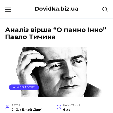
Перейти
Dovidka.biz.ua
до
вмісту
Аналіз вірша “О панно Інно”
Павло Тичина
АНАЛІЗ ТВОРУ
АВТОР
НА ЧИТАННЯ
J. G. (Джей Джи)
6 хв