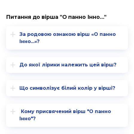
Питання до вірша "О панно Інно..."
За родовою ознакою вірш «О панно
Інно...»?
До якої лірики належить цей вірш?
Що символізує білий колір у вірші?
Кому присвячений вірш "О панно
Інно"?