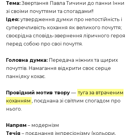
Тема:
Звертання Павла Тичини до панни Інни
зі своїми почуттями та спогадами!!
Ідея:
утвердження думки про непостійність і
суперечливість кохання як великого почуття;
своєрідна сповідь-звернення ліричного героя
перед собою про свої почуття.
Головна думка:
Передача ніжних та щирих
почуттів. Намагання відкрити своє серце
панні,яку кохає.
Провідний мотив твору
—
туга за втраченим
коханням
, поєднана зі світлим спогадом про
нього.
Напрям
– модернізм
Течія
– поєднання імпресіонізму (кольори,