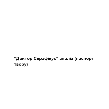
“Доктор Серафікус” аналіз (паспорт
твору)