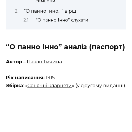
символи
“О панно Інно…” вірш
“О панно Інно” слухати
“О панно Інно” аналіз (паспорт)
Автор
–
Павло Тичина
Рік написання:
1915.
Збірка
: «
Сонячні кларнети
» (у другому виданні).