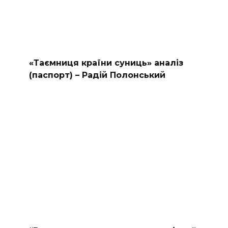
«Таємниця країни суниць» аналіз
(паспорт) – Радій Полонський