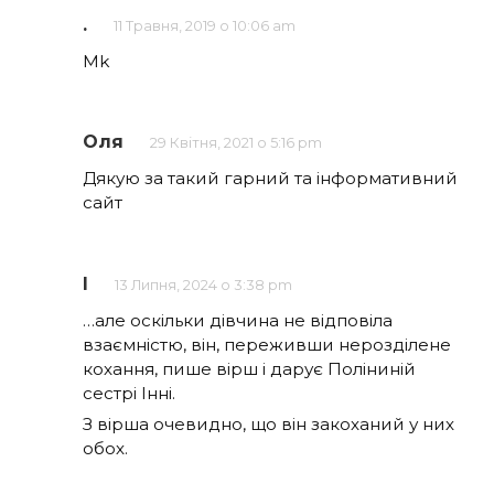
.
11 Травня, 2019 о 10:06 am
Mk
Оля
29 Квітня, 2021 о 5:16 pm
Дякую за такий гарний та інформативний
сайт
I
13 Липня, 2024 о 3:38 pm
…але оскільки дівчина не відповіла
взаємністю, він, переживши нерозділене
кохання, пише вірш і дарує Поліниній
сестрі Інні.
З вірша очевидно, що він закоханий у них
обох.