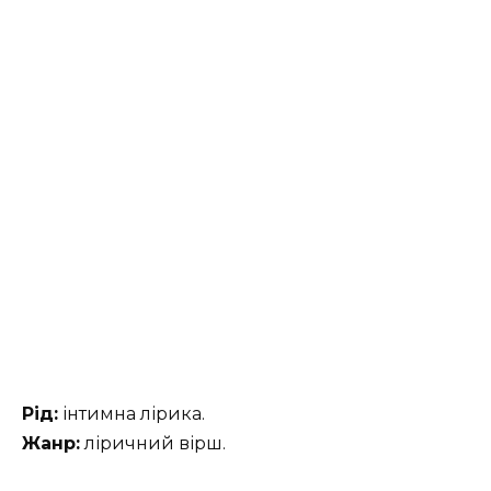
Рід:
інтимна лірика.
Жанр:
ліричний вірш.