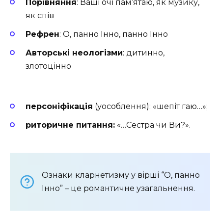
Порівняння
: Ваші очі пам’ятаю, як музику,
як спів
Рефрен
: О, панно Інно, панно Інно
Авторські неологізми
: дитинно,
злотоцінно
персоніфікація
(уособлення): «шепіт гаю…»;
риторичне питання:
«…Сестра чи Ви?».
Ознаки кларнетизму у вірші “О, панно
Інно” – це романтичне узагальнення.