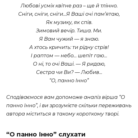
Любові усміх квітне раз – ще й тлінно.
Сніги, сніги, сніги…
Я Ваші очі пам’ятаю,
Як музику, як спів.
Зимовий вечір. Тиша. Ми.
Я Вам чужий — я знаю.
А хтось кричить: ти рідну стрів!
І раптом — небо… шепіт гаю…
О ні, то очі Ваші. — Я ридаю,
Сестра чи Ви? — Любив…
“О, панно Інно”
Сподіваємося вам допоможе аналіз вірша “О
панно Інно”, і ви зрозумієте скільки переживань
автора міститься в такому короткому творі.
“О панно Інно” слухати