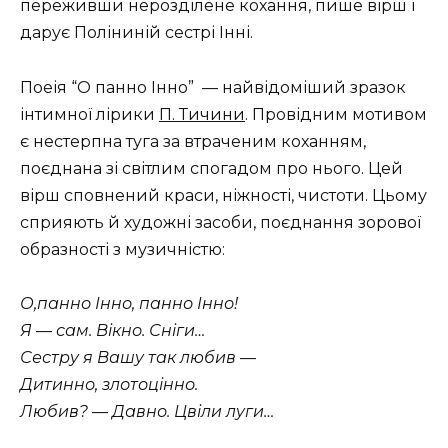
переживши нерозділене кохання, пише вірш і
дарує Поліниній сестрі Інні.
Поеія “О панно Інно” — найвідоміший зразок
інтимної лірики
П. Тичини
. Провідним мотивом
є нестерпна туга за втраченим коханням,
поєднана зі світлим спогадом про нього. Цей
вірш сповнений краси, ніжності, чистоти. Цьому
сприяють й художні засоби, поєднання зорової
образності з музичністю:
О,панно Інно, панно Інно!
Я — сам. Вікно. Сніги…
Сестру я Вашу так любив —
Дитинно, злотоцінно.
Любив? — Давно. Цвіли луги…