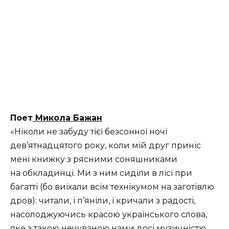
Поет
Микола Бажан
«Ніколи не забуду тієї безсонної ночі
дев’ятнадцятого року, коли мій друг приніс
мені книжку з рясними соняшниками
на обкладинці. Ми з ним сиділи в лісі при
багатті (бо виїхали всім технікумом на заготівлю
дров): читали, і п’яніли, і кричали з радості,
насолоджуючись красою українського слова,
яке з такою нечуваною нами досі музичністю