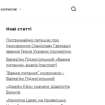
КОРИСНЕ
Нові статті
Підтримаймо петицію про
присвоєння Станіславу Гармашу
звання Героя України посмертно
Валер’ян Підмогильний «Важке
питання» аналіз (паспорт)
“Важке питання” скорочено –
Валер’ян Підмогильний
«Джейн Ейр» скачати. Шарлотта
Бронте
«Крихітка Цахес на прізвисько