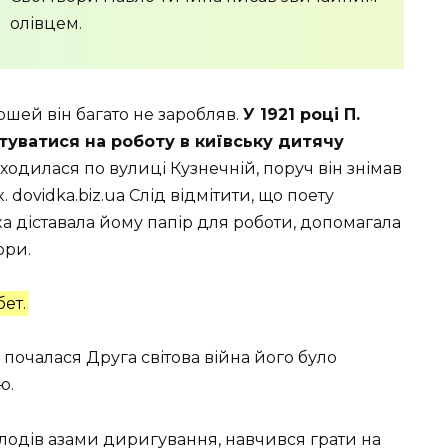
олівцем.
шей він багато не заробляв.
У 1921 році П.
уватися на роботу в київську дитячу
находилася по вулиці Кузнечній, поруч він знімав
dovidka.biz.ua Слід відмітити, що поету
а діставала йому папір для роботи, допомагала
ори.
ет.
и почалася Друга світова війна його було
ю.
олодів азами диригування, навчився грати на