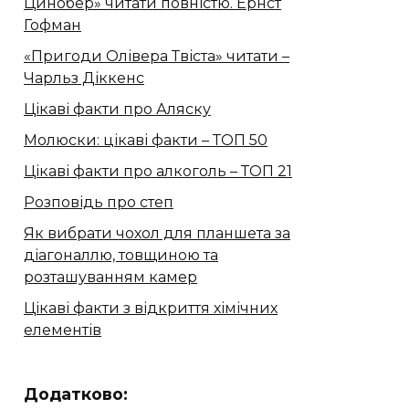
Цинобер» читати повністю. Ернст
Гофман
«Пригоди Олівера Твіста» читати –
Чарльз Діккенс
Цікаві факти про Аляску
Молюски: цікаві факти – ТОП 50
Цікаві факти про алкоголь – ТОП 21
Розповідь про степ
Як вибрати чохол для планшета за
діагоналлю, товщиною та
розташуванням камер
Цікаві факти з відкриття хімічних
елементів
Додатково: