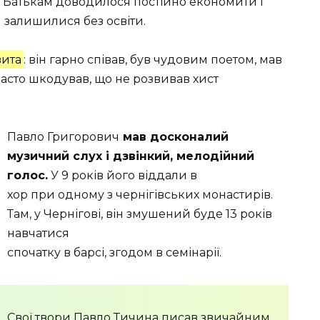
 Батькам доводилося постійно економити і
и залишилися без освіти.
вита
: він гарно співав, був чудовим поетом, мав
 часто шкодував, що не розвивав хист
Павло Григорович
мав досконалий
музичний слух і дзвінкий, мелодійний
голос.
У 9 років його віддали в
хор при одному з чернігівських монастирів.
Там, у Чернігові, він змушений буде 13 років
навчатися
спочатку в барсі, згодом в семінарії.
Свої твори Павло Тичина писав звичайним