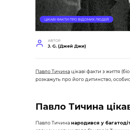
ЦІКАВІ ФАКТИ ПРО ВІДОМИХ ЛЮДЕЙ
АВТОР
J. G. (Джей Джи)
Павло Тичина
цікаві факти з життя (бі
розкажуть про його дитинство, особист
Павло Тичина ціка
Павло Тичина
народився у багатодіт