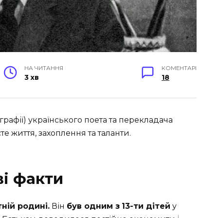
НА ЧИТАННЯ
КОМЕНТАРІ
3 хв
18
ографії) українського поета та перекладача
е життя, захоплення та таланти.
ві факти
ній родині.
Він
був одним з
13-ти дітей
у