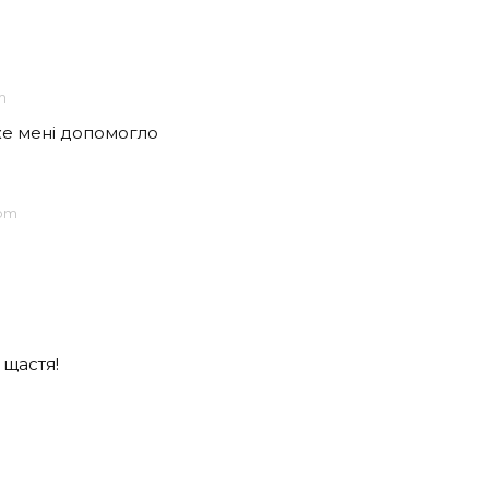
m
же мені допомогло
 pm
 щастя!