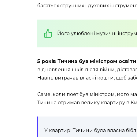
багатьох струнних і духових інструмент
Його улюблені музичні інструм
5 років Тичина був міністром освіти
відновлення шкіл після війни, дістава
Навіть витрачав власні кошти, щоб заб
Саме, коли поет був міністром, його 
Тичина отримав велику квартиру в Киє
У квартирі Тичини була власна бібл