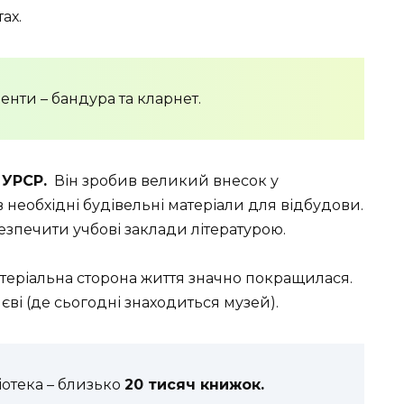
ах.
енти – бандура та кларнет.
 УРСР.
Він зробив великий внесок у
в необхідні будівельні матеріали для відбудови.
езпечити учбові заклади літературою.
матеріальна сторона життя значно покращилася.
ві (де сьогодні знаходиться музей).
іотека – близько
20 тисяч книжок.