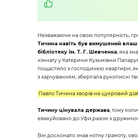
Незважаючи на свою популярність, гро
Тичина навіть був вимушений влашт
бібліотеку ім. Т. Г. Шевченка
, яка з
кімнату у Катерини Кузьмівни Папарук. 
пощастило з господинею квартири, як
з харчуванням, зберігала рукописні тв
Павло Тичина хворів на цукровий діаб
Тичину цінувала держава
, тому кол
евакуйовано до Уфи,разом з дружино
Він досконало знав нотну грамоту, ов