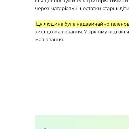
священнослужителя Григорія Тичини.
через матеріальні нестатки старші діт
Ця людина була надзвичайно талано
хист до малювання. У зрілому віці він
малювання.