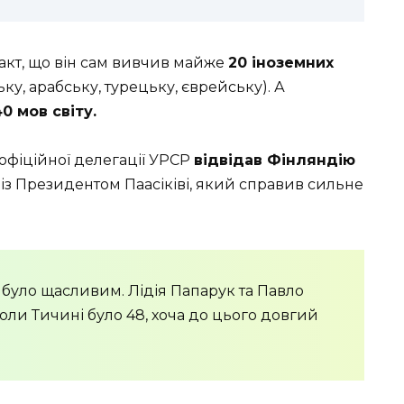
факт, що він сам вивчив майже
20 іноземних
ьку, арабську, турецьку, єврейську). А
0 мов світу.
 офіційної делегації УРСР
відвідав Фінляндію
іч із Президентом Паасіківі, який справив сильне
було щасливим. Лідія Папарук та Павло
оли Тичині було 48, хоча до цього довгий