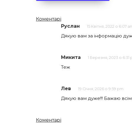
Кількість
Коментарі
Руслан
15 Квітня, 2022 о 6:07 a
коментарів
Дякую вам за інформацію ду
Микита
1 Березня, 2023 о 6:31
Теж
Лев
19 Січня, 2026 о 9:59 pm
Дякую вам дуже!!! Бажаю всім
Кількість
Коментарі