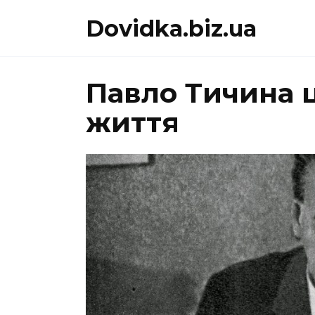
Перейти
Dovidka.biz.ua
до
вмісту
Павло Тичина ц
життя