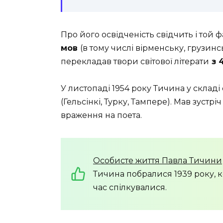
Про його освідченість свідчить і той 
мов
(в тому числі вірменську, грузинс
перекладав твори світової літерати
з 4
У листопаді 1954 року Тичина у складі
(Гельсінкі, Турку, Тампере). Мав зустр
враження на поета.
Особисте життя Павла Тичини
Тичина побралися 1939 року, к
час спілкувалися.