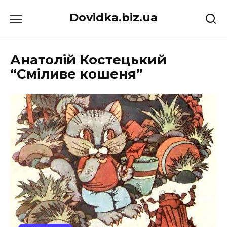
Перейти
Dovidka.biz.ua
до
вмісту
Анатолій Костецький
“Сміливе кошеня”