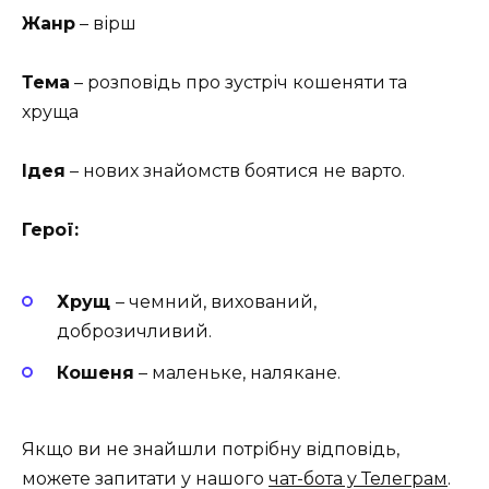
Жанр
– вірш
Тема
– розповідь про зустріч кошеняти та
хруща
Ідея
– нових знайомств боятися не варто.
Герої:
Хрущ
– чемний, вихований,
доброзичливий.
Кошеня
– маленьке, налякане.
Якщо ви не знайшли потрібну відповідь,
можете запитати у нашого
чат-бота у Телеграм
.