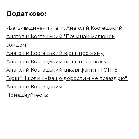
Додатково:
«Батьківщина» читати. Анатолій Костецький
Анатолій Костецький "Починай малюнок
сонцем"
Анатолій Костецький вірші про маму
Анатолій Костецький вірші про школу
Анатолій Костецький цікаві факти - ТОП 15
Вірш "Ніколи і нізащо дорослим не позаздрю".
Анатолій Костецький
Приєднуйтесть: