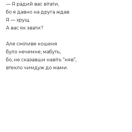
— Я радий вас вітати,
бо я давно на друга ждав.
Я — хрущ.
А вас як звати?
Але сміливе кошеня
було нечемне, мабуть,
бо, не сказавши навіть “няв”,
втекло чимдуж до мами.