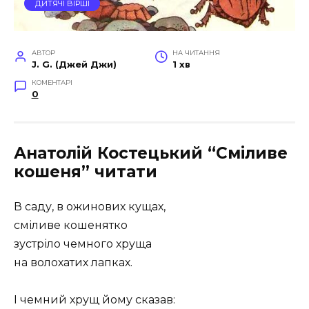
ДИТЯЧІ ВІРШІ
АВТОР
НА ЧИТАННЯ
J. G. (Джей Джи)
1 хв
КОМЕНТАРІ
0
Анатолій Костецький “Сміливе
кошеня” читати
В саду, в ожинових кущах,
сміливе кошенятко
зустріло чемного хруща
на волохатих лапках.
І чемний хрущ йому сказав: