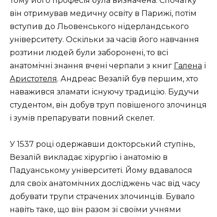
Тому його професія була визначена. Спочатку
він отримував медичну освіту в Парижі, потім
вступив до Льовенського нідерландського
університету. Оскільки за часів його навчання
розтини людей були заборонені, то всі
анатомічні знання вчені черпали з книг
Галена
і
Аристотеля
. Андреас Везалій був першим, хто
наважився зламати існуючу традицію. Будучи
студентом, він добув труп повішеного злочинця
і зумів препарувати повний скелет.
У 1537 році одержавши докторський ступінь,
Везалій викладає хірургію і анатомію в
Падуанському університеті. Йому вдавалося
для своїх анатомічних досліджень час від часу
добувати трупи страчених злочинців. Бувало
навіть таке, що він разом зі своїми учнями