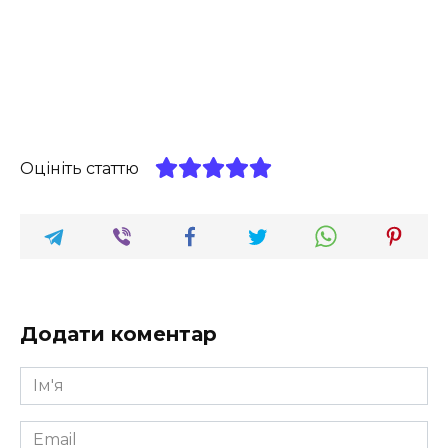
Оцініть статтю
Додати коментар
Ім'я
*
Email