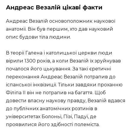
Андреас Везалій цікаві факти
Андреас Везалій основоположник наукової
анатомії. Він був першим, хто дав науковий
опис будови тіла людини.
В теорії Галена і католицької церкви люди
вірили 1300 років, а коли Везалій їх зруйнував
почалося його цькування. За такі єретичні
переконання Андреас Везалій потрапив до
іспанської інквізиції. Тільки завдяки проханню
Філіпа II він не потрапив на багаття. Щоб
довести власну наукову правду, Везалій вдався
до публічних анатомічних розтинів в
університетах Болоньї, Пізі, Падуї, де
проявилися його здібності полеміста.