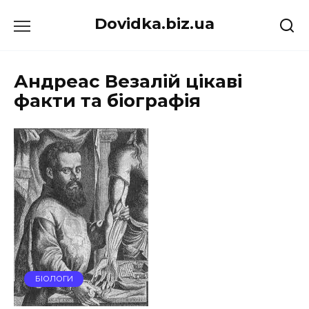
Перейти
Dovidka.biz.ua
до
вмісту
Андреас Везалій цікаві
факти та біографія
БІОЛОГИ