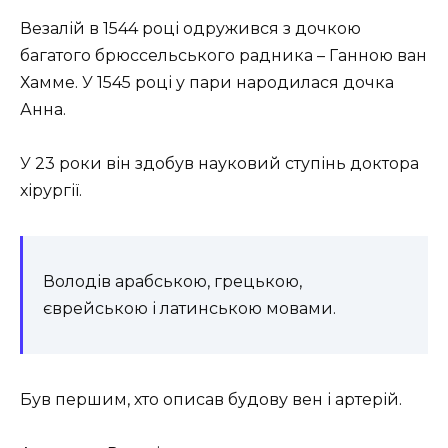
Везалій в 1544 році одружився з дочкою
багатого брюссельського радника – Ганною ван
Хамме. У 1545 році у пари народилася дочка
Анна.
У 23 роки він здобув науковий ступінь доктора
хірургії.
Володів арабською, грецькою,
єврейською і латинською мовами.
Був першим, хто описав будову вен і артерій.