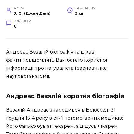
АВТОР
НА ЧИТАННЯ
J. G. (Джей Джи)
3 хв
КОМЕНТАРІ
0
Андреас Везалій біографія та цікаві
факти повідомлять Вам багато корисної
інформації про натураліста і засновника
наукової анатомії.
Андреас Везалій коротка біографія
Везалій Андреас знародився в Брюсселі 31
грудня 1514 року в сім’ї потомствених медиків:
його батько був аптекарем, а дідусь лікарем.