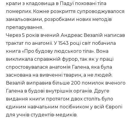
крали з кладовища в Падуї поховані тіла
померлих. Кожне розкриття супроводжувалося
замальовками, розробками нових методів
препарування.
Через 5 років вчений Андреас Везалій написав
трактат по анатомії. У 1543 році світ побачила
книга «Про будову людського тіла». Вона
викликала справжній фурор, так як у праці
спростовувалася анатомія Галена, яка була
заснована на вивченні тварин, а не людей.
Везалій виправив більше 200 помилок вченого
Галена в будові внутрішніх органів. Друге
видання книги протягом двох століть було
єдиним навчальним посібником у всій Європі
для учнів студентів-медиків.