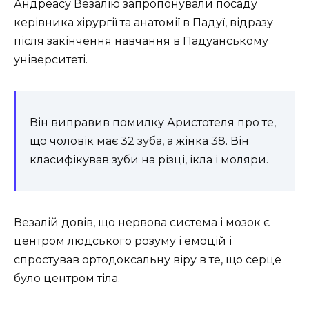
Андреасу Везалію запропонували посаду
керівника хірургії та анатомії в Падуї, відразу
після закінчення навчання в Падуанському
університеті.
Він виправив помилку Аристотеля про те,
що чоловік має 32 зуба, а жінка 38. Він
класифікував зуби на різці, ікла і моляри.
Везалій довів, що нервова система і мозок є
центром людського розуму і емоцій і
спростував ортодоксальну віру в те, що серце
було центром тіла.