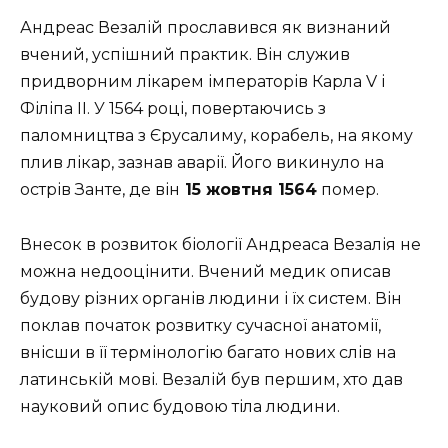
Андреас Везалій прославився як визнаний
вчений, успішний практик. Він служив
придворним лікарем імператорів Карла V і
Філіпа II. У 1564 році, повертаючись з
паломництва з Єрусалиму, корабель, на якому
плив лікар, зазнав аварії. Його викинуло на
острів Занте, де він
15 жовтня 1564
помер.
Внесок в розвиток біології Андреаса Везалія не
можна недооцінити. Вчений медик описав
будову різних органів людини і їх систем. Він
поклав початок розвитку сучасної анатомії,
внісши в її термінологію багато нових слів на
латинській мові. Везалій був першим, хто дав
науковий опис будовою тіла людини.