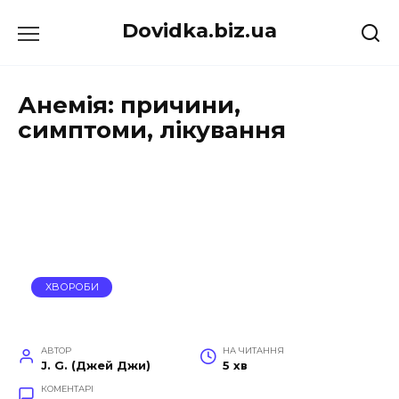
Перейти
Dovidka.biz.ua
до
вмісту
Анемія: причини,
симптоми, лікування
ХВОРОБИ
АВТОР
НА ЧИТАННЯ
J. G. (Джей Джи)
5 хв
КОМЕНТАРІ