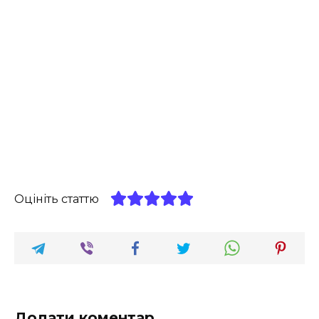
Оцініть статтю
Додати коментар