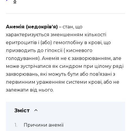
0
Анемія (недокрів’я)
– стан, що
характеризується зменшенням кількості
еритроцитів і (або) гемоглобіну в крові, що
призводить до гіпоксії ( кисневого
голодування). Анемія не є захворюванням, але
може зустрічатися як синдром при цілому ряді
захворювань, які можуть бути або пов’язані з
первинним ураженням системи крові, або не
залежати від нього.
Зміст
Причини анемії