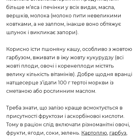
більше м’яса і печінки у всіх видах, масла,
вершків, молока (молоко пити невеликими
ковтками, а не залпом, інакше воно обтяжує
шлунок і викликає запори).
Корисно їсти пшоняну кашу, особливо з жовтою
гарбузом, вживати в їжу жовту кукурудзу (всі
жовті плоди, овочі і коренеплоди містять
велику кількість вітамінів). Добре щодня вранці
натщесерце з’їдати 100 г тертої моркви із
сметаною або рослинним маслом.
Треба знати, що залізо краще всмоктується в
присутності фруктози і аскорбінової кислоти.
Тому в раціон слід включати різноманітні овочі,
фрукти, ягоди, соки, зелень.
Картоплю
,
гарбуз
,