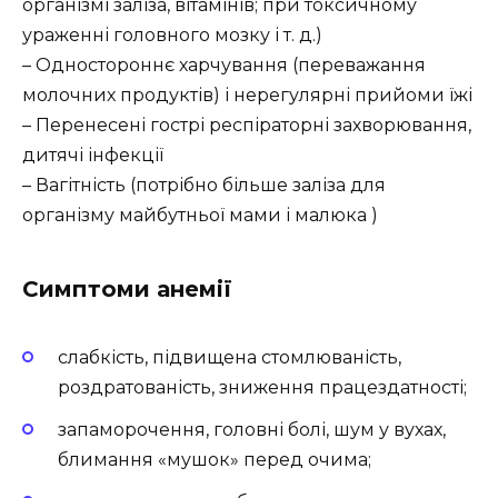
організмі заліза, вітамінів; при токсичному
ураженні головного мозку і т. д.)
– Одностороннє харчування (переважання
молочних продуктів) і нерегулярні прийоми їжі
– Перенесені гострі респіраторні захворювання,
дитячі інфекції
– Вагітність (потрібно більше заліза для
організму майбутньої мами і малюка )
Симптоми анемії
слабкість, підвищена стомлюваність,
роздратованість, зниження працездатності;
запаморочення, головні болі, шум у вухах,
блимання «мушок» перед очима;