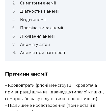
Симптоми анемії
Діагностика анемії
Види анемії
Профілактика анемії
Лікування анемії
Анемія у дітей
Анемія при вагітності
Причини анемії
– Крововтрати (рясні менструації, кровотеча
при виразці шлунка і дванадцятипалої кишки,
геморої або раку шлунка або товстої кишки)
– Підвищене кровотворення (при нестачі в