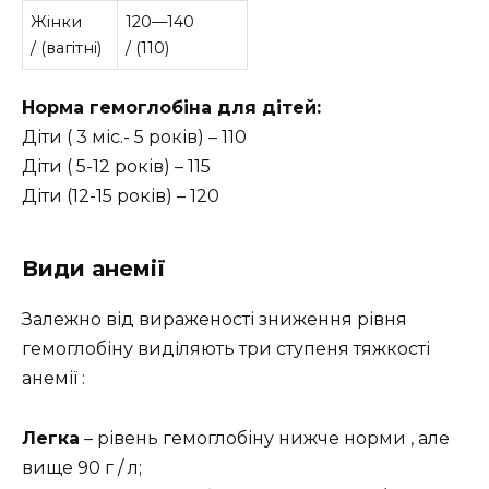
Жінки
120—140
/ (вагітні)
/ (110)
Норма гемоглобіна для дітей:
Діти ( 3 міс.- 5 років) – 110
Діти ( 5-12 років) – 115
Діти (12-15 років) – 120
Види анемії
Залежно від вираженості зниження рівня
гемоглобіну виділяють три ступеня тяжкості
анемії :
Легка
– рівень гемоглобіну нижче норми , але
вище 90 г / л;