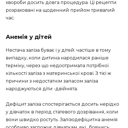
хвороби досить довга процедура. Ці рецепти
розраховані на щоденний прийом тривалий
час.
Анемія у дітей
Нестача заліза буває і у дітей: частіше в тому
випадку, коли дитина народилася раніше
терміну, через що недоотримала потрібної
кількості заліза з материнської крові. З тієї ж
причини з недостатнім запасом заліза
народжуються діти -двійнята.
Дефіцит заліза спостерігається досить нерідко
у дівчаток в період статевого дозрівання, коли
вони швидко ростуть. Залізодефіцитна анемія
особливо загрожує дівчаткам, які , боячись