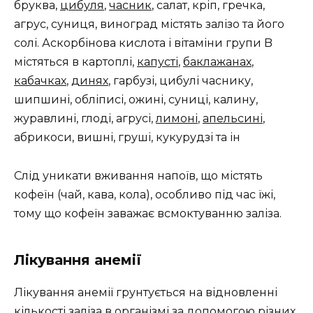
бруква,
цибуля
,
часник
, салат, кріп, гречка,
агрус, суниця, виноград містять залізо та його
солі. Аскорбінова кислота і вітаміни групи B
містяться в картоплі,
капусті
,
баклажанах
,
кабачках
,
динях
, гарбузі, цибулі часнику,
шипшині, обліписі, ожині, суниці, калину,
журавлині, глоді, агрусі,
лимоні
,
апельсині
,
абрикоси, вишні, груші, кукурудзі та ін
Слід уникати вживання напоїв, що містять
кофеїн (чай, кава, кола), особливо під час їжі,
тому що кофеїн заважає всмоктуванню заліза.
Лікування анемії
Лікування анемії грунтується на відновленні
кількості заліза в організмі за допомогою різних