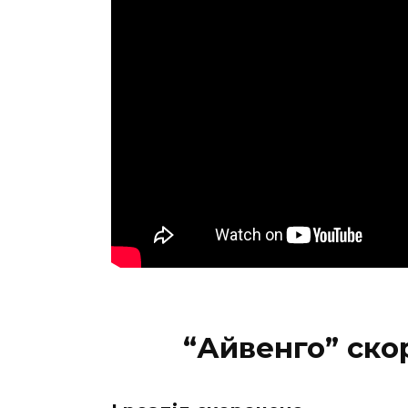
“Айвенго” ско