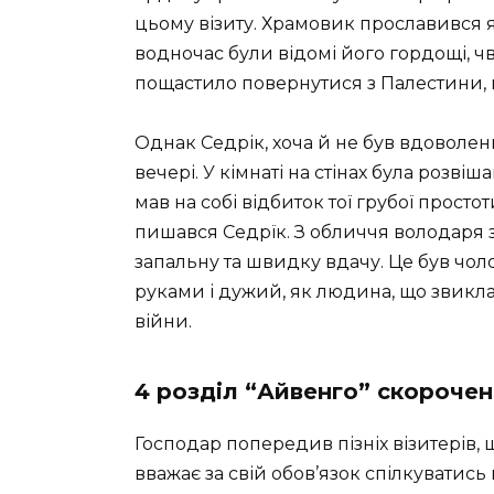
цьому візиту. Храмовик прославився 
водночас були відомі його гордощі, чва
пощастило повернутися з Палестини,
Однак Седрік, хоча й не був вдоволен
вечері. У кімнаті на стінах була розві
мав на собі відбиток тої грубої просто
пишався Седрїк. З обличчя володаря з
запальну та швидку вдачу. Це був чоло
руками і дужий, як людина, що звикл
війни.
4 розділ “Айвенго” скороче
Господар попередив пізніх візитерів
вважає за свій обов’язок спілкуватись