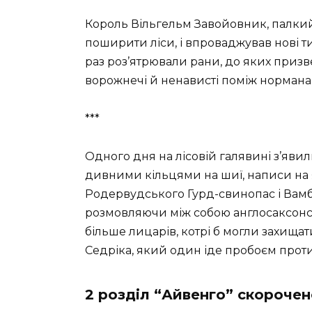
Король Вільгельм Завойовник, палки
поширити ліси, і впроваджував нові тир
раз роз’ятрювали рани, до яких приз
ворожнечі й ненависті поміж норма
***
Одного дня на лісовій галявині з’явил
дивними кільцями на шиї, написи на 
Родервудського Гурд-свинопас і Вамб
розмовляючи між собою англосаксонс
більше лицарів, котрі б могли захищат
Седріка, який один іде пробоєм проти
2 розділ “Айвенго” скорочен