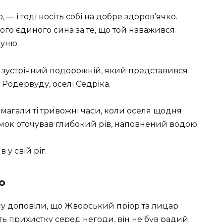
 — і тоді носіть собі на добре здоров’ячко.
вого єдиного сина за те, що той наважився
суню.
е зустрічний подорожній, який представився
о Родервуду, оселі Седріка.
магали ті тривожні часи, коли оселя щодня
амок оточував глибокий рів, наповнений водою.
у свій ріг.
о
су доповіли, що Жворський пріор та лицар
ь прихистку серед негоди, він не був радий