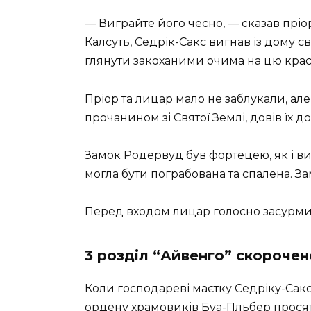
— Виграйте його чесно, — сказав пріор,
Калсуть, Седрік-Сакс вигнав із дому с
глянути закоханими очима на цю кра
Пріор та лицар мало не заблукали, ал
прочанином зі Святої Землі, довів їх д
Замок Родервуд був фортецею, як і ви
могла бути пограбована та спалена. З
Перед входом лицар голосно засурмив 
3 розділ “Айвенго” скорочен
Коли господареві маєтку Седріку-Сак
ордену храмовиків Буа-Пльбер просят