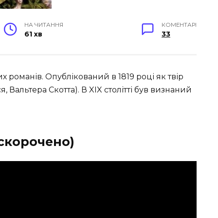
НА ЧИТАННЯ
КОМЕНТАРІ
61 хв
33
 романів. Опублікований в 1819 році як твір
я, Вальтера Скотта). В XIX столітті був визнаний
(скорочено)