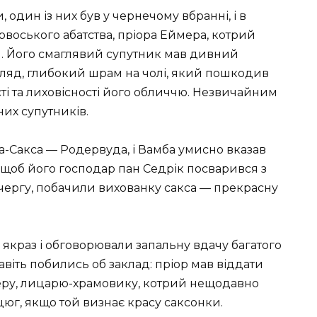
 один із них був у чернечому вбранні, і в
рвоського абатства, пріора Еймера, котрий
я. Його смаглявий супутник мав дивний
ляд, глибокий шрам на чолі, який пошкодив
сті та лиховісності його обличчю. Незвичайним
них супутників.
а-Сакса — Родервуда, і Вамба умисно вказав
 щоб його господар пан Седрік посварився з
 чергу, побачили вихованку сакса — прекрасну
якраз і обговорювали запальну вдачу багатого
навіть побились об заклад: пріор мав віддати
беру, лицарю-храмовику, котрий нещодавно
юг, якщо той визнає красу саксонки.