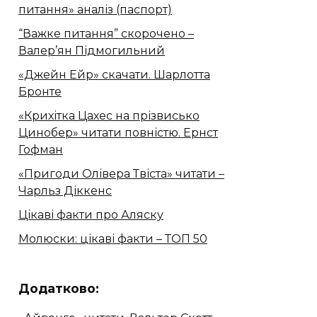
питання» аналіз (паспорт)
“Важке питання” скорочено –
Валер’ян Підмогильний
«Джейн Ейр» скачати. Шарлотта
Бронте
«Крихітка Цахес на прізвисько
Цинобер» читати повністю. Ернст
Гофман
«Пригоди Олівера Твіста» читати –
Чарльз Діккенс
Цікаві факти про Аляску
Молюски: цікаві факти – ТОП 50
Додатково: