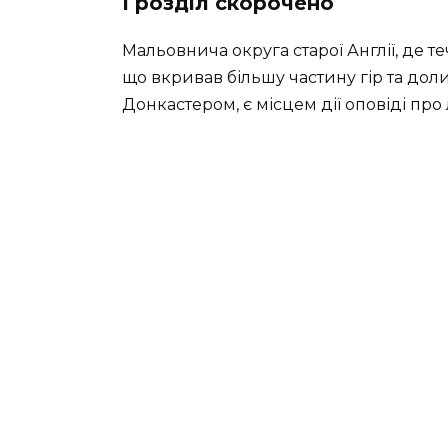
І розділ скорочено
Мальовнича округа старої Англії, де теч
що вкривав більшу частину гір та до
Донкастером, є місцем дії оповіді пр