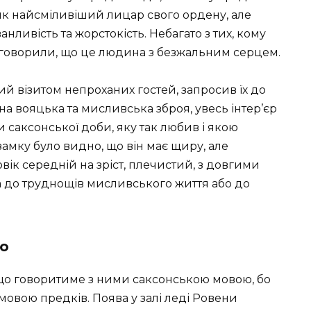
як найсміливіший лицар свого ордену, але
нливість та жорстокість. Небагато з тих, кому
 говорили, що це людина з безжальним серцем.
ий візитом непроханих гостей, запросив їх до
шана вояцька та мисливська зброя, увесь інтер’єр
ти саксонської доби, яку так любив і якою
амку було видно, що він має щиру, але
вік середній на зріст, плечистий, з довгими
а до труднощів мисливського життя або до
но
, що говоритиме з ними саксонською мовою, бо
 мовою предків. Поява у залі леді Ровени