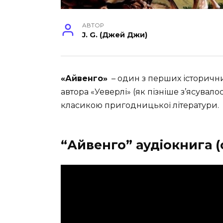
АВТОР
J. G. (Джей Джи)
«Айвенго»
– один з перших історичних
автора «Уеверлі» (як пізніше з’ясувалос
класикою пригодницької літератури.
“Айвенго” аудіокнига 