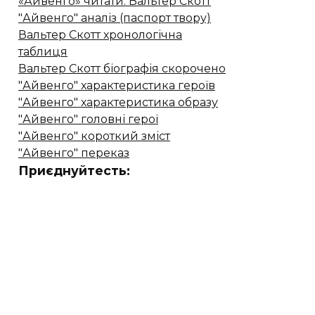
«Айвенго» читати. Вальтер Скотт
"Айвенго" аналіз (паспорт твору)
Вальтер Скотт хронологічна
таблиця
Вальтер Скотт біографія скорочено
"Айвенго" характеристика героїв
"Айвенго" характеристика образу
"Айвенго" головні герої
"Айвенго" короткий зміст
"Айвенго" переказ
Приєднуйтесть: