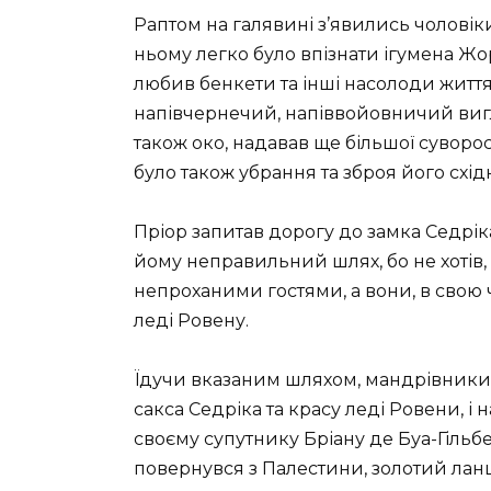
Раптом на галявині з’явились чоловіки,
ньому легко було впізнати ігумена Жо
любив бенкети та інші насолоди житт
напівчернечий, напіввойовничий виг
також око, надавав ще більшої суворо
було також убрання та зброя його схід
Пріор запитав дорогу до замка Седрік
йому неправильний шлях, бо не хотів,
непроханими гостями, а вони, в свою
леді Ровену.
Їдучи вказаним шляхом, мандрівники 
сакса Седріка та красу леді Ровени, і 
своєму супутнику Бріану де Буа-Гіль
повернувся з Палестини, золотий ланц