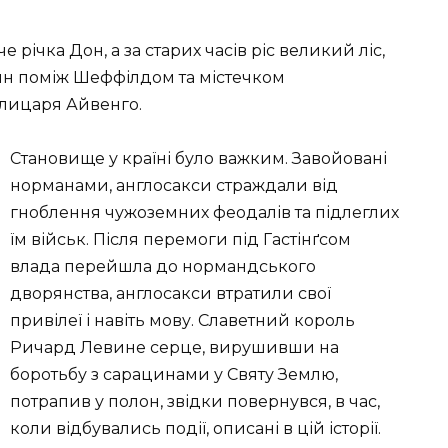
е річка Дон, а за старих часів ріс великий ліс,
лин поміж Шеффілдом та містечком
о лицаря Айвенго.
Становище у країні було важким. Завойовані
норманами, англосакси страждали від
гноблення чужоземних феодалів та підлеглих
їм військ. Після перемоги під Гастінґсом
влада перейшла до нормандського
дворянства, англосакси втратили свої
привілеї і навіть мову. Славетний король
Ричард Левине серце, вирушивши на
боротьбу з сарацинами у Святу Землю,
потрапив у полон, звідки повернувся, в час,
коли відбувались події, описані в цій історії.