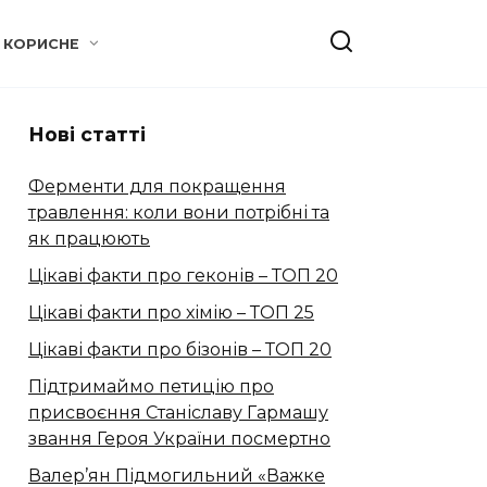
КОРИСНЕ
Нові статті
Ферменти для покращення
травлення: коли вони потрібні та
як працюють
Цікаві факти про геконів – ТОП 20
Цікаві факти про хімію – ТОП 25
Цікаві факти про бізонів – ТОП 20
Підтримаймо петицію про
присвоєння Станіславу Гармашу
звання Героя України посмертно
Валер’ян Підмогильний «Важке