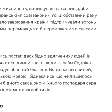
й мисливець, винищував цілі селища, аби
анські «лісові закони». Усі ці обставини раз у
вело завоювання країни, підтримували вогонь
нами-переможцями й переможеними саксами.
ись постаті двох бідно вдягнених людей із
яких свідчили, що ці люди — раби Седріка
а, улюблений блазень. Вони пасли свиней,
ькою мовою і бідкаючись, що не лишилось
и бідного сакса, окрім їхнього господаря сера
 іноземних загарбників.
о