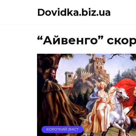
Перейти
Dovidka.biz.ua
до
вмісту
“Айвенго” ско
КОРОТКИЙ ЗМІСТ