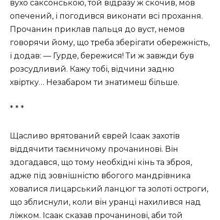
вухо саксонською, той відразу ж скочив, мов
опечений, і погодився виконати всі прохання.
Прочанин приклав пальця до вуст, немов
говорячи йому, що треба зберігати обережність,
і додав: — Гурде, бережися! Ти ж завжди був
розсудливий. Кажу тобі, відчини задню
хвіртку… Незабаром ти знатимеш більше.
* * *
Щасливо врятований єврей Ісаак захотів
віддячити таємничому прочанинові. Він
здогадався, що тому необхідні кінь та зброя,
адже під зовнішністю вбогого мандрівника
ховалися лицарський ланцюг та золоті остроги,
що зблиснули, коли він уранці нахилився над
ліжком. Ісаак сказав прочанинові, аби той