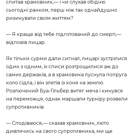
спитав храмовник,— і чи слухав обідню
сьогодні ранком, перш ніж так одчайдушно
ризикувати своїм життям?
— Я краще від тебе підготований до смерті,—
відповів лицар.
Як тільки сурми дали сигнал, лицарі зустрілися
один з одним, їх списи розтрощилися аж до
самих держаків, а в храмовика луснула попруга
коло сідла, і він злетів із коня на землю.
Розлючений Буа-Гільбер витяг меча і кинувся
на переможця, однак маршали турніру розвели
супротивників.
— Сподіваюся,— сказав храмовник, люто
дивлячись на свого супротивника, ми ще