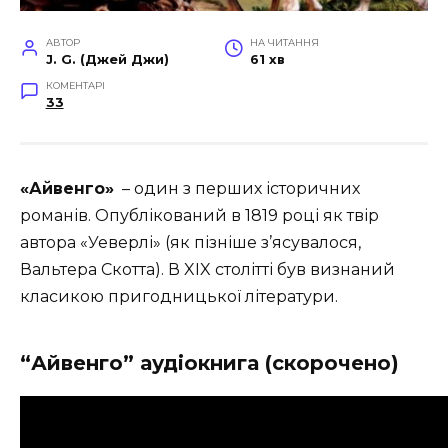
АВТОР
НА ЧИТАННЯ
J. G. (Джей Джи)
61 хв
КОМЕНТАРІ
33
«Айвенго»
– один з перших історичних
романів. Опублікований в 1819 році як твір
автора «Уеверлі» (як пізніше з’ясувалося,
Вальтера Скотта). В XIX столітті був визнаний
класикою пригодницької літератури.
“Айвенго” аудіокнига (скорочено)