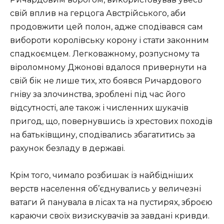
свій вплив на герцога Австрійського, аби
продовжити цей полон, адже сподівався сам
вибороти королівську корону і стати законним
спадкоємцем. Легковажному, розпусному та
віроломному Джонові вдалося привернути на
свій бік не лише тих, хто боявся Ричардового
гніву за злочинства, зроблені під час його
відсутності, але також і численних шукачів
пригод, що, повернувшись із хрестових походів
на батьківщину, сподівались збагатитись за
рахунок безладу в державі.
Крім того, чимало розбишак із найбідніших
верств населення об’єднувались у величезні
ватаги й панувала в лісах та на пустирях, зброєю
караючи своїх визискувачів за завдані кривди.