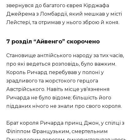
звернувся до багатого єврея Кірджафа
Джейрема з Ломбардії, який мешкав у місті
Лейстері, та отримав у нього зброю й коня.
7 розділ “Айвенго” скорочено
Становище англійського народу за тих часів,
про які ведеться розповідь, було важким.
Король Ричард перебував у полоні у
зрадливого та жорстокого герцога
Австрійського. Навіть місце ув’язнення
Ричарда не було відоме; більшість його
підданих нічого не знали про свого короля.
Брат короля Ричарда принц Джон, у спілці з
Філіппом Французьким, смертельним
Ричардовим ворогом, використовував увесь