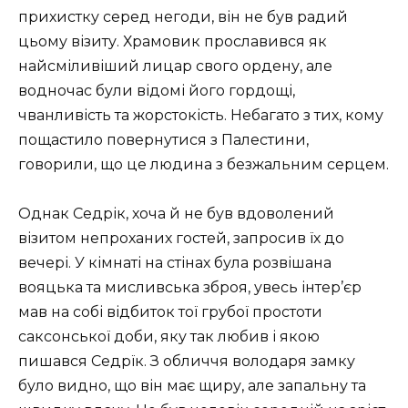
прихистку серед негоди, він не був радий
цьому візиту. Храмовик прославився як
найсміливіший лицар свого ордену, але
водночас були відомі його гордощі,
чванливість та жорстокість. Небагато з тих, кому
пощастило повернутися з Палестини,
говорили, що це людина з безжальним серцем.
Однак Седрік, хоча й не був вдоволений
візитом непроханих гостей, запросив їх до
вечері. У кімнаті на стінах була розвішана
вояцька та мисливська зброя, увесь інтер’єр
мав на собі відбиток тої грубої простоти
саксонської доби, яку так любив і якою
пишався Седрїк. З обличчя володаря замку
було видно, що він має щиру, але запальну та