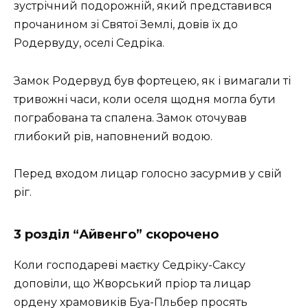
зустрічний подорожній, який представився
прочанином зі Святої Землі, довів їх до
Родервуду, оселі Седріка.
Замок Родервуд був фортецею, як і вимагали ті
тривожні часи, коли оселя щодня могла бути
пограбована та спалена. Замок оточував
глибокий рів, наповнений водою.
Перед входом лицар голосно засурмив у свій
ріг.
3 розділ “Айвенго” скорочено
Коли господареві маєтку Седріку-Саксу
доповіли, що Жворський пріор та лицар
ордену храмовиків Буа-Пльбер просять