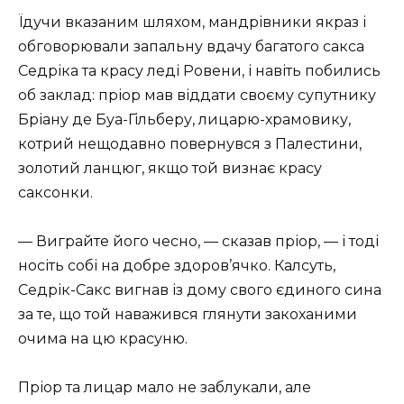
Їдучи вказаним шляхом, мандрівники якраз і
обговорювали запальну вдачу багатого сакса
Седріка та красу леді Ровени, і навіть побились
об заклад: пріор мав віддати своєму супутнику
Бріану де Буа-Гільберу, лицарю-храмовику,
котрий нещодавно повернувся з Палестини,
золотий ланцюг, якщо той визнає красу
саксонки.
— Виграйте його чесно, — сказав пріор, — і тоді
носіть собі на добре здоров’ячко. Калсуть,
Седрік-Сакс вигнав із дому свого єдиного сина
за те, що той наважився глянути закоханими
очима на цю красуню.
Пріор та лицар мало не заблукали, але