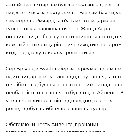
англійські лицарі не були нижчі ані від кого з
тих, хто бився за святу землю. Він сам бачив, як
сам король Ричард та п’ять його лицарів на
турнірі після завоювання Сен-Жан-д’Акра
викликали до бою супротивників і як того дня
кожний із тих лицарів тричі виходив на герць і
кидав додолу трьох супротивників.
Сер Бріян де Буа-Гільбер заперечив, що лише
один лицар скинув його додолу з коня, та й то
це нібито відбулося через простий випадок та
необачність його коня: то був лицар Айвенго. З
усіх шести лицарів він, відповідно до своїх
років, здобув найбільше слави на турнірі.
Обстоюючи честь Айвенго, прочанин