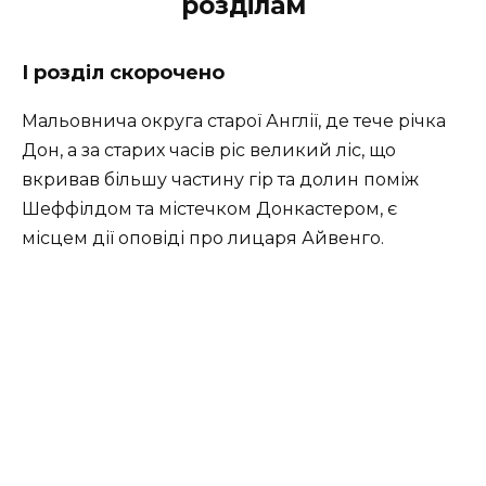
розділам
І розділ скорочено
Мальовнича округа старої Англії, де тече річка
Дон, а за старих часів ріс великий ліс, що
вкривав більшу частину гір та долин поміж
Шеффілдом та містечком Донкастером, є
місцем дії оповіді про лицаря Айвенго.