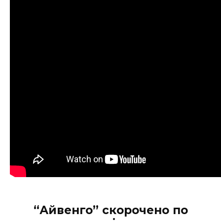
“Айвенго” скорочено по