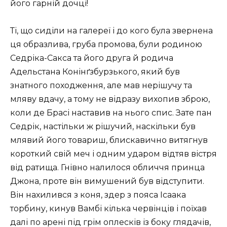
його гарній дочці!
Ті, що сиділи на галереї і до кого була звернена
ця образлива, груба промова, були родиною
Седріка-Сакса та його друга й родича
Адельстана Конінґзбурзького, який був
знатного походження, але мав нерішучу та
мляву вдачу, а тому не відразу вихопив зброю,
коли де Брасі наставив на нього спис. Зате пан
Седрік, настільки ж рішучий, наскільки був
млявий його товариш, блискавично витягнув
короткий свій меч і одним ударом відтяв вістря
від ратища. Гнівно налилося обличчя принца
Джона, проте він вимушений був відступити.
Він нахилився з коня, здер з пояса Ісаака
торбину, кинув Вамбі кілька червінців і поїхав
далі по арені під грім оплесків із боку глядачів,