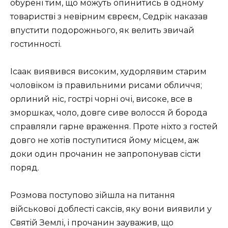
обурені тим, що можуть опинитись в одному
товаристві з невірним євреєм, Седрік наказав
впустити подорожнього, як велить звичай
гостинності.
Ісаак виявився високим, худорлявим старим
чоловіком із правильними рисами обличчя;
орлиний ніс, гострі чорні очі, високе, все в
зморшках, чоло, довге сиве волосся й борода
справляли гарне враження. Проте ніхто з гостей
довго не хотів поступитися йому місцем, аж
доки один прочанин не запропонував сісти
поряд.
Розмова поступово зійшла на питання
військової доблесті саксів, яку вони виявили у
Святій Землі, і прочанин зауважив, що