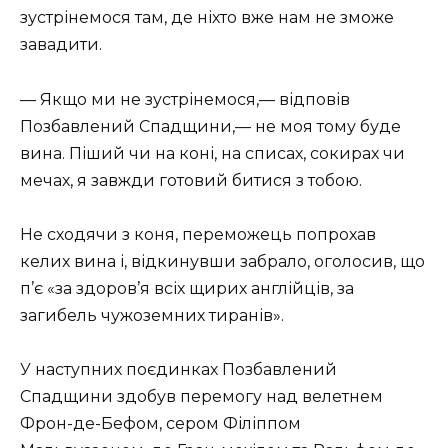
зустрінемося там, де ніхто вже нам не зможе
завадити.
— Якщо ми не зустрінемося,— відповів
Позбавлений Спадщини,— не моя тому буде
вина. Піший чи на коні, на списах, сокирах чи
мечах, я завжди готовий битися з тобою.
Не сходячи з коня, переможець попрохав
келих вина і, відкинувши забрало, оголосив, що
п’є «за здоров’я всіх щирих англійців, за
загибель чужоземних тиранів».
У наступних поєдинках Позбавлений
Спадщини здобув перемогу над велетнем
Фрон-де-Бефом, сером Філіппом