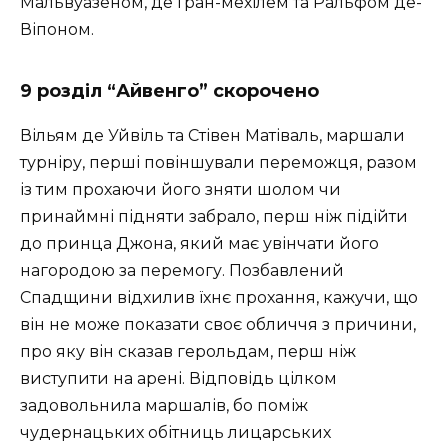
Мальвуазеном, де Гран-мехілем та Ральфом де-
Віпоном.
9 розділ “Айвенго” скорочено
Вільям де Уйвіль та Стівен Матіваль, маршали
турніру, перші повіншували переможця, разом
із тим прохаючи його зняти шолом чи
принаймні підняти забрало, перш ніж підійти
до принца Джона, який має увінчати його
нагородою за перемогу. Позбавлений
Спадщини відхилив їхнє прохання, кажучи, що
він не може показати своє обличчя з причини,
про яку він сказав герольдам, перш ніж
виступити на арені. Відповідь цілком
задовольнила маршалів, бо поміж
чудернацьких обітниць лицарських