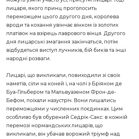
лицаря, якого принц проголосить
переможцем цього другого дня, королева
вроди та кохання увінчає вінком із золотих
платівок на взірець лаврового вінця. Другого
дня лицарські змагання закінчаться, потім
відбудеться виступ лучників, бій биків та інші
народні розваги.
Лицарі, що викликали, повиходили зі своїх
наметів, сіли на коней і, на чолі з Бріяном де
Буа-Гільбером та Мальвуазеном Фрон-де-
Бефом, поїхали назустріч. Вони лишались
переможцями у численних поєдинках. Цим
особливо був обурений Седрік-Сакс: в кожній
перемозі нормандських лицарів, що
викликали, він убачав ворожий тріумф над