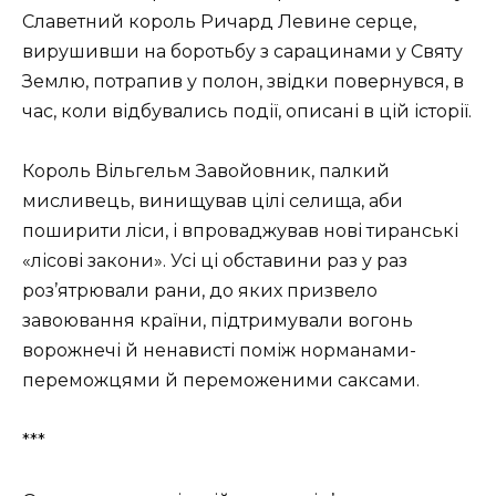
Славетний король Ричард Левине серце,
вирушивши на боротьбу з сарацинами у Святу
Землю, потрапив у полон, звідки повернувся, в
час, коли відбувались події, описані в цій історії.
Король Вільгельм Завойовник, палкий
мисливець, винищував цілі селища, аби
поширити ліси, і впроваджував нові тиранські
«лісові закони». Усі ці обставини раз у раз
роз’ятрювали рани, до яких призвело
завоювання країни, підтримували вогонь
ворожнечі й ненависті поміж норманами-
переможцями й переможеними саксами.
***