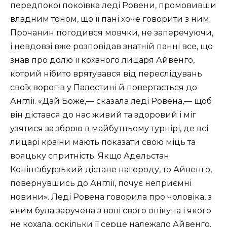
передпокої покоївка леді Ровени, промовивши
владним тоном, що її пані хоче говорити з ним.
Прочанин погодився мовчки, не заперечуючи,
і невдовзі вже розповідав знатній панні все, що
знав про долю її коханого лицаря Айвенго,
котрий нібито врятувався від переслідувань
своїх ворогів у Палестині й повертається до
Англії. «Дай Боже,— сказала леді Ровена,— щоб
він дістався до нас живий та здоровий і міг
узятися за зброю в майбутньому турнірі, де всі
лицарі країни мають показати свою міць та
вояцьку спритність. Якщо Адельстан
Конінґзбурзький дістане нагороду, то Айвенго,
повернувшись до Англії, почує неприємні
новини». Леді Ровена говорила про чоловіка, з
яким була заручена з волі свого опікуна і якого
не кохала, оскільки її серце належало Айвенго.