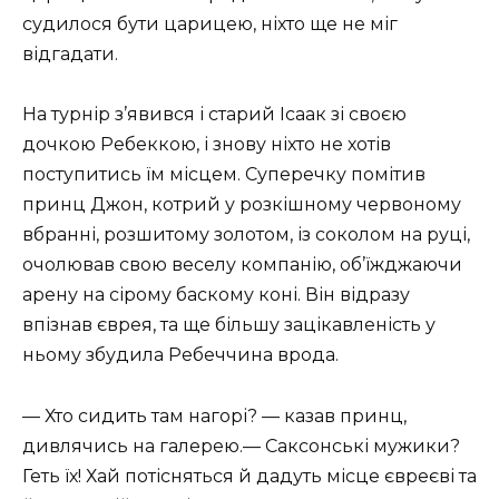
судилося бути царицею, ніхто ще не міг
відгадати.
На турнір з’явився і старий Ісаак зі своєю
дочкою Ребеккою, і знову ніхто не хотів
поступитись їм місцем. Суперечку помітив
принц Джон, котрий у розкішному червоному
вбранні, розшитому золотом, із соколом на руці,
очолював свою веселу компанію, об’їжджаючи
арену на сірому баскому коні. Він відразу
впізнав єврея, та ще більшу зацікавленість у
ньому збудила Ребеччина врода.
— Хто сидить там нагорі? — казав принц,
дивлячись на галерею.— Саксонські мужики?
Геть їх! Хай потісняться й дадуть місце євреєві та