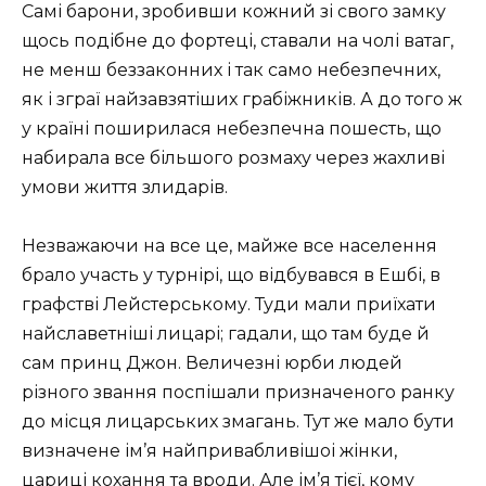
Самі барони, зробивши кожний зі свого замку
щось подібне до фортеці, ставали на чолі ватаг,
не менш беззаконних і так само небезпечних,
як і зграї найзавзятіших грабіжників. А до того ж
у країні поширилася небезпечна пошесть, що
набирала все більшого розмаху через жахливі
умови життя злидарів.
Незважаючи на все це, майже все населення
брало участь у турнірі, що відбувався в Ешбі, в
графстві Лейстерському. Туди мали приїхати
найславетніші лицарі; гадали, що там буде й
сам принц Джон. Величезні юрби людей
різного звання поспішали призначеного ранку
до місця лицарських змагань. Тут же мало бути
визначене ім’я найпривабливішоі жінки,
цариці кохання та вроди. Але ім’я тієї, кому