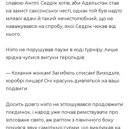
славою Англії. Седрік хотів, аби Адельстан став
на захист саксонської честі, однак той був надто
млявої вдачі й такий нечестолюбний, що не
наважувався на спробу, якої Седрік чекав від
нього.
Ніхто не порушував паузи в ході турніру; лише
зрідка чулися вигуки герольдів:
— Кохання жінкам! Загибель списам! Виходьте,
хоробрі лицарі! Очі красунь дивляться на ваші
подвиги.
Досить довго ніхто не зглошувався продовжити
поєдинок, і народ уже почав ремствувати про
зіпсоване свято, аж раптом з північного боку
почувся звук самотньої сурми, що викликав на