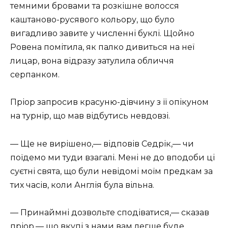
темними бровами та розкішне волосся
каштаново-русявого кольору, що було
вигадливо завите у численні буклі. Щойно
Ровена помітила, як палко дивиться на неї
лицар, вона відразу затулила обличчя
серпанком.
Пріор запросив красуню-дівчину з її опікуном
на турнір, що мав відбутись невдовзі.
— Ще не вирішено,— відповів Седрік,— чи
поїдемо ми туди взагалі. Мені не до вподоби ці
суєтні свята, що були невідомі моїм предкам за
тих часів, коли Англія була вільна.
— Принаймні дозвольте сподіватися,— сказав
пріор,— що вкупі з нами вам легше буде