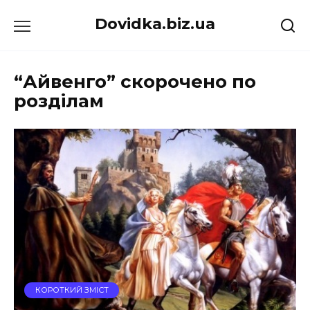
Перейти
Dovidka.biz.ua
до
вмісту
“Айвенго” скорочено по
розділам
КОРОТКИЙ ЗМІСТ