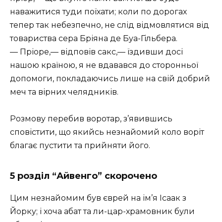
наважитися туди поїхати; коли по дорогах
тепер так небезпечно, не слід відмовлятися від
товариства сера Бріяна де Буа-Гільбера.
— Пріоре,— відповів сакс,— їздивши досі
нашою країною, я не вдавався до сторонньої
допомоги, покладаючись лише на свій добрий
меч та вірних челядників.
Розмову перебив воротар, з’явившись
сповістити, що якийсь незнайомий коло воріт
благає пустити та прийняти його.
5 розділ “Айвенго” скорочено
Цим незнайомим був єврей на ім’я Ісаак з
Йорку; і хоча абат та ли-цар-храмовник були