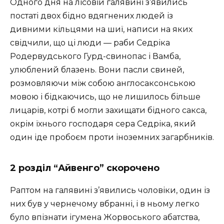
Одного дня на лісовій галявині з’явились
постаті двох бідно вдягнених людей із
дивними кільцями на шиї, написи на яких
свідчили, що ці люди — раби Седріка
Родервудського Гурд-свинопас і Вамба,
улюблений блазень. Вони пасли свиней,
розмовляючи між собою англосаксонською
мовою і бідкаючись, що не лишилось більше
лицарів, котрі б могли захищати бідного сакса,
окрім їхнього господаря сера Седріка, який
один іде пробоєм проти іноземних загарбників.
2 розділ “Айвенго” скорочено
Раптом на галявині з’явились чоловіки, один із
них був у чернечому вбранні, і в ньому легко
було впізнати ігумена Жорвоського абатства,