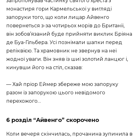
запропонував частинку святого хреста з
монастиря гори Кармельської у вигляді
запоруки того, що коли лицар Айвенго
повернеться з-за чотирьох морів до Британії,
він зобов’язаний буде прийняти виклик Бріяна
де Буа-Гільбера. Усі познімали шапки перед
реліквією. Та храмовник не звернув на неї
жодної уваги. Він зняв із шиї золотий ланцюг і,
кинувши його на стіл, сказав:
— Хай пріор Еймер збереже мою запоруку
разом із запорукою цього невідомого
перехожого…
6 розділ “Айвенго” скорочено
Коли вечеря скінчилась, прочанина зупинила в