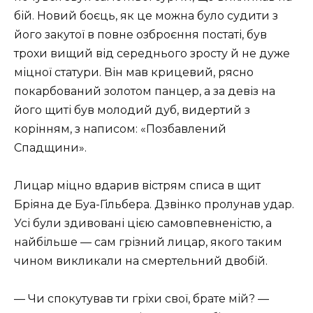
бій. Новий боєць, як це можна було судити з
його закутої в повне озброєння постаті, був
трохи вищий від середнього зросту й не дуже
міцної статури. Він мав крицевий, рясно
покарбований золотом панцер, а за девіз на
його щиті був молодий дуб, видертий з
корінням, з написом: «Позбавлений
Спадщини».
Лицар міцно вдарив вістрям списа в щит
Бріяна де Буа-Гільбера. Дзвінко пролунав удар.
Усі були здивовані цією самовпевненістю, а
найбільше — сам грізний лицар, якого таким
чином викликали на смертельний двобій.
— Чи спокутував ти гріхи свої, брате мій? —