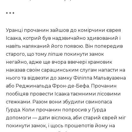
* * *
Уранці прочанин зайшов до комірчини єврея
Ісаака, котрий був надзвичайно здивований і
навіть наляканий його появою. Він попередив
старого, що тому ліпше покинути замок
негайно, адже ще вчора ввечері храмовик
наказав своїм сарацинським слугам напасти на
нього та відвезти до замку Філіппа Мальвуазена
або Реджинальда Фрон-де-Бефа. Прочанин
пообіцяв провести Ісаака таємними лісовими
стежками. Разом вони збудили свинопаса
Гурда. Коли прочанин попросив у Гурда
допомоги — дати віслюка, аби старий єврей міг
покинути замок, і щось прошепотів йому на