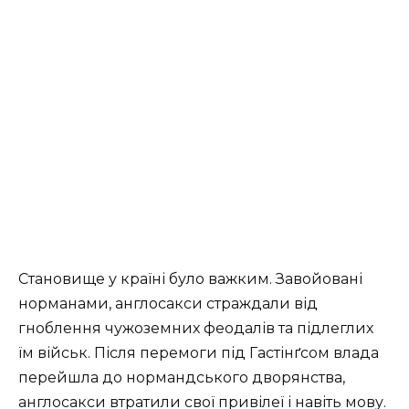
Становище у країні було важким. Завойовані
норманами, англосакси страждали від
гноблення чужоземних феодалів та підлеглих
їм військ. Після перемоги під Гастінґсом влада
перейшла до нормандського дворянства,
англосакси втратили свої привілеї і навіть мову.