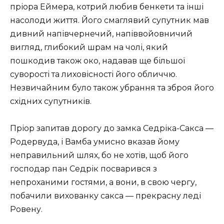
пріора Еймера, котрий любив бенкети та інші
насолоди життя. Його смаглявий супутник мав
дивний напівчернечий, напіввойовничий
вигляд, глибокий шрам на чолі, який
пошкодив також око, надавав ще більшої
суворості та лиховісності його обличчю.
Незвичайним було також убрання та зброя його
східних супутників.
Пріор запитав дорогу до замка Седріка-Сакса —
Родервуда, і Вамба умисно вказав йому
неправильний шлях, бо не хотів, щоб його
господар пан Седрік посварився з
непроханими гостями, а вони, в свою чергу,
побачили вихованку сакса — прекрасну леді
Ровену.