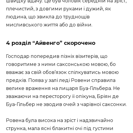
швидку вдачу. Це був чоловік середній на зріст,
плечистий, з довгими руками і дужий, як
людина, що звикла до труднощів
мисливського життя або до війни.
4 розділ “Айвенго” скорочено
Господар попередив пізніх візитерів, що
говоритиме з ними саксонською мовою, бо
вважає за свій обов’язок спілкуватись мовою
предків. Поява у залі леді Ровени справила
велике враження на лицаря Буа-Гільбера. Не
зважаючи на пересторогу її опікуна, Бріян де
Буа-Гільбер не зводив очей з чарівної саксонки.
Ровена була висока на зріст і надзвичайно
струнка, мала ясні блакитні очі під густими