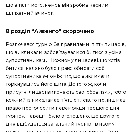
що вітали його, немов він зробив чесний,
шляхетний вчинок.
8 розділ “Айвенго” скорочено
Розпочався турнір. За правилами, п’ять лицарів,
що викликали, зобов’язувалися битися з усіма
супротивниками. Кожному лицареві, що хотів
битися, надано було право обирати собі
супротивника з-поміж тих, що викликали,
торкнувшись його щита. До того ж, коли
присутні лицарі виконають свої обов’язки, тобто
кожний із них зламає п’ять списів, то принц мав
право проголосити переможця першого дня
турніру. Нарешті, було оголошено, що другого
дня відбудеться загальний турнір і в ньому
можуть узяти участь усі, присутні лицарі. Тоді