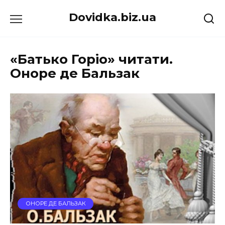
Перейти
Dovidka.biz.ua
до
вмісту
«Батько Горіо» читати.
Оноре де Бальзак
ОНОРЕ ДЕ БАЛЬЗАК