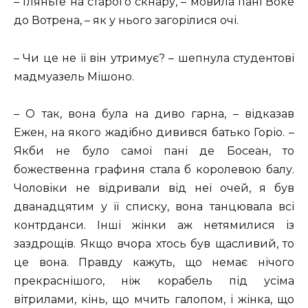
– Гляньте на старого скнару, – мовила пані Воке
до Вотрена, – як у нього загорілися очі.
– Чи це не її він утримує? – шепнула студентові
мадмуазель Мішоно.
– О так, вона була на диво гарна, – відказав
Ежен, на якого жадібно дивився батько Горіо. –
Якби не було самої пані де Босеан, то
божественна графиня стала б королевою балу.
Чоловіки не відривали від неї очей, я був
дванадцятим у її списку, вона танцювала всі
контрданси. Інші жінки аж нетямилися із
заздрощів. Якщо вчора хтось був щасливий, то
це вона. Правду кажуть, що немає нічого
прекраснішого, ніж корабель під усіма
вітрилами, кінь, що мчить галопом, і жінка, що