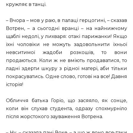
кружляє в танці.
– Вчора – мов у раю, в палаці герцогині, – сказав
Вотрен, – а сьогодні вранці – на найнижчому
щаблі недолі, у лихваря: отакі парижанки! Якщо
їхні чоловіки не можуть задовольнити їхньої
невситимої жадоби розкошів, то вони
продаються. Коли ж не вміють продаватися, то
ладні здерти шкуру з рідної матері, аби тільки
покрасуватись. Одне слово, готові на все! Давня
історія!
Обличчя батька Горіо, що засяяло, як сонце,
коли він слухав студента, одразу спохмурніло
після жорстокого зауваження Вотрена.
– Ну, – сказала пані Воке, – а що ж воно все-таки