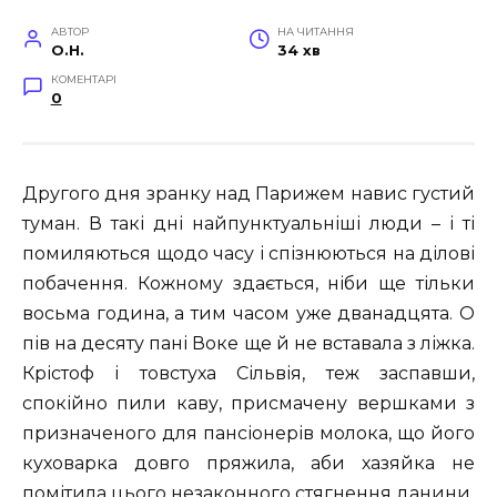
АВТОР
НА ЧИТАННЯ
O.H.
34 хв
КОМЕНТАРІ
0
Другого дня зранку над Парижем навис густий
туман. В такі дні найпунктуальніші люди – і ті
помиляються щодо часу і спізнюються на ділові
побачення. Кожному здається, ніби ще тільки
восьма година, а тим часом уже дванадцята. О
пів на десяту пані Воке ще й не вставала з ліжка.
Крістоф і товстуха Сільвія, теж заспавши,
спокійно пили каву, присмачену вершками з
призначеного для пансіонерів молока, що його
куховарка довго пряжила, аби хазяйка не
помітила цього незаконного стягнення данини.