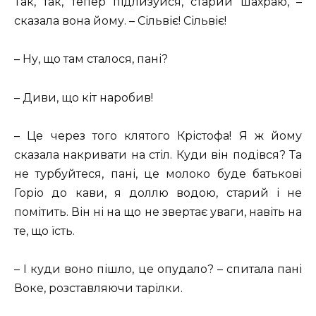
Так, так, тепер підлизуйся, старий шахраю, –
сказала вона йому. – Сільвіє! Сільвіє!
– Ну, що там сталося, пані?
– Диви, що кіт наробив!
– Це через того клятого Крістофа! Я ж йому
сказала накривати на стіл. Куди він подівся? Та
не турбуйтеся, пані, це молоко буде батькові
Горіо до кави, я доллю водою, старий і не
помітить. Він ні на що не звертає уваги, навіть на
те, що їсть.
– І куди воно пішло, це опудало? – спитала пані
Воке, розставляючи тарілки.