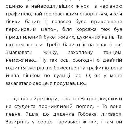
однією з найвродливіших жінок, із чарівною
графинею, найпрекраснішим створінням, яке я
тільки бачив. Її волосся було прикрашене
персиковим цвітом, біля корсажа теж був
пришпилений букет живих, духмяних квітів. Та
що там казати! Треба бачити її на власні очі!
Змалювати жінку, захоплену танцем,
неможливо… Ну так ось, сьогодні о дев’ятій
годині я зустрів цю божественну графиню: вона
йшла пішком по вулиці Гре. О, як у мене
закалатало серце, я подумав, що…
– …що вона йде сюди, – сказав Вотрен, кидаючи
на студента проникливий погляд. – То вона,
певне, йшла до дядечка Гобсека, лихваря.
Зазирніть у серце паризької жінки, і там ви