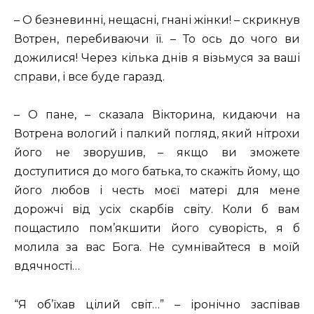
– О безневинні, нещасні, гнані жінки! – скрикнув
Вотрен, перебиваючи її. – То ось до чого ви
дожилися! Через кілька днів я візьмуся за ваші
справи, і все буде гаразд.
– О пане, – сказала Вікторина, кидаючи на
Вотрена вологий і палкий погляд, який нітрохи
його не зворушив, – якщо ви зможете
доступитися до мого батька, то скажіть йому, що
його любов і честь моєї матері для мене
дорожчі від усіх скарбів світу. Коли б вам
пощастило пом’якшити його суворість, я б
молила за вас Бога. Не сумнівайтеся в моїй
вдячності…
“Я об’їхав цілий світ…” – іронічно заспівав