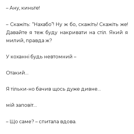
– Ану, киньте!
– Скажіть: “Нахабо”! Ну ж бо, скажіть! Скажіть же!
Давайте я теж буду накривати на стіл. Який я
милий, правда ж?
У коханні будь невтомний –
Отакий…
Я тільки-но бачив щось дуже дивне…
мій заповіт…
– Що саме? – спитала вдова.