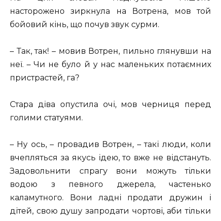
насторожено зиркнула на Вотрена, мов той
бойовий кінь, що почув звук сурми.
– Так, так! – мовив Вотрен, пильно глянувши на
неї. – Чи не було й у нас маленьких потаємних
пристрастей, га?
Стара діва опустила очі, мов черниця перед
голими статуями.
– Ну ось, – провадив Вотрен, – такі люди, коли
вчепляться за якусь ідею, то вже не відстануть.
Задовольнити спрагу вони можуть тільки
водою з певного джерела, частенько
каламутного. Вони ладні продати дружин і
дітей, свою душу запродати чортові, аби тільки