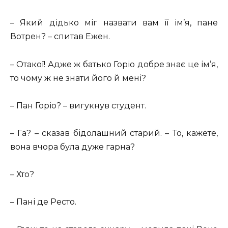
– Який дідько міг назвати вам її ім’я, пане
Вотрен? – спитав Ежен.
– Отакої! Адже ж батько Горіо добре знає це ім’я,
то чому ж не знати його й мені?
– Пан Горіо? – вигукнув студент.
– Га? – сказав бідолашний старий. – То, кажете,
вона вчора була дуже гарна?
– Хто?
– Пані де Ресто.