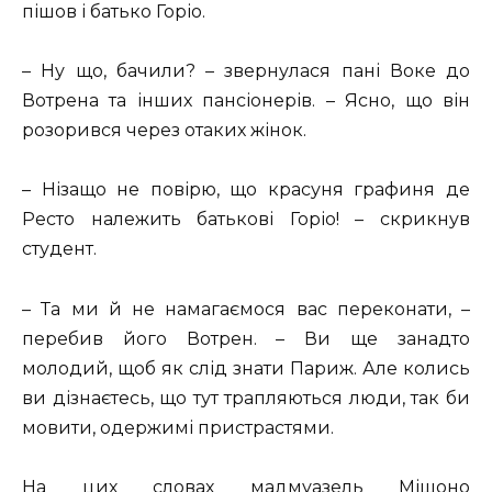
пішов і батько Горіо.
– Ну що, бачили? – звернулася пані Воке до
Вотрена та інших пансіонерів. – Ясно, що він
розорився через отаких жінок.
– Нізащо не повірю, що красуня графиня де
Ресто належить батькові Горіо! – скрикнув
студент.
– Та ми й не намагаємося вас переконати, –
перебив його Вотрен. – Ви ще занадто
молодий, щоб як слід знати Париж. Але колись
ви дізнаєтесь, що тут трапляються люди, так би
мовити, одержимі пристрастями.
На цих словах мадмуазель Мішоно