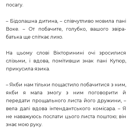
посагу.
– Бідолашна дитина, – співчутливо мовила пані
Воке. – От побачите, голубко, вашого звіра-
батька ще спіткає лихо.
На цьому слові Вікторинині очі зросилися
слізьми, і вдова, помітивши знак пані Кутюр,
прикусила язика.
– Якби нам тільки пощастило побачитися з ним,
якби я мала змогу з ним поговорити й
передати прощального листа його дружини, –
вела далі вдова інтендантського комісара. – Я
не наважуюсь послати цього листа поштою; він
знає мою руку.