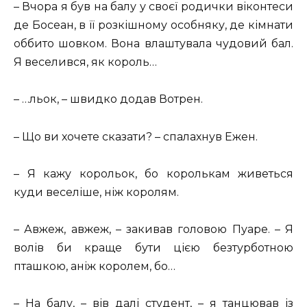
– Вчора я був на балу у своєї родички віконтеси
де Босеан, в її розкішному особняку, де кімнати
оббито шовком. Вона влаштувала чудовий бал.
Я веселився, як король…
– …льок, – швидко додав Вотрен.
– Що ви хочете сказати? – спалахнув Ежен.
– Я кажу корольок, бо королькам живеться
куди веселіше, ніж королям.
– Авжеж, авжеж, – закивав головою Пуаре. – Я
волів би краще бути цією безтурботною
пташкою, аніж королем, бо…
– На балу, – вів далі студент, – я танцював із