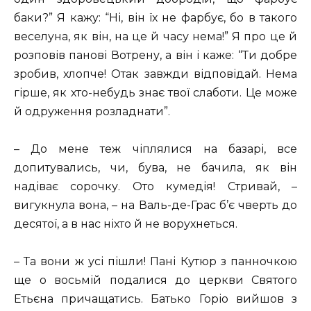
баки?” Я кажу: “Ні, він їх не фарбує, бо в такого
веселуна, як він, на це й часу нема!” Я про це й
розповів панові Вотрену, а він і каже: “Ти добре
зробив, хлопче! Отак завжди відповідай. Нема
гірше, як хто-небудь знає твої слаботи. Це може
й одруження розладнати”.
– До мене теж чіплялися на базарі, все
допитувались, чи, бува, не бачила, як він
надіває сорочку. Ото кумедія! Стривай, –
вигукнула вона, – на Валь-де-Грас б’є чверть до
десятої, а в нас ніхто й не ворухнеться.
– Та вони ж усі пішли! Пані Кутюр з панночкою
ще о восьмій подалися до церкви Святого
Етьєна причащатись. Батько Горіо вийшов з