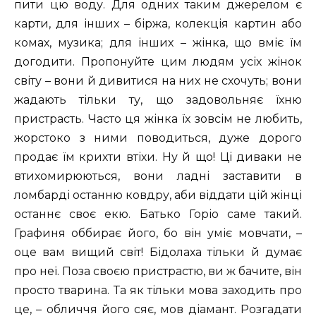
пити цю воду. Для одних таким джерелом є
карти, для інших – біржа, колекція картин або
комах, музика; для інших – жінка, що вміє їм
догодити. Пропонуйте цим людям усіх жінок
світу – вони й дивитися на них не схочуть; вони
жадають тільки ту, що задовольняє їхню
пристрасть. Часто ця жінка їх зовсім не любить,
жорстоко з ними поводиться, дуже дорого
продає їм крихти втіхи. Ну й що! Ці диваки не
втихомирюються, вони ладні заставити в
ломбарді останню ковдру, аби віддати цій жінці
останнє своє екю. Батько Горіо саме такий.
Графиня оббирає його, бо він уміє мовчати, –
оце вам вищий світ! Бідолаха тільки й думає
про неї. Поза своєю пристрастю, ви ж бачите, він
просто тварина. Та як тільки мова заходить про
це, – обличчя його сяє, мов діамант. Розгадати