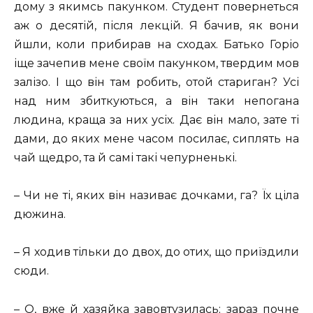
дому з якимсь пакунком. Студент повернеться
аж о десятій, після лекцій. Я бачив, як вони
йшли, коли прибирав на сходах. Батько Горіо
іще зачепив мене своїм пакунком, твердим мов
залізо. І що він там робить, отой стариган? Усі
над ним збиткуються, а він таки непогана
людина, краща за них усіх. Дає він мало, зате ті
дами, до яких мене часом посилає, сиплять на
чай щедро, та й самі такі чепурненькі.
– Чи не ті, яких він називає дочками, га? Їх ціла
дюжина.
– Я ходив тільки до двох, до отих, що приїздили
сюди.
– О, вже й хазяйка завовтузилась; зараз почне