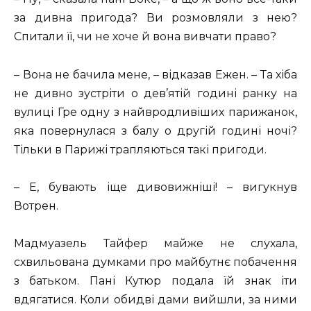
за дивна пригода? Ви розмовляли з нею?
Спитали її, чи не хоче й вона вивчати право?
– Вона не бачила мене, – відказав Ежен. – Та хіба
не дивно зустріти о дев’ятій годині ранку на
вулиці Гре одну з найвродливіших парижанок,
яка повернулася з балу о другій годині ночі?
Тільки в Парижі трапляються такі пригоди.
– Е, бувають іще дивовижніші! – вигукнув
Вотрен.
Мадмуазель Тайфер майже не слухала,
схвильована думками про майбутнє побачення
з батьком. Пані Кутюр подала їй знак іти
вдягатися. Коли обидві дами вийшли, за ними