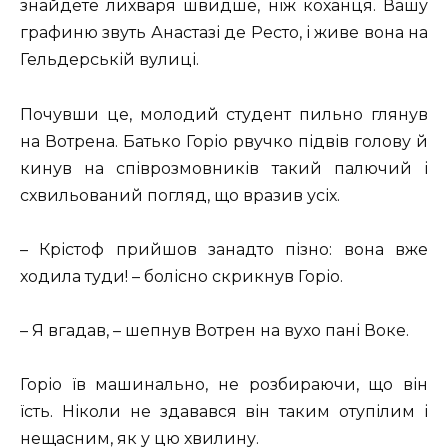
знайдете лихваря швидше, ніж коханця. Вашу
графиню звуть Анастазі де Ресто, і живе вона на
Гельдерській вулиці.
Почувши це, молодий студент пильно глянув
на Вотрена. Батько Горіо рвучко підвів голову й
кинув на співрозмовників такий палючий і
схвильований погляд, що вразив усіх.
– Крістоф прийшов занадто пізно: вона вже
ходила туди! – болісно скрикнув Горіо.
– Я вгадав, – шепнув Вотрен на вухо пані Воке.
Горіо їв машинально, не розбираючи, що він
їсть. Ніколи не здавався він таким отупілим і
нещасним, як у цю хвилину.