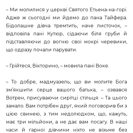
– Ми молилися у церкві Святого Етьена-на-горі.
Адже ж сьогодні ми йдемо до пана Тайфера.
Бідолашне дівча тремтить, наче листочок, –
відповіла пані Кутюр, сідаючи біля груби й
підставляючи до вогню свої мокрі черевики,
що одразу почали парувати.
– Грійтеся, Вікторино, – мовила пані Воке.
– То добре, мадмуазель, що ви молите Бога
зм’якшити серце вашого батька, – озвався
Вотрен, присуваючи сирітці стільця. – Та цього
замало. Вам потрібен друг, який поговорив би з
цією свинею, з тим недолюдком, що, кажуть,
має три мільйони, а не дає вам посагу. В наші
часи й гарної дівчини ніхто не візьме без