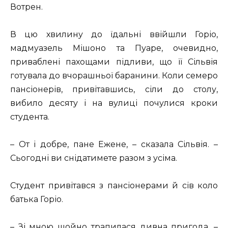
Вотрен.
В цю хвилину до їдальні ввійшли Горіо,
мадмуазель Мішоно та Пуаре, очевидно,
приваблені пахощами підливи, що її Сільвія
готувала до вчорашньої баранини. Коли семеро
пансіонерів, привітавшись, сіли до столу,
вибило десяту і на вулиці почулися кроки
студента.
– От і добре, пане Ежене, – сказала Сільвія. –
Сьогодні ви снідатимете разом з усіма.
Студент привітався з пансіонерами й сів коло
батька Горіо.
– Зі мною щойно трапилася дивна пригода, –