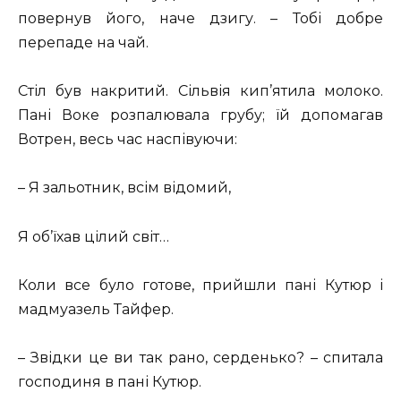
повернув його, наче дзигу. – Тобі добре
перепаде на чай.
Стіл був накритий. Сільвія кип’ятила молоко.
Пані Воке розпалювала грубу; їй допомагав
Вотрен, весь час наспівуючи:
– Я зальотник, всім відомий,
Я об’їхав цілий світ…
Коли все було готове, прийшли пані Кутюр і
мадмуазель Тайфер.
– Звідки це ви так рано, серденько? – спитала
господиня в пані Кутюр.