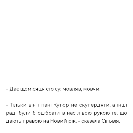
– Дає щомісяця сто су: мовляв, мовчи.
– Тільки він і пані Кутюр не скупердяги, а інші
раді були б одібрати в нас лівою рукою те, що
дають правою на Новий рік, – сказала Сільвія.