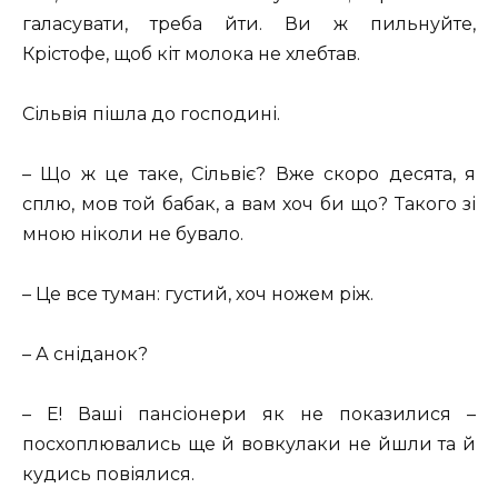
галасувати, треба йти. Ви ж пильнуйте,
Крістофе, щоб кіт молока не хлебтав.
Сільвія пішла до господині.
– Що ж це таке, Сільвіє? Вже скоро десята, я
сплю, мов той бабак, а вам хоч би що? Такого зі
мною ніколи не бувало.
– Це все туман: густий, хоч ножем ріж.
– А сніданок?
– Е! Ваші пансіонери як не показилися –
посхоплювались ще й вовкулаки не йшли та й
кудись повіялися.