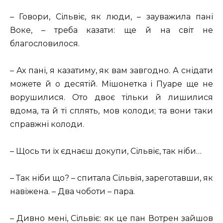
– Говори, Сільвіє, як люди, – зауважила пані
Воке, – треба казати: ще й на світ не
благословилося.
– Ах пані, я казатиму, як вам завгодно. А снідати
можете й о десятій. Мішонетка і Пуаре ще не
ворушилися. Ото двоє тільки й лишилися
вдома, та й ті сплять, мов колоди; та вони таки
справжні колоди.
– Щось ти їх єднаєш докупи, Сільвіє, так ніби…
– Так ніби що? – спитала Сільвія, зареготавши, як
навіжена. – Два чоботи – пара.
– Дивно мені, Сільвіє: як це пан Вотрен зайшов