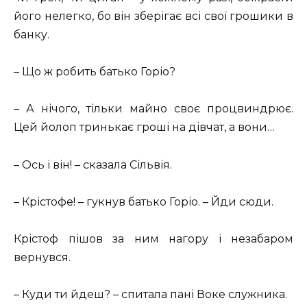
його нелегко, бо він зберігає всі свої грошики в
банку.
– Що ж робить батько Горіо?
– А нічого, тільки майно своє процвиндрює.
Цей йолоп тринькає гроші на дівчат, а вони…
– Ось і він! – сказала Сільвія.
– Крістофе! – гукнув батько Горіо. – Йди сюди.
Крістоф пішов за ним нагору і незабаром
вернувся.
– Куди ти йдеш? – спитала пані Воке служника.