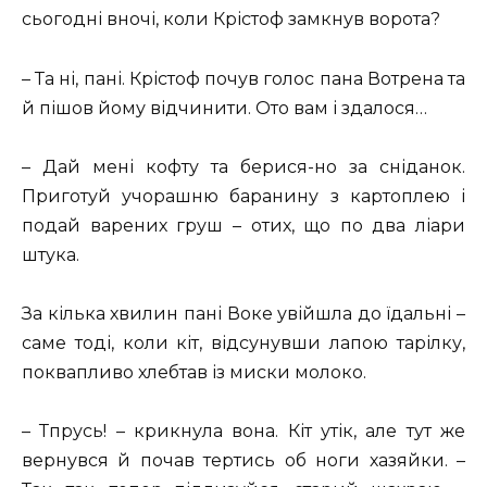
сьогодні вночі, коли Крістоф замкнув ворота?
– Та ні, пані. Крістоф почув голос пана Вотрена та
й пішов йому відчинити. Ото вам і здалося…
– Дай мені кофту та берися-но за сніданок.
Приготуй учорашню баранину з картоплею і
подай варених груш – отих, що по два ліари
штука.
За кілька хвилин пані Воке увійшла до їдальні –
саме тоді, коли кіт, відсунувши лапою тарілку,
поквапливо хлебтав із миски молоко.
– Тпрусь! – крикнула вона. Кіт утік, але тут же
вернувся й почав тертись об ноги хазяйки. –