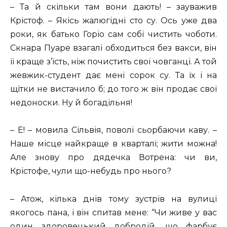
– Та й скільки там вони дають! – зауважив
Крістоф. – Якісь жалюгідні сто су. Ось уже два
роки, як батько Горіо сам собі чистить чоботи.
Скнара Пуаре взагалі обходиться без вакси, він
її краще з’їсть, ніж почистить свої човганці. А той
жевжик-студент дає мені сорок су. Та їх і на
щітки не вистачило б; до того ж він продає свої
недоноски. Ну й богадільня!
– Е! – мовила Сільвія, поволі сьорбаючи каву. –
Наше місце найкраще в кварталі; жити можна!
Але знову про дядечка Вотрена: чи ви,
Крістофе, чули що-небудь про нього?
– Атож, кілька днів тому зустрів на вулиці
якогось пана, і він спитав мене: “Чи живе у вас
один здоровецький добродій, що фарбує