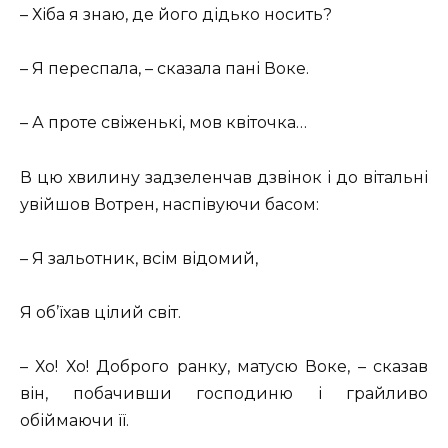
– Хіба я знаю, де його дідько носить?
– Я переспала, – сказала пані Воке.
– А проте свіженькі, мов квіточка…
В цю хвилину задзеленчав дзвінок і до вітальні
увійшов Вотрен, наспівуючи басом:
– Я зальотник, всім відомий,
Я об’їхав цілий світ.
– Хо! Хо! Доброго ранку, матусю Воке, – сказав
він, побачивши господиню і грайливо
обіймаючи її.