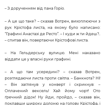
– З дорученням від пана Горіо.
– А це що таке? – сказав Вотрен, вихоплюючи з
рук Крістофа листа, на якому було написано:
“Графині Анастазі де Ресто”. – І куди ж ти йдеш?..
– спитав він, повертаючи Крістофові листа.
– На Гельдерську вулицю. Мені наказано
віддати це у власні руки графині.
– А що там усередині? – сказав Вотрен,
розглядаючи листа проти світла. – Банкнота? Ні!
– Він заглянув у конверт і скрикнув: –
Оплачений вексель! Хай йому чорт! Ото
ґречний дідок! Ну йди, пройдо, – сказав він,
поклавши широку долоню на голову Крістофа, і