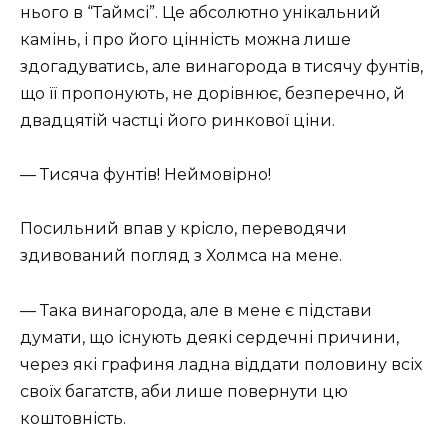
нього в “Таймсі”. Це абсолютно унікальний
камінь, і про його цінність можна лише
здогадуватись, але винагорода в тисячу фунтів,
що її пропонують, не дорівнює, безперечно, й
двадцятій частці його ринкової ціни.
— Тисяча фунтів! Неймовірно!
Посильний впав у крісло, переводячи
здивований погляд з Холмса на мене.
— Така винагорода, але в мене є підстави
думати, що існують деякі сердечні причини,
через які графиня ладна віддати половину всіх
своїх багатств, аби лише повернути цю
коштовність.