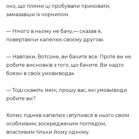
око, що плями ці пробували приховати,
замазавши їх чорнилом.
— Нічого в ньому не бачу,— сказав я,
повертаючи капелюх своєму другові.
— Навпаки, Вотсоне, ви бачите все. Проте ви не
робите висновків з того, що бачите. Ви надто
боязкі в своїх умовиводах.
— Тоді скажіть мені, прошу вас, які умовиводи
робите ви?
Холмс підняв капелюх і втупився в нього своїм
особливим, зосередженим поглядом,
властивим тільки йому одному.