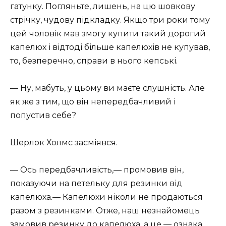
гатунку. Погляньте, лишень, на цю шовкову
стрічку, чудову підкладку. Якщо три роки тому
цей чоловік мав змогу купити такий дорогий
капелюх і відтоді більше капелюхів не купував,
то, безперечно, справи в нього кепські.
— Ну, мабуть, у цьому ви маєте слушність. Але
як же з тим, що він непередбачливий і
попустив себе?
Шерлок Холмс засміявся.
— Ось передбачливість,— промовив він,
показуючи на петельку для резинки від
капелюха.— Капелюхи ніколи не продаються
разом з резинками. Отже, наш незнайомець
замовив резинку до капелюха, а це — ознака