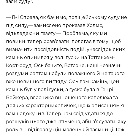
зали суду”.
— Гм! Справа, як бачимо, поліцейському суду не
під силу,— замислено проказав Холмс,
відкладаючи газету.— Проблема, яку ми
повинні тепер розв’язати, полягає в тому, щоб
визначити послідовність подій, унаслідок яких
камінь опинився у волі гуски на Тоттенхем-
Корт-роуд. Ось бачите, Вотсоне, наші незначні
роздуми раптом набули поважного й не такого
вже невинного вигляду. Ось вам камінь, цей
камінь був у волі гуски, а гуска була в Генрі
Бейкера, власника виношеного капелюха та
деяких характерних звичок, що їх описанням я
вам надокучив. Тепер нам слід удатися до
розшуків цього джентльмена, аби з’ясувати, яку
роль він відіграв у цій маленькій таємниці. Тож