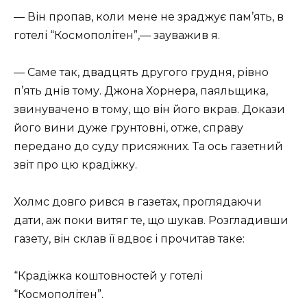
— Він пропав, коли мене не зраджує пам’ять, в
готелі “Космополітен”,— зауважив я.
— Саме так, двадцять другого грудня, рівно
п’ять днів тому. Джона Хорнера, паяльщика,
звинувачено в тому, що він його вкрав. Докази
його вини дуже грунтовні, отже, справу
передано до суду присяжних. Та ось газетний
звіт про цю крадіжку.
Холмс довго рився в газетах, проглядаючи
дати, аж поки витяг те, що шукав. Розгладивши
газету, він склав її вдвоє і прочитав таке:
“Крадіжка коштовностей у готелі
“Космополітен”.