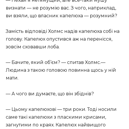
— Нехай я нетямущий, але все-таки мушу
визнати — не розумію вас. З чого, наприклад,
ви взяли, що власник капелюха — розумний?
Замість відповіді Холмс надів капелюха собі на
голову. Капелюх опустився аж на перенісся,
зовсім сховавши лоба.
— Бачите, який об’єм? — спитав Холмс.—
Людина з такою головою повинна щось у ній
мати.
— А чого ви думаєте, що він збіднів?
— Цьому капелюхові — три роки. Тоді носили
саме такі капелюхи з пласкими крисами,
загнутими по краях. Капелюх найвищого