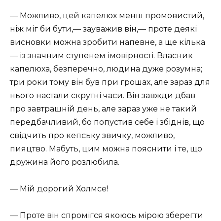
— Можливо, цей капелюх менш промовистий,
ніж міг би бути,— зауважив він,— проте деякі
висновки можна зробити напевне, а ще кілька
— із значним ступенем імовірності. Власник
капелюха, безперечно, людина дуже розумна;
три роки тому він був при грошах, але зараз для
нього настали скрутні часи. Він завжди дбав
про завтрашній день, але зараз уже не такий
передбачливий, бо попустив себе і збіднів, що
свідчить про кепську звичку, можливо,
пияцтво. Мабуть, цим можна пояснити і те, що
дружина його розлюбила.
— Мій дорогий Холмсе!
— Проте він спромігся якоюсь мірою зберегти