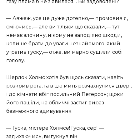
газу пляма б не з’явилася… Ви задоволені?
— Авжеж, усе це дуже дотепно,— промовив я,
сміючись,— але ви тільки що сказали,— тут
немає злочину, нікому не заподіяно шкоди,
коли не брати до уваги незнайомого, який
утратив гуску,— отже, ви марно сушили собі
голову.
Шерлок Холмс хотів був щось сказати, навіть
розкрив рота, та в цю мить розчахнулися двері,
і до кімнати вбіг посильний Петерсон; щоки
його пашіли, на обличчі застиг вираз
безмежного здивування.
— Гуска, містере Холмсе! Гуска, сер! —
задихаючись, вигукнув він.