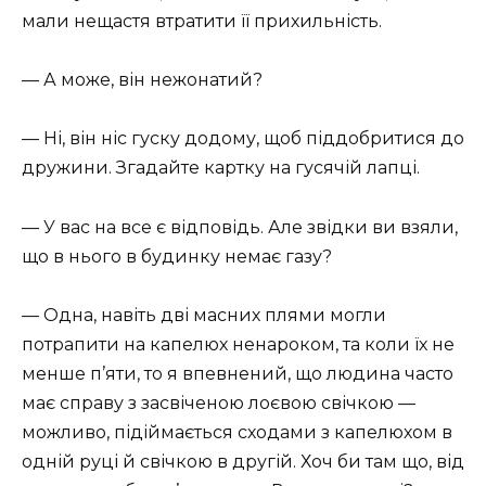
мали нещастя втратити її прихильність.
— А може, він нежонатий?
— Ні, він ніс гуску додому, щоб піддобритися до
дружини. Згадайте картку на гусячій лапці.
— У вас на все є відповідь. Але звідки ви взяли,
що в нього в будинку немає газу?
— Одна, навіть дві масних плями могли
потрапити на капелюх ненароком, та коли їх не
менше п’яти, то я впевнений, що людина часто
має справу з засвіченою лоєвою свічкою —
можливо, підіймається сходами з капелюхом в
одній руці й свічкою в другій. Хоч би там що, від