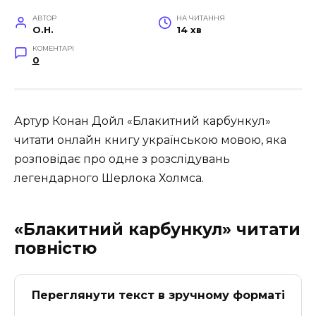
АВТОР
НА ЧИТАННЯ
O.H.
14 хв
КОМЕНТАРІ
0
Артур Конан Дойл «Блакитний карбункул»
читати онлайн книгу українською мовою, яка
розповідає про одне з розслідувань
легендарного Шерлока Холмса.
«Блакитний карбункул» читати
повністю
Переглянути текст в зручному форматі