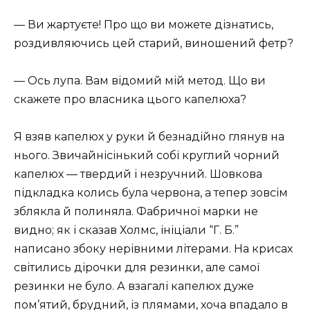
— Ви жартуєте! Про що ви можете дізнатись,
роздивляючись цей старий, виношений фетр?
— Ось лупа. Вам відомий мій метод. Що ви
скажете про власника цього капелюха?
Я взяв капелюх у руки й безнадійно глянув на
нього. Звичайнісінький собі круглий чорний
капелюх — твердий і незручний. Шовкова
підкладка колись була червона, а тепер зовсім
зблякла й полиняла. Фабричної марки не
видно; як і сказав Холмс, ініціали “Г. Б.”
написано збоку нерівними літерами. На крисах
світились дірочки для резинки, але самої
резинки не було. А взагалі капелюх дуже
пом’ятий, брудний, із плямами, хоча впадало в