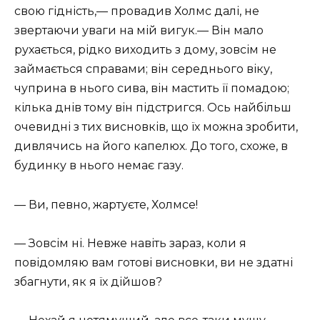
свою гідність,— провадив Холмс далі, не
звертаючи уваги на мій вигук.— Він мало
рухається, рідко виходить з дому, зовсім не
займається справами; він середнього віку,
чуприна в нього сива, він мастить її помадою;
кілька днів тому він підстригся. Ось найбільш
очевидні з тих висновків, що їх можна зробити,
дивлячись на його капелюх. До того, схоже, в
будинку в нього немає газу.
— Ви, певно, жартуєте, Холмсе!
— Зовсім ні. Невже навіть зараз, коли я
повідомляю вам готові висновки, ви не здатні
збагнути, як я їх дійшов?