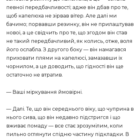
певної передбачливості; адже він дбав про те,
щоб капелюха не зірвав вітер. Але далі ми
бачимо; порвавши резинку, він не прилаштував
нової, а це свідчить про те, що згодом він став
не такий передбачливий, як колись, отже, воля
його ослабла. З другого боку — він намагався
приховати плями на капелюсі, замазавши їх
чорнилом, а це доводить, що гідності він ще
остаточно не втратив.
— Ваші міркування ймовірні.
— Далі. Те, що він середнього віку, що чуприна в
нього сива, що він недавно підстригся і що
вживає помаду — все стає зрозумілим, коли
пильно оглянути спідню частину підкладки. В