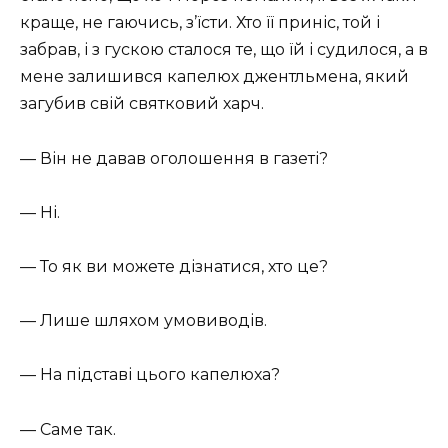
краще, не гаючись, з’їсти. Хто її приніс, той і
забрав, і з гускою сталося те, що їй і судилося, а в
мене залишився капелюх джентльмена, який
загубив свій святковий харч.
— Він не давав оголошення в газеті?
— Ні.
— То як ви можете дізнатися, хто це?
— Лише шляхом умовиводів.
— На підставі цього капелюха?
— Саме так.