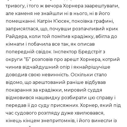
тривогу, і того ж вечора Хорнера заарештували,
але каменя не знайшли ні в нього, ні в його
помешканні. Катрін К’юсек, покоївка графині,
заприсяглася, що, почувши розпачливий крик
Райдера, коли той помітив крадіжку, вбігла до
кімнати і побачила все так, як описав
попередній свідок. Інспектор Бредстріт з
округи “Б” розповів про арешт Хорнера, котрий
чинив відчайдушний опір і якнайрішучіше
доводив свою невинність. Оскільки стало
відомо, що арештований раніше відбував
покарання за крадіжки, мировий суддя
відмовився нашвидку розбирати цю справу і
передав її до суду присяжних. Хорнер, який під
час судового розгляду дуже хвилювався,
кінець кінцем знепритомнів, і його винесли із