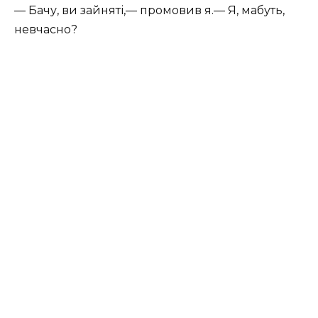
— Бачу, ви зайняті,— промовив я.— Я, мабуть,
невчасно?