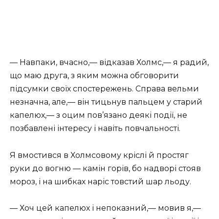
— Навпаки, вчасно,— відказав Холмс,— я радий,
що маю друга, з яким можна обговорити
підсумки своїх спостережень. Справа вельми
незначна, але,— він тицьнув пальцем у старий
капелюх,— з оцим пов’язано деякі події, не
позбавлені інтересу і навіть повчальності.
Я вмостився в Холмсовому кріслі й простяг
руки до вогню — камін горів, бо надворі стояв
мороз, і на шибках наріс товстий шар льоду.
— Хоч цей капелюх і непоказний,— мовив я,—