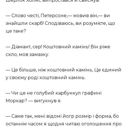
Шерлок Холмс випростався й свиснув.
— Слово честі, Петерсоне,— мовив він,— ви
знайшли скарб! Сподіваюсь, ви розумієте, що
це таке?
— Діамант, сер! Коштовний камінь! Він ріже
скло, мов замазку.
— Це більше, ніж коштовний камінь, Це єдиний
у своєму роді коштовний камінь.
— Чи це не голубий карбункул графині
Моркар? — вигукнув я.
— Саме так, мені відомі йогр розмір і форма, бо
останнім часом я щодня читаю оголошення про