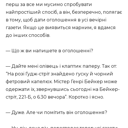
перш за все ми мусимо спробувати
найпростіший спосіб, а він, безперечно, полягає
в тому, щоб дати оголошення в усі вечірні
газети. Якщо це виявиться марним, я вдамся
до інших способів.
— Що ж ви напишете в оголошенні?
— Дайте мені олівець і клаптик паперу. Так от:
“На розі Гудж-стріт знайдено гуску й чорний
фетровий капелюх. Містер Генрі Бейкер може
одержати їх, звернувшись сьогодні на Бейкер-
стріт, 221-Б, о 6.30 вечора”. Коротко і ясно.
— Дуже. Але чи помітить він оголошення?