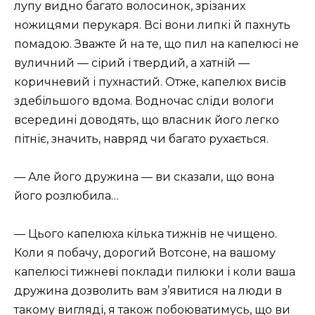
лупу видно багато волосинок, зрізаних
ножицями перукаря. Всі вони липкі й пахнуть
помадою. Зважте й на те, що пил на капелюсі не
вуличний — сірий і твердий, а хатній —
коричневий і пухнастий. Отже, капелюх висів
здебільшого вдома. Водночас сліди вологи
всередині доводять, що власник його легко
пітніє, значить, навряд чи багато рухається.
— Але його дружина — ви сказали, що вона
його розлюбила…
— Цього капелюха кілька тижнів не чищено.
Коли я побачу, дорогий Вотсоне, на вашому
капелюсі тижневі поклади пилюки і коли ваша
дружина дозволить вам з’явитися на люди в
такому вигляді, я також побоюватимусь, що ви