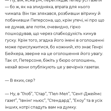
— Ну, він, ясна річ, переглядає тепер усі газети
— бо ж, як на злидняка, втрата для нього
чимала. Він так злякався, розбивши вітрину й
побачивши Петерсона, що, крім утечі, ні про що
не думав, але потім, очевидно, гірко
пошкодував, що через слабкодухість кинув
гуску. Крім того, згадка його імені в оголошенні
може прислужитися, бо кожний, хто знає Генрі
Бейкера, зверне на це оголошення його увагу.
Так от, Петерсоне, біжіть у бюро оголошень,
нехай вони опублікують це у вечірніх газетах.
— В яких, сер?
— Ну, в “Глоб”, “Стар”, “Пел-Мел”, “Сент-Джеймс
газет”, “Івнінг ньюс”, “Стендард”, “Екоу” та в усіх
інших, котрі спадуть вам на думку.