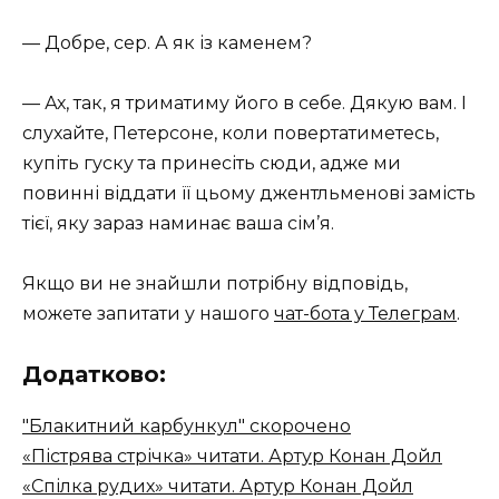
— Добре, сер. А як із каменем?
— Ах, так, я триматиму його в себе. Дякую вам. I
слухайте, Петерсоне, коли повертатиметесь,
купіть гуску та принесіть сюди, адже ми
повинні віддати її цьому джентльменові замість
тієї, яку зараз наминає ваша сім’я.
Якщо ви не знайшли потрібну відповідь,
можете запитати у нашого
чат-бота у Телеграм
.
Додатково:
"Блакитний карбункул" скорочено
«Пістрява стрічка» читати. Артур Конан Дойл
«Спілка рудих» читати. Артур Конан Дойл