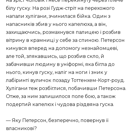
на зріст чоловік і несе перекинуту через плече
білу гуску. На розі Гудж-стріт на перехожого
напали хулігани, зчинилася бійка. Один з
напасників збив у нього капелюха, а він,
захищаючись, розмахнувся палицею і розбив
вітрину в крамниці у себе за спиною. Петерсон
кинувся вперед на допомогу незнайомцеві,
але той, злякавшись, що розбив скло, й
забачивши людину в уніформі, яка бігла до
нього, кинув гуску, наліг на ноги і зник у
лабіринті вуличок позаду Тоттенхем-Корт-роуд.
Хулігани теж розбіглися, побачивши Петерсона.
Отже, за ним залишилося поле бою, а також
подертий капелюх і чудова різдвяна гуска.
— Яку Петерсон, безперечно, повернув її
власникові?