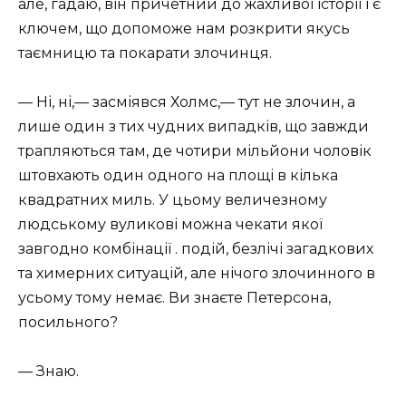
але, гадаю, він причетний до жахливої історії і є
ключем, що допоможе нам розкрити якусь
таємницю та покарати злочинця.
— Ні, ні,— засміявся Холмс,— тут не злочин, а
лише один з тих чудних випадків, що завжди
трапляються там, де чотири мільйони чоловік
штовхають один одного на площі в кілька
квадратних миль. У цьому величезному
людському вуликові можна чекати якої
завгодно комбінації . подій, безлічі загадкових
та химерних ситуацій, але нічого злочинного в
усьому тому немає. Ви знаєте Петерсона,
посильного?
— Знаю.