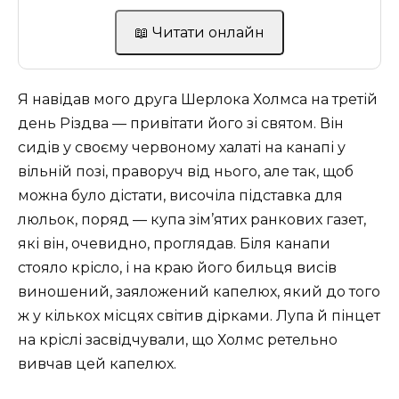
📖 Читати онлайн
Я навідав мого друга Шерлока Холмса на третій
день Різдва — привітати його зі святом. Він
сидів у своєму червоному халаті на канапі у
вільній позі, праворуч від нього, але так, щоб
можна було дістати, височіла підставка для
люльок, поряд — купа зім’ятих ранкових газет,
які він, очевидно, проглядав. Біля канапи
стояло крісло, і на краю його бильця висів
виношений, заяложений капелюх, який до того
ж у кількох місцях світив дірками. Лупа й пінцет
на кріслі засвідчували, що Холмс ретельно
вивчав цей капелюх.