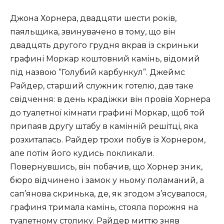
Джона Хорнера, двадцяти шести років,
паяльщика, звинувачено в тому, що він
двадцять другого грудня вкрав із скриньки
графині Моркар коштовний камінь, відомий
під назвою “Голубий карбункул”. Джеймс
Райдер, старший служник готелю, дав таке
свідчення: в день крадіжки він провів Хорнера
до туалетної кімнати графині Моркар, щоб той
припаяв другу штабу в камінній решітці, яка
розхиталась. Райдер трохи побув із Хорнером,
але потім його кудись покликали.
Повернувшись, він побачив, що Хорнер зник,
бюро відчинено і замок у ньому поламаний, а
сап’янова скринька, де, як згодом з’ясувалося,
графиня тримала камінь, стояла порожня на
туалетному столику. Райдер миттю зняв