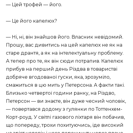
— Цей трофей — його.
— Це його капелюх?
— Ні, ні, він знайшов його. Власник невідомий.
Прошу, вас дивитись на цей капелюх не як на
старе дрантя, а як на інтелектуальну проблему.
А тепер про те, як він сюди потрапив. Капелюх
прибув на перший день Різдва в товаристві
добряче вгодованої гуски, яка, зрозуміло,
смажиться в цю мить у Петерсона. А факти такі.
Близько четвертої години ранку, на Різдво,
Петерсон — ви знаєте, він дуже чесний чоловік,
— повертався додому з гулянки по Тоттенхем-
Корт-роуд. У світлі газового ліхтаря він побачив,
що попереду, трохи похитуючись, іде високий