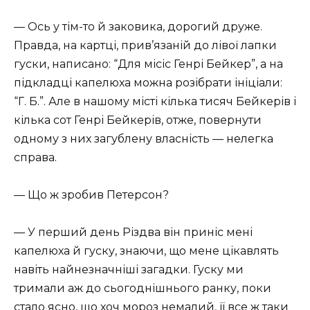
— Ось у тім-то й заковика, дорогий друже.
Правда, на картці, прив’язаній до лівої лапки
гуски, написано: “Для місіс Генрі Бейкер”, а на
підкладці капелюха можна розібрати ініціали:
“Г. Б.”. Але в нашому місті кілька тисяч Бейкерів і
кілька сот Генрі Бейкерів, отже, повернути
одному з них загублену власність — нелегка
справа.
— Що ж зробив Петерсон?
— У перший день Різдва він приніс мені
капелюха й гуску, знаючи, що мене цікавлять
навіть найнезначніші загадки. Гуску ми
тримали аж до сьогоднішнього ранку, поки
стало ясно, що хоч мороз немалий, її все ж таки