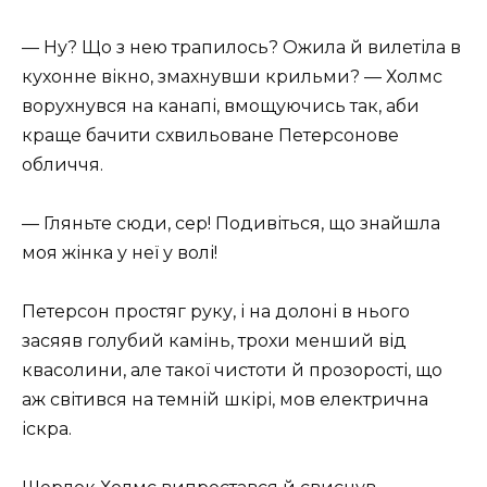
— Ну? Що з нею трапилось? Ожила й вилетіла в
кухонне вікно, змахнувши крильми? — Холмс
ворухнувся на канапі, вмощуючись так, аби
краще бачити схвильоване Петерсонове
обличчя.
— Гляньте сюди, сер! Подивіться, що знайшла
моя жінка у неї у волі!
Петерсон простяг руку, і на долоні в нього
засяяв голубий камінь, трохи менший від
квасолини, але такої чистоти й прозорості, що
аж світився на темній шкірі, мов електрична
іскра.