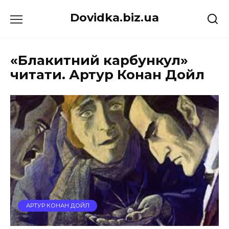
Перейти
Dovidka.biz.ua
до
вмісту
«Блакитний карбункул»
читати. Артур Конан Дойл
АРТУР КОНАН ДОЙЛ