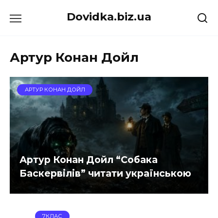
Перейти
Dovidka.biz.ua
до
вмісту
Артур Конан Дойл
АРТУР КОНАН ДОЙЛ
Артур Конан Дойл “Собака
Баскервілів” читати українською
7КЛАС