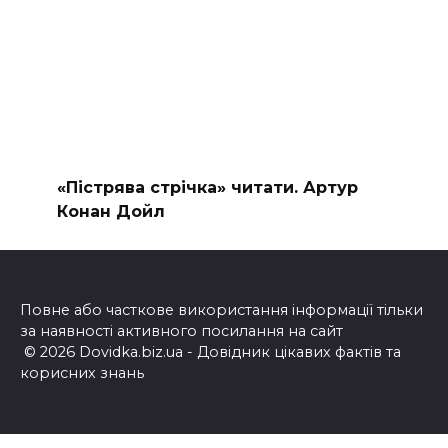
«Пістрява стрічка» читати. Артур
Конан Дойл
Повне або часткове використання інформації тільки
за наявності активного посилання на сайт
© 2026 Dovidka.biz.ua - Довідник цікавих фактів та
корисних знань