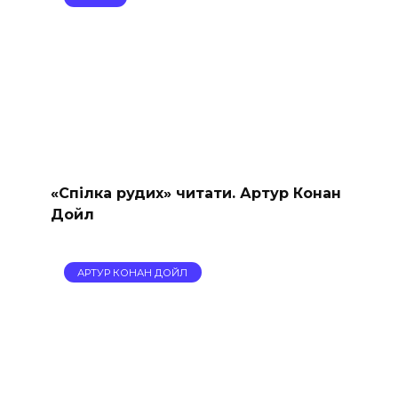
«Спілка рудих» читати. Артур Конан
Дойл
АРТУР КОНАН ДОЙЛ