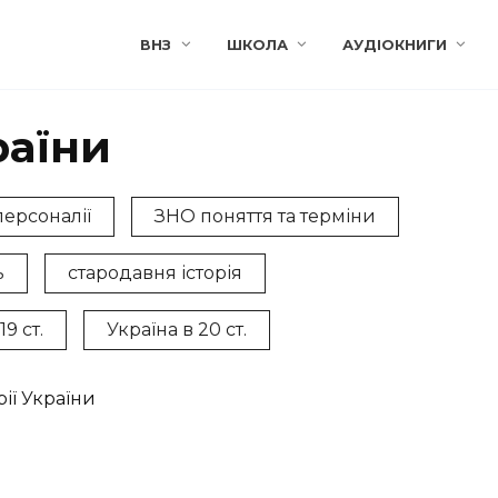
ВНЗ
ШКОЛА
АУДІОКНИГИ
раїни
ерсоналії
ЗНО поняття та терміни
ь
стародавня історія
19 ст.
Україна в 20 ст.
рії України