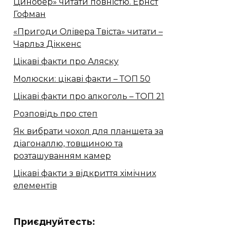
Цинобер» читати повністю. Ернст
Гофман
«Пригоди Олівера Твіста» читати –
Чарльз Діккенс
Цікаві факти про Аляску
Молюски: цікаві факти – ТОП 50
Цікаві факти про алкоголь – ТОП 21
Розповідь про степ
Як вибрати чохол для планшета за
діагоналлю, товщиною та
розташуванням камер
Цікаві факти з відкриття хімічних
елементів
Приєднуйтесть: