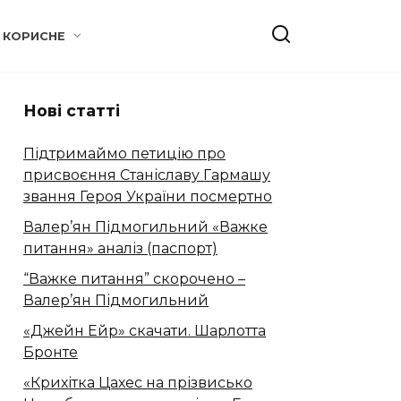
КОРИСНЕ
Нові статті
Підтримаймо петицію про
присвоєння Станіславу Гармашу
звання Героя України посмертно
Валер’ян Підмогильний «Важке
питання» аналіз (паспорт)
“Важке питання” скорочено –
Валер’ян Підмогильний
«Джейн Ейр» скачати. Шарлотта
Бронте
«Крихітка Цахес на прізвисько