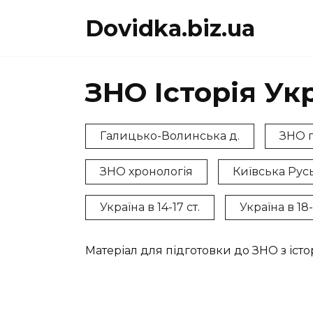
Перейти
Dovidka.biz.ua
до
вмісту
ЗНО Історія Ук
Галицько-Волинська д.
ЗНО п
ЗНО хронологія
Київська Рус
Україна в 14-17 ст.
Україна в 18-
Матеріал для підготовки до ЗНО з істо