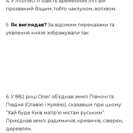
4. У літописі «Повість временних літ» він
прозваний Віщим, тобто чаклуном, волхвом.
5.
Як виглядав?
За відомим переказами та
уявлення князя зображували так:
6. У 882 році Олег об’єднав землі Півночі та
Півдня (Славію і Куявію), сказавши при цьому:
“Хай буде Київ матір’ю містам руським”.
Приєднав землі радимичів, кривичів, сіверян,
деревлян.