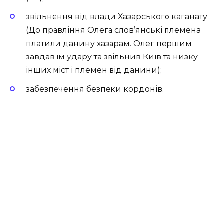
звільнення від влади Хазарського каганату
(До правління Олега слов’янські племена
платили данину хазарам. Олег першим
завдав їм удару та звільнив Київ та низку
інших міст і племен від данини);
забезпечення безпеки кордонів.