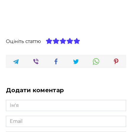
Оцініть статтю
Додати коментар
Ім'я
*
Email
*