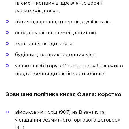
племен: кривичів, древлян, сіверян,
радимичів, полян,
в’ятичів, хорватів, тиверців, дулібів та ін.;
оподаткування племен даниною;
зміцнення влади князя;
будівництво прикордонних міст.
уклав шлюб Ігоря з Ольгою, що забезпечило
продовження династії Рюриковичів.
Зовнішня політика князя Олега: коротко
військовий похід (907) на Візантію та
укладання безмитного торгового договору
(911);