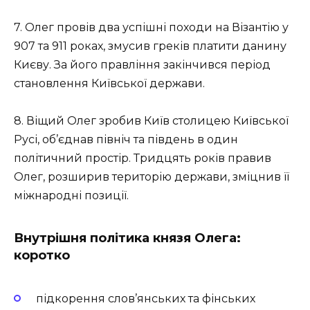
7. Олег провів два успішні походи на Візантію у
907 та 911 роках, змусив греків платити данину
Києву. За його правління закінчився період
становлення Київської держави.
8. Віщий Олег зробив Київ столицею Київської
Русі, об’єднав північ та південь в один
політичний простір. Тридцять років правив
Олег, розширив територію держави, зміцнив її
міжнародні позиції.
Внутрішня політика князя Олега:
коротко
підкорення слов’янських та фінських