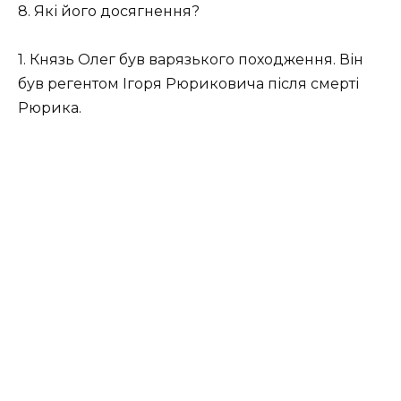
8. Які його досягнення?
1. Князь Олег був варязького походження. Він
був регентом Ігоря Рюриковича після смерті
Рюрика.