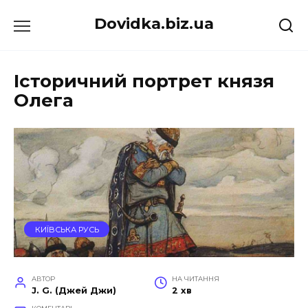
Перейти
Dovidka.biz.ua
до
вмісту
Історичний портрет князя
Олега
КИЇВСЬКА РУСЬ
АВТОР
НА ЧИТАННЯ
J. G. (Джей Джи)
2 хв