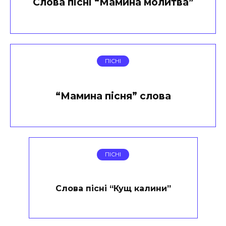
Слова пісні “Мамина молитва”
ПІСНІ
“Мамина пісня” слова
ПІСНІ
Слова пісні “Кущ калини”