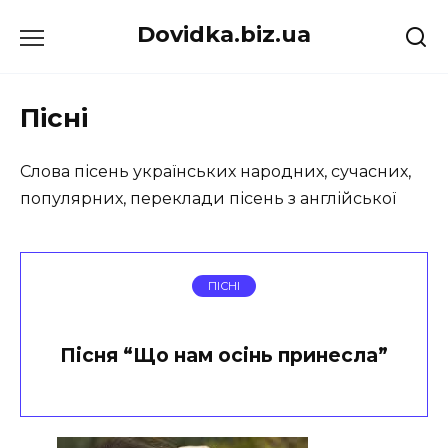
Перейти
Dovidka.biz.ua
до
вмісту
Пісні
Слова пісень українських народних, сучасних,
популярних, переклади пісень з англійської
ПІСНІ
Пісня “Що нам осінь принесла”