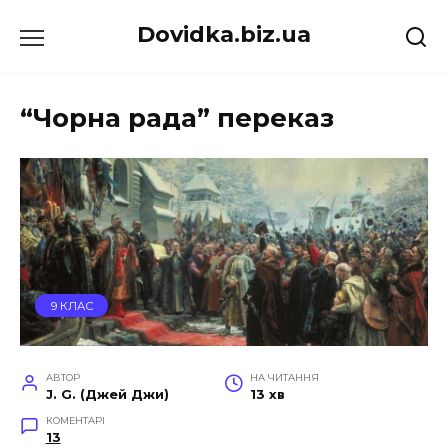
Перейти
Dovidka.biz.ua
до
вмісту
“Чорна рада” переказ
9 КЛАС
АВТОР
НА ЧИТАННЯ
J. G. (Джей Джи)
13 хв
КОМЕНТАРІ
13