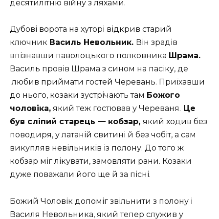
десятилітню війну з ляхами.
Дубові ворота на хуторі відкрив старий
ключник
Василь Невольник.
Він зрадів
впізнавши паволоцького полковника
Шрама.
Василь провів Шрама з сином на пасіку, де
любив приймати гостей Черевань. Приїхавши
до нього, козаки зустрічають там
Божого
чоловіка,
який теж гостював у Череваня.
Це
був сліпий старець —
кобзар,
який ходив без
поводиря, у латаній свитині й без чобіт, а сам
викупляв невільників із полону. До того ж
кобзар міг лікувати, замовляти рани. Козаки
дуже поважали його ще й за пісні.
Божий Чоловік допоміг звільнити з полону і
Василя Невольника, який тепер служив у