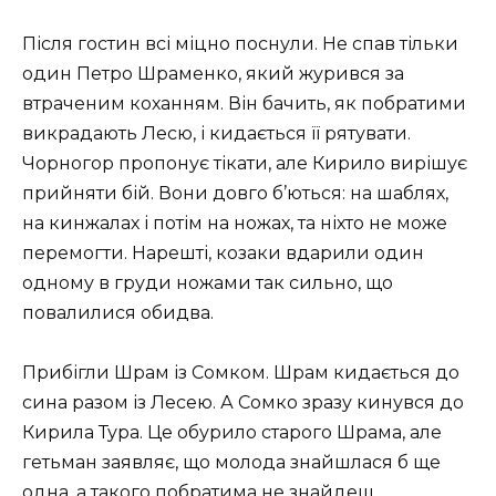
Після гостин всі міцно поснули. Не спав тільки
один Петро Шраменко, який журився за
втраченим коханням. Він бачить, як побратими
викрадають Лесю, і кидається її рятувати.
Чорногор пропонує тікати, але Кирило вирішує
прийняти бій. Вони довго б’ються: на шаблях,
на кинжалах і потім на ножах, та ніхто не може
перемогти. Нарешті, козаки вдарили один
одному в груди ножами так сильно, що
повалилися обидва.
Прибігли Шрам із Сомком. Шрам кидається до
сина разом із Лесею. А Сомко зразу кинувся до
Кирила Тура. Це обурило старого Шрама, але
гетьман заявляє, що молода знайшлася б ще
одна, а такого побратима не знайдеш.