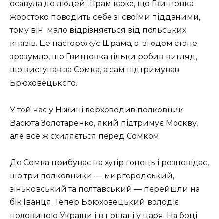
осавула до людей Шрам каже, що Гвинтовка
жорстоко поводить себе зі своїми підданими,
тому він мало відрізняється від польських
князів. Це насторожує Шрама, а згодом стане
зрозумло, що Гвинтовка тільки робив вигляд,
що виступав за Сомка, а сам підтримував
Брюховецького.
У той час у Ніжині верховодив полковник
Васюта Золотаренко, який підтримує Москву,
але все ж схиляється перед Сомком.
До Сомка прибуває на хутір гонець і розповідає,
що три полковники — миргородський,
зіньковський та полтавський — перейшли на
бік Іванця. Тепер Брюховецький володіє
половиною України і в пошані у царя. На боці