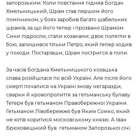
запорозьким. Коли повстання підняв Богдан
Хмельницький, Шрам став першим його
помічником, у боях заробив багато шабельних
шрамів, за що його тепер і прозвано Шрамом.
Сини підросли, стали козаками; двоє полягли в
бою, залишився тільки Петро, який тепер ходив
у походи. Постарівши, Шрам постригся в попи.
За часів Богдана Хмельницького козацька
слава розійшлася по всій Україні. Але після його
смерті почалися на Україні знову негаразди,
сварки й кровопролиття за гетьманську булаву.
Тетеря був гетьманом Правобережної України.
Гетьманом Лівобережжя був Яким Сомко, який
не хотів коритися московському князю. А Іван
Брюховецький був гетьманом Запорозької січі.