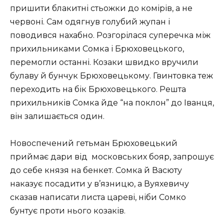
пришити блакитні стьожки до комірів, а не
червоні. Сам одягнув голубий жупан і
поводився нахабно. Розгорілася суперечка між
прихильниками Сомка і Брюховецького,
перемогли останні. Козаки швидко вручили
булаву й бунчук Брюховецькому. Гвинтовка теж
переходить на бік Брюховецького. Решта
прихильників Сомка йде “на поклон” до Іванця,
він залишається один.
Новоспечений гетьман Брюховецький
приймає дари від московських бояр, запрошує
до себе князя на бенкет. Сомка й Васюту
наказує посадити у в’язницю, а Вуяхевичу
сказав написати листа цареві, ніби Сомко
бунтує проти нього козаків.