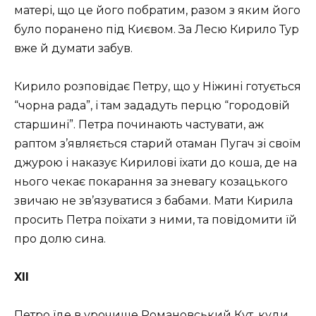
матері, що це його побратим, разом з яким його
було поранено під Києвом. За Лесю Кирило Тур
вже й думати забув.
Кирило розповідає Петру, що у Ніжині готується
“чорна рада”, і там зададуть перцю “городовій
старшині”. Петра починають частувати, аж
раптом з’являється старий отаман Пугач зі своїм
джурою і наказує Кирилові їхати до коша, де на
нього чекає покарання за зневагу козацького
звичаю не зв’язуватися з бабами. Мати Кирила
просить Петра поїхати з ними, та повідомити їй
про долю сина.
XII
Петро їде в урочище Романовський Кут, куди