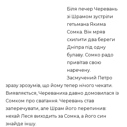
Біля печер Черевань
зі Шрамом зустріли
гетьмана Якима
Сомка. Він мряв
схилити два береги
Дніпра під одну
булаву. Сомко радо
привітав свою
наречену.
Засмучений Петро
зразу зрозумів, що йому тепер нічого чекати.
Виявляється, Череваниха давно домовилася із
Сомком про сватання. Черевань став
заперечувати, але Шрам його перепинив:
нехай Леся виходить за Сомка, а його син
знайде іншу.