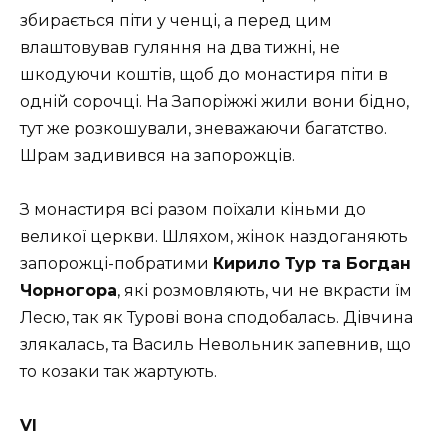
збирається піти у ченці, а перед цим
влаштовував гуляння на два тижні, не
шкодуючи коштів, щоб до монастиря піти в
одній сорочці. На Запоріжжі жили вони бідно,
тут же розкошували, зневажаючи багатство.
Шрам задивився на запорожців.
З монастиря всі разом поїхали кіньми до
великої церкви. Шляхом, жінок наздоганяють
запорожці-побратими
Кирило Тур та Богдан
Чорногора
, які розмовляють, чи не вкрасти їм
Лесю, так як Турові вона сподобалась. Дівчина
злякалась, та Василь Невольник запевнив, що
то козаки так жартують.
VI