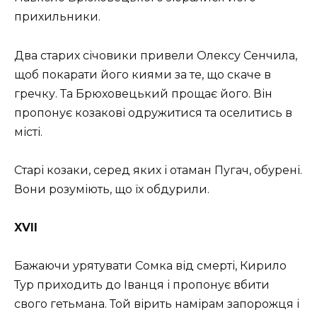
прихильники.
Два старих січовики привели Олексу Сенчила,
щоб покарати його киями за те, що скаче в
гречку. Та Брюховецький прощає його. Він
пропонує козакові одружитися та оселитись в
місті.
Старі козаки, серед яких і отаман Пугач, обурені.
Вони розуміють, що їх обдурили.
XVII
Бажаючи урятувати Сомка від смерті, Кирило
Тур приходить до Іванця і пропонує вбити
свого гетьмана. Той вірить намірам запорожця і