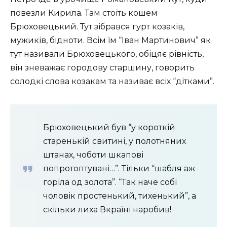
повезли Кирила. Там стоїть кошем
Брюховецький. Тут зібрався гурт козаків,
мужиків, бідноти. Всім їм “Іван Мартинович” як
тут називали Брюховецького, обіцяє рівність,
він зневажає городову старшину, говорить
солодкі слова козакам та називає всіх “дітками”.
Брюховецький був “у короткій
старенькій свитині, у полотняних
штанах, чоботи шкапові
попротоптувані…”. Тільки “шабля аж
горіла од золота”. “Так наче собі
чоловік простенький, тихенький”, а
скільки лиха Вкраїні наробив!