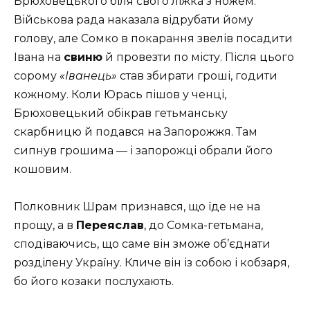
Брюховецького біля свого ліжка з ножем.
Військова рада наказала відрубати йому
голову, але Сомко в покарання звелів посадити
Івана на
свиню
й провезти по місту. Після цього
сорому
«Іванець»
став збирати гроші, годити
кожному. Коли Юрась пішов у ченці,
Брюховецький обікрав гетьманську
скарбницю й подався на Запорожжя. Там
сипнув грошима — і запорожці обрали його
кошовим.
Полковник Шрам признався, що їде не на
прощу, а в
Переяслав
, до Сомка-гетьмана,
сподіваючись, що саме він зможе об’єднати
розділену Україну. Кличе він із собою і кобзаря,
бо його козаки послухають.