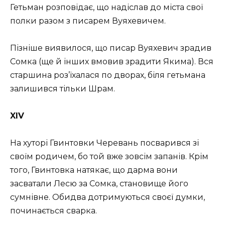
Гетьман розповідає, що надіслав до міста свої
полки разом з писарем Вуяхевичем.
Пізніше виявилося, що писар Вуяхевич зрадив
Сомка (ще й інших вмовив зрадити Якима). Вся
старшина роз’їхалася по дворах, біля гетьмана
залишився тільки Шрам.
XIV
На хуторі Гвинтовки Черевань посварився зі
своїм родичем, бо той вже зовсім запанів. Крім
того, Гвинтовка натякає, що дарма вони
засватали Лесю за Сомка, становище його
сумнівне. Обидва дотримуються своєї думки,
починається сварка.