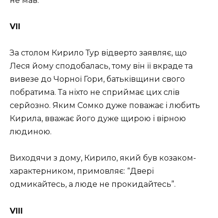
не мав.
VІІ
За столом Кирило Тур відверто заявляє, що
Леся йому сподобалась, тому він її вкраде та
вивезе до Чорної Гори, батьківщини свого
побратима. Та ніхто не сприймає цих слів
серйозно. Яким Сомко дуже поважає і любить
Кирила, вважає його дуже щирою і вірною
людиною.
Виходячи з дому, Кирило, який був козаком-
характерником, примовляє: “Двері
одмикайтесь, а люде не прокидайтесь”.
VIII