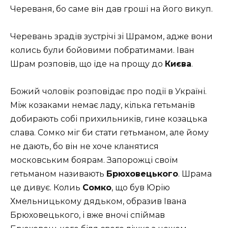
Череваня, бо саме він дав гроші на його викуп.
Черевань зрадів зустрічі зі Шрамом, адже вони
колись були бойовими побратимами. Іван
Шрам розповів, що їде на прощу до
Києва
.
Божий чоловік розповідає про події в Україні.
Між козаками немає ладу, кілька гетьманів
добирають собі прихильників, гине козацька
слава. Сомко міг би стати гетьманом, але йому
не дають, бо він не хоче кланятися
московським боярам. Запорожці своїм
гетьманом називають
Брюховецького
. Шрама
це дивує. Колиь
Сомко
, що був Юрію
Хмельницькому дядьком, образив Івана
Брюховецького, і вже вночі спіймав