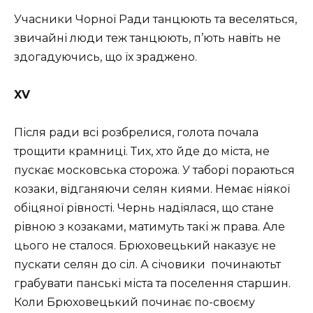
Учасники Чорної Ради танцюють та веселяться,
звичайні люди теж танцюють, п’ють навіть не
здогадуючись, що їх зраджено.
XV
Після ради всі розбрелися, голота почала
трощити крамниці. Тих, хто йде до міста, не
пускає московська сторожа. У таборі пораються
козаки, відганяючи селян киями. Немає ніякої
обіцяної рівності. Чернь надіялася, що стане
рівною з козаками, матимуть такі ж права. Але
цього не сталося. Брюховецький наказує не
пускати селян до сіл. А січовики починаютьт
грабувати панські міста та поселення старшин.
Коли Брюховецький починає по-своєму