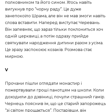
полковником та його сином. Хтось навіть
вигукнув про “чорну раду”. Це дуже
занепокоїло Шрама, але він не мав змоги навіть
слова вставити. Наперед виступає Черевань.
Він запевняє, що зараз тільки поклониться хоч
одній церквиці, а потім одразу прийде
святкувати народження дитини разом з усіма.
Це зразу заспокоює козаків. Розмова стає
мирною.
V
Прочани пішли оглядати монастир і
пожертвували гроші панотцям на школи. Коли
доходили до дзвіниці, почули страшний гамір.
Чернець пояснив їм, що це старий запорожець
“зі світом прощається”. Постарівши, він