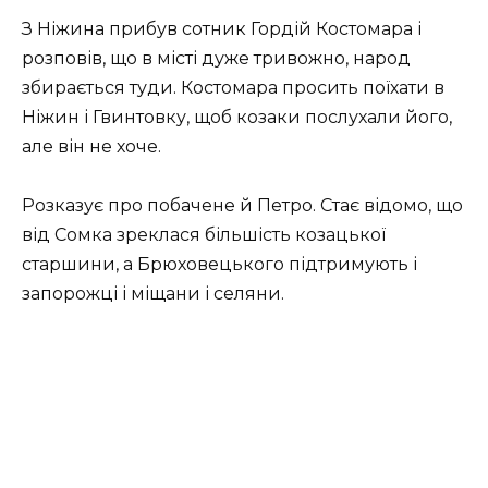
З Ніжина прибув сотник Гордій Костомара і
розповів, що в місті дуже тривожно, народ
збирається туди. Костомара просить поїхати в
Ніжин і Гвинтовку, щоб козаки послухали його,
але він не хоче.
Розказує про побачене й Петро. Стає відомо, що
від Сомка зреклася більшість козацької
старшини, а Брюховецького підтримують і
запорожці і міщани і селяни.