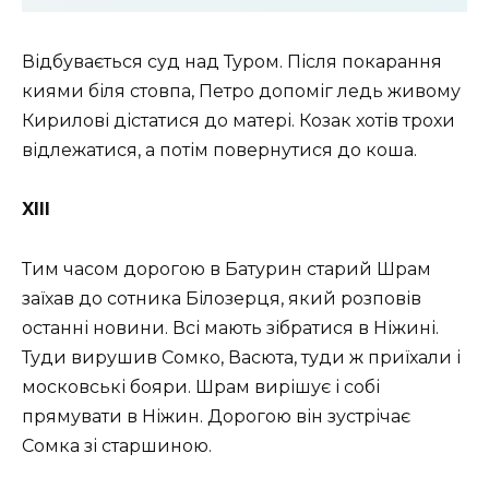
Відбувається суд над Туром. Після покарання
киями біля стовпа, Петро допоміг ледь живому
Кирилові дістатися до матері. Козак хотів трохи
відлежатися, а потім повернутися до коша.
XIII
Тим часом дорогою в Батурин старий Шрам
заїхав до сотника Білозерця, який розповів
останні новини. Всі мають зібратися в Ніжині.
Туди вирушив Сомко, Васюта, туди ж приїхали і
московські бояри. Шрам вирішує і собі
прямувати в Ніжин. Дорогою він зустрічає
Сомка зі старшиною.