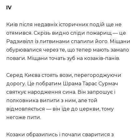
IV
Київ після недавніх історичних подій ще не
отямився. Скрізь видно сліди пожарищ — це
Радзивілл із литвинами спалили його. Міщани
обурювалися через те, що тепер мають замало
поваги. Міщани точать зуб на козаків-панів.
Серед Києва стоять вози, перегороджуючи
дорогу. Це побратим Шрама Тарас Сурмач
святкує народження сина. Він запрошує і
полковника випити з ним, але той
відмовляється — він їде до церкви, тому
негоже пити.
Козаки образились і почали сваритися з