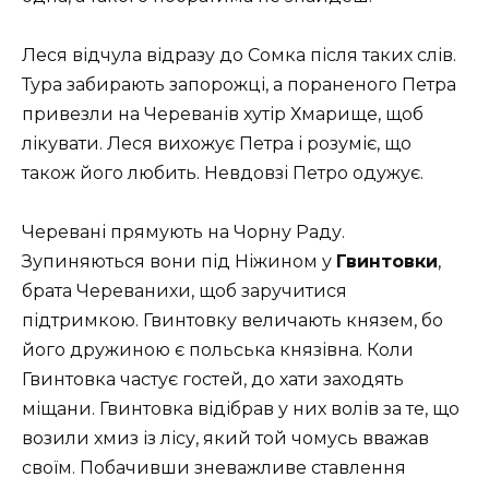
Леся відчула відразу до Сомка після таких слів.
Тура забирають запорожці, а пораненого Петра
привезли на Череванів хутір Хмарище, щоб
лікувати. Леся вихожує Петра і розуміє, що
також його любить. Невдовзі Петро одужує.
Черевані прямують на Чорну Раду.
Зупиняються вони під Ніжином у
Гвинтовки
,
брата Череванихи, щоб заручитися
підтримкою. Гвинтовку величають князем, бо
його дружиною є польська князівна. Коли
Гвинтовка частує гостей, до хати заходять
міщани. Гвинтовка відібрав у них волів за те, що
возили хмиз із лісу, який той чомусь вважав
своїм. Побачивши зневажливе ставлення