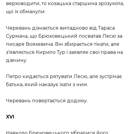
верховодити, то козацька старшина зрозуміла,
що їх обманули.
Черевань дізнається випадково від Тараса
Сурмача, що Брюховецький посватав Лесю за
писаря Вояхевича. Він збирається тікати, але
з’являється Кирило Тур і заявляє свої права на
дівчину.
Петро кидається рятувати Лесю, але зустрічає
батька, який наказує їхати з ним.
Черевань повертається додому.
XVI
Навколо Брюховецького зібралися його