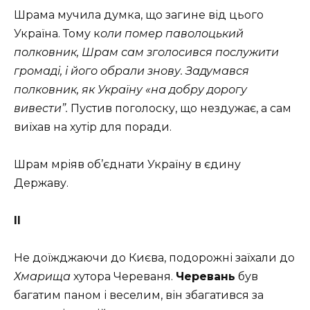
Шрама мучила думка, що загине від цього
Україна. Тому к
оли помер паволоцький
полковник, Шрам сам зголосився послужити
громаді, і його обрали знову. Задумався
полковник, як Україну «на добру дорогу
вивести”.
Пустив поголоску, що нездужає, а сам
виїхав на хутір для поради.
Шрам мріяв об’єднати Україну в єдину
Державу.
ІІ
Не доїжджаючи до Києва, подорожні заїхали до
Хмарища
хутора Череваня.
Черевань
був
багатим паном і веселим, він збагатився за