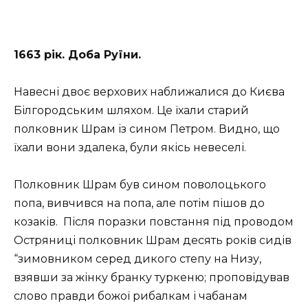
1663 рік. Доба Руїни.
Навесні двоє верхових наближалися до Києва
Білгородським шляхом. Це їхали старий
полковник Шрам із сином Петром. Видно, що
їхали вони здалека, були якісь невеселі.
Полковник Шрам був сином поволоцького
попа, вивчився на попа, але потім пішов до
козаків. Після поразки повстання під проводом
Остряниці полковник Шрам десять років сидів
“зимовником серед дикого степу на Низу,
взявши за жінку бранку туркеню; проповідував
слово правди божої рибалкам і чабанам