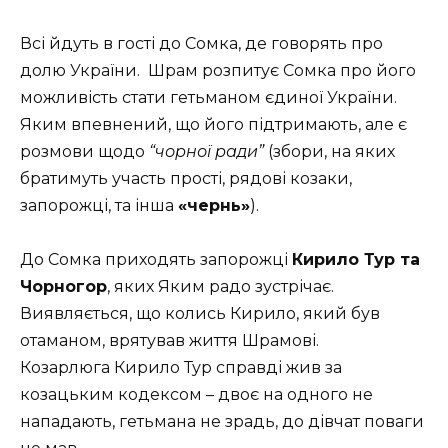
Всі йдуть в гості до Сомка, де говорять про
долю України. Шрам розпитує Сомка про його
можливість стати гетьманом єдиної України.
Яким впевнений, що його підтримають, але є
розмови щодо
“чорної ради”
(збори, на яких
братимуть участь прості, рядові козаки,
запорожці, та інша
«чернь»
).
До Сомка приходять запорожці
Кирило Тур та
Чорногор
, яких Яким радо зустрічає.
Виявляється, що колись Кирило, який був
отаманом, врятував життя Шрамові.
Козарлюга Кирило Тур справді жив за
козацьким кодексом – двоє на одного не
нападають, гетьмана не зрадь, до дівчат поваги