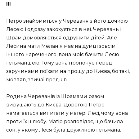
ІІІ
Петро знайомиться у Череваня з його дочкою
Лесею і одразу закохується в неї. Черевань і
Шрам домовляються одружити дітей. Але
Лесина мати Меланія має на думці зовсім
іншого нареченого, вона мріє бачити Лесю
гетьманшею. Тому вона пропонує перед
заручинами поїхати на прощу до Києва, бо такі,
мовляв, звичаї предків.
Родина Череванів із Шрамами разом
вирушають до Києва. Дорогою Петро
намагається випитати у матері Лесі, чому вона
проти їх шлюбу. Матір розповідає, що бачила
сон, у якому Леся була дружиною гетьмана.