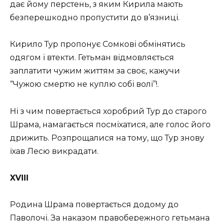
дає йому перстень, з яким Кирила мають
безперешкодно пропустити до в’язниці.
Кирило Тур пропонує Сомкові обмінятись
одягом і втекти. Гетьман відмовляється
заплатити чужим життям за своє, кажучи
“Чужою смертю не куплю собі волі”!.
Ні з чим повертається хоробрий Тур до старого
Шрама, намагається посміхатися, але голос його
дрижить. Розпрощалися на тому, що Тур знову
їхав Лесю викрадати.
XVIII
Родина Шрама повертається додому до
Паволочі. За наказом правобережного гетьмана