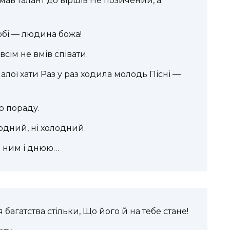
мав талант до віршів Не позичений, а
собі — людина божа!
всім не вмів співати.
малої хати Раз у раз ходила молодь Пісні —
то пораду.
лодний, ні холодний.
 з ним і днюю…
 багатства стільки, Що його й на тебе стане!