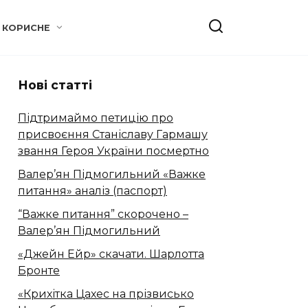
КОРИСНЕ
Нові статті
Підтримаймо петицію про
присвоєння Станіславу Гармашу
звання Героя України посмертно
Валер’ян Підмогильний «Важке
питання» аналіз (паспорт)
“Важке питання” скорочено –
Валер’ян Підмогильний
«Джейн Ейр» скачати. Шарлотта
Бронте
«Крихітка Цахес на прізвисько