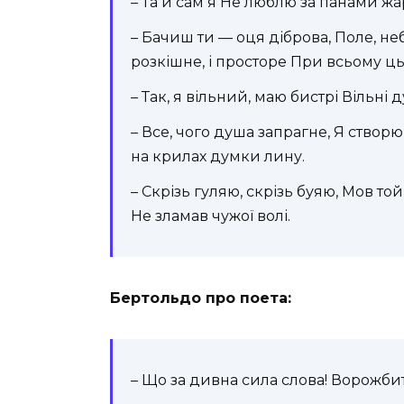
– Та й сам я Не люблю за панами жа
– Бачиш ти — оця діброва, Поле, неб
розкішне, і просторе При всьому ц
– Так, я вільний, маю бистрі Вільні 
– Все, чого душа запрагне, Я створю
на крилах думки лину.
– Скрізь гуляю, скрізь буяю, Мов той
Не зламав чужої волі.
Бертольдо про поета:
– Що за дивна сила слова! Ворожбит 