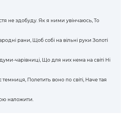
стя не здобуду. Як я ними увінчаюсь, То
ародні рани, Щоб собі на вільні руки Золоті
думи-чарівниці, Що для них нема на світі Ні
 темниця, Полетить воно по світі, Наче тая
вою наложити.