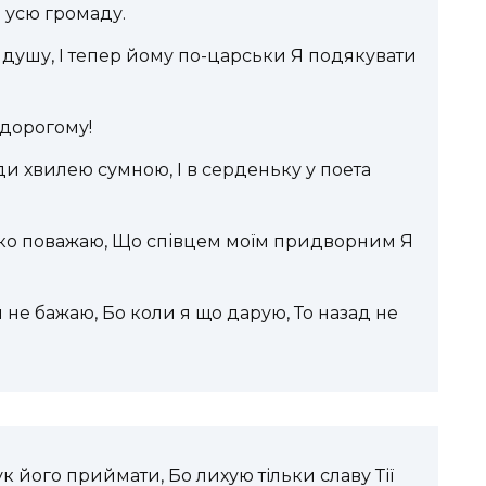
 усю громаду.
у душу, І тепер йому по-царськи Я подякувати
 дорогому!
и хвилею сумною, І в серденьку у поета
соко поважаю, Що співцем моїм придворним Я
и не бажаю, Бо коли я що дарую, То назад не
рук його приймати, Бо лихую тільки славу Тії