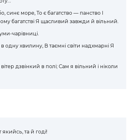
рту…
о, синє море, То є багатство — панство І
ьому багатстві Я щасливий завжди й вільний.
думи-чарівниці.
 в одну хвилину, В таємні світи надхмарні Я
 вітер дзвінкий в полі; Сам я вільний і ніколи
якийсь, та й годі!