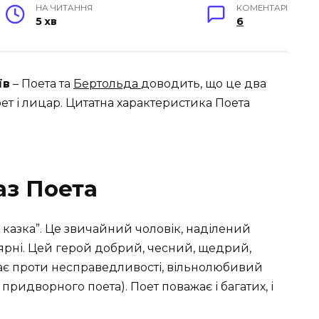
НА ЧИТАННЯ
КОМЕНТАРІ
5 хв
6
їв
– Поета та
Бертольда
доводить, що це два
т і лицар. Цитатна характеристика Поета
аз П
оета
казка”. Це звичайний чоловік, наділений
ярні. Цей герой добрий, чесний, щедрий,
ає проти несправедливості, вільнолюбивий
придворного поета). Поет поважає і багатих, і