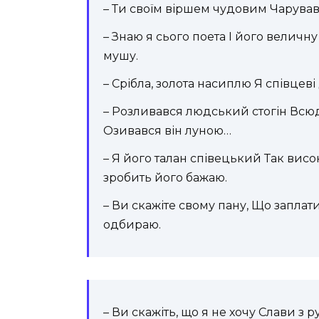
– Ти своїм віршем чудовим Чарував
– Знаю я сього поета І його величн
мушу.
– Срібла, золота насиплю Я співцеві
– Розливався людський стогін Всюд
Озивався він луною…
– Я його талан співецький Так ви
зробить його бажаю.
– Ви скажіте свому пану, Що заплат
одбираю.
– Ви скажіть, що я не хочу Слави з 