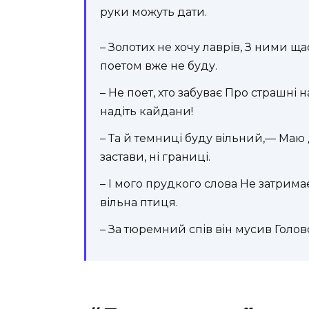
руки можуть дати.
– Золотих не хочу лаврів, З ними ща
поетом вже не буду.
– Не поет, хто забуває Про страшні н
надіть кайдани!
– Та й темниці буду вільний,— Маю 
застави, ні границі.
– І мого прудкого слова Не затримає
вільна птиця.
– За тюремний спів він мусив Голо