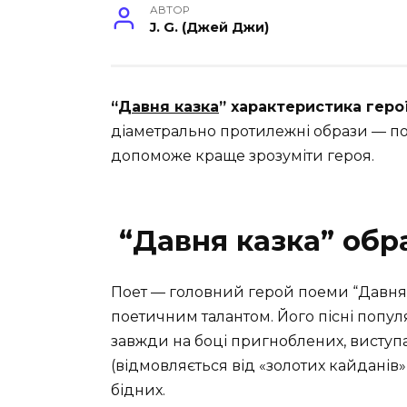
АВТОР
J. G. (Джей Джи)
“
Давня казка
” характеристика геро
діаметрально протилежні образи — пое
допоможе краще зрозуміти героя.
“Давня казка” обр
Поет — головний герой поеми “Давня 
поетичним талантом. Його пісні попул
завжди на боці пригноблених, виступ
(відмовляється від «золотих кайданів» 
бідних.