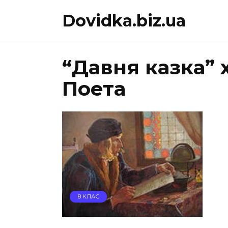
Перейти
Dovidka.biz.ua
до
вмісту
“Давня казка”
Поета
8 КЛАС