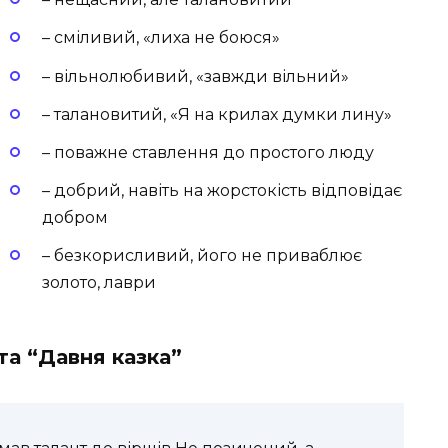
– сміливий, «лиха не боюся»
– вільнолюбивий, «завжди вільний»
– талановитий, «Я на крилах думки лину»
– поважне ставлення до простого люду
– добрий, навіть на жорстокість відповідає
добром
– безкорисливий, його не приваблює
золото, лаври
та “Давня казка”