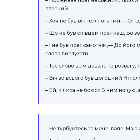
– Проживав поет нещасний, Тільки 
власний.
– Хоч не був він теж поганий,— От 
– Що не був співцем поет наш, Бо зо
– І не був поет самотнім,— До його 
слова вислухати.
– Теє слово всім давало То розвагу, 
– Він зо всього був догодний Ні го
– Ей, я лиха не боюся З ним ночую,
– Не турбуйтесь за мене, папе, Маю я