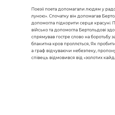
Поезії поета допомагали людям у радо
луною». Спочатку він допомагав Берто
допомогла підкорити серце красуні. П
військо та допомогла Бертольдові здоб
спрямував гостре слово на боротьбу з
блакитна кров проллється, Як пробит
а граф відчуваючи небезпеку, пропону
співець відмовився від «золотих кайда