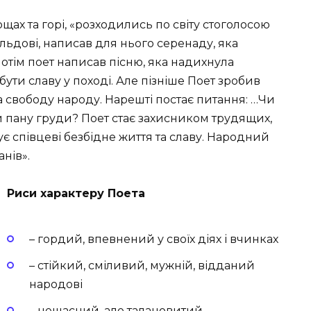
щах та горі, «розходились по світу стоголосою
льдові, написав для нього серенаду, яка
отім поет написав пісню, яка надихнула
ути славу у поході. Але пізніше Поет зробив
а свободу народу. Нарешті постає питання: …Чи
и пану груди? Поет стає захисником трудящих,
є співцеві безбідне життя та славу. Народний
нів».
Риси характеру Поета
– гордий, впевнений у своїх діях і вчинках
– стійкий, сміливий, мужній, відданий
народові
– нещасний, але талановитий