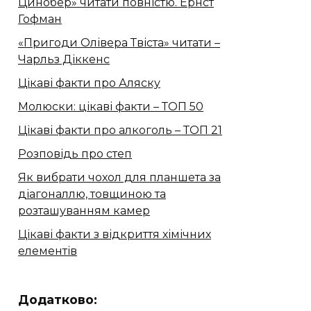
Цинобер» читати повністю. Ернст
Гофман
«Пригоди Олівера Твіста» читати –
Чарльз Діккенс
Цікаві факти про Аляску
Молюски: цікаві факти – ТОП 50
Цікаві факти про алкоголь – ТОП 21
Розповідь про степ
Як вибрати чохол для планшета за
діагоналлю, товщиною та
розташуванням камер
Цікаві факти з відкриття хімічних
елементів
Додатково: