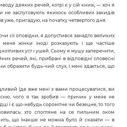
воду деяких речей, котрі є у сій книзі, — хоч я
ки не заслуговують якихось особливих закидів
в уже, пригадую, на початку четвертого дня.
ючи сії оповідки, я допустився занадто великих
 мене жінки іноді розказують і ще частіше
цнотливих уст і ушей. Сьому я мушу заперечити,
их речей, які, прибрані в відповідні словесні
чи образити будь-чий слух, і мені здається, що
дливий (де вже мені з вами процесуватися, ви
оясню, чого я так зробив — причин у мене не
дці і є що-небудь соромітне чи безецне, то того
мовилась; хто спогляне на се пильним оком
чить, що інакше не можна було й сказати — в