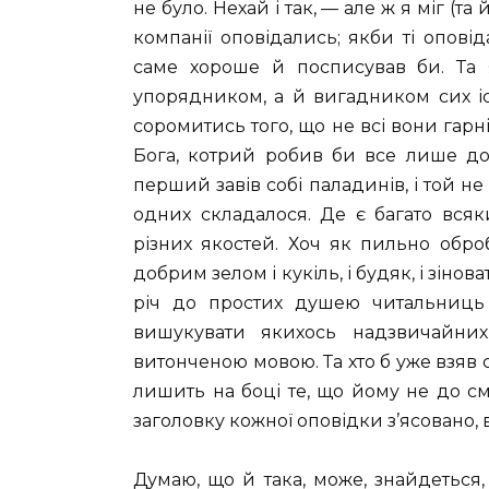
не було. Нехай і так, — але ж я міг (та 
компанії оповідались; якби ті опові
саме хороше й посписував би. Та 
упорядником, а й вигадником сих іст
соромитись того, що не всі вони гарні
Бога, котрий робив би все лише д
перший завів собі паладинів, і той не 
одних складалося. Де є багато вся
різних якостей. Хоч як пильно обро
добрим зелом і кукіль, і будяк, і зіно
річ до простих душею читальниць 
вишукувати якихось надзвичайних
витонченою мовою. Та хто б уже взяв с
лишить на боці те, що йому не до см
заголовку кожної оповідки з’ясовано, в
Думаю, що й така, може, знайдеться, 