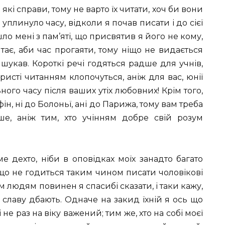
 які справи, тому не варто їх читати, хоч би вони
о уплинуло часу, відколи я почав писати і до сієї
шло мені з пам’яті, що присвятив я його не кому,
тає, аби час прогаяти, тому ніщо не видається
 шукав. Короткі речі годяться радше для учнів,
ристі читанням клопочуться, аніж для вас, юнії
ьного часу після ваших утіх любовних! Крім того,
фін, ні до Болоньї, ані до Парижа, тому вам треба
ше, аніж тим, хто учінням добре свій розум
е дехто, ніби в оповідках моїх занадто багато
 що не годиться таким чином писати чоловікові
м людям повинен я спасибі сказати, і таки кажу,
 славу дбають. Одначе на закид їхній я ось що
не раз на віку важений; тим же, хто на собі моєї