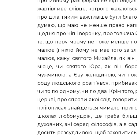
противному разі форма не відповідала
жартівливе слівце, котрого жахаються
про діла, і яким важливіше бути благ
думаю, що маю не менше право напис
щодня про чіп і воронку, про товкача 
те, що перу моєму не гоже менше по
малює (і ніхто йому не має того за з
малює, кажу, святого Михайла, як ві
місце, чи святого Юра, як він бор
мужчиною, а Єву женщиною, чи пока
роду людського розіп’явся, прибива
чи то по одному, чи по два. Крім того, 
церкві, про справи якої слід говорит
її літописах знайдеться чимало пригод,
школах любомудрія, де треба більш
духовних, ані серед філософів, а в с
досить розсудливою, щоб захопитись т