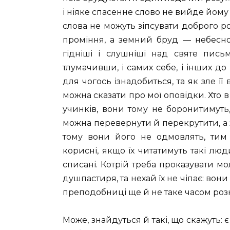
і ніяке спасенне слово не вийде йому 
слова не можуть зіпсувати доброго р
проміння, а земний бруд — небесної к
гідніші і слушніші над святе письм
тлумачивши, і самих себе, і інших д
для чогось ізнадобиться, та як зле ї
можна сказати про мої оповідки. Хто 
учинків, вони тому не боронитимуть
можна перевернути й перекрутити, а 
тому вони його не одмовлять, тим
корисні, якщо їх читатимуть такі люди
списані. Котрій треба проказувати м
душпастиря, та нехай їх не чіпає: вони
преподобниці ще й не таке часом розк
Може, знайдуться й такі, що скажуть: є т