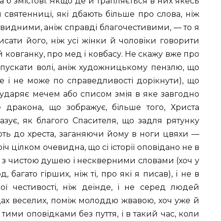
 б змістові. Якщо де й трапляється в них якесь
 святенниці, які дбають більше про слова, ніж
овидними, аніж справді благочестивими, — то я
ати його, ніж усі жінки й чоловіки говорити
й ковганку, про мед і ковбасу. Не скажу вже про
пускати волі, аніж художницькому пензлю, що
ле і не може по справедливості дорікнути), що
н ударяє мечем або списом змія в яке завгодно
е дракона, що зображує, більше того, Христа
зує, як благого Спасителя, що задля рятунку
ють до хреста, заганяючи йому в ноги цвяхи —
річ цілком очевидна, що сі історії оповідано не в
и з чистою душею і нескверними словами (хоч у
 багато гірших, ніж ті, про які я писав), і не в
ої честивості, ніж деінде, і не серед людей
адах веселих, поміж молоддю жвавою, хоч уже й
ими оповідками без пуття, і в такий час, коли