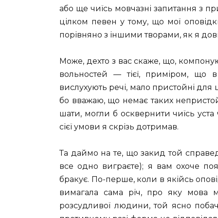
або ще чиїсь мовчазні запитання з при
цілком певен у тому, що мої оповід
порівняно з іншими творами, як я дові
Може, дехто з вас скаже, що, компону
вольностей — тієї, приміром, що в
вислухують речі, мало пристойні для 
бо вважаю, що немає таких непристойн
шати, могли б осквернити чиїсь уста 
сієї умови я скрізь дотримав.
Та даймо на те, що закид той справе
все одно виграєте); я вам охоче п
бракує. По-перше, коли в якійсь опові
вимагала сама річ, про яку мова 
розсудливої людини, той ясно поба