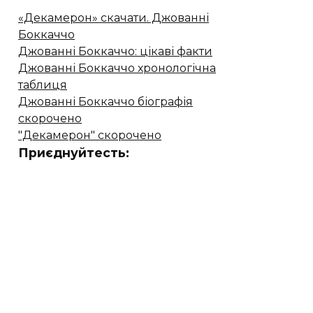
«Декамерон» скачати. Джованні
Боккаччо
Джованні Боккаччо: цікаві факти
Джованні Боккаччо хронологічна
таблиця
Джованні Боккаччо біографія
скорочено
"Декамерон" скорочено
Приєднуйтесть: