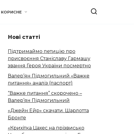
КОРИСНЕ
Нові статті
Підтримаймо петицію про
присвоєння Станіславу Гармашу
звання Героя України посмертно
Валер’ян Підмогильний «Важке
питання» аналіз (паспорт)
“Важке питання” скорочено –
Валер’ян Підмогильний
«Джейн Ейр» скачати. Шарлотта
Бронте
«Крихітка Цахес на прізвисько