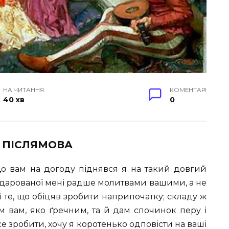
НА ЧИТАННЯ
КОМЕНТАРІ
40 хв
0
А ПІСЛЯМОВА
 що вам на догоду піднявся я на такий довгий
и, дарованої мені радше молитвами вашими, а не
 те, що обіцяв зробити наприпочатку; складу ж
ім вам, яко ґречним, та й дам спочинок перу і
се зробити, хочу я коротенько одповісти на ваші