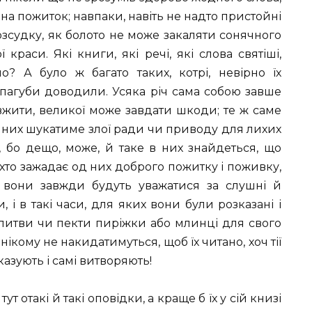
на пожиток; навпаки, навіть не надто пристойні
озсудку, як болото не може закаляти сонячного
раси. Які книги, які речі, які слова святіші,
о? А було ж багато таких, котрі, невірно їх
о пагуби доводили. Усяка річ сама собою завше
ї вжити, великої може завдати шкоди; те ж саме
в них шукатиме злої ради чи приводу для лихих
, бо дещо, може, й таке в них знайдеться, що
хто зажадає од них доброго пожитку і поживку,
 вони завжди будуть уважатися за слушні й
, і в такі часи, для яких вони були розказані і
олитви чи пекти пиріжки або млинці для свого
 нікому не накидатимуться, щоб їх читано, хоч тії
азують і самі витворяють!
ут отакі й такі оповідки, а краще б їх у сій книзі