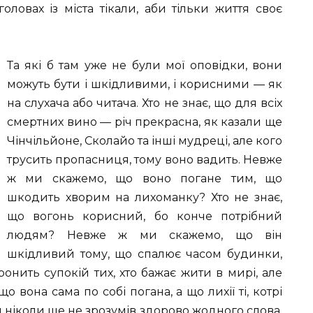
оловах із міста тікали, аби тільки життя своє
Та які б там уже не були мої оповідки, вони
можуть бути і шкідливими, і корисними — як
на слухача або читача. Хто не знає, що для всіх
смертних вино — річ прекрасна, як казали ще
Чінчільйоне, Сколайо та інші мудреці, але кого
трусить пропасниця, тому воно вадить. Невже
ж ми скажемо, що воно погане тим, що
шкодить хворим на лихоманку? Хто не знає,
що вогонь корисний, бо конче потрібний
людям? Невже ж ми скажемо, що він
шкідливий тому, що спалює часом будинки,
онить супокій тих, хто бажає жити в мирі, але
 вона сама по собі погана, а що лихії ті, котрі
 ніколи ще не зрозумів здорово жодного слова,