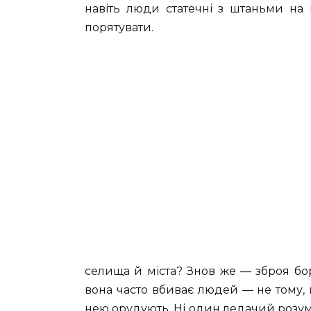
навіть люди статечні з штаньми на г
порятувати.
селища й міста? Знов же — зброя бор
вона часто вбиває людей — не тому, що
нею орудують. Ні один ледачий розум