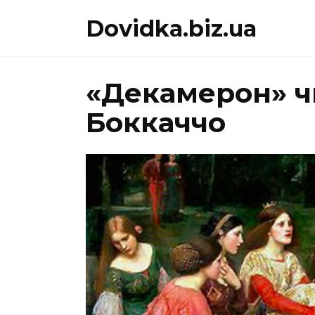
Перейти
Dovidka.biz.ua
до
вмісту
«Декамерон» ч
Боккаччо