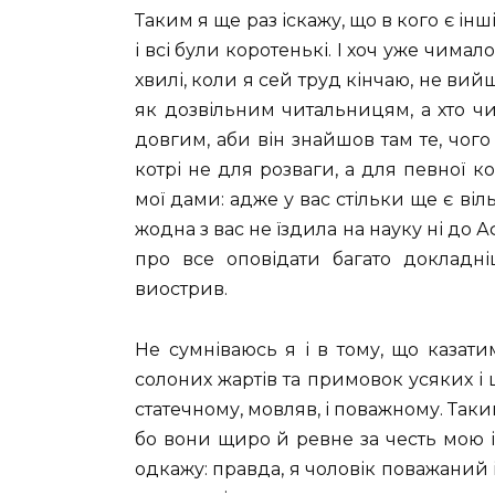
Таким я ще раз іскажу, що в кого є інші
і всі були коротенькі. І хоч уже чимал
хвилі, коли я сей труд кінчаю, не вий
як дозвільним читальницям, а хто чи
довгим, аби він знайшов там те, чого
котрі не для розваги, а для певної ко
мої дами: адже у вас стільки ще є віл
жодна з вас не їздила на науку ні до А
про все оповідати багато докладні
виострив.
Не сумніваюсь я і в тому, що казатим
солоних жартів та примовок усяких і
статечному, мовляв, і поважному. Таки
бо вони щиро й ревне за честь мою і
одкажу: правда, я чоловік поважаний і 