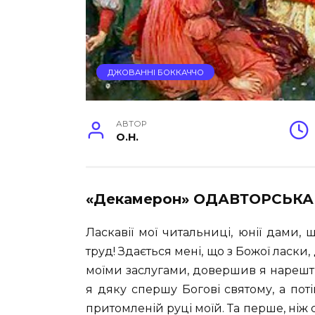
ДЖОВАННІ БОККАЧЧО
АВТОР
O.H.
«Декамерон» ОДАВТОРСЬК
Ласкавії мої читальниці, юнії дами,
труд! Здається мені, що з Божої ласк
моїми заслугами, довершив я нарешті
я дяку спершу Богові святому, а пот
притомленій руці моїй. Та перше, ніж 