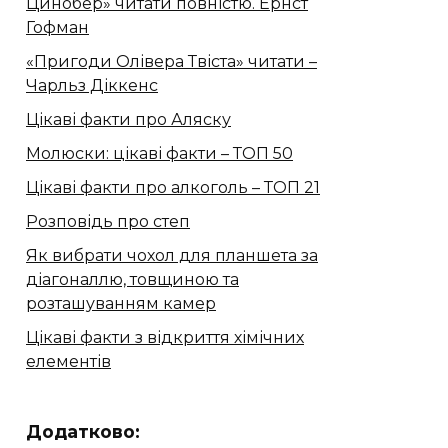
Цинобер» читати повністю. Ернст
Гофман
«Пригоди Олівера Твіста» читати –
Чарльз Діккенс
Цікаві факти про Аляску
Молюски: цікаві факти – ТОП 50
Цікаві факти про алкоголь – ТОП 21
Розповідь про степ
Як вибрати чохол для планшета за
діагоналлю, товщиною та
розташуванням камер
Цікаві факти з відкриття хімічних
елементів
Додатково: