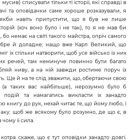
й мусив) списувати тільки ті історії, які справді в
дачі та оповідачки саме хороше розказували, я
якби навіть припустити, що я був не лише
орій (хоч воно було і не так), то я не мав би
, бо немає на світі такого майстра, опріч самого
обре й доладне; нащо вже Карл Великий, що
міг їх стільки натворити, щоб усе військо із них
ких речей, там неминуче повинно бути багато
бляй ниву, а на ній завжди ростиме поруч із
вать. Ще й на те слід зважити, що, обертаючи свою
(а таких вас найбільше), нерозумно було б
 подій та намагатись викласти їх занадто
ю книгу до рук, нехай читає те, що йому любо, і
аку; щоб же всякому було розумно, де що є, в
 чому її сила.
котра скаже, що є тут оповідки занадто довгі.