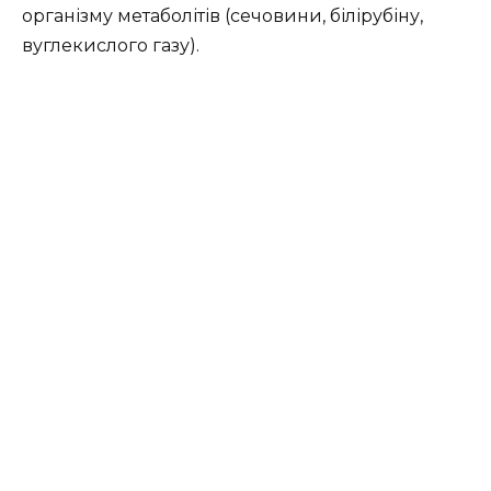
організму метаболітів (сечовини, білірубіну,
вуглекислого газу).