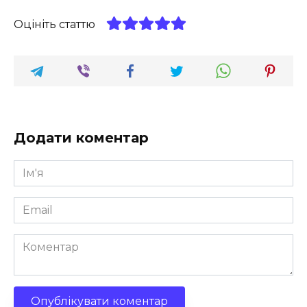
Оцініть статтю
Додати коментар
Ім'я
*
Email
*
Коментар