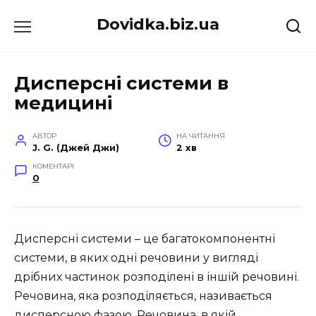
Перейти
Dovidka.biz.ua
до
вмісту
Дисперсні системи в
медицині
АВТОР
НА ЧИТАННЯ
J. G. (Джей Джи)
2 хв
КОМЕНТАРІ
0
Дисперсні системи – це багатокомпонентні
системи, в яких одні речовини у вигляді
дрібних частинок розподілені в іншій речовині.
Речовина, яка розподіляється, називається
дисперсною фазою. Речовина, в якій