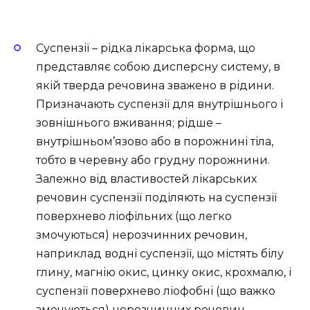
Суспензії – рідка лікарська форма, що
представляє собою дисперсну систему, в
якій тверда речовина зважено в рідини.
Призначають суспензії для внутрішнього і
зовнішнього вживання; рідше –
внутрішньом’язово або в порожнині тіла,
тобто в черевну або грудну порожнини.
Залежно від властивостей лікарських
речовин суспензії поділяють на суспензії
поверхнево ліофільних (що легко
змочуються) нерозчинних речовин,
наприклад водні суспензії, що містять білу
глину, магнію окис, цинку окис, крохмалю, і
суспензії поверхнево ліофобні (що важко
змочуються) нерозчинних речовин,