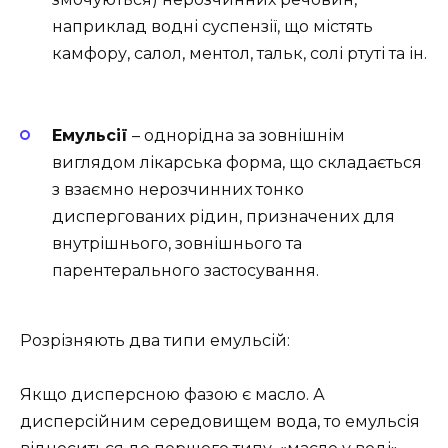
наприклад водні суспензії, що містять
камфору, салол, ментол, тальк, солі ртуті та ін.
Емульсії
– однорідна за зовнішнім
виглядом лікарська форма, що складається
з взаємно нерозчинних тонко
диспергованих рідин, призначених для
внутрішнього, зовнішнього та
парентерального застосування.
Розрізняють два типи емульсій:
Якщо дисперсною фазою є масло. А
дисперсійним середовищем вода, то емульсія