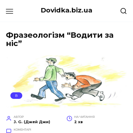
Перейти
Dovidka.biz.ua
до
вмісту
Фразеологізм “Водити за
ніс”
В
АВТОР
НА ЧИТАННЯ
J. G. (Джей Джи)
2 хв
КОМЕНТАРІ