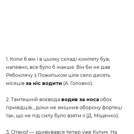
1. Коли б він і в цьому складі комітету був,
напевно, все було б інакше. Він би не дав
Рябоклячу з Пожитьком ціле село десять
місяців
за ніс водити
(А. Головко);
2. Тамтешній воєвода
водив за носа
обох
привідців.., доки не зміцнив оборону фортеці
так, що не під силу було взяти її (Д. Міщенко);
3. Отакої! — здивувався тепер уже Кулик. На