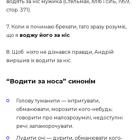
водять за ніс мужика (Стельмах, Хліб і сіль, 1959,
стор. 371).
7. Коли я починаю брехати, тато зразу розуміє,
що я
воджу його за ніс
.
8. Щоб ніхто не дізнався правди, Андрій
вирішив їх водити за ніс.
“Водити за носа” синонім
Голову туманити — інтригувати,
обманювати, морозити кого-небудь;
говорити про малозрозумілі, недоступні
речі; запаморочувати.
Лудити очі — дурити, обманювати кого-