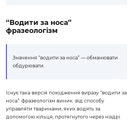
“Водити за носа”
фразеологізм
Значення “водити за носа” — обманювати
обдурювати.
Існує така версія походження виразу “водити за
носа”: фразеологізм виник від способу
управляти тваринами, яких водять за
допомогою кільця, протягнутого через ніздрі.