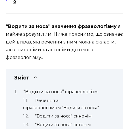
0
“Водити за носа” значення фразеологізму
є
майже зрозумілим. Ниже пояснимо, що означає
цей вираз, які речення з ним можна скласти,
які є синоніми та антоніми до цього
фразеологізму..
Зміст
“Водити за носа” фразеологізм
Речення з
фразеологізмом “Водити за носа”
“Водити за носа” синонім
“Водити за носа” антонім