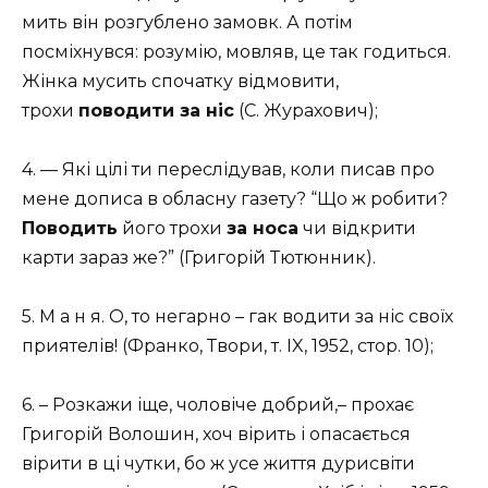
мить він розгублено замовк. А потім
посміхнувся: розумію, мовляв, це так годиться.
Жінка мусить спочатку відмовити,
трохи
поводити за ніс
(С. Журахович);
4. — Які цілі ти переслідував, коли писав про
мене дописа в обласну газету? “Що ж робити?
Поводить
його трохи
за носа
чи відкрити
карти зараз же?” (Григорій Тютюнник).
5. М а н я. О, то негарно – гак водити за ніс своїх
при­ятелів! (Франко, Твори, т. IX, 1952, стор. 10);
6. – Розка­жи іще, чоловіче добрий,– прохає
Григорій Волошин, хоч вірить і опасається
вірити в ці чутки, бо ж усе жит­тя дурисвіти