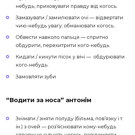
небудь, приховувати правду від когось.
Замазувати / замилювати очі — відвертати
чию-небудь увагу; обманювати когось.
Обвести навколо пальця — спритно
обдурити, перехитрити кого-небудь.
Кидати / кинути пісок у вічі —
обдурювати
кого-небудь.
Замовляти зуби
“Водити за носа” антонім
Знімати / зняти полуду (більма, пов’язку і т.
ін.) з очей — роз’яснювати кому-небудь
справжню сутність чогось, повідомляти