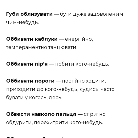
Губи облизувати
— бути дуже задоволеним
чим-небудь.
Оббивати каблуки
— енергійно,
темпераментно танцювати.
Оббивати пір’я
— побити кого-небудь.
Оббивати пороги
— постійно ходити,
приходити до кого-небудь, кудись; часто
бувати у когось, десь.
Обвести навколо пальця
— спритно
обдурити, перехитрити кого-небудь.