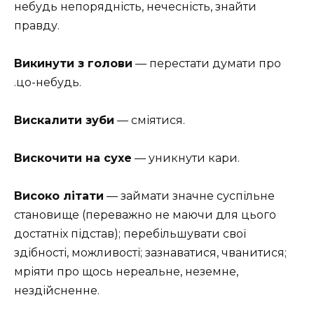
небудь непорядність, нечесність, знайти
правду.
Викинути з голови
— перестати думати про
.цо-небудь.
Вискалити зуби
— сміятися.
Вискочити на сухе
— уникнути кари.
Високо літати
— займати значне суспільне
становище (переважно не маючи для цього
достатніх підстав); перебільшувати свої
здібності, можливості; зазнаватися, чванитися;
мріяти про щось нереальне, неземне,
нездійсненне.