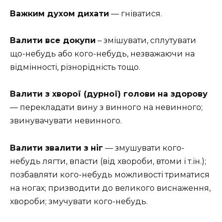
Важким духом дихати
— гніватися.
Валити все докупи
– змішувати, сплутувати
що-небудь або кого-небудь, незважаючи на
відмінності, різнорідність тощо.
Валити з хворої (дурної) голови на здорову
— перекладати вину з винного на невинного;
звинувачувати невинного.
Валити звалити з ніг
— змушувати кого-
небудь лягти, впасти (від хвороби, втоми і т.ін.);
позбавляти кого-небудь можливості триматися
на ногах; призводити до великого виснаження,
хвороби; змучувати кого-небудь.