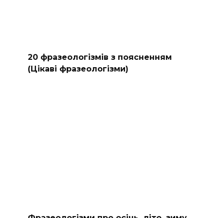
20 фразеологізмів з поясненням
(Цікаві фразеологізми)
Фразеологізми про осінь, літо, зиму,