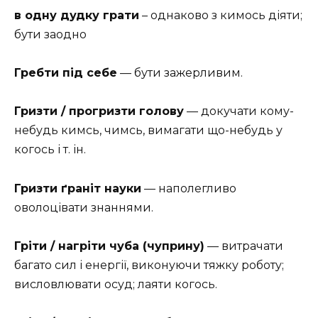
в одну дудку грати
– однаково з кимось діяти;
бути заодно
Гребти під себе
— бути зажерливим.
Гризти / прогризти голову
— докучати кому-
небудь кимсь, чимсь, вимагати що-небудь у
когось і т. ін.
Гризти ґраніт науки
— наполегливо
оволоцівати знаннями.
Гріти / нагріти чуба (чуприну)
— витрачати
багато сил і енергії, виконуючи тяжку роботу;
висловлювати осуд; лаяти когось.