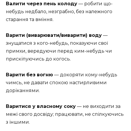
Валити через пень колоду
— робити що-
небудь недбало, незграбно, без належного
старання та вміння.
Варити (виварювати/виварити) воду
—
знущатися з кого-небудь, показуючи свої
примхи, вередуючи перед ким-небудь чи
прискіпуючись до когось.
Варити без вогню
— докоряти кому-небудь
чимсь, не давати спокою настирливими
доріканнями.
Варитися у власному соку
— не виходити за
межі свого досвіду; працювати, не спілкуючись
з іншими.