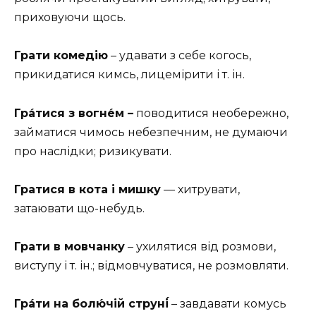
приховуючи щось.
Грати
комедію
– удавати з себе когось,
прикидатися кимсь, лицемірити і т. ін.
Гра́тися
з вогне́м –
поводитися необережно,
займатися чимось небезпечним, не думаючи
про наслідки; ризикувати.
Гратися в кота і мишку
— хитрувати,
затаювати що-небудь.
Грати в мовчанку
– ухилятися від розмови,
виступу і т. ін.; відмовчуватися, не розмовляти.
Гра́ти на болю́чій струні́
– завдавати комусь