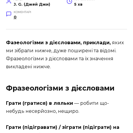
J. G. (Джей Джи)
5 хв
КОМЕНТАРІ
0
Фазеологізми з дієсловами, приклади,
яких
ми зібрали нижче, дуже поширені та відомі.
Фразеологізми з дієсловами та їх значення
викладені нижче.
Фразеологізми з дієсловами
Грати (гратися) в ляльки
— робити що-
небудь несерйозно, нещиро.
Грати (підігравати) / зіграти (підіграти) на