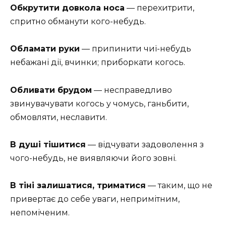
Обкрутити довкола носа
— перехитрити,
спритно обманути кого-небудь.
Обламати руки
— припинити чиї-небудь
небажані дії, вчинки; приборкати когось.
Обливати брудом
— несправедливо
звинувачувати когось у чомусь, ганьбити,
обмовляти, неславити.
В душі тішитися
— відчувати задоволення з
чого-небудь, не виявляючи його зовні.
В тіні залишатися, триматися
— таким, що не
привертає до себе уваги, непримітним,
непоміченим.