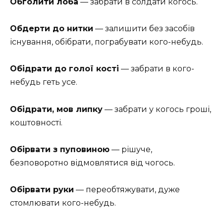
Обголити лоба
— забрати в солдати когось.
Обдерти до нитки
— залишити без засобів
існування, обібрати, пограбувати кого-небудь.
Обідрати до голої кості
— забрати в кого-
небудь геть усе.
Обідрати, мов липку
— забрати у когось гроші,
коштовності.
Обірвати з пуповиною
— рішуче,
безповоротно відмовлятися від чогось.
Обірвати руки
— переобтяжувати, дуже
стомлювати кого-небудь.