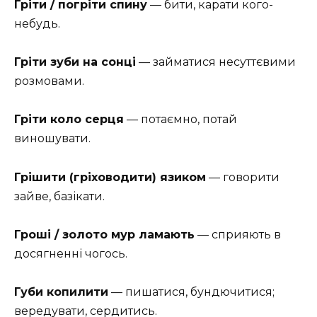
Гріти / погріти спину
— бити, карати кого-
небудь.
Гріти зуби на сонці
— займатися несуттєвими
розмовами.
Гріти коло серця
— потаємно, потай
виношувати.
Грішити (гріховодити) язиком
— говорити
зайве, базікати.
Гроші / золото мур ламають
— сприяють в
досягненні чогось.
Губи копилити
— пишатися, бундючитися;
вередувати, сердитись.