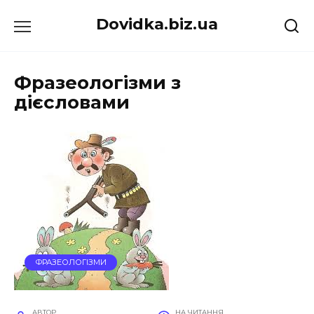
Перейти
Dovidka.biz.ua
до
вмісту
Фразеологізми з
дієсловами
ФРАЗЕОЛОГІЗМИ
АВТОР
НА ЧИТАННЯ