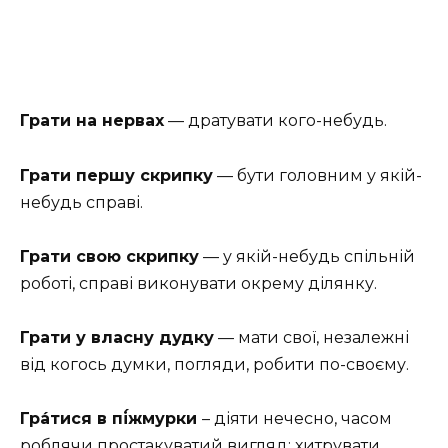
Грати на нервах
— дратувати кого-небудь.
Грати першу скрипку
— бути головним у якій-
небудь справі.
Грати свою скрипку
— у якій-небудь спільній
роботі, справі виконувати окрему ділянку.
Грати у власну дудку
— мати свої, незалежні
від когось думки, погляди, робити по-своєму.
Гра́тися
в пі́жмурки
– діяти нечесно, часом
роблячи простакуватий вигляд; хитрувати,