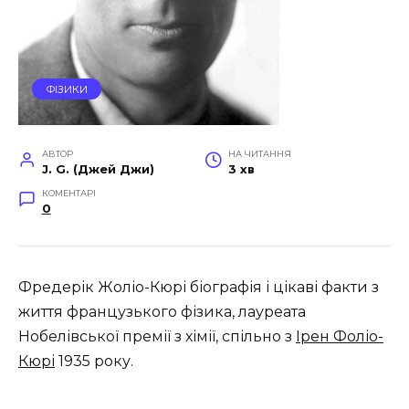
ФІЗИКИ
АВТОР
НА ЧИТАННЯ
J. G. (Джей Джи)
3 хв
КОМЕНТАРІ
0
Фредерік Жоліо-Кюрі біографія і цікаві факти з
життя французького фізика, лауреата
Нобелівської премії з хімії, спільно з
Ірен Фоліо-
Кюрі
1935 року.