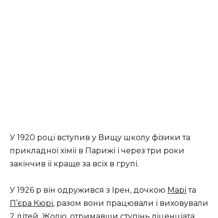
У 1920 році вступив у Вищу школу фізики та
прикладної хімії в Парижі і через три роки
закінчив її краще за всіх в групі.
У 1926 р він одружився з Ірен, дочкою
Марі
та
П’єра Кюрі
, разом вони працювали і виховували
2 дітей. Жоліо, отримавши ступінь ліценціата,