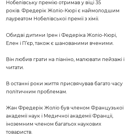
Нобелівську премію отримав у віці 35
років. Фредерік Жоліо-Кюрі є наймолодшим
лауреатом Нобелівської премії з хімії.
Обидві дитини Ірен і Федеріка Жоліо-Кюрі,
Елен і П’єр, також є шанованими вченими.
Він любив грати на піаніно, малювати пейзажі і
читати.
В останні роки життя присвячував багато часу
політичним проблемам.
Жан Фредерік Жоліо був членом Французької
академії наук і Медичної академії Франції,
іноземним членом багатьох наукових
товариств.