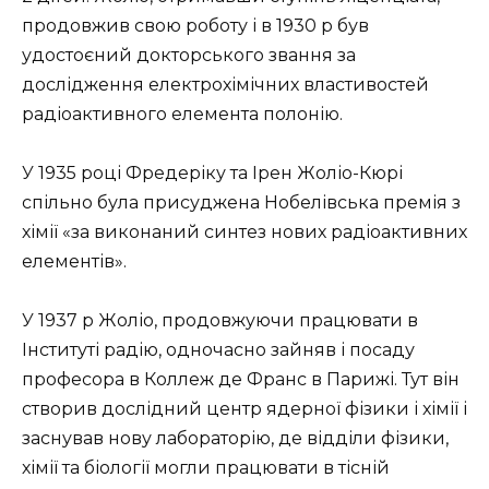
продовжив свою роботу і в 1930 р був
удостоєний докторського звання за
дослідження електрохімічних властивостей
радіоактивного елемента полонію.
У 1935 році Фредеріку та Ірен Жоліо-Кюрі
спільно була присуджена Нобелівська премія з
хімії «за виконаний синтез нових радіоактивних
елементів».
У 1937 р Жоліо, продовжуючи працювати в
Інституті радію, одночасно зайняв і посаду
професора в Коллеж де Франс в Парижі. Тут він
створив дослідний центр ядерної фізики і хімії і
заснував нову лабораторію, де відділи фізики,
хімії та біології могли працювати в тісній