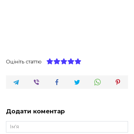
Оцініть статтю
Додати коментар
Ім'я
*