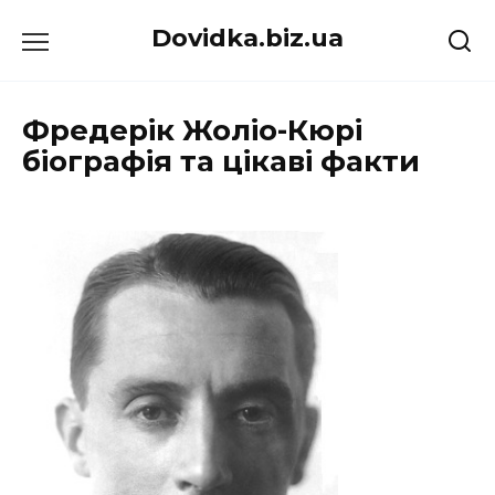
Перейти
Dovidka.biz.ua
до
вмісту
Фредерік Жоліо-Кюрі
біографія та цікаві факти