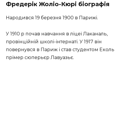
Фредерік Жоліо-Кюрі біографія
Народився 19 березня 1900 в Парижі.
У 1910 р почав навчання в ліцеї Лаканаль,
провінційній школі-інтернаті. У 1917 він
повернувся в Париж і став студентом Еколь
прімер сюперьєр Лавуазьє.